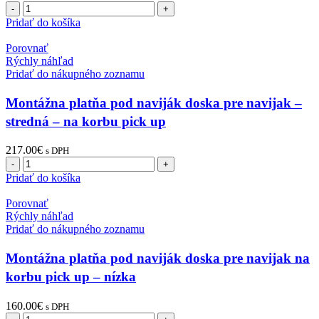
Pridať do košíka
Porovnať
Rýchly náhľad
Pridať do nákupného zoznamu
Montážna platňa pod naviják doska pre navijak –
stredná – na korbu pick up
217.00
€
s DPH
Pridať do košíka
Porovnať
Rýchly náhľad
Pridať do nákupného zoznamu
Montážna platňa pod naviják doska pre navijak na
korbu pick up – nízka
160.00
€
s DPH