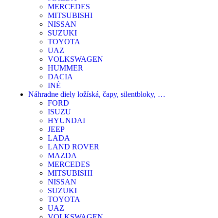
MERCEDES
MITSUBISHI
NISSAN
SUZUKI
TOYOTA
UAZ
VOLKSWAGEN
HUMMER
DACIA
INÉ
Náhradne diely ložíská, čapy, silentbloky, …
FORD
ISUZU
HYUNDAI
JEEP
LADA
LAND ROVER
MAZDA
MERCEDES
MITSUBISHI
NISSAN
SUZUKI
TOYOTA
UAZ
VOLKSWAGEN