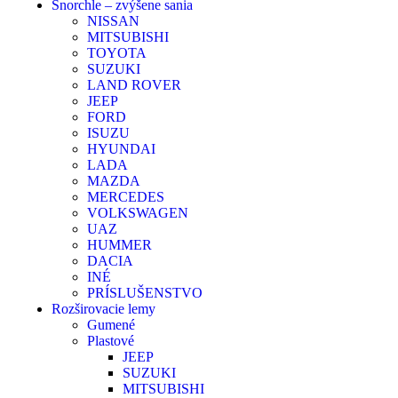
Šnorchle – zvýšene sania
NISSAN
MITSUBISHI
TOYOTA
SUZUKI
LAND ROVER
JEEP
FORD
ISUZU
HYUNDAI
LADA
MAZDA
MERCEDES
VOLKSWAGEN
UAZ
HUMMER
DACIA
INÉ
PRÍSLUŠENSTVO
Rozširovacie lemy
Gumené
Plastové
JEEP
SUZUKI
MITSUBISHI