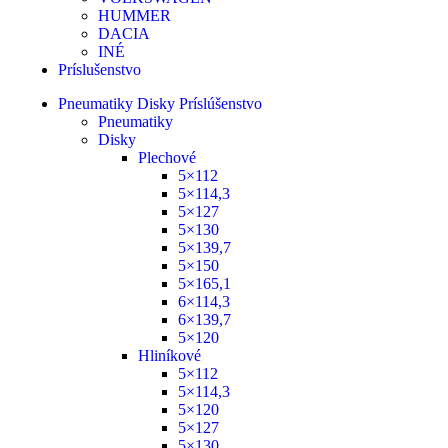
HUMMER
DACIA
INÉ
Príslušenstvo
Pneumatiky Disky Príslúšenstvo
Pneumatiky
Disky
Plechové
5×112
5×114,3
5×127
5×130
5×139,7
5×150
5×165,1
6×114,3
6×139,7
5×120
Hliníkové
5×112
5×114,3
5×120
5×127
5×130