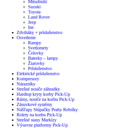
Mitsubishi
Suzuki
Toyota
Land Rover
Jeep
Ine
Zdviháky + príslušenstvo
Osvetlenie
Rampy
Svetlomety
Čelovky
Baterky – lampy
Žiarovky
Príslušenstvo
Elektrické príslušenstvo
Kompresory
Nárazníky
Strešné nosiče záhradky
Hardtop kryty korby Pick-Up
Rámy, nosiče na korbu Pick-Up
Zásuvkové systémy
Nášľapy Stúpačky Prahy Rebríky
Rolety na korbu Pick-Up
Strešné stany Markízy
Výsuvne platformy Pick-Up