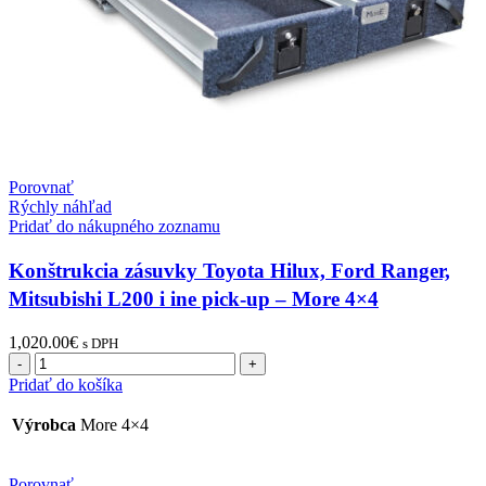
Porovnať
Rýchly náhľad
Pridať do nákupného zoznamu
Konštrukcia zásuvky Toyota Hilux, Ford Ranger,
Mitsubishi L200 i ine pick-up – More 4×4
1,020.00
€
s DPH
Pridať do košíka
Výrobca
More 4×4
Porovnať