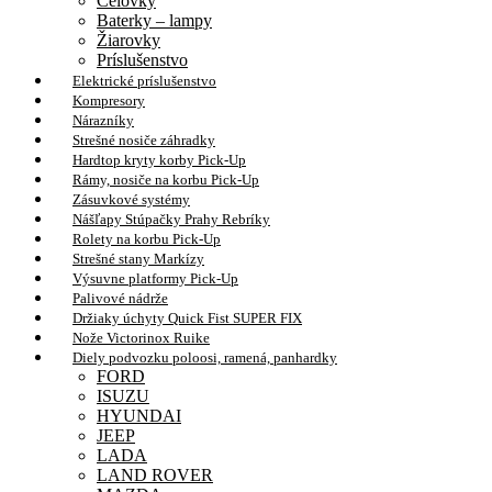
Čelovky
Baterky – lampy
Žiarovky
Príslušenstvo
Elektrické príslušenstvo
Kompresory
Nárazníky
Strešné nosiče záhradky
Hardtop kryty korby Pick-Up
Rámy, nosiče na korbu Pick-Up
Zásuvkové systémy
Nášľapy Stúpačky Prahy Rebríky
Rolety na korbu Pick-Up
Strešné stany Markízy
Výsuvne platformy Pick-Up
Palivové nádrže
Držiaky úchyty Quick Fist SUPER FIX
Nože Victorinox Ruike
Diely podvozku poloosi, ramená, panhardky
FORD
ISUZU
HYUNDAI
JEEP
LADA
LAND ROVER