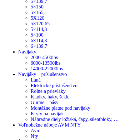
5×139,7
5×150
5×165,1
5X120
5×120,65
5×114,3
5×100
6×114,3
6×139,7
Navijáky
2000-4500lbs
6000-13500lbs
14000-22000lbs
Navijáky – príslušenstvo
Laná
Elektrické príslušenstvo
Rolne a prievlaky
Kladky, háky, šekle
Gurtne – pásy
Montážne platne pod navijaky
Kryty na navijak
Náhradne diely ložíská, čapy, silentbloky, …
Voľnobežne náboje AVM NTY
Avm
Nty