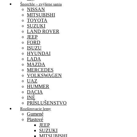
Šnorchle – zvýšene sania
NISSAN
MITSUBISHI
TOYOTA
SUZUKI
LAND ROVER
JEEP
FORD
ISUZU
HYUNDAI
LADA
MAZDA
MERCEDES
VOLKSWAGEN
UAZ
HUMMER
DACIA
INÉ
PRÍSLUŠENSTVO
Rozširovacie lemy
Gumené
Plastové
JEEP
SUZUKI
MITSUBISHI