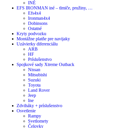
INÉ
EFS IRONMAN iné – tlmiče, pružiny, …
Efs4x4
Ironman4x4
Dobinsons
Ostatné
Kryty podvozku
Montážne platňe pre navijaky
Uzávierky diferenciálu
ARB
HF
Príslušenstvo
Spojkové sady Xtreme Outback
Nissan
Mitsubishi
Suzuki
Toyota
Land Rover
Jeep
Ine
Zdviháky + príslušenstvo
Osvetlenie
Rampy
Svetlomety
Čelovky