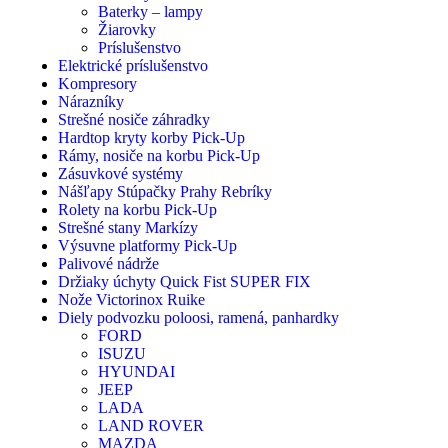
Baterky – lampy
Žiarovky
Príslušenstvo
Elektrické príslušenstvo
Kompresory
Nárazníky
Strešné nosiče záhradky
Hardtop kryty korby Pick-Up
Rámy, nosiče na korbu Pick-Up
Zásuvkové systémy
Nášľapy Stúpačky Prahy Rebríky
Rolety na korbu Pick-Up
Strešné stany Markízy
Výsuvne platformy Pick-Up
Palivové nádrže
Držiaky úchyty Quick Fist SUPER FIX
Nože Victorinox Ruike
Diely podvozku poloosi, ramená, panhardky
FORD
ISUZU
HYUNDAI
JEEP
LADA
LAND ROVER
MAZDA