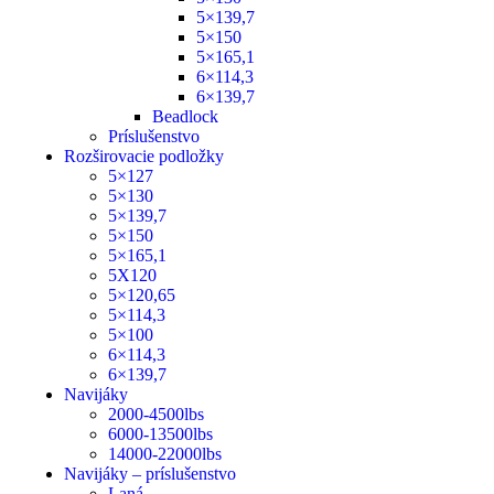
5×139,7
5×150
5×165,1
6×114,3
6×139,7
Beadlock
Príslušenstvo
Rozširovacie podložky
5×127
5×130
5×139,7
5×150
5×165,1
5X120
5×120,65
5×114,3
5×100
6×114,3
6×139,7
Navijáky
2000-4500lbs
6000-13500lbs
14000-22000lbs
Navijáky – príslušenstvo
Laná