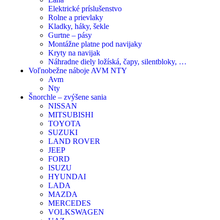
Elektrické príslušenstvo
Rolne a prievlaky
Kladky, háky, šekle
Gurtne – pásy
Montážne platne pod navijaky
Kryty na navijak
Náhradne diely ložíská, čapy, silentbloky, …
Voľnobežne náboje AVM NTY
Avm
Nty
Šnorchle – zvýšene sania
NISSAN
MITSUBISHI
TOYOTA
SUZUKI
LAND ROVER
JEEP
FORD
ISUZU
HYUNDAI
LADA
MAZDA
MERCEDES
VOLKSWAGEN