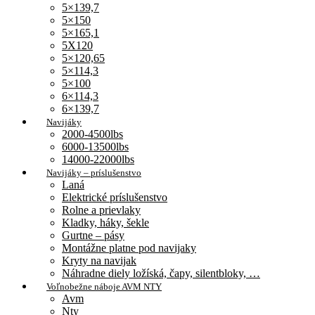
5×139,7
5×150
5×165,1
5X120
5×120,65
5×114,3
5×100
6×114,3
6×139,7
Navijáky
2000-4500lbs
6000-13500lbs
14000-22000lbs
Navijáky – príslušenstvo
Laná
Elektrické príslušenstvo
Rolne a prievlaky
Kladky, háky, šekle
Gurtne – pásy
Montážne platne pod navijaky
Kryty na navijak
Náhradne diely ložíská, čapy, silentbloky, …
Voľnobežne náboje AVM NTY
Avm
Nty