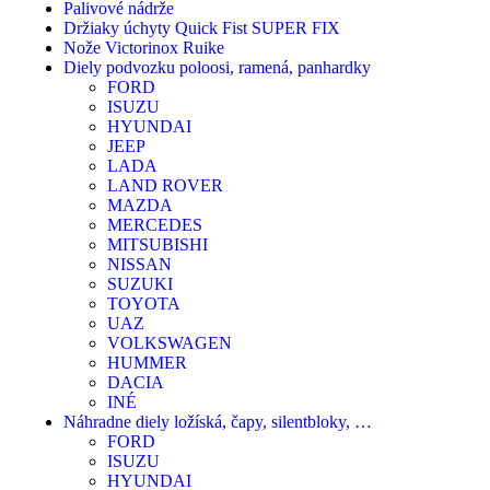
Palivové nádrže
Držiaky úchyty Quick Fist SUPER FIX
Nože Victorinox Ruike
Diely podvozku poloosi, ramená, panhardky
FORD
ISUZU
HYUNDAI
JEEP
LADA
LAND ROVER
MAZDA
MERCEDES
MITSUBISHI
NISSAN
SUZUKI
TOYOTA
UAZ
VOLKSWAGEN
HUMMER
DACIA
INÉ
Náhradne diely ložíská, čapy, silentbloky, …
FORD
ISUZU
HYUNDAI