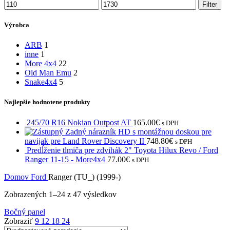
Filter
Výrobca
ARB
1
inne
1
More 4x4
22
Old Man Emu
2
Snake4x4
5
Najlepšie hodnotene produkty
245/70 R16 Nokian Outpost AT
165.00
€
s DPH
Zadný nárazník HD s montážnou doskou pre
navijak pre Land Rover Discovery II
748.80
€
s DPH
Predĺženie tlmiča pre zdvihák 2" Toyota Hilux Revo / Ford
Ranger 11-15 - More4x4
77.00
€
s DPH
Domov
Ford
Ranger (TU_) (1999-)
Zobrazených 1–24 z 47 výsledkov
Bočný panel
Zobraziť
9
12
18
24