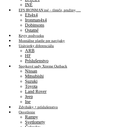
INÉ
EFS IRONMAN iné – tlmiče, pružiny, …
Efs4x4
Ironman4x4
Dobinsons
Ostatné
Kryty podvozku
Montážne platňe pre navijaky
Uzávierky diferenciálu
ARB
HF
Príslušenstvo
Spojkové sady Xtreme Outback
Nissan
Mitsubishi
Suzuki
Toyota
Land Rover
Jeep
Ine
Zdviháky + príslušenstvo
Osvetlenie
Rampy
Svetlomety