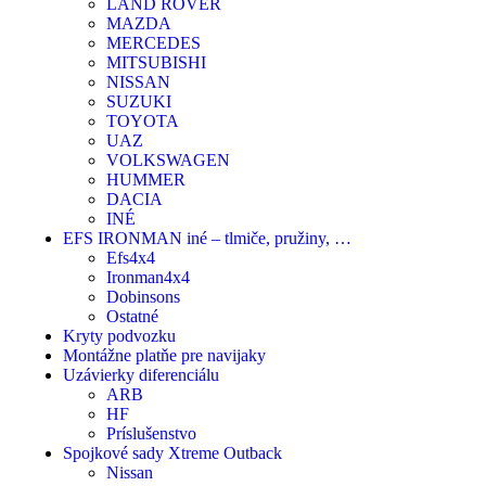
LAND ROVER
MAZDA
MERCEDES
MITSUBISHI
NISSAN
SUZUKI
TOYOTA
UAZ
VOLKSWAGEN
HUMMER
DACIA
INÉ
EFS IRONMAN iné – tlmiče, pružiny, …
Efs4x4
Ironman4x4
Dobinsons
Ostatné
Kryty podvozku
Montážne platňe pre navijaky
Uzávierky diferenciálu
ARB
HF
Príslušenstvo
Spojkové sady Xtreme Outback
Nissan