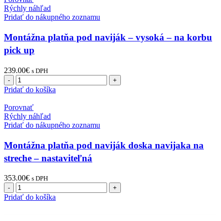
Rýchly náhľad
Pridať do nákupného zoznamu
Montážna platňa pod naviják – vysoká – na korbu
pick up
239.00
€
s DPH
Pridať do košíka
Porovnať
Rýchly náhľad
Pridať do nákupného zoznamu
Montážna platňa pod naviják doska navijaka na
streche – nastaviteľná
353.00
€
s DPH
Pridať do košíka