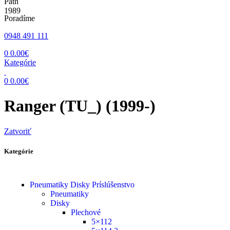
Poradíme
0948 491 111
0
0.00
€
Kategórie
0
0.00
€
Ranger (TU_) (1999-)
Zatvoriť
Kategórie
Pneumatiky Disky Príslúšenstvo
Pneumatiky
Disky
Plechové
5×112