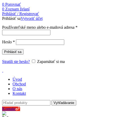
0
Porovnať
0
Zoznam želaní
Prihlásiť / Registrovať
Prihlásiť sa
Vytvoriť účet
Používateľské meno alebo e-mailová adresa
*
Heslo
*
Prihlásiť sa
Stratili ste heslo?
Zapamätať si ma
Úvod
Obchod
O nás
Kontakt
Vyhľadávanie
Kontakt