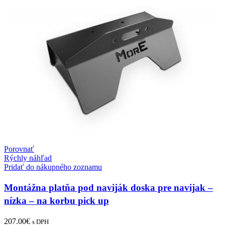
Porovnať
Rýchly náhľad
Pridať do nákupného zoznamu
Montážna platňa pod naviják doska pre navijak –
nízka – na korbu pick up
207.00
€
s DPH