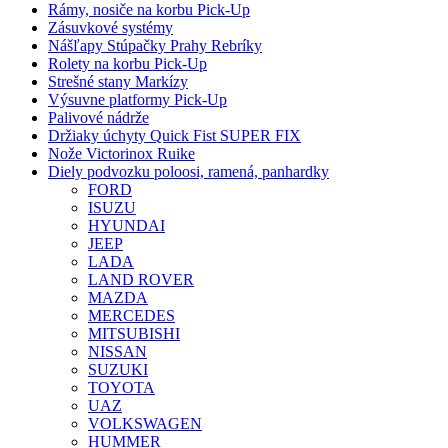
Rámy, nosiče na korbu Pick-Up
Zásuvkové systémy
Nášľapy Stúpačky Prahy Rebríky
Rolety na korbu Pick-Up
Strešné stany Markízy
Výsuvne platformy Pick-Up
Palivové nádrže
Držiaky úchyty Quick Fist SUPER FIX
Nože Victorinox Ruike
Diely podvozku poloosi, ramená, panhardky
FORD
ISUZU
HYUNDAI
JEEP
LADA
LAND ROVER
MAZDA
MERCEDES
MITSUBISHI
NISSAN
SUZUKI
TOYOTA
UAZ
VOLKSWAGEN
HUMMER