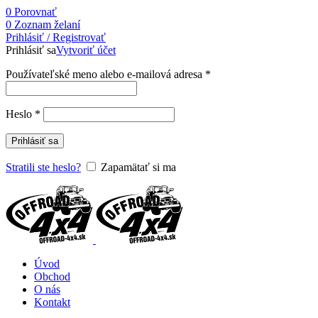
0
Porovnať
0
Zoznam želaní
Prihlásiť / Registrovať
Prihlásiť sa
Vytvoriť účet
Používateľské meno alebo e-mailová adresa
*
Heslo
*
Prihlásiť sa
Stratili ste heslo?
Zapamätať si ma
Úvod
Obchod
O nás
Kontakt