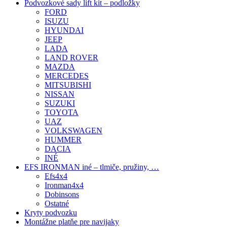
Podvozkové sady lift kit – podložky
FORD
ISUZU
HYUNDAI
JEEP
LADA
LAND ROVER
MAZDA
MERCEDES
MITSUBISHI
NISSAN
SUZUKI
TOYOTA
UAZ
VOLKSWAGEN
HUMMER
DACIA
INÉ
EFS IRONMAN iné – tlmiče, pružiny, …
Efs4x4
Ironman4x4
Dobinsons
Ostatné
Kryty podvozku
Montážne platňe pre navijaky