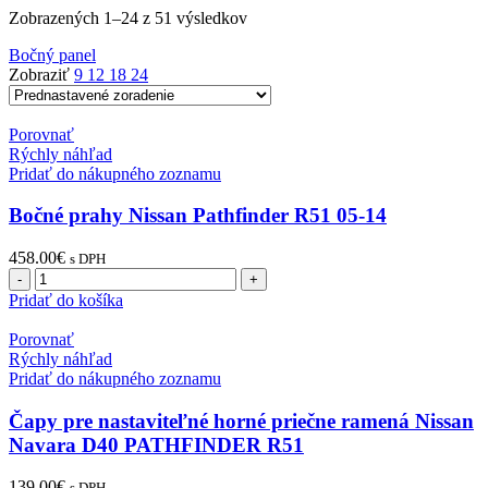
Zobrazených 1–24 z 51 výsledkov
Bočný panel
Zobraziť
9
12
18
24
Porovnať
Rýchly náhľad
Pridať do nákupného zoznamu
Bočné prahy Nissan Pathfinder R51 05-14
458.00
€
s DPH
množstvo
Bočné
Pridať do košíka
prahy
Nissan
Porovnať
Pathfinder
Rýchly náhľad
R51
Pridať do nákupného zoznamu
05-
14
Čapy pre nastaviteľné horné priečne ramená Nissan
Navara D40 PATHFINDER R51
139.00
€
s DPH