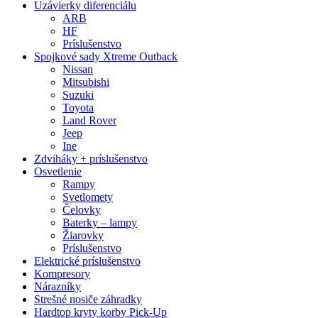
Uzávierky diferenciálu
ARB
HF
Príslušenstvo
Spojkové sady Xtreme Outback
Nissan
Mitsubishi
Suzuki
Toyota
Land Rover
Jeep
Ine
Zdviháky + príslušenstvo
Osvetlenie
Rampy
Svetlomety
Čelovky
Baterky – lampy
Žiarovky
Príslušenstvo
Elektrické príslušenstvo
Kompresory
Nárazníky
Strešné nosiče záhradky
Hardtop kryty korby Pick-Up