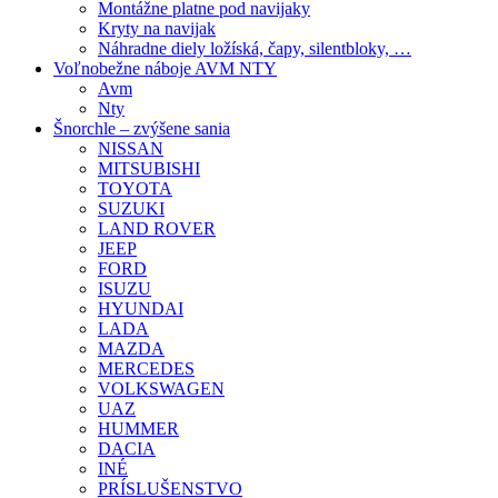
Montážne platne pod navijaky
Kryty na navijak
Náhradne diely ložíská, čapy, silentbloky, …
Voľnobežne náboje AVM NTY
Avm
Nty
Šnorchle – zvýšene sania
NISSAN
MITSUBISHI
TOYOTA
SUZUKI
LAND ROVER
JEEP
FORD
ISUZU
HYUNDAI
LADA
MAZDA
MERCEDES
VOLKSWAGEN
UAZ
HUMMER
DACIA
INÉ
PRÍSLUŠENSTVO