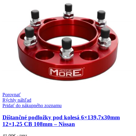
ET0
stredova
diera
66mm
Porovnať
Rýchly náhľad
Pridať do nákupného zoznamu
Dištančné podložky pod kolesá 6×139,7x30mm
12×1,25 CB 108mm – Nissan
41.00
€