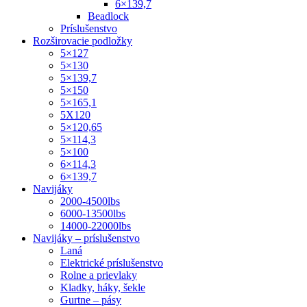
6×139,7
Beadlock
Príslušenstvo
Rozširovacie podložky
5×127
5×130
5×139,7
5×150
5×165,1
5X120
5×120,65
5×114,3
5×100
6×114,3
6×139,7
Navijáky
2000-4500lbs
6000-13500lbs
14000-22000lbs
Navijáky – príslušenstvo
Laná
Elektrické príslušenstvo
Rolne a prievlaky
Kladky, háky, šekle
Gurtne – pásy