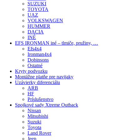
SUZUKI
TOYOTA
UAZ
VOLKSWAGEN
HUMMER
DACIA
INÉ
EFS IRONMAN iné – tlmiče, pružiny, …
Efs4x4
Ironman4x4
Dobinsons
Ostatné
Kryty podvozku
Montážne platňe pre navijaky
Uzávierky diferenciálu
ARB
HF
Príslušenstvo
Spojkové sady Xtreme Outback
Nissan
Mitsubishi
Suzuki
Toyota
Land Rover
Jeep