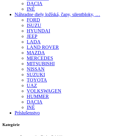
DACIA
INÉ
Náhradne diely ložíská, čapy, silentbloky, …
FORD
ISUZU
HYUNDAI
JEEP
LADA
LAND ROVER
MAZDA
MERCEDES
MITSUBISHI
NISSAN
SUZUKI
TOYOTA
UAZ
VOLKSWAGEN
HUMMER
DACIA
INÉ
Príslušenstvo
Kategórie