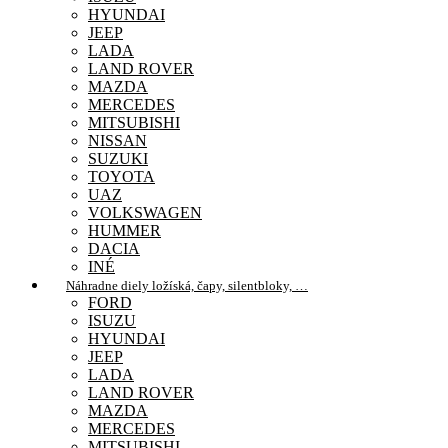
HYUNDAI
JEEP
LADA
LAND ROVER
MAZDA
MERCEDES
MITSUBISHI
NISSAN
SUZUKI
TOYOTA
UAZ
VOLKSWAGEN
HUMMER
DACIA
INÉ
Náhradne diely ložíská, čapy, silentbloky, …
FORD
ISUZU
HYUNDAI
JEEP
LADA
LAND ROVER
MAZDA
MERCEDES
MITSUBISHI