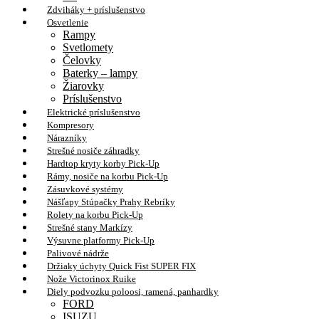
Zdviháky + príslušenstvo
Osvetlenie
Rampy
Svetlomety
Čelovky
Baterky – lampy
Žiarovky
Príslušenstvo
Elektrické príslušenstvo
Kompresory
Nárazníky
Strešné nosiče záhradky
Hardtop kryty korby Pick-Up
Rámy, nosiče na korbu Pick-Up
Zásuvkové systémy
Nášľapy Stúpačky Prahy Rebríky
Rolety na korbu Pick-Up
Strešné stany Markízy
Výsuvne platformy Pick-Up
Palivové nádrže
Držiaky úchyty Quick Fist SUPER FIX
Nože Victorinox Ruike
Diely podvozku poloosi, ramená, panhardky
FORD
ISUZU