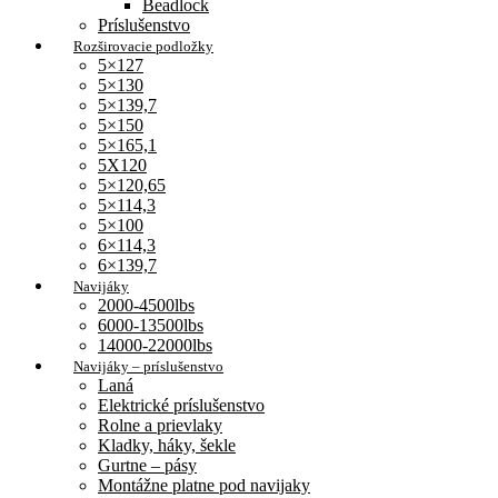
Beadlock
Príslušenstvo
Rozširovacie podložky
5×127
5×130
5×139,7
5×150
5×165,1
5X120
5×120,65
5×114,3
5×100
6×114,3
6×139,7
Navijáky
2000-4500lbs
6000-13500lbs
14000-22000lbs
Navijáky – príslušenstvo
Laná
Elektrické príslušenstvo
Rolne a prievlaky
Kladky, háky, šekle
Gurtne – pásy
Montážne platne pod navijaky