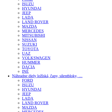
ISUZU
HYUNDAI
JEEP
LADA
LAND ROVER
MAZDA
MERCEDES
MITSUBISHI
NISSAN
SUZUKI
TOYOTA
UAZ
VOLKSWAGEN
HUMMER
DACIA
INÉ
Náhradne diely ložíská, čapy, silentbloky, …
FORD
ISUZU
HYUNDAI
JEEP
LADA
LAND ROVER
MAZDA
MERCEDES