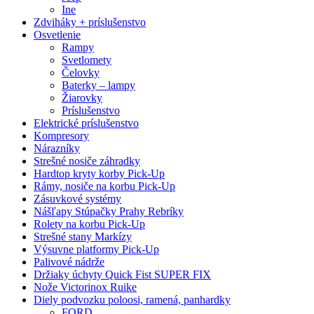
Ine
Zdviháky + príslušenstvo
Osvetlenie
Rampy
Svetlomety
Čelovky
Baterky – lampy
Žiarovky
Príslušenstvo
Elektrické príslušenstvo
Kompresory
Nárazníky
Strešné nosiče záhradky
Hardtop kryty korby Pick-Up
Rámy, nosiče na korbu Pick-Up
Zásuvkové systémy
Nášľapy Stúpačky Prahy Rebríky
Rolety na korbu Pick-Up
Strešné stany Markízy
Výsuvne platformy Pick-Up
Palivové nádrže
Držiaky úchyty Quick Fist SUPER FIX
Nože Victorinox Ruike
Diely podvozku poloosi, ramená, panhardky
FORD