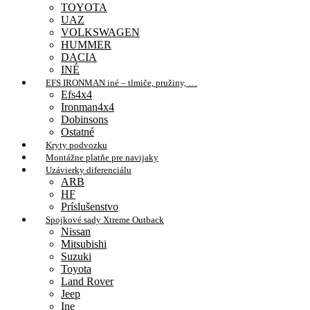
TOYOTA
UAZ
VOLKSWAGEN
HUMMER
DACIA
INÉ
EFS IRONMAN iné – tlmiče, pružiny, …
Efs4x4
Ironman4x4
Dobinsons
Ostatné
Kryty podvozku
Montážne platňe pre navijaky
Uzávierky diferenciálu
ARB
HF
Príslušenstvo
Spojkové sady Xtreme Outback
Nissan
Mitsubishi
Suzuki
Toyota
Land Rover
Jeep
Ine