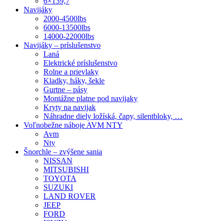
6×139,7
Navijáky
2000-4500lbs
6000-13500lbs
14000-22000lbs
Navijáky – príslušenstvo
Laná
Elektrické príslušenstvo
Rolne a prievlaky
Kladky, háky, šekle
Gurtne – pásy
Montážne platne pod navijaky
Kryty na navijak
Náhradne diely ložíská, čapy, silentbloky, …
Voľnobežne náboje AVM NTY
Avm
Nty
Šnorchle – zvýšene sania
NISSAN
MITSUBISHI
TOYOTA
SUZUKI
LAND ROVER
JEEP
FORD