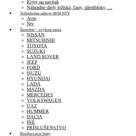
Kryty na navijak
Náhradne diely ložíská, čapy, silentbloky, …
Voľnobežne náboje AVM NTY
Avm
Nty
Šnorchle – zvýšene sania
NISSAN
MITSUBISHI
TOYOTA
SUZUKI
LAND ROVER
JEEP
FORD
ISUZU
HYUNDAI
LADA
MAZDA
MERCEDES
VOLKSWAGEN
UAZ
HUMMER
DACIA
INÉ
PRÍSLUŠENSTVO
Rozširovacie lemy