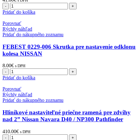
s DPH
množstvo
Dištančné
Pridať do košíka
podložky
pod
Porovnať
kolesá
Rýchly náhľad
6x139,7x30mm
Pridať do nákupného zoznamu
12×1,25
CB
FEBEST 0229-006 Skrutka pre nastavenie odklonu
108mm
kolesa NISSAN
-
Nissan
8.00
€
s DPH
množstvo
FEBEST
Pridať do košíka
0229-
006
Porovnať
Skrutka
Rýchly náhľad
pre
Pridať do nákupného zoznamu
nastavenie
odklonu
Hliníkové nastaviteľné priečne ramená pre zdvihy
kolesa
nad 2” Nissan Navara D40 / NP300 Pathfinder
NISSAN
410.00
€
s DPH
množstvo