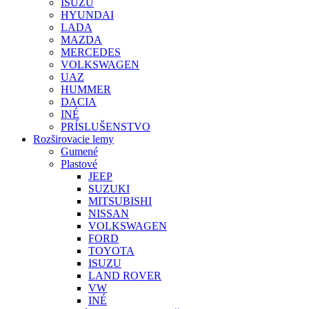
ISUZU
HYUNDAI
LADA
MAZDA
MERCEDES
VOLKSWAGEN
UAZ
HUMMER
DACIA
INÉ
PRÍSLUŠENSTVO
Rozširovacie lemy
Gumené
Plastové
JEEP
SUZUKI
MITSUBISHI
NISSAN
VOLKSWAGEN
FORD
TOYOTA
ISUZU
LAND ROVER
VW
INÉ