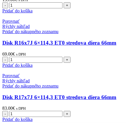
množstvo
Čapy
Pridať do košíka
pre
nastaviteľné
Porovnať
horné
Rýchly náhľad
priečne
Pridať do nákupného zoznamu
ramená
Nissan
Disk R16x7J 6×114,3 ET0 stredova diera 66mm
Navara
D40
69.00
€
s DPH
PATHFINDER
množstvo
R51
Disk
Pridať do košíka
R16x7J
6x114,3
Porovnať
ET0
Rýchly náhľad
stredova
Pridať do nákupného zoznamu
diera
66mm
Disk R17x7J 6×114,3 ET0 stredova diera 66mm
83.00
€
s DPH
množstvo
Disk
Pridať do košíka
R17x7J
6x114,3