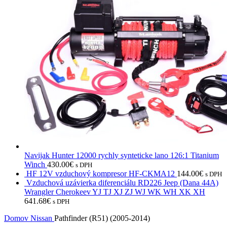
Navijak Hunter 12000 rychly synteticke lano 126:1 Titanium
Winch
430.00
€
s DPH
HF 12V vzduchový kompresor HF-CKMA12
144.00
€
s DPH
Vzduchová uzávierka diferenciálu RD226 Jeep (Dana 44A)
Wrangler Cherokeev YJ TJ XJ ZJ WJ WK WH XK XH
641.68
€
s DPH
Domov
Nissan
Pathfinder (R51) (2005-2014)