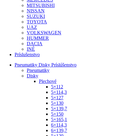
MITSUBISHI
NISSAN
SUZUKI
TOYOTA
UAZ
VOLKSWAGEN
HUMMER
DACIA
INÉ
Príslušenstvo
Pneumatiky Disky Príslúšenstvo
Pneumatiky
Disky
Plechové
5×112
5×114,3
5×127
5×130
5×139,7
5×150
5×165,1
6×114,3
6×139,7
5×120