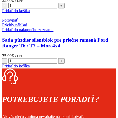
35.00
€
s DPH
množstvo
Sada
Pridať do košíka
čapov
pre
Porovnať
priečne
Rýchly náhľad
ramená
Pridať do nákupného zoznamu
Ford
Ranger
Sada púzdier silentblok pre priečne ramená Ford
T6
Ranger T6 / T7 – More4x4
/
T7
35.00
€
s DPH
-
množstvo
More4x4
Sada
Pridať do košíka
púzdier
silentblok
pre
priečne
ramená
Ford
POTREBUJETE PORADIŤ?
Ranger
T6
/
T7
Ak vás niečo zaujíma neváhajte nás kontakotvať.
-