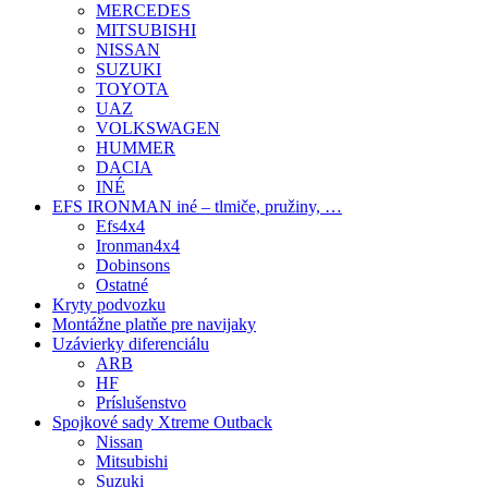
MERCEDES
MITSUBISHI
NISSAN
SUZUKI
TOYOTA
UAZ
VOLKSWAGEN
HUMMER
DACIA
INÉ
EFS IRONMAN iné – tlmiče, pružiny, …
Efs4x4
Ironman4x4
Dobinsons
Ostatné
Kryty podvozku
Montážne platňe pre navijaky
Uzávierky diferenciálu
ARB
HF
Príslušenstvo
Spojkové sady Xtreme Outback
Nissan
Mitsubishi
Suzuki