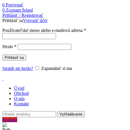
0
Porovnať
0
Zoznam želaní
Prihlásiť / Registrovať
Prihlásiť sa
Vytvoriť účet
Používateľské meno alebo e-mailová adresa
*
Heslo
*
Prihlásiť sa
Stratili ste heslo?
Zapamätať si ma
Úvod
Obchod
O nás
Kontakt
Vyhľadávanie
Kontakt