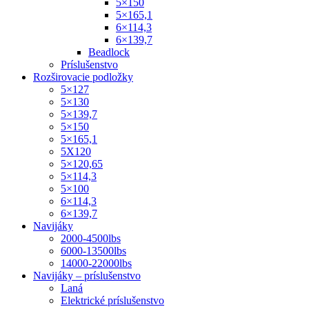
5×150
5×165,1
6×114,3
6×139,7
Beadlock
Príslušenstvo
Rozširovacie podložky
5×127
5×130
5×139,7
5×150
5×165,1
5X120
5×120,65
5×114,3
5×100
6×114,3
6×139,7
Navijáky
2000-4500lbs
6000-13500lbs
14000-22000lbs
Navijáky – príslušenstvo
Laná
Elektrické príslušenstvo