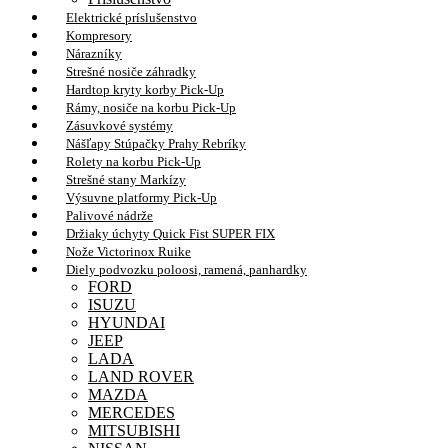
Elektrické príslušenstvo
Kompresory
Nárazníky
Strešné nosiče záhradky
Hardtop kryty korby Pick-Up
Rámy, nosiče na korbu Pick-Up
Zásuvkové systémy
Nášľapy Stúpačky Prahy Rebríky
Rolety na korbu Pick-Up
Strešné stany Markízy
Výsuvne platformy Pick-Up
Palivové nádrže
Držiaky úchyty Quick Fist SUPER FIX
Nože Victorinox Ruike
Diely podvozku poloosi, ramená, panhardky
FORD
ISUZU
HYUNDAI
JEEP
LADA
LAND ROVER
MAZDA
MERCEDES
MITSUBISHI