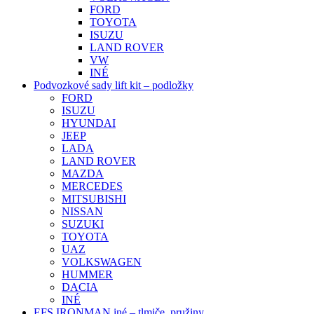
FORD
TOYOTA
ISUZU
LAND ROVER
VW
INÉ
Podvozkové sady lift kit – podložky
FORD
ISUZU
HYUNDAI
JEEP
LADA
LAND ROVER
MAZDA
MERCEDES
MITSUBISHI
NISSAN
SUZUKI
TOYOTA
UAZ
VOLKSWAGEN
HUMMER
DACIA
INÉ
EFS IRONMAN iné – tlmiče, pružiny, …