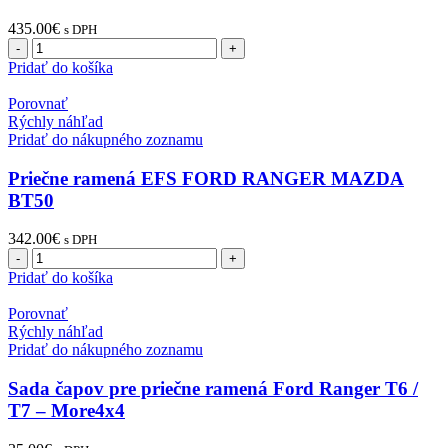
435.00
€
s DPH
množstvo
Horné
Pridať do košíka
riadiace
ramená
Porovnať
Ford
Rýchly náhľad
Ranger
Pridať do nákupného zoznamu
T6
/
Priečne ramená EFS FORD RANGER MAZDA
T7
BT50
-
zosilnené
342.00
€
s DPH
-
množstvo
More4x4
Priečne
Pridať do košíka
ramená
EFS
Porovnať
FORD
Rýchly náhľad
RANGER
Pridať do nákupného zoznamu
MAZDA
BT50
Sada čapov pre priečne ramená Ford Ranger T6 /
T7 – More4x4