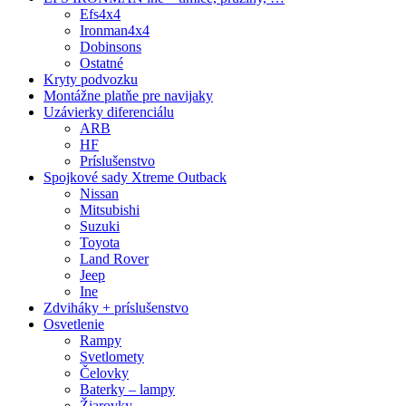
Efs4x4
Ironman4x4
Dobinsons
Ostatné
Kryty podvozku
Montážne platňe pre navijaky
Uzávierky diferenciálu
ARB
HF
Príslušenstvo
Spojkové sady Xtreme Outback
Nissan
Mitsubishi
Suzuki
Toyota
Land Rover
Jeep
Ine
Zdviháky + príslušenstvo
Osvetlenie
Rampy
Svetlomety
Čelovky
Baterky – lampy
Žiarovky