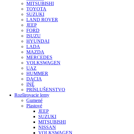
MITSUBISHI
TOYOTA
SUZUKI
LAND ROVER
JEEP
FORD
ISUZU
HYUNDAI
LADA
MAZDA
MERCEDES
VOLKSWAGEN
UAZ
HUMMER
DACIA
INÉ
PRÍSLUŠENSTVO
Rozširovacie lemy
Gumené
Plastové
JEEP
SUZUKI
MITSUBISHI
NISSAN
VOLKSWAGEN