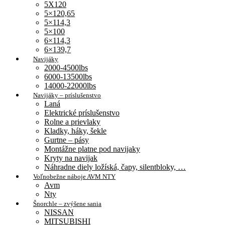
5X120
5×120,65
5×114,3
5×100
6×114,3
6×139,7
Navijáky
2000-4500lbs
6000-13500lbs
14000-22000lbs
Navijáky – príslušenstvo
Laná
Elektrické príslušenstvo
Rolne a prievlaky
Kladky, háky, šekle
Gurtne – pásy
Montážne platne pod navijaky
Kryty na navijak
Náhradne diely ložíská, čapy, silentbloky, …
Voľnobežne náboje AVM NTY
Avm
Nty
Šnorchle – zvýšene sania
NISSAN
MITSUBISHI