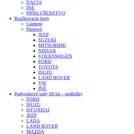
DACIA
INÉ
PRÍSLUŠENSTVO
Rozširovacie lemy
Gumené
Plastové
JEEP
SUZUKI
MITSUBISHI
NISSAN
VOLKSWAGEN
FORD
TOYOTA
ISUZU
LAND ROVER
VW
INÉ
Podvozkové sady lift kit – podložky
FORD
ISUZU
HYUNDAI
JEEP
LADA
LAND ROVER
MAZDA