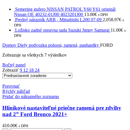
Semering gufero NISSAN PATROL Y60 Y61 originál
Nissan OE 40232-01J00 4023201J00
13.00
€
s DPH
Predný nárazník ARB - Mitsubishi L200 07-09
2,058.97
€
s
DPH
Ložisko zadné opravna sada Suzuki Jimny Samurai
11.00
€
s
DPH
Domov
Diely podvozku poloosi, ramená, panhardky
FORD
Zobrazuje sa všetkych 7 výsledkov
Bočný panel
Zobraziť
9
12
18
24
Porovnať
Rýchly náhľad
Pridať do nákupného zoznamu
Hliníkové nastaviteľné priečne ramená pre zdvihy
nad 2” Ford Bronco 2021+
410.00
€
s DPH