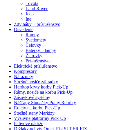
Toyota
Land Rover
Jeep
Ine
Zdviháky + príslušenstvo
Osvetlenie
Rampy
Svetlomety
Čelovky
Baterky – lampy
Žiarovky
Príslušenstvo
Elektrické príslušenstvo
Kompresory
Nárazníky
Strešné nosiče záhradky
Hardtop kryty korby Pick-Up
Rámy, nosiče na korbu Pick-Up
Zásuvkové systémy
Nášľapy Stúpačky Prahy Rebríky
Rolety na korbu Pick-Up
Strešné stany Markízy
Výsuvne platformy Pick-Up
Palivové nádrže
Držiaky úchyty Quick Fist SUPER FIX