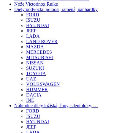
Nože Victorinox Ruike
Diely podvozku poloosi, ramená, panhardky
FORD
ISUZU
HYUNDAI
JEEP
LADA
LAND ROVER
MAZDA
MERCEDES
MITSUBISHI
NISSAN
SUZUKI
TOYOTA
UAZ
VOLKSWAGEN
HUMMER
DACIA
INÉ
Náhradne diely ložíská, čapy, silentbloky, …
FORD
ISUZU
HYUNDAI
JEEP
LADA