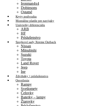
Ironman4x4
Dobinsons
Ostatné
Kryty podvozku
Montážne platňe pre navijaky
Uzávierky diferenciálu
ARB
HF
Príslušenstvo
Spojkové sady Xtreme Outback
Nissan
Mitsubishi
Suzuki
Toyota
Land Rover
Jeep
Ine
Zdviháky + príslušenstvo
Osvetlenie
Rampy
Svetlomety
Čelovky
Baterky – lampy
Žiarovky
Príslušenstvo