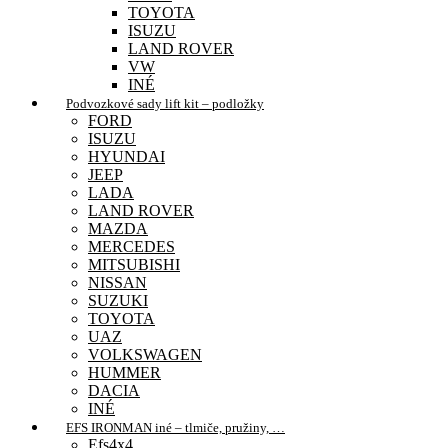
TOYOTA
ISUZU
LAND ROVER
VW
INÉ
Podvozkové sady lift kit – podložky
FORD
ISUZU
HYUNDAI
JEEP
LADA
LAND ROVER
MAZDA
MERCEDES
MITSUBISHI
NISSAN
SUZUKI
TOYOTA
UAZ
VOLKSWAGEN
HUMMER
DACIA
INÉ
EFS IRONMAN iné – tlmiče, pružiny, …
Efs4x4