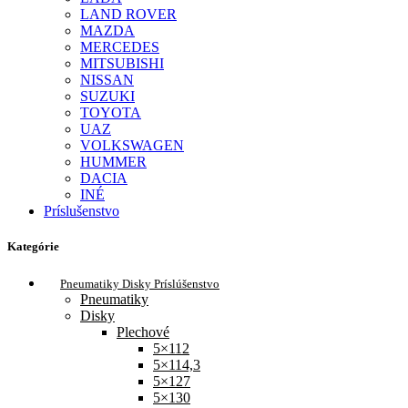
LAND ROVER
MAZDA
MERCEDES
MITSUBISHI
NISSAN
SUZUKI
TOYOTA
UAZ
VOLKSWAGEN
HUMMER
DACIA
INÉ
Príslušenstvo
Kategórie
Pneumatiky Disky Príslúšenstvo
Pneumatiky
Disky
Plechové
5×112
5×114,3
5×127
5×130