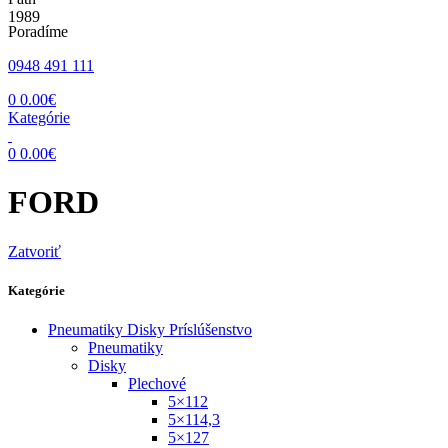
Poradíme
0948 491 111
0
0.00
€
Kategórie
0
0.00
€
FORD
Zatvoriť
Kategórie
Pneumatiky Disky Príslúšenstvo
Pneumatiky
Disky
Plechové
5×112
5×114,3
5×127