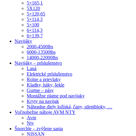
5×165,1
5X120
5×120,65
5×114,3
5×100
6×114,3
6×139,7
Navijáky
2000-4500lbs
6000-13500lbs
14000-22000lbs
Navijáky – príslušenstvo
Laná
Elektrické príslušenstvo
Rolne a prievlaky
Kladky, háky, šekle
Gurtne – pásy
Montážne platne pod navijaky
Kryty na navijak
Náhradne diely ložíská, čapy, silentbloky, …
Voľnobežne náboje AVM NTY
Avm
Nty
Šnorchle – zvýšene sania
NISSAN