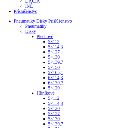
DACIA
INÉ
Príslušenstvo
Pneumatiky Disky Príslúšenstvo
Pneumatiky
Disky
Plechové
5×112
5×114,3
5×127
5×130
5×139,7
5×150
5×165,1
6×114,3
6×139,7
5×120
Hliníkové
5×112
5×114,3
5×120
5×127
5×130
5×139,7