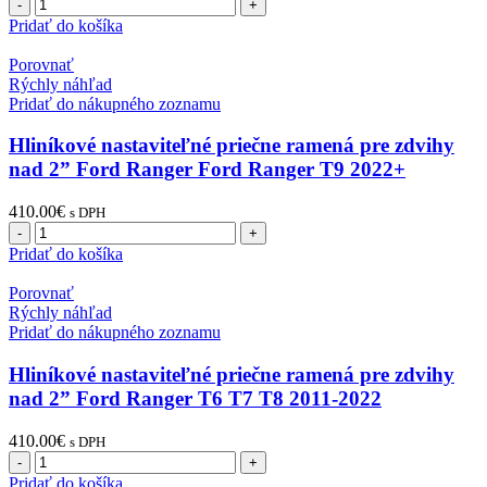
množstvo
Hliníkové
Pridať do košíka
nastaviteľné
priečne
Porovnať
ramená
Rýchly náhľad
pre
Pridať do nákupného zoznamu
zdvihy
nad
Hliníkové nastaviteľné priečne ramená pre zdvihy
2''
nad 2” Ford Ranger Ford Ranger T9 2022+
Ford
Bronco
410.00
€
s DPH
2021+
množstvo
Hliníkové
Pridať do košíka
nastaviteľné
priečne
Porovnať
ramená
Rýchly náhľad
pre
Pridať do nákupného zoznamu
zdvihy
nad
Hliníkové nastaviteľné priečne ramená pre zdvihy
2''
nad 2” Ford Ranger T6 T7 T8 2011-2022
Ford
Ranger
410.00
€
s DPH
Ford
množstvo
Ranger
Hliníkové
Pridať do košíka
T9