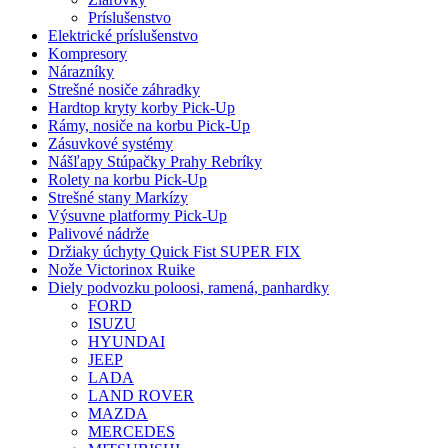
Príslušenstvo
Elektrické príslušenstvo
Kompresory
Nárazníky
Strešné nosiče záhradky
Hardtop kryty korby Pick-Up
Rámy, nosiče na korbu Pick-Up
Zásuvkové systémy
Nášľapy Stúpačky Prahy Rebríky
Rolety na korbu Pick-Up
Strešné stany Markízy
Výsuvne platformy Pick-Up
Palivové nádrže
Držiaky úchyty Quick Fist SUPER FIX
Nože Victorinox Ruike
Diely podvozku poloosi, ramená, panhardky
FORD
ISUZU
HYUNDAI
JEEP
LADA
LAND ROVER
MAZDA
MERCEDES