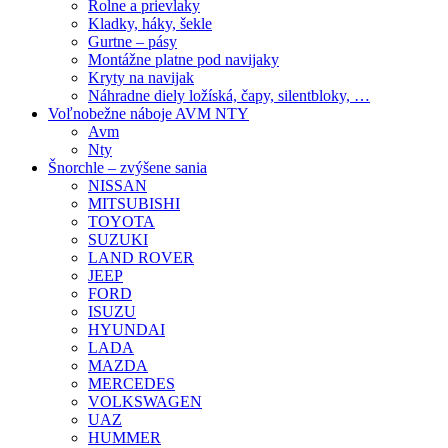
Rolne a prievlaky
Kladky, háky, šekle
Gurtne – pásy
Montážne platne pod navijaky
Kryty na navijak
Náhradne diely ložíská, čapy, silentbloky, …
Voľnobežne náboje AVM NTY
Avm
Nty
Šnorchle – zvýšene sania
NISSAN
MITSUBISHI
TOYOTA
SUZUKI
LAND ROVER
JEEP
FORD
ISUZU
HYUNDAI
LADA
MAZDA
MERCEDES
VOLKSWAGEN
UAZ
HUMMER