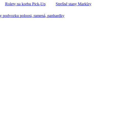
Rolety na korbu Pick-Up
Strešné stany Markízy
y podvozku poloosi, ramená, panhardky