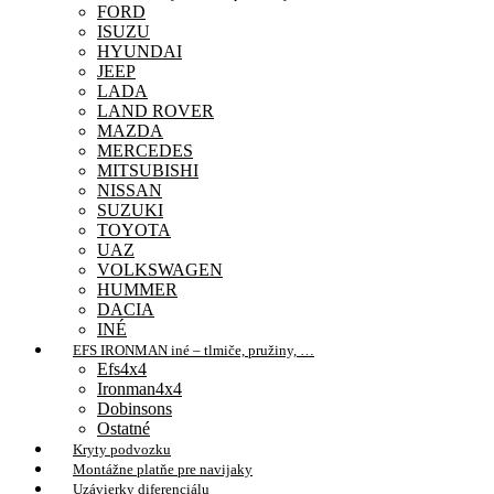
FORD
ISUZU
HYUNDAI
JEEP
LADA
LAND ROVER
MAZDA
MERCEDES
MITSUBISHI
NISSAN
SUZUKI
TOYOTA
UAZ
VOLKSWAGEN
HUMMER
DACIA
INÉ
EFS IRONMAN iné – tlmiče, pružiny, …
Efs4x4
Ironman4x4
Dobinsons
Ostatné
Kryty podvozku
Montážne platňe pre navijaky
Uzávierky diferenciálu