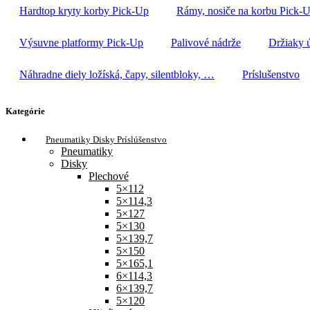
Hardtop kryty korby Pick-Up
Rámy, nosiče na korbu Pick-
Výsuvne platformy Pick-Up
Palivové nádrže
Držiaky 
Náhradne diely ložíská, čapy, silentbloky, …
Príslušenstvo
Kategórie
Pneumatiky Disky Príslúšenstvo
Pneumatiky
Disky
Plechové
5×112
5×114,3
5×127
5×130
5×139,7
5×150
5×165,1
6×114,3
6×139,7
5×120