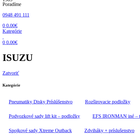
Poradíme
0948 491 111
0
0.00
€
Kategórie
0
0.00
€
ISUZU
Zatvoriť
Kategórie
Pneumatiky Disky Príslúšenstvo
Rozširovacie podložky
Podvozkové sady lift kit – podložky
EFS IRONMAN iné – tl
Spojkové sady Xtreme Outback
Zdviháky + príslušenstvo