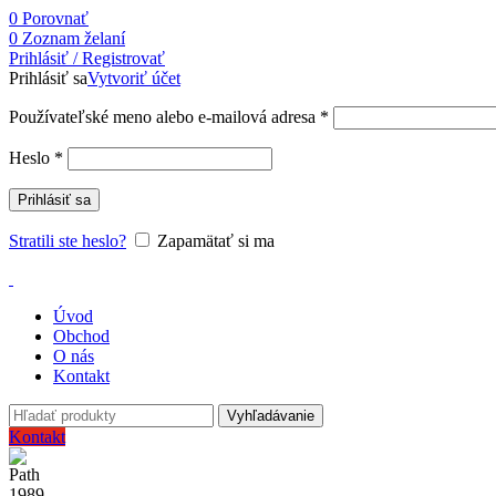
0
Porovnať
0
Zoznam želaní
Prihlásiť / Registrovať
Prihlásiť sa
Vytvoriť účet
Používateľské meno alebo e-mailová adresa
*
Heslo
*
Prihlásiť sa
Stratili ste heslo?
Zapamätať si ma
Úvod
Obchod
O nás
Kontakt
Vyhľadávanie
Kontakt