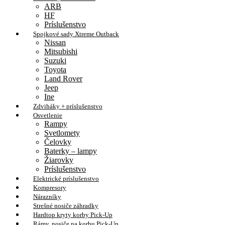
ARB
HF
Príslušenstvo
Spojkové sady Xtreme Outback
Nissan
Mitsubishi
Suzuki
Toyota
Land Rover
Jeep
Ine
Zdviháky + príslušenstvo
Osvetlenie
Rampy
Svetlomety
Čelovky
Baterky – lampy
Žiarovky
Príslušenstvo
Elektrické príslušenstvo
Kompresory
Nárazníky
Strešné nosiče záhradky
Hardtop kryty korby Pick-Up
Rámy, nosiče na korbu Pick-Up