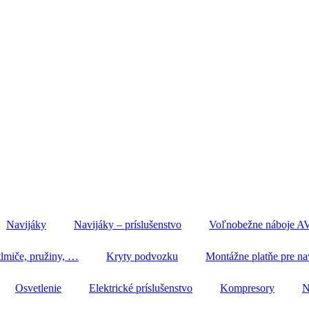
Navijáky
Navijáky – príslušenstvo
Voľnobežne náboje 
miče, pružiny, …
Kryty podvozku
Montážne platňe pre na
Osvetlenie
Elektrické príslušenstvo
Kompresory
N