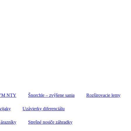
AVM NTY
Šnorchle – zvýšene sania
Rozširovacie lemy
vijaky
Uzávierky diferenciálu
árazníky
Strešné nosiče záhradky