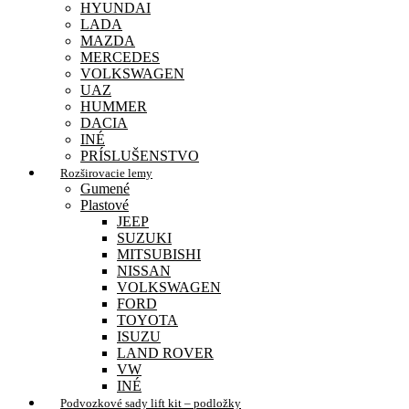
HYUNDAI
LADA
MAZDA
MERCEDES
VOLKSWAGEN
UAZ
HUMMER
DACIA
INÉ
PRÍSLUŠENSTVO
Rozširovacie lemy
Gumené
Plastové
JEEP
SUZUKI
MITSUBISHI
NISSAN
VOLKSWAGEN
FORD
TOYOTA
ISUZU
LAND ROVER
VW
INÉ
Podvozkové sady lift kit – podložky