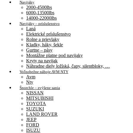
Navijáky
2000-4500lbs
6000-13500lbs
14000-22000lbs
Navijáky – príslušenstvo
Laná
Elektrické príslušenstvo
Rolne a prievlaky
Kladky, háky, šekle
Gurtne – pásy
Montážne platne pod navijaky
Kryty na navijak
Náhradne diely ložíská, čapy, silentbloky, …
Voľnobežne náboje AVM NTY
Avm
Nty
Šnorchle – zvýšene sania
NISSAN
MITSUBISHI
TOYOTA
SUZUKI
LAND ROVER
JEEP
FORD
ISUZU