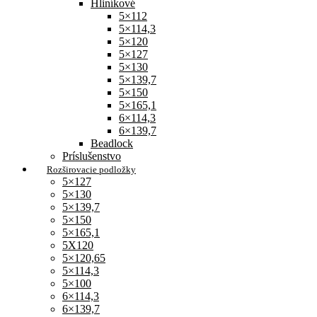
Hliníkové
5×112
5×114,3
5×120
5×127
5×130
5×139,7
5×150
5×165,1
6×114,3
6×139,7
Beadlock
Príslušenstvo
Rozširovacie podložky
5×127
5×130
5×139,7
5×150
5×165,1
5X120
5×120,65
5×114,3
5×100
6×114,3
6×139,7