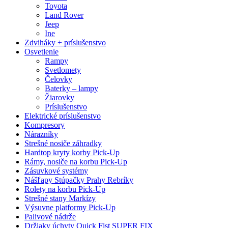
Toyota
Land Rover
Jeep
Ine
Zdviháky + príslušenstvo
Osvetlenie
Rampy
Svetlomety
Čelovky
Baterky – lampy
Žiarovky
Príslušenstvo
Elektrické príslušenstvo
Kompresory
Nárazníky
Strešné nosiče záhradky
Hardtop kryty korby Pick-Up
Rámy, nosiče na korbu Pick-Up
Zásuvkové systémy
Nášľapy Stúpačky Prahy Rebríky
Rolety na korbu Pick-Up
Strešné stany Markízy
Výsuvne platformy Pick-Up
Palivové nádrže
Držiaky úchyty Quick Fist SUPER FIX