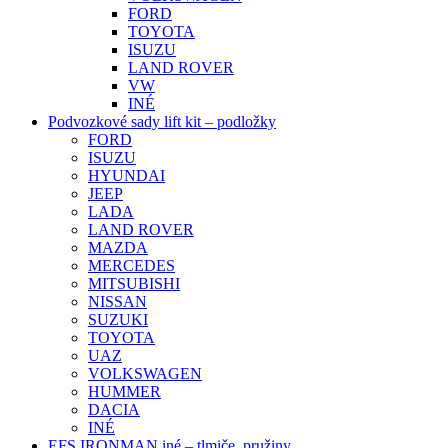
FORD
TOYOTA
ISUZU
LAND ROVER
VW
INÉ
Podvozkové sady lift kit – podložky
FORD
ISUZU
HYUNDAI
JEEP
LADA
LAND ROVER
MAZDA
MERCEDES
MITSUBISHI
NISSAN
SUZUKI
TOYOTA
UAZ
VOLKSWAGEN
HUMMER
DACIA
INÉ
EFS IRONMAN iné – tlmiče, pružiny, …