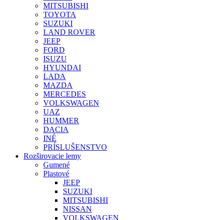
MITSUBISHI
TOYOTA
SUZUKI
LAND ROVER
JEEP
FORD
ISUZU
HYUNDAI
LADA
MAZDA
MERCEDES
VOLKSWAGEN
UAZ
HUMMER
DACIA
INÉ
PRÍSLUŠENSTVO
Rozširovacie lemy
Gumené
Plastové
JEEP
SUZUKI
MITSUBISHI
NISSAN
VOLKSWAGEN