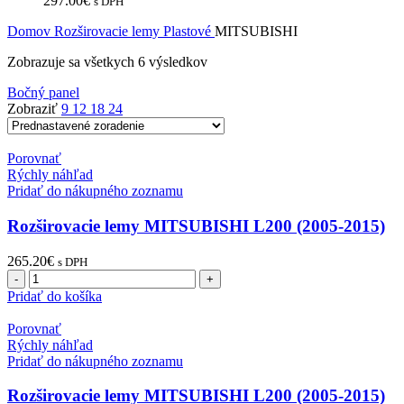
297.00
€
s DPH
Domov
Rozširovacie lemy
Plastové
MITSUBISHI
Zobrazuje sa všetkych 6 výsledkov
Bočný panel
Zobraziť
9
12
18
24
Porovnať
Rýchly náhľad
Pridať do nákupného zoznamu
Rozširovacie lemy MITSUBISHI L200 (2005-2015)
265.20
€
s DPH
množstvo
Rozširovacie
Pridať do košíka
lemy
MITSUBISHI
Porovnať
L200
Rýchly náhľad
(2005-
Pridať do nákupného zoznamu
2015)
Rozširovacie lemy MITSUBISHI L200 (2005-2015)