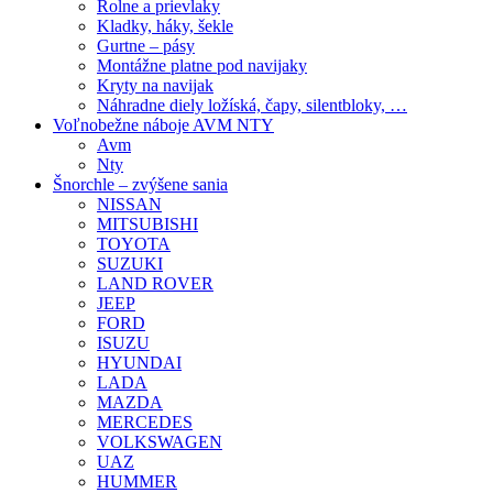
Rolne a prievlaky
Kladky, háky, šekle
Gurtne – pásy
Montážne platne pod navijaky
Kryty na navijak
Náhradne diely ložíská, čapy, silentbloky, …
Voľnobežne náboje AVM NTY
Avm
Nty
Šnorchle – zvýšene sania
NISSAN
MITSUBISHI
TOYOTA
SUZUKI
LAND ROVER
JEEP
FORD
ISUZU
HYUNDAI
LADA
MAZDA
MERCEDES
VOLKSWAGEN
UAZ
HUMMER