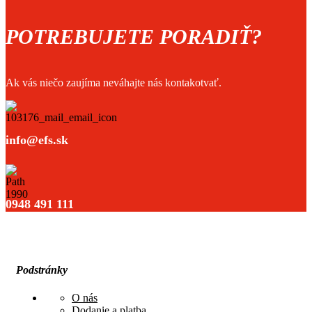
V80
2014+
POTREBUJETE PORADIŤ?
Ak vás niečo zaujíma neváhajte nás kontakotvať.
info@efs.sk
0948 491 111
Podstránky
O nás
Dodanie a platba