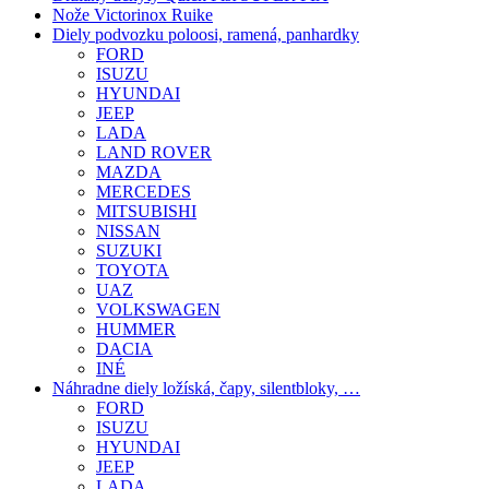
Nože Victorinox Ruike
Diely podvozku poloosi, ramená, panhardky
FORD
ISUZU
HYUNDAI
JEEP
LADA
LAND ROVER
MAZDA
MERCEDES
MITSUBISHI
NISSAN
SUZUKI
TOYOTA
UAZ
VOLKSWAGEN
HUMMER
DACIA
INÉ
Náhradne diely ložíská, čapy, silentbloky, …
FORD
ISUZU
HYUNDAI
JEEP
LADA