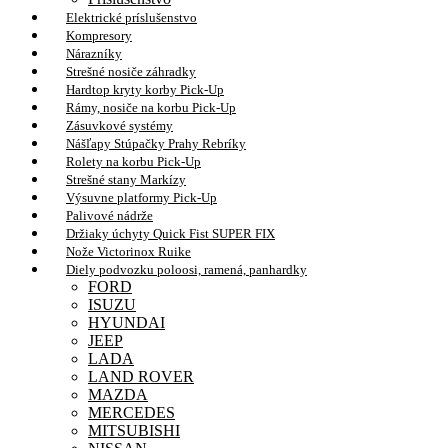
Elektrické príslušenstvo
Kompresory
Nárazníky
Strešné nosiče záhradky
Hardtop kryty korby Pick-Up
Rámy, nosiče na korbu Pick-Up
Zásuvkové systémy
Nášľapy Stúpačky Prahy Rebríky
Rolety na korbu Pick-Up
Strešné stany Markízy
Výsuvne platformy Pick-Up
Palivové nádrže
Držiaky úchyty Quick Fist SUPER FIX
Nože Victorinox Ruike
Diely podvozku poloosi, ramená, panhardky
FORD
ISUZU
HYUNDAI
JEEP
LADA
LAND ROVER
MAZDA
MERCEDES
MITSUBISHI