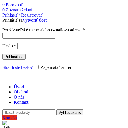
0
Porovnať
0
Zoznam želaní
Prihlásiť / Registrovať
Prihlásiť sa
Vytvoriť účet
Používateľské meno alebo e-mailová adresa
*
Heslo
*
Prihlásiť sa
Stratili ste heslo?
Zapamätať si ma
Úvod
Obchod
O nás
Kontakt
Vyhľadávanie
Kontakt