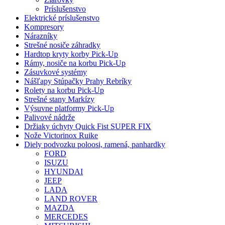
Príslušenstvo
Elektrické príslušenstvo
Kompresory
Nárazníky
Strešné nosiče záhradky
Hardtop kryty korby Pick-Up
Rámy, nosiče na korbu Pick-Up
Zásuvkové systémy
Nášľapy Stúpačky Prahy Rebríky
Rolety na korbu Pick-Up
Strešné stany Markízy
Výsuvne platformy Pick-Up
Palivové nádrže
Držiaky úchyty Quick Fist SUPER FIX
Nože Victorinox Ruike
Diely podvozku poloosi, ramená, panhardky
FORD
ISUZU
HYUNDAI
JEEP
LADA
LAND ROVER
MAZDA
MERCEDES