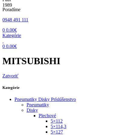
Poradíme
0948 491 111
0
0.00
€
Kategórie
0
0.00
€
MITSUBISHI
Zatvoriť
Kategórie
Pneumatiky Disky Príslúšenstvo
Pneumatiky
Disky
Plechové
5×112
5×114,3
5×127