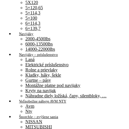
5X120
5×120,65
5×114,3
5×100
6×114,3
6×139,7
Navijáky
2000-4500lbs
6000-13500lbs
14000-22000lbs
Navijáky – príslušenstvo
Laná
Elektrické príslušenstvo
Rolne a prievlaky
Kladky, háky, šekle
Gurtne – pásy
Montážne platne pod navijaky
Kryty na navijak
Náhradne diely ložíská, čapy, silentbloky, …
Voľnobežne náboje AVM NTY
Avm
Nty
Šnorchle – zvýšene sania
NISSAN
MITSUBISHI