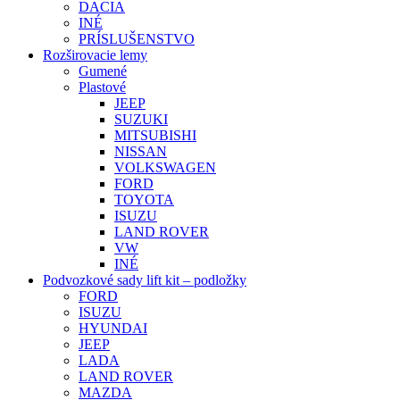
DACIA
INÉ
PRÍSLUŠENSTVO
Rozširovacie lemy
Gumené
Plastové
JEEP
SUZUKI
MITSUBISHI
NISSAN
VOLKSWAGEN
FORD
TOYOTA
ISUZU
LAND ROVER
VW
INÉ
Podvozkové sady lift kit – podložky
FORD
ISUZU
HYUNDAI
JEEP
LADA
LAND ROVER
MAZDA