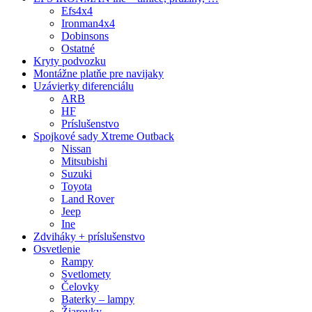
Efs4x4
Ironman4x4
Dobinsons
Ostatné
Kryty podvozku
Montážne platňe pre navijaky
Uzávierky diferenciálu
ARB
HF
Príslušenstvo
Spojkové sady Xtreme Outback
Nissan
Mitsubishi
Suzuki
Toyota
Land Rover
Jeep
Ine
Zdviháky + príslušenstvo
Osvetlenie
Rampy
Svetlomety
Čelovky
Baterky – lampy
Žiarovky