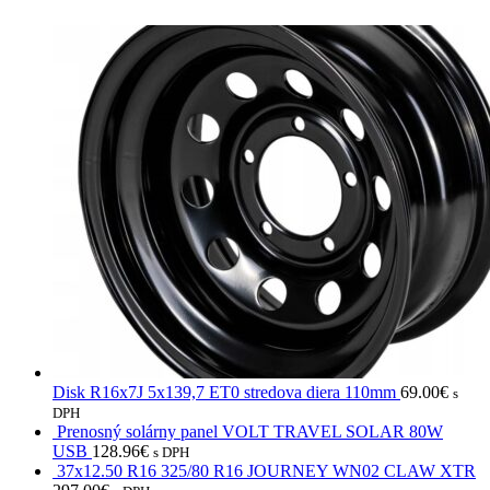
Disk R16x7J 5x139,7 ET0 stredova diera 110mm
69.00
€
s
DPH
Prenosný solárny panel VOLT TRAVEL SOLAR 80W
USB
128.96
€
s DPH
37x12.50 R16 325/80 R16 JOURNEY WN02 CLAW XTR