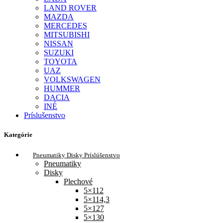
LAND ROVER
MAZDA
MERCEDES
MITSUBISHI
NISSAN
SUZUKI
TOYOTA
UAZ
VOLKSWAGEN
HUMMER
DACIA
INÉ
Príslušenstvo
Kategórie
Pneumatiky Disky Príslúšenstvo
Pneumatiky
Disky
Plechové
5×112
5×114,3
5×127
5×130