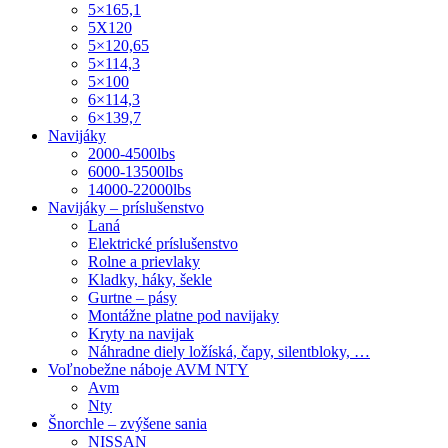
5×165,1
5X120
5×120,65
5×114,3
5×100
6×114,3
6×139,7
Navijáky
2000-4500lbs
6000-13500lbs
14000-22000lbs
Navijáky – príslušenstvo
Laná
Elektrické príslušenstvo
Rolne a prievlaky
Kladky, háky, šekle
Gurtne – pásy
Montážne platne pod navijaky
Kryty na navijak
Náhradne diely ložíská, čapy, silentbloky, …
Voľnobežne náboje AVM NTY
Avm
Nty
Šnorchle – zvýšene sania
NISSAN