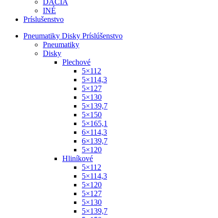
DACIA
INÉ
Príslušenstvo
Pneumatiky Disky Príslúšenstvo
Pneumatiky
Disky
Plechové
5×112
5×114,3
5×127
5×130
5×139,7
5×150
5×165,1
6×114,3
6×139,7
5×120
Hliníkové
5×112
5×114,3
5×120
5×127
5×130
5×139,7