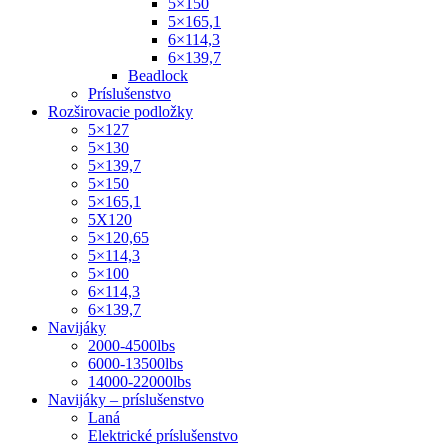
5×150
5×165,1
6×114,3
6×139,7
Beadlock
Príslušenstvo
Rozširovacie podložky
5×127
5×130
5×139,7
5×150
5×165,1
5X120
5×120,65
5×114,3
5×100
6×114,3
6×139,7
Navijáky
2000-4500lbs
6000-13500lbs
14000-22000lbs
Navijáky – príslušenstvo
Laná
Elektrické príslušenstvo