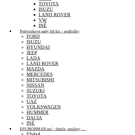
TOYOTA
ISUZU
LAND ROVER
VW
INÉ
Podvozkové sady lift kit – podložky
FORD
ISUZU
HYUNDAI
JEEP
LADA
LAND ROVER
MAZDA
MERCEDES
MITSUBISHI
NISSAN
SUZUKI
TOYOTA
UAZ
VOLKSWAGEN
HUMMER
DACIA
INÉ
EFS IRONMAN iné – tlmiče, pružiny, …
Efs4x4