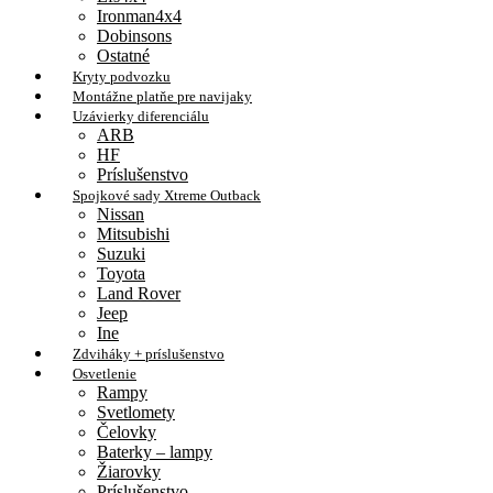
Ironman4x4
Dobinsons
Ostatné
Kryty podvozku
Montážne platňe pre navijaky
Uzávierky diferenciálu
ARB
HF
Príslušenstvo
Spojkové sady Xtreme Outback
Nissan
Mitsubishi
Suzuki
Toyota
Land Rover
Jeep
Ine
Zdviháky + príslušenstvo
Osvetlenie
Rampy
Svetlomety
Čelovky
Baterky – lampy
Žiarovky
Príslušenstvo