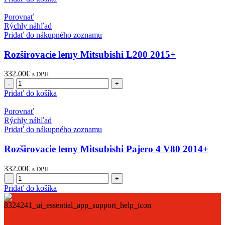
lemy
MITSUBISHI
Porovnať
L200
Rýchly náhľad
(2015+)
Pridať do nákupného zoznamu
Rozširovacie lemy Mitsubishi L200 2015+
332.00
€
s DPH
množstvo
Rozširovacie
Pridať do košíka
lemy
Mitsubishi
Porovnať
L200
Rýchly náhľad
2015+
Pridať do nákupného zoznamu
Rozširovacie lemy Mitsubishi Pajero 4 V80 2014+
332.00
€
s DPH
množstvo
Rozširovacie
Pridať do košíka
lemy
Mitsubishi
Pajero
4