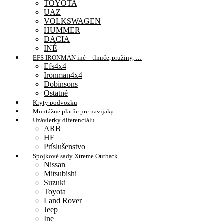
TOYOTA
UAZ
VOLKSWAGEN
HUMMER
DACIA
INÉ
EFS IRONMAN iné – tlmiče, pružiny, …
Efs4x4
Ironman4x4
Dobinsons
Ostatné
Kryty podvozku
Montážne platňe pre navijaky
Uzávierky diferenciálu
ARB
HF
Príslušenstvo
Spojkové sady Xtreme Outback
Nissan
Mitsubishi
Suzuki
Toyota
Land Rover
Jeep
Ine