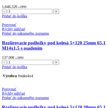
1,646.32
€
s DPH
množstvo
Podvozková
Pridať do košíka
sada
EFS
Porovnať
VOLKSWAGEN
Rýchly náhľad
TARO
Pridať do nákupného zoznamu
1989-
1997
Rozširovacie podložky pod kolesá 5×120 25mm 65,1
lift
M14x1,5 s osadením
50mm
137.00
€
s DPH
množstvo
Rozširovacie
Pridať do košíka
podložky
pod
Výrobca
Snake4x4
kolesá
5x120
25mm
Porovnať
65,1
Rýchly náhľad
M14x1,5
Pridať do nákupného zoznamu
s
osadením
Rozširovacie podložky pod kolesá 5×120 30mm 65,1