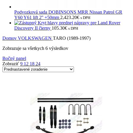
Podvozková sada DOBINSONS MRR Nissan Patrol GR
Y60 Y61 lift 2'' +50mm
2,423.20
€
s DPH
Kryt hlavy prednej nápravy pre Land Rover
Discovery II čierny
105.30
€
s DPH
Domov
VOLKSWAGEN
TARO (1989-1997)
Zobrazuje sa všetkych 6 výsledkov
Bočný panel
Zobraziť
9
12
18
24