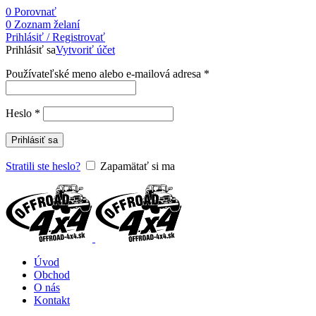
0
Porovnať
0
Zoznam želaní
Prihlásiť / Registrovať
Prihlásiť sa
Vytvoriť účet
Používateľské meno alebo e-mailová adresa
*
Heslo
*
Prihlásiť sa
Stratili ste heslo?
Zapamätať si ma
Úvod
Obchod
O nás
Kontakt