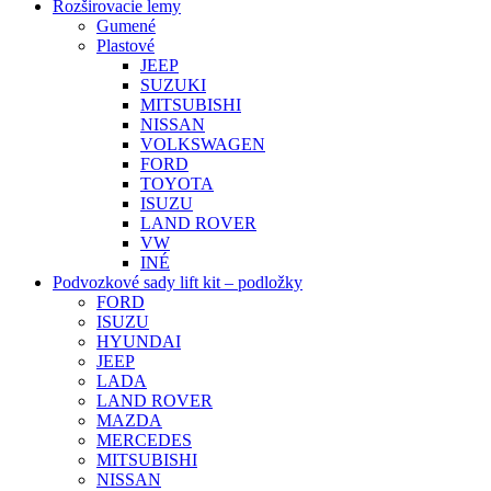
Rozširovacie lemy
Gumené
Plastové
JEEP
SUZUKI
MITSUBISHI
NISSAN
VOLKSWAGEN
FORD
TOYOTA
ISUZU
LAND ROVER
VW
INÉ
Podvozkové sady lift kit – podložky
FORD
ISUZU
HYUNDAI
JEEP
LADA
LAND ROVER
MAZDA
MERCEDES
MITSUBISHI
NISSAN