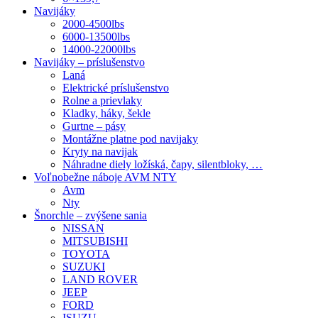
Navijáky
2000-4500lbs
6000-13500lbs
14000-22000lbs
Navijáky – príslušenstvo
Laná
Elektrické príslušenstvo
Rolne a prievlaky
Kladky, háky, šekle
Gurtne – pásy
Montážne platne pod navijaky
Kryty na navijak
Náhradne diely ložíská, čapy, silentbloky, …
Voľnobežne náboje AVM NTY
Avm
Nty
Šnorchle – zvýšene sania
NISSAN
MITSUBISHI
TOYOTA
SUZUKI
LAND ROVER
JEEP
FORD
ISUZU