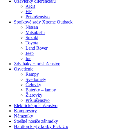
Uzávierky diferenciálu
ARB
HF
Príslušenstvo
Spojkové sady Xtreme Outback
Nissan
Mitsubishi
Suzuki
Toyota
Land Rover
Jeep
Ine
Zdviháky + príslušenstvo
Osvetlenie
Rampy
Svetlomety
Čelovky
Baterky – lampy
Žiarovky
Príslušenstvo
Elektrické príslušenstvo
Kompresory
Nárazníky
Strešné nosiče záhradky
Hardtop kryty korby Pick-Up