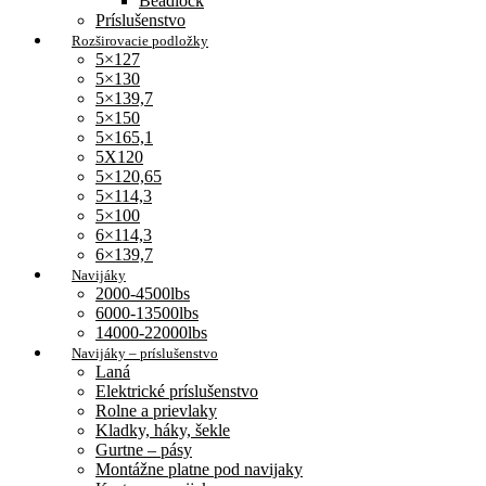
Beadlock
Príslušenstvo
Rozširovacie podložky
5×127
5×130
5×139,7
5×150
5×165,1
5X120
5×120,65
5×114,3
5×100
6×114,3
6×139,7
Navijáky
2000-4500lbs
6000-13500lbs
14000-22000lbs
Navijáky – príslušenstvo
Laná
Elektrické príslušenstvo
Rolne a prievlaky
Kladky, háky, šekle
Gurtne – pásy
Montážne platne pod navijaky