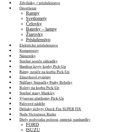
Zdviháky + príslušenstvo
Osvetlenie
Rampy
Svetlomety
Čelovky
Baterky – lampy
Žiarovky
Príslušenstvo
Elektrické príslušenstvo
Kompresory
Nárazníky
Strešné nosiče záhradky
Hardtop kryty korby Pick-Up
Rámy, nosiče na korbu Pick-Up
Zásuvkové systémy
Nášľapy Stúpačky Prahy Rebríky
Rolety na korbu Pick-Up
Strešné stany Markízy
Výsuvne platformy Pick-Up
Palivové nádrže
Držiaky úchyty Quick Fist SUPER FIX
Nože Victorinox Ruike
Diely podvozku poloosi, ramená, panhardky
FORD
ISUZU