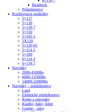
6×139,7
Beadlock
Príslušenstvo
Rozširovacie podložky
5×127
5×130
5×139,7
5×150
5×165,1
5X120
5×120,65
5×114,3
5×100
6×114,3
6×139,7
Navijáky
2000-4500lbs
6000-13500lbs
14000-22000lbs
Navijáky – príslušenstvo
Laná
Elektrické príslušenstvo
Rolne a prievlaky
Kladky, háky, šekle
Gurtne – pásy