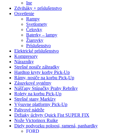
Ine
Zdviháky + príslušenstvo
Osvetlenie
Rampy
Svetlomety
Čelovky
Baterky – lampy
Žiarovky
Príslušenstvo
Elektrické príslušenstvo
Kompresory
Nárazníky
Strešné nosiče záhradky
Hardtop kryty korby Pick-Up
Rámy, nosiče na korbu Pick-Up
Zásuvkové systémy
Nášľapy Stúpačky Prahy Rebríky
Rolety na korbu Pick-Up
Strešné stany Markízy
Výsuvne platformy Pick-Up
Palivové nádrže
Držiaky úchyty Quick Fist SUPER FIX
Nože Victorinox Ruike
Diely podvozku poloosi, ramená, panhardky
FORD