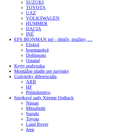
SUZUKI
TOYOTA
UAZ
VOLKSWAGEN
HUMMER
DACIA
INÉ
EFS IRONMAN iné – tlmiče, pružiny, …
Efs4x4
Ironman4x4
Dobinsons
Ostatné
Kryty podvozku
Montážne platňe pre navijaky
Uzávierky diferenciálu
ARB
HF
Príslušenstvo
Spojkové sady Xtreme Outback
Nissan
Mitsubishi
Suzuki
Toyota
Land Rover
Jeep