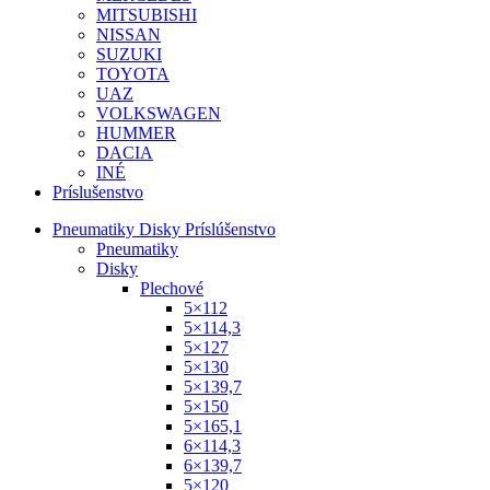
MITSUBISHI
NISSAN
SUZUKI
TOYOTA
UAZ
VOLKSWAGEN
HUMMER
DACIA
INÉ
Príslušenstvo
Pneumatiky Disky Príslúšenstvo
Pneumatiky
Disky
Plechové
5×112
5×114,3
5×127
5×130
5×139,7
5×150
5×165,1
6×114,3
6×139,7
5×120