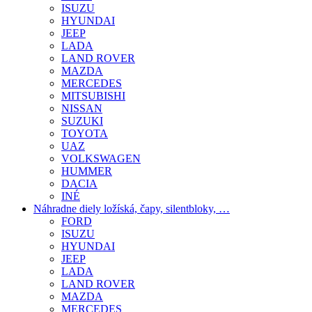
ISUZU
HYUNDAI
JEEP
LADA
LAND ROVER
MAZDA
MERCEDES
MITSUBISHI
NISSAN
SUZUKI
TOYOTA
UAZ
VOLKSWAGEN
HUMMER
DACIA
INÉ
Náhradne diely ložíská, čapy, silentbloky, …
FORD
ISUZU
HYUNDAI
JEEP
LADA
LAND ROVER
MAZDA
MERCEDES