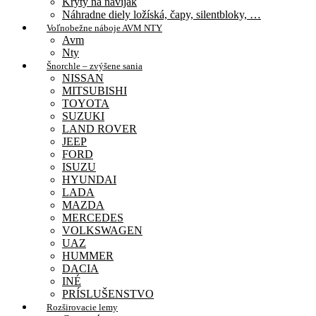
Kryty na navijak
Náhradne diely ložíská, čapy, silentbloky, …
Voľnobežne náboje AVM NTY
Avm
Nty
Šnorchle – zvýšene sania
NISSAN
MITSUBISHI
TOYOTA
SUZUKI
LAND ROVER
JEEP
FORD
ISUZU
HYUNDAI
LADA
MAZDA
MERCEDES
VOLKSWAGEN
UAZ
HUMMER
DACIA
INÉ
PRÍSLUŠENSTVO
Rozširovacie lemy