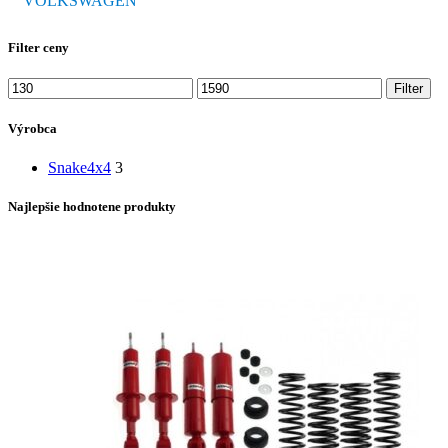
VOLKSWAGEN
Filter ceny
Minimálna
Maximálna
Filter
cena
cena
Výrobca
Snake4x4
3
Najlepšie hodnotene produkty