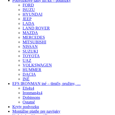
Podvozkové sady lift kit – podložky
FORD
ISUZU
HYUNDAI
JEEP
LADA
LAND ROVER
MAZDA
MERCEDES
MITSUBISHI
NISSAN
SUZUKI
TOYOTA
UAZ
VOLKSWAGEN
HUMMER
DACIA
INÉ
EFS IRONMAN iné – tlmiče, pružiny, …
Efs4x4
Ironman4x4
Dobinsons
Ostatné
Kryty podvozku
Montážne platňe pre navijaky