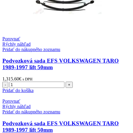
Porovnať
Rýchly náhľad
Pridať do nákupného zoznamu
Podvozková sada EFS VOLKSWAGEN TARO
1989-1997 lift 50mm
1,315.60
€
s DPH
množstvo
Podvozková
Pridať do košíka
sada
EFS
Porovnať
VOLKSWAGEN
Rýchly náhľad
TARO
Pridať do nákupného zoznamu
1989-
1997
Podvozková sada EFS VOLKSWAGEN TARO
lift
1989-1997 lift 50mm
50mm