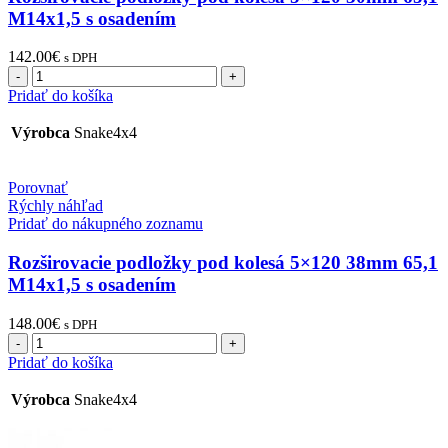
M14x1,5 s osadením
142.00
€
s DPH
množstvo
Rozširovacie
Pridať do košíka
podložky
pod
Výrobca
Snake4x4
kolesá
5x120
30mm
Porovnať
65,1
Rýchly náhľad
M14x1,5
Pridať do nákupného zoznamu
s
osadením
Rozširovacie podložky pod kolesá 5×120 38mm 65,1
M14x1,5 s osadením
148.00
€
s DPH
množstvo
Rozširovacie
Pridať do košíka
podložky
pod
Výrobca
Snake4x4
kolesá
5x120