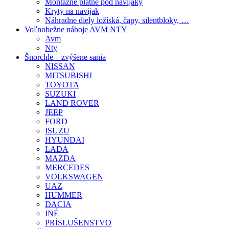
Montážne platne pod navijaky
Kryty na navijak
Náhradne diely ložíská, čapy, silentbloky, …
Voľnobežne náboje AVM NTY
Avm
Nty
Šnorchle – zvýšene sania
NISSAN
MITSUBISHI
TOYOTA
SUZUKI
LAND ROVER
JEEP
FORD
ISUZU
HYUNDAI
LADA
MAZDA
MERCEDES
VOLKSWAGEN
UAZ
HUMMER
DACIA
INÉ
PRÍSLUŠENSTVO