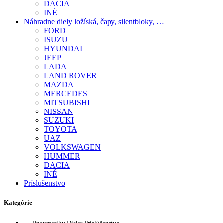
DACIA
INÉ
Náhradne diely ložíská, čapy, silentbloky, …
FORD
ISUZU
HYUNDAI
JEEP
LADA
LAND ROVER
MAZDA
MERCEDES
MITSUBISHI
NISSAN
SUZUKI
TOYOTA
UAZ
VOLKSWAGEN
HUMMER
DACIA
INÉ
Príslušenstvo
Kategórie
Pneumatiky Disky Príslúšenstvo