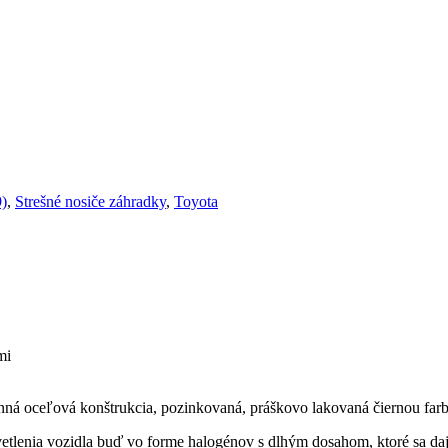
9)
,
Strešné nosiče záhradky
,
Toyota
mi
anná oceľová konštrukcia, pozinkovaná, práškovo lakovaná čiernou far
vetlenia vozidla buď vo forme halogénov s dlhým dosahom, ktoré sa da