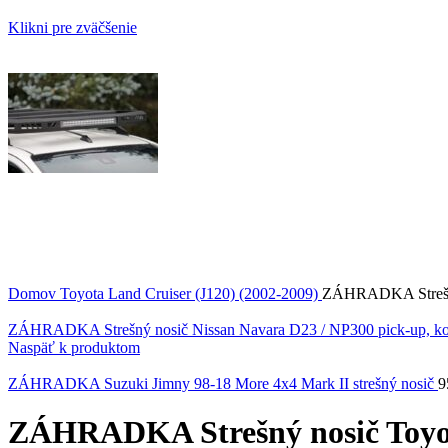
Klikni pre zväčšenie
Domov
Toyota
Land Cruiser (J120) (2002-2009)
ZÁHRADKA Strešný 
ZÁHRADKA Strešný nosič Nissan Navara D23 / NP300 pick-up, ko
Naspäť k produktom
ZÁHRADKA Suzuki Jimny 98-18 More 4x4 Mark II strešný nosič
9
ZÁHRADKA Strešný nosič Toyota