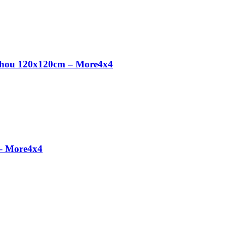
chou 120x120cm – More4x4
– More4x4