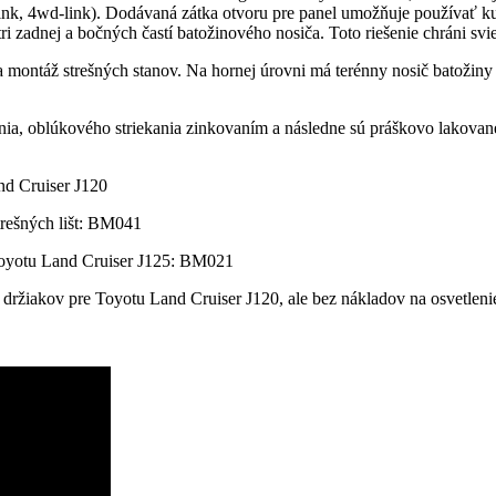
k, 4wd-link). Dodávaná zátka otvoru pre panel umožňuje používať kufo
i zadnej a bočných častí batožinového nosiča. Toto riešenie chráni svi
na montáž strešných stanov. Na hornej úrovni má terénny nosič batožiny
nia, oblúkového striekania zinkovaním a následne sú práškovo lakova
nd Cruiser J120
strešných lišt: BM041
u Toyotu Land Cruiser J125: BM021
držiakov pre Toyotu Land Cruiser J120, ale bez nákladov na osvetleni