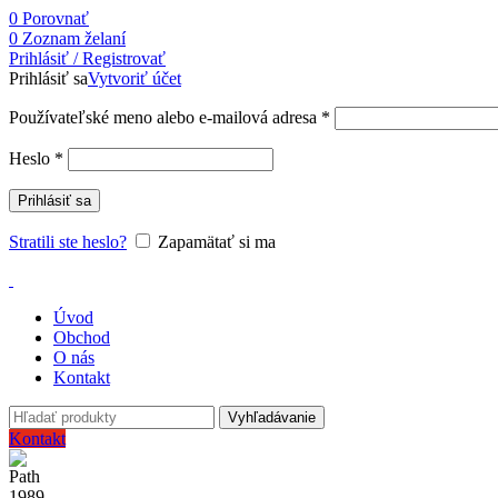
0
Porovnať
0
Zoznam želaní
Prihlásiť / Registrovať
Prihlásiť sa
Vytvoriť účet
Používateľské meno alebo e-mailová adresa
*
Heslo
*
Prihlásiť sa
Stratili ste heslo?
Zapamätať si ma
Úvod
Obchod
O nás
Kontakt
Vyhľadávanie
Kontakt