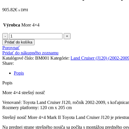
905.82
€
s DPH
Výrobca
More 4×4
množstvo
ZÁHRADKA
Pridať do košíka
Strešný
Porovnať
nosič
Pridať do nákupného zoznamu
Toyota
Katalógové číslo:
BM001
Kategórie:
Land Cruiser (J120) (2002-200
Land
Share:
Cruiser
J120
Popis
s
lištami
Popis
-
More
More 4×4 strešný nosič
4x4
Venované: Toyota Land Cruiser J120, ročník 2002-2009, s koľajnica
Mark
Rozmery platformy: 120 cm x 205 cm
II
Strešný nosič More 4×4 Mark II Toyota Land Cruiser J120 je priestr
Na prednej strane strešného nosiča sa počíta s montážou predného os