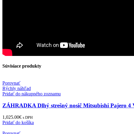
Súvisiace produkty
Porovnať
Rýchly náhľad
Pridať do nákupného zoznamu
ZÁHRADKA Dlhý strešný nosič Mitsubishi Pajero 4
1,025.00
€
s DPH
Pridať do košíka
Porovnať