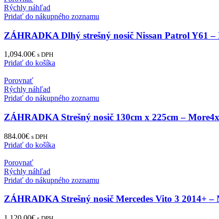
Rýchly náhľad
Pridať do nákupného zoznamu
ZÁHRADKA Dlhý strešný nosič Nissan Patrol Y61 –
1,094.00
€
s DPH
Pridať do košíka
Porovnať
Rýchly náhľad
Pridať do nákupného zoznamu
ZÁHRADKA Strešný nosič 130cm x 225cm – More4
884.00
€
s DPH
Pridať do košíka
Porovnať
Rýchly náhľad
Pridať do nákupného zoznamu
ZÁHRADKA Strešný nosič Mercedes Vito 3 2014+ –
1,120.00
€
s DPH