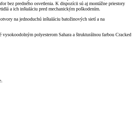
r bez predného osvetlenia. K dispozícii sú aj montážne priestory
etidlá a ich inštaláciu pred mechanickým poškodením.
 otvory na jednoduchú inštaláciu batožinových sietí a na
né vysokoodolným polyesterom Sahara a štrukturálnou farbou Cracked
e.