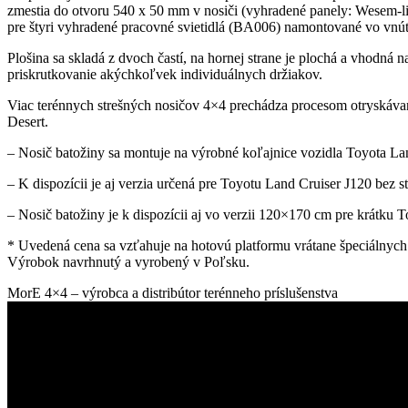
zmestia do otvoru 540 x 50 mm v nosiči (vyhradené panely: Wesem-lin
pre štyri vyhradené pracovné svietidlá (BA006) namontované vo vnútr
Plošina sa skladá z dvoch častí, na hornej strane je plochá a vhodná 
priskrutkovanie akýchkoľvek individuálnych držiakov.
Viac terénnych strešných nosičov 4×4 prechádza procesom otryskáva
Desert.
– Nosič batožiny sa montuje na výrobné koľajnice vozidla Toyota La
– K dispozícii je aj verzia určená pre Toyotu Land Cruiser J120 bez 
– Nosič batožiny je k dispozícii aj vo verzii 120×170 cm pre krátk
* Uvedená cena sa vzťahuje na hotovú platformu vrátane špeciálnych 
Výrobok navrhnutý a vyrobený v Poľsku.
MorE 4×4 – výrobca a distribútor terénneho príslušenstva