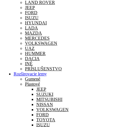
LAND ROVER
JEEP
FORD
ISUZU
HYUNDAI
LADA
MAZDA
MERCEDES
VOLKSWAGEN
UAZ
HUMMER
DACIA
INÉ
PRÍSLUŠENSTVO
Rozširovacie lemy
Gumené
Plastové
JEEP
SUZUKI
MITSUBISHI
NISSAN
VOLKSWAGEN
FORD
TOYOTA
ISUZU