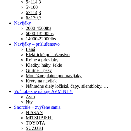
5×114,3
5×100
6×114,3
6×139,7
Navijáky
2000-4500lbs
6000-13500lbs
14000-22000lbs
Navijáky – príslušenstvo
Laná
Elektrické príslušenstvo
Rolne a prievlaky
Kladky, háky, šekle
Gurtne – pásy
Montážne platne pod navijaky
Kryty na navijak
Náhradne diely ložíská, čapy, silentbloky, …
Voľnobežne náboje AVM NTY
Avm
Nty
Šnorchle – zvýšene sania
NISSAN
MITSUBISHI
TOYOTA
SUZUKI