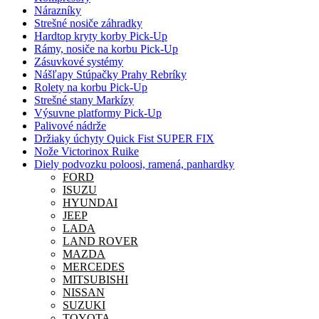
Nárazníky
Strešné nosiče záhradky
Hardtop kryty korby Pick-Up
Rámy, nosiče na korbu Pick-Up
Zásuvkové systémy
Nášľapy Stúpačky Prahy Rebríky
Rolety na korbu Pick-Up
Strešné stany Markízy
Výsuvne platformy Pick-Up
Palivové nádrže
Držiaky úchyty Quick Fist SUPER FIX
Nože Victorinox Ruike
Diely podvozku poloosi, ramená, panhardky
FORD
ISUZU
HYUNDAI
JEEP
LADA
LAND ROVER
MAZDA
MERCEDES
MITSUBISHI
NISSAN
SUZUKI
TOYOTA