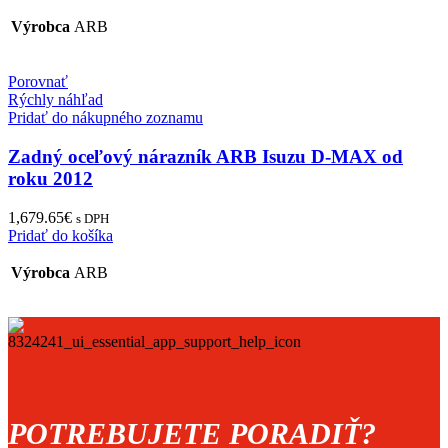
Výrobca
ARB
Porovnať
Rýchly náhľad
Pridať do nákupného zoznamu
Zadný oceľový nárazník ARB Isuzu D-MAX od
roku 2012
1,679.65
€
s DPH
Pridať do košíka
Výrobca
ARB
POTREBUJETE PORADIŤ?