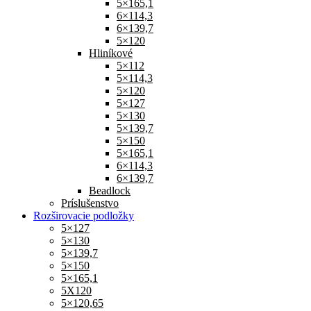
5×165,1
6×114,3
6×139,7
5×120
Hliníkové
5×112
5×114,3
5×120
5×127
5×130
5×139,7
5×150
5×165,1
6×114,3
6×139,7
Beadlock
Príslušenstvo
Rozširovacie podložky
5×127
5×130
5×139,7
5×150
5×165,1
5X120
5×120,65