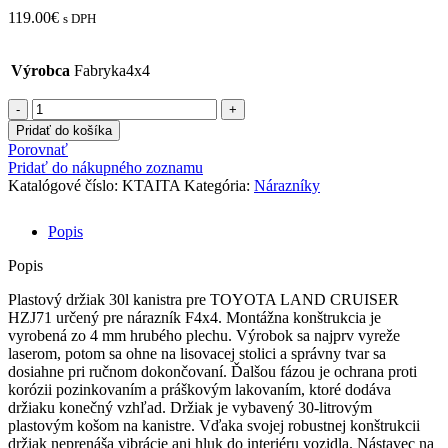
119.00
€
s DPH
Výrobca
Fabryka4x4
množstvo
DRŽIAK
Pridať do košíka
PLASTOVÉHO
Porovnať
KANISTRA
Pridať do nákupného zoznamu
30L
Katalógové číslo:
KTAITA
Kategória:
Nárazníky
TOYOTA
LAND
Popis
CRUISER
HZJ
Popis
71
99-
Plastový držiak 30l kanistra pre TOYOTA LAND CRUISER
07
HZJ71 určený pre nárazník F4x4. Montážna konštrukcia je
vyrobená zo 4 mm hrubého plechu. Výrobok sa najprv vyreže
laserom, potom sa ohne na lisovacej stolici a správny tvar sa
dosiahne pri ručnom dokončovaní. Ďalšou fázou je ochrana proti
korózii pozinkovaním a práškovým lakovaním, ktoré dodáva
držiaku konečný vzhľad. Držiak je vybavený 30-litrovým
plastovým košom na kanistre. Vďaka svojej robustnej konštrukcii
držiak neprenáša vibrácie ani hluk do interiéru vozidla. Nástavec na