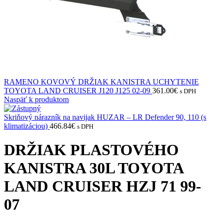
RAMENO KOVOVÝ DRŽIAK KANISTRA UCHYTENIE
TOYOTA LAND CRUISER J120 J125 02-09
361.00
€
s DPH
Naspäť k produktom
Skriňový nárazník na navijak HUZAR – LR Defender 90, 110 (s
klimatizáciou)
466.84
€
s DPH
DRŽIAK PLASTOVÉHO
KANISTRA 30L TOYOTA
LAND CRUISER HZJ 71 99-
07