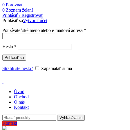
0
Porovnať
0
Zoznam želaní
Prihlásiť / Registrovať
Prihlásiť sa
Vytvoriť účet
Používateľské meno alebo e-mailová adresa
*
Heslo
*
Prihlásiť sa
Stratili ste heslo?
Zapamätať si ma
Úvod
Obchod
O nás
Kontakt
Vyhľadávanie
Kontakt