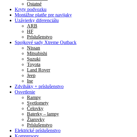
Ostatné
Kryty podvozku
Montážne platňe pre navijaky
Uzávierky diferenciálu
ARB
HF
Príslušenstvo
Spojkové sady Xtreme Outback
Nissan
Mitsubishi
Suzuki
Toyota
Land Rover
Jeep
Ine
Zdviháky + príslušenstvo
Osvetlenie
Rampy
Svetlomety
Čelovky
Baterky – lampy
Žiarovky
Príslušenstvo
Elektrické príslušenstvo
Kompresory