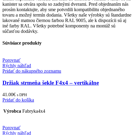
kanister sa otvára spolu so zadnými dverami. Pred objednaním nás
prosím kontaktujte, aby sme potvrdili kompatibilitu objednaného
tovaru a možný termín dodania. Všetky naše výrobky sú štandardne
lakované matnou čiernou farbou RAL 9005, ale k dispozícii sú aj
iné farby RAL. Všetky potrebné komponenty na montáž sú
súčasťou dodávky.
Súvisiace produkty
Porovnať
Rýchly náhľad
Pridať do nákupného zoznamu
Držiak strmeňa šekle F4x4 – vertikálne
41.00
€
s DPH
Pridať do košíka
Výrobca
Fabryka4x4
Porovnať
Rýchly náhľad