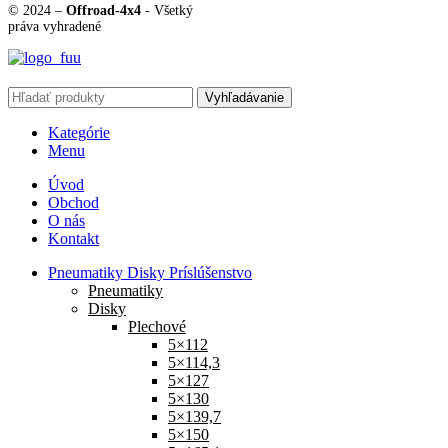
© 2024 –
Offroad-4x4
- Všetký
práva vyhradené
Vyhľadávanie
Kategórie
Menu
Úvod
Obchod
O nás
Kontakt
Pneumatiky Disky Príslúšenstvo
Pneumatiky
Disky
Plechové
5×112
5×114,3
5×127
5×130
5×139,7
5×150