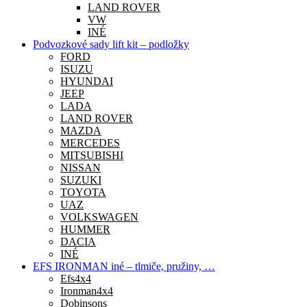
LAND ROVER
VW
INÉ
Podvozkové sady lift kit – podložky
FORD
ISUZU
HYUNDAI
JEEP
LADA
LAND ROVER
MAZDA
MERCEDES
MITSUBISHI
NISSAN
SUZUKI
TOYOTA
UAZ
VOLKSWAGEN
HUMMER
DACIA
INÉ
EFS IRONMAN iné – tlmiče, pružiny, …
Efs4x4
Ironman4x4
Dobinsons