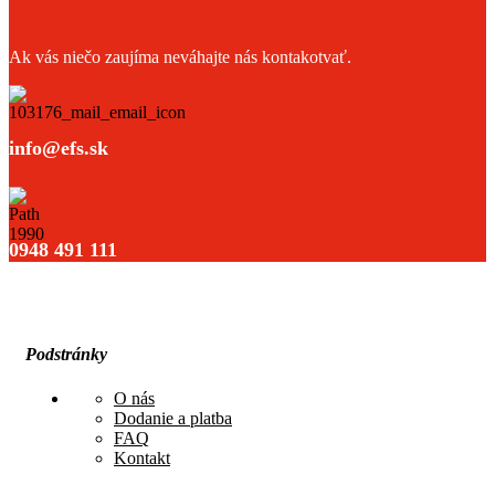
Ak vás niečo zaujíma neváhajte nás kontakotvať.
info@efs.sk
0948 491 111
Podstránky
O nás
Dodanie a platba
FAQ
Kontakt