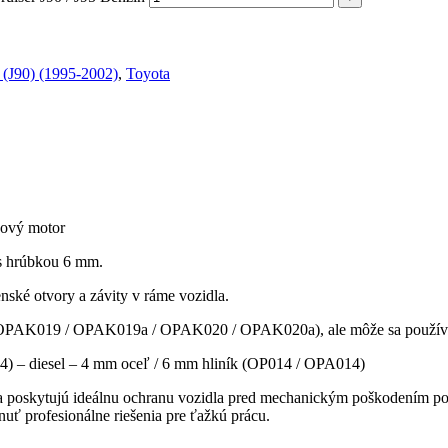
 (J90) (1995-2002)
,
Toyota
nový motor
 s hrúbkou 6 mm.
nské otvory a závity v ráme vozidla.
v (OPAK019 / OPAK019a / OPAK020 / OPAK020a), ale môže sa používať
074) – diesel – 4 mm oceľ / 6 mm hliník (OP014 / OPA014)
a poskytujú ideálnu ochranu vozidla pred mechanickým poškodením podv
 profesionálne riešenia pre ťažkú prácu.