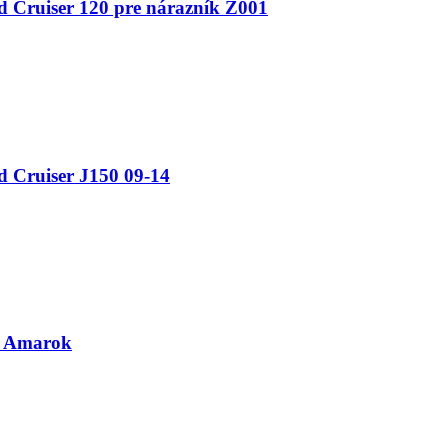
 Cruiser 120 pre nárazník Z001
 Cruiser J150 09-14
n Amarok