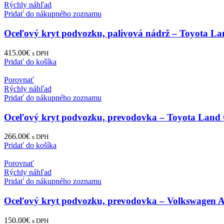
Rýchly náhľad
Pridať do nákupného zoznamu
Oceľový kryt podvozku, palivová nádrž – Toyota La
415.00
€
s DPH
Pridať do košíka
Porovnať
Rýchly náhľad
Pridať do nákupného zoznamu
Oceľový kryt podvozku, prevodovka – Toyota Land Cr
266.00
€
s DPH
Pridať do košíka
Porovnať
Rýchly náhľad
Pridať do nákupného zoznamu
Oceľový kryt podvozku, prevodovka – Volkswagen
150.00
€
s DPH