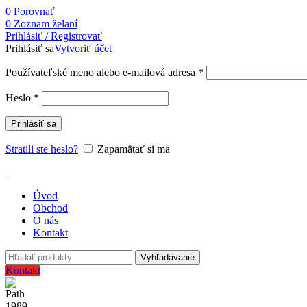
0
Porovnať
0
Zoznam želaní
Prihlásiť / Registrovať
Prihlásiť sa
Vytvoriť účet
Používateľské meno alebo e-mailová adresa
*
Heslo
*
Prihlásiť sa
Stratili ste heslo?
Zapamätať si ma
Úvod
Obchod
O nás
Kontakt
Vyhľadávanie
Kontakt