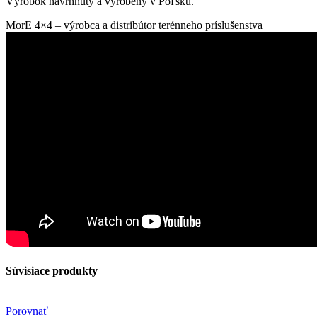
Výrobok navrhnutý a vyrobený v Poľsku.
MorE 4×4 – výrobca a distribútor terénneho príslušenstva
Súvisiace produkty
Porovnať