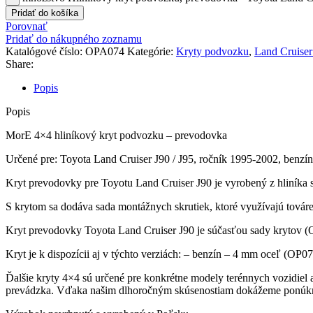
Pridať do košíka
Porovnať
Pridať do nákupného zoznamu
Katalógové číslo:
OPA074
Kategórie:
Kryty podvozku
,
Land Cruiser
Share:
Popis
Popis
MorE 4×4 hliníkový kryt podvozku – prevodovka
Určené pre: Toyota Land Cruiser J90 / J95, ročník 1995-2002, benzí
Kryt prevodovky pre Toyotu Land Cruiser J90 je vyrobený z hliníka
S krytom sa dodáva sada montážnych skrutiek, ktoré využívajú továre
Kryt prevodovky Toyota Land Cruiser J90 je súčasťou sady kryto
Kryt je k dispozícii aj v týchto verziách: – benzín – 4 mm oceľ (OP
Ďalšie kryty 4×4 sú určené pre konkrétne modely terénnych vozidiel 
prevádzka. Vďaka našim dlhoročným skúsenostiam dokážeme ponúknuť