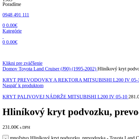
Poradíme
0948 491 111
0
0.00
€
Kategórie
0
0.00
€
Klikni pre zväčšenie
Domov
Toyota
Land Cruiser (J90) (1995-2002)
Hliníkový kryt podv
KRYT PREVODOVKY A REKTORA MITSUBISHI L200 IV 05-
Naspäť k produktom
KRYT PALIVOVEJ NÁDRŽE MITSUBISHI L200 IV 05-10
281.
Hliníkový kryt podvozku, prevo
231.00
€
s DPH
množstvo Hliníkový kryt podvozku, prevodovka - Toyota Land Cr