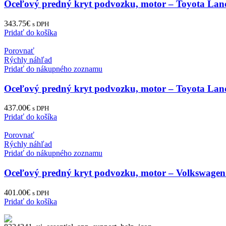
Oceľový predný kryt podvozku, motor – Toyota Land
343.75
€
s DPH
Pridať do košíka
Porovnať
Rýchly náhľad
Pridať do nákupného zoznamu
Oceľový predný kryt podvozku, motor – Toyota Land
437.00
€
s DPH
Pridať do košíka
Porovnať
Rýchly náhľad
Pridať do nákupného zoznamu
Oceľový predný kryt podvozku, motor – Volkswage
401.00
€
s DPH
Pridať do košíka