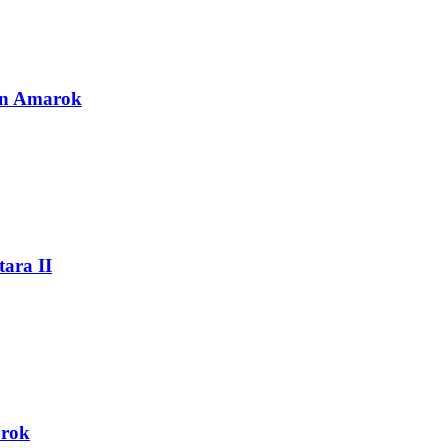
en Amarok
ara II
arok