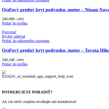
Pridať do nákupného zoznamu
Oceľový predný kryt podvozku, motor – Nissan Nav
346.00
€
s DPH
Pridať do košíka
Porovnať
Rýchly náhľad
Pridať do nákupného zoznamu
Oceľový predný kryt podvozku, motor – Toyota Hilu
340.24
€
s DPH
Pridať do košíka
POTREBUJETE PORADIŤ?
Ak vás niečo zaujíma neváhajte nás kontakotvať.