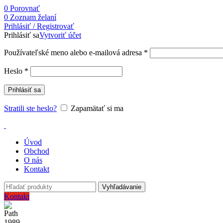
0
Porovnať
0
Zoznam želaní
Prihlásiť / Registrovať
Prihlásiť sa
Vytvoriť účet
Používateľské meno alebo e-mailová adresa
*
Heslo
*
Prihlásiť sa
Stratili ste heslo?
Zapamätať si ma
Úvod
Obchod
O nás
Kontakt
Vyhľadávanie
Kontakt