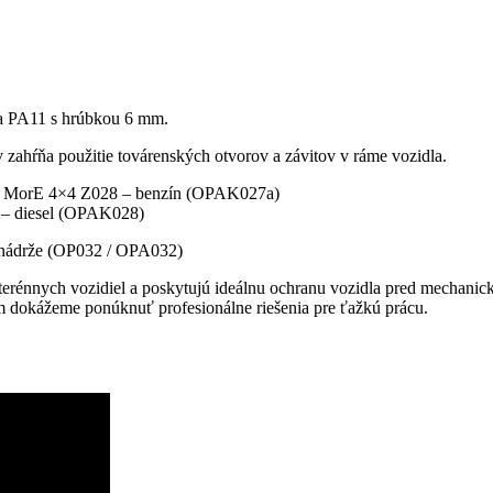
ka PA11 s hrúbkou 6 mm.
 zahŕňa použitie továrenských otvorov a závitov v ráme vozidla.
azník MorE 4×4 Z028 – benzín (OPAK027a)
y – diesel (OPAK028)
ej nádrže (OP032 / OPA032)
erénnych vozidiel a poskytujú ideálnu ochranu vozidla pred mechanick
 dokážeme ponúknuť profesionálne riešenia pre ťažkú prácu.