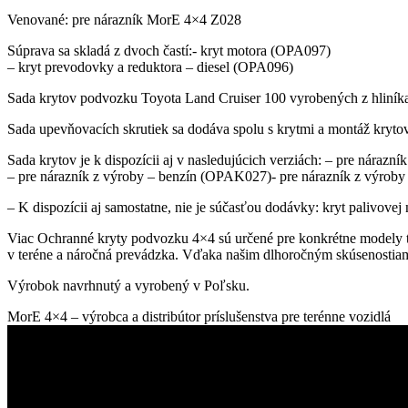
-
Venované: pre nárazník MorE 4×4 Z028
pre
nárazník
Súprava sa skladá z dvoch častí:- kryt motora (OPA097)
Z028
– kryt prevodovky a reduktora – diesel (OPA096)
Sada krytov podvozku Toyota Land Cruiser 100 vyrobených z hliní
Sada upevňovacích skrutiek sa dodáva spolu s krytmi a montáž krytov
Sada krytov je k dispozícii aj v nasledujúcich verziách: – pre nár
– pre nárazník z výroby – benzín (OPAK027)- pre nárazník z výrob
– K dispozícii aj samostatne, nie je súčasťou dodávky: kryt palivov
Viac Ochranné kryty podvozku 4×4 sú určené pre konkrétne modely t
v teréne a náročná prevádzka. Vďaka našim dlhoročným skúsenostiam
Výrobok navrhnutý a vyrobený v Poľsku.
MorE 4×4 – výrobca a distribútor príslušenstva pre terénne vozidlá