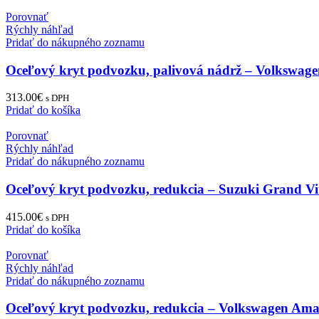
Porovnať
Rýchly náhľad
Pridať do nákupného zoznamu
Oceľový kryt podvozku, palivová nádrž – Volkswag
313.00
€
s DPH
Pridať do košíka
Porovnať
Rýchly náhľad
Pridať do nákupného zoznamu
Oceľový kryt podvozku, redukcia – Suzuki Grand Vit
415.00
€
s DPH
Pridať do košíka
Porovnať
Rýchly náhľad
Pridať do nákupného zoznamu
Oceľový kryt podvozku, redukcia – Volkswagen Am