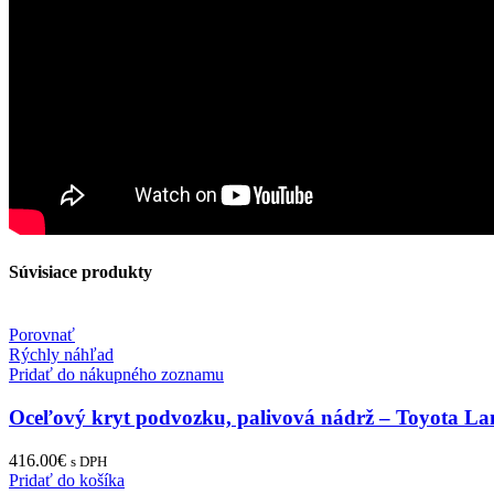
Súvisiace produkty
Porovnať
Rýchly náhľad
Pridať do nákupného zoznamu
Oceľový kryt podvozku, palivová nádrž – Toyota La
416.00
€
s DPH
Pridať do košíka