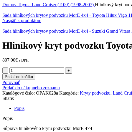
Domov
Toyota
Land Cruiser (J100) (1998-2007)
Hliníkový kryt pod
Sada hliníkových krytov podvozku MorE 4x4 - Toyota Hilux Vigo 1
Naspäť k produktom
Sada hliníkových krytov podvozku MorE 4x4 - Suzuki Grand Vitara
Hliníkový kryt podvozku Toyota
807.00
€
s DPH
množstvo
Hliníkový
Pridať do košíka
kryt
Porovnať
podvozku
Pridať do nákupného zoznamu
Toyota
Katalógové číslo:
OPAK028a
Kategórie:
Kryty podvozku
,
Land Crui
Land
Share:
Cruiser
J100,
Popis
Lexus
LX
Popis
470
Súprava hliníkového krytu podvozku MorE 4×4
Diesel