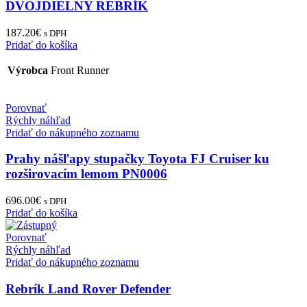
DVOJDIELNY REBRÍK
187.20
€
s DPH
Pridať do košíka
Výrobca
Front Runner
Porovnať
Rýchly náhľad
Pridať do nákupného zoznamu
Prahy nášľapy stupačky Toyota FJ Cruiser ku
rozširovacím lemom PN0006
696.00
€
s DPH
Pridať do košíka
Porovnať
Rýchly náhľad
Pridať do nákupného zoznamu
Rebrík Land Rover Defender