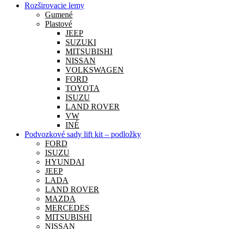
Rozširovacie lemy
Gumené
Plastové
JEEP
SUZUKI
MITSUBISHI
NISSAN
VOLKSWAGEN
FORD
TOYOTA
ISUZU
LAND ROVER
VW
INÉ
Podvozkové sady lift kit – podložky
FORD
ISUZU
HYUNDAI
JEEP
LADA
LAND ROVER
MAZDA
MERCEDES
MITSUBISHI
NISSAN