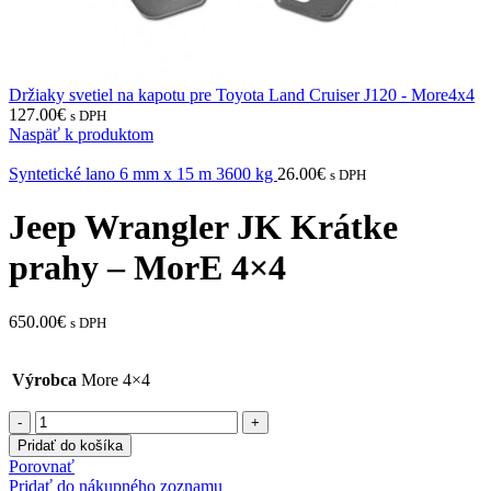
Držiaky svetiel na kapotu pre Toyota Land Cruiser J120 - More4x4
127.00
€
s DPH
Naspäť k produktom
Syntetické lano 6 mm x 15 m 3600 kg
26.00
€
s DPH
Jeep Wrangler JK Krátke
prahy – MorE 4×4
650.00
€
s DPH
Výrobca
More 4×4
množstvo
Jeep
Pridať do košíka
Wrangler
Porovnať
JK
Pridať do nákupného zoznamu