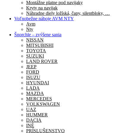
Montážne platne pod navijaky
Kryty na navijak
Náhradne diely ložíská, čapy, silentbloky, …
Voľnobežne náboje AVM NTY
Avm
Nty
Šnorchle – zvýšene sania
NISSAN
MITSUBISHI
TOYOTA
SUZUKI
LAND ROVER
JEEP
FORD
ISUZU
HYUNDAI
LADA
MAZDA
MERCEDES
VOLKSWAGEN
UAZ
HUMMER
DACIA
INÉ
PRÍSLUŠENSTVO