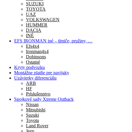
SUZUKI
TOYOTA
UAZ
VOLKSWAGEN
HUMMER
DACIA
INÉ
EFS IRONMAN iné – tlmiče, pružiny, …
Efs4x4
Ironman4x4
Dobinsons
Ostatné
Kryty podvozku
Montážne platňe pre navijaky
Uzávierky diferenciálu
ARB
HF
Príslušenstvo
Spojkové sady Xtreme Outback
Nissan
Mitsubishi
Suzuki
Toyota
Land Rover
Jeep