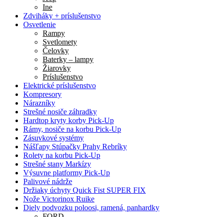
Ine
Zdviháky + príslušenstvo
Osvetlenie
Rampy
Svetlomety
Čelovky
Baterky – lampy
Žiarovky
Príslušenstvo
Elektrické príslušenstvo
Kompresory
Nárazníky
Strešné nosiče záhradky
Hardtop kryty korby Pick-Up
Rámy, nosiče na korbu Pick-Up
Zásuvkové systémy
Nášľapy Stúpačky Prahy Rebríky
Rolety na korbu Pick-Up
Strešné stany Markízy
Výsuvne platformy Pick-Up
Palivové nádrže
Držiaky úchyty Quick Fist SUPER FIX
Nože Victorinox Ruike
Diely podvozku poloosi, ramená, panhardky
FORD