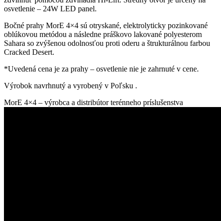
osvetlenie – 24W LED panel.
Bočné prahy MorE 4×4 sú otryskané, elektrolyticky pozinkované
oblúkovou metódou a následne práškovo lakované polyesterom
Sahara so zvýšenou odolnosťou proti oderu a štrukturálnou farbou
Cracked Desert.
*Uvedená cena je za prahy – osvetlenie nie je zahrnuté v cene.
Výrobok navrhnutý a vyrobený v Poľsku .
MorE 4×4 – výrobca a distribútor terénneho príslušenstva