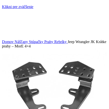
Klikni pre zväčšenie
Domov
Nášľapy Stúpačky Prahy Rebríky
Jeep Wrangler JK Krátke
prahy – MorE 4×4