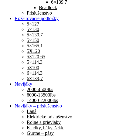
6×139,7
Beadlock
Príslušenstvo
Rozširovacie podložky
5×127
5×130
5×139,7
5×150
5×165,1
5X120
5×120,65
5×114,3
5×100
6×114,3
6×139,7
Navijáky
2000-4500lbs
6000-13500lbs
14000-22000lbs
Navijáky – príslušenstvo
Laná
Elektrické príslušenstvo
Rolne a prievlaky
Kladky, háky, šekle
Gurtne – pásy