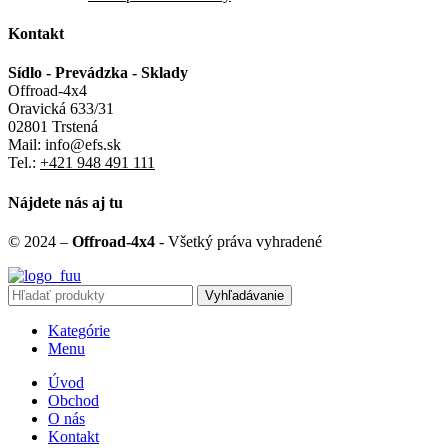
Kontakt
Sídlo - Prevádzka - Sklady
Offroad-4x4
Oravická 633/31
02801 Trstená
Mail: info@efs.sk
Tel.:
+421 948 491 111
Nájdete nás aj tu
© 2024 –
Offroad-4x4
- Všetký práva vyhradené
Vyhľadávanie
Kategórie
Menu
Úvod
Obchod
O nás
Kontakt