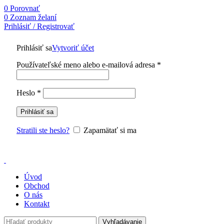
0
Porovnať
0
Zoznam želaní
Prihlásiť / Registrovať
Prihlásiť sa
Vytvoriť účet
Používateľské meno alebo e-mailová adresa
*
Heslo
*
Prihlásiť sa
Stratili ste heslo?
Zapamätať si ma
Úvod
Obchod
O nás
Kontakt
Vyhľadávanie