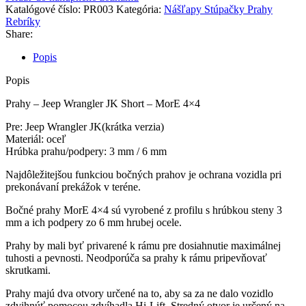
Krátke
Katalógové číslo:
PR003
Kategória:
Nášľapy Stúpačky Prahy
prahy
Rebríky
-
Share:
MorE
4x4
Popis
Popis
Prahy – Jeep Wrangler JK Short – MorE 4×4
Pre: Jeep Wrangler JK(krátka verzia)
Materiál: oceľ
Hrúbka prahu/podpery: 3 mm / 6 mm
Najdôležitejšou funkciou bočných prahov je ochrana vozidla pri
prekonávaní prekážok v teréne.
Bočné prahy MorE 4×4 sú vyrobené z profilu s hrúbkou steny 3
mm a ich podpery zo 6 mm hrubej ocele.
Prahy by mali byť privarené k rámu pre dosiahnutie maximálnej
tuhosti a pevnosti. Neodporúča sa prahy k rámu pripevňovať
skrutkami.
Prahy majú dva otvory určené na to, aby sa za ne dalo vozidlo
zdvihnúť pomocou zdvíhadla Hi-Lift. Stredný otvor je určený na