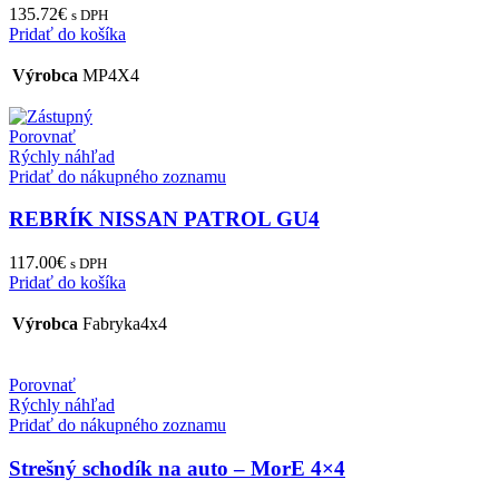
135.72
€
s DPH
Pridať do košíka
Výrobca
MP4X4
Porovnať
Rýchly náhľad
Pridať do nákupného zoznamu
REBRÍK NISSAN PATROL GU4
117.00
€
s DPH
Pridať do košíka
Výrobca
Fabryka4x4
Porovnať
Rýchly náhľad
Pridať do nákupného zoznamu
Strešný schodík na auto – MorE 4×4