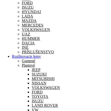
FORD
ISUZU
HYUNDAI
LADA
MAZDA
MERCEDES
VOLKSWAGEN
UAZ
HUMMER
DACIA
INÉ
PRÍSLUŠENSTVO
Rozširovacie lemy
Gumené
Plastové
JEEP
SUZUKI
MITSUBISHI
NISSAN
VOLKSWAGEN
FORD
TOYOTA
ISUZU
LAND ROVER
VW