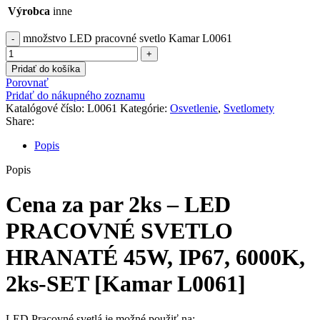
Výrobca
inne
množstvo LED pracovné svetlo Kamar L0061
Pridať do košíka
Porovnať
Pridať do nákupného zoznamu
Katalógové číslo:
L0061
Kategórie:
Osvetlenie
,
Svetlomety
Share:
Popis
Popis
Cena za par 2ks – LED
PRACOVNÉ SVETLO
HRANATÉ 45W, IP67, 6000K,
2ks-SET [Kamar L0061]
LED Pracovné svetlá je možné použiť na: