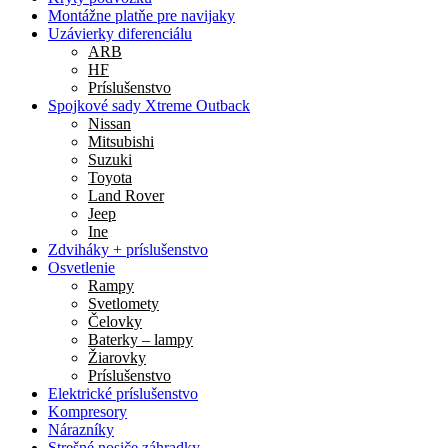
Montážne platňe pre navijaky
Uzávierky diferenciálu
ARB
HF
Príslušenstvo
Spojkové sady Xtreme Outback
Nissan
Mitsubishi
Suzuki
Toyota
Land Rover
Jeep
Ine
Zdviháky + príslušenstvo
Osvetlenie
Rampy
Svetlomety
Čelovky
Baterky – lampy
Žiarovky
Príslušenstvo
Elektrické príslušenstvo
Kompresory
Nárazníky
Strešné nosiče záhradky