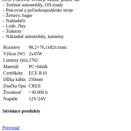
– Terénne automobily, Off-roady
– Pracovné a poľnohospodárske stroje
– Žeriavy, bagre
– Nakladače
– Lode, člny
– Traktory
– Nákladné automobily, kamióny
Rozmery
98,2×76,1x82x1mm
Výkon (W)
2x45W
Lumeny (lm)
2762
Materiál
PC+hliník
Certifikáty
ECE R10
Dĺžka kábla
250mm
Značka čipu
CREE
Životnosť
>30 000 h
Napätie
12V/24V
Súvisiace produkty
Porovnať