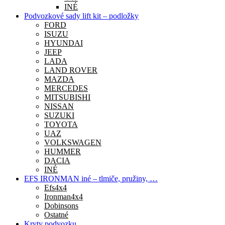
INÉ
Podvozkové sady lift kit – podložky
FORD
ISUZU
HYUNDAI
JEEP
LADA
LAND ROVER
MAZDA
MERCEDES
MITSUBISHI
NISSAN
SUZUKI
TOYOTA
UAZ
VOLKSWAGEN
HUMMER
DACIA
INÉ
EFS IRONMAN iné – tlmiče, pružiny, …
Efs4x4
Ironman4x4
Dobinsons
Ostatné
Kryty podvozku