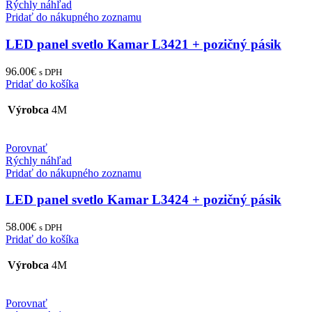
Rýchly náhľad
Pridať do nákupného zoznamu
LED panel svetlo Kamar L3421 + pozičný pásik
96.00
€
s DPH
Pridať do košíka
Výrobca
4M
Porovnať
Rýchly náhľad
Pridať do nákupného zoznamu
LED panel svetlo Kamar L3424 + pozičný pásik
58.00
€
s DPH
Pridať do košíka
Výrobca
4M
Porovnať