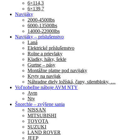
6×114,3
6×139,7
Navijáky
2000-4500lbs
6000-13500lbs
14000-22000lbs
Navijáky – príslušenstvo
Laná
Elektrické príslušenstvo
Rolne a prievlaky
Kladky, háky, šekle
Gurtne – pásy
Montážne platne pod navijaky
Kryty na navijak
Náhradne diely ložíská, čapy, silentbloky, …
Voľnobežne náboje AVM NTY
Avm
Nty
Šnorchle – zvýšene sania
NISSAN
MITSUBISHI
TOYOTA
SUZUKI
LAND ROVER
JEEP