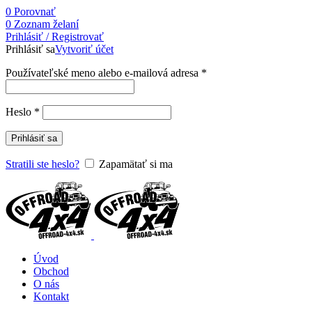
0
Porovnať
0
Zoznam želaní
Prihlásiť / Registrovať
Prihlásiť sa
Vytvoriť účet
Používateľské meno alebo e-mailová adresa
*
Heslo
*
Prihlásiť sa
Stratili ste heslo?
Zapamätať si ma
Úvod
Obchod
O nás
Kontakt