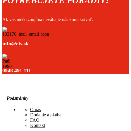
POTREBUJETE PORADIŤ?
Ak vás niečo zaujíma neváhajte nás kontakotvať.
info@efs.sk
0948 491 111
Podstránky
O nás
Dodanie a platba
FAQ
Kontakt