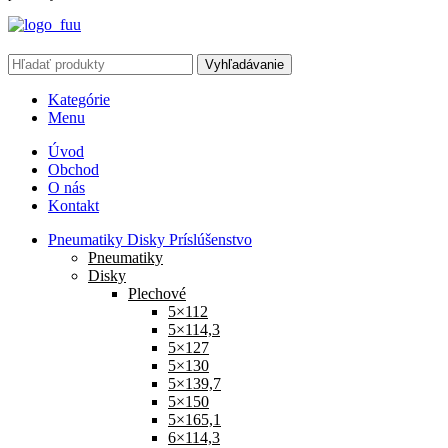
Vyhľadávanie
Kategórie
Menu
Úvod
Obchod
O nás
Kontakt
Pneumatiky Disky Príslúšenstvo
Pneumatiky
Disky
Plechové
5×112
5×114,3
5×127
5×130
5×139,7
5×150
5×165,1
6×114,3