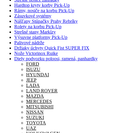
Hardtop kryty korby Pick-Up
Rámy, nosiče na korbu Pick-Up
Zásuvkové systémy
Nášľapy Stúpačky Prahy Rebríky
Rolety na korbu Pick-Up
Strešné stany Markízy
Výsuvne platformy Pick-Up
Palivové nádrže
Držiaky úchyty Quick Fist SUPER FIX
Nože Victorinox Ruike
Diely podvozku poloosi, ramená, panhardky
FORD
ISUZU
HYUNDAI
JEEP
LADA
LAND ROVER
MAZDA
MERCEDES
MITSUBISHI
NISSAN
SUZUKI
TOYOTA
UAZ