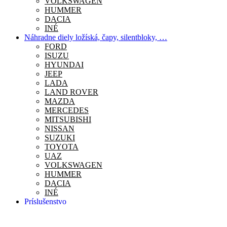
VOLKSWAGEN
HUMMER
DACIA
INÉ
Náhradne diely ložíská, čapy, silentbloky, …
FORD
ISUZU
HYUNDAI
JEEP
LADA
LAND ROVER
MAZDA
MERCEDES
MITSUBISHI
NISSAN
SUZUKI
TOYOTA
UAZ
VOLKSWAGEN
HUMMER
DACIA
INÉ
Príslušenstvo
Nákupný košík