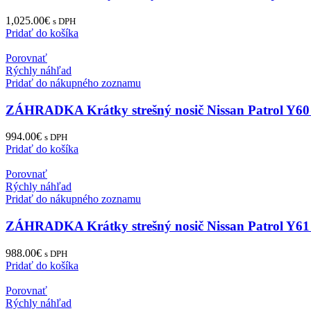
1,025.00
€
s DPH
Pridať do košíka
Porovnať
Rýchly náhľad
Pridať do nákupného zoznamu
ZÁHRADKA Krátky strešný nosič Nissan Patrol Y60
994.00
€
s DPH
Pridať do košíka
Porovnať
Rýchly náhľad
Pridať do nákupného zoznamu
ZÁHRADKA Krátky strešný nosič Nissan Patrol Y61
988.00
€
s DPH
Pridať do košíka
Porovnať
Rýchly náhľad