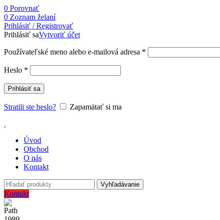
0
Porovnať
0
Zoznam želaní
Prihlásiť / Registrovať
Prihlásiť sa
Vytvoriť účet
Používateľské meno alebo e-mailová adresa
*
Heslo
*
Prihlásiť sa
Stratili ste heslo?
Zapamätať si ma
Úvod
Obchod
O nás
Kontakt
Vyhľadávanie
Kontakt