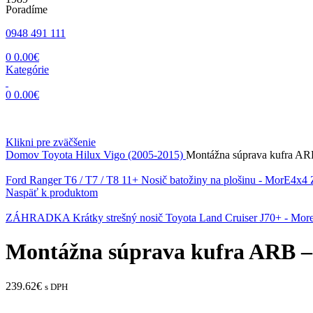
Poradíme
0948 491 111
0
0.00
€
Kategórie
0
0.00
€
Klikni pre zväčšenie
Domov
Toyota
Hilux Vigo (2005-2015)
Montážna súprava kufra 
Ford Ranger T6 / T7 / T8 11+ Nosič batožiny na plošinu - Mor
Naspäť k produktom
ZÁHRADKA Krátky strešný nosič Toyota Land Cruiser J70+ - Mo
Montážna súprava kufra ARB 
239.62
€
s DPH