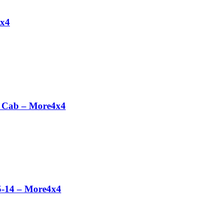
4x4
 Cab – More4x4
5-14 – More4x4