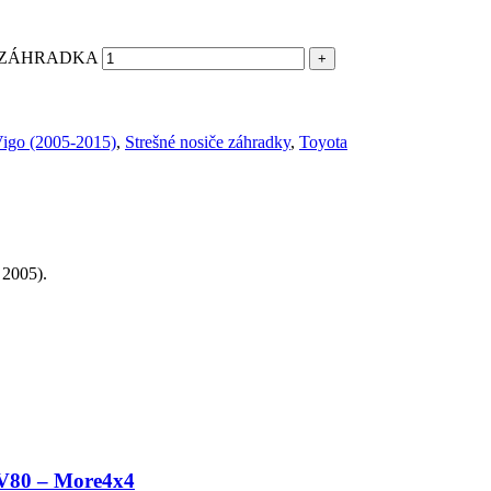
cab ZÁHRADKA
Vigo (2005-2015)
,
Strešné nosiče záhradky
,
Toyota
 2005).
 V80 – More4x4