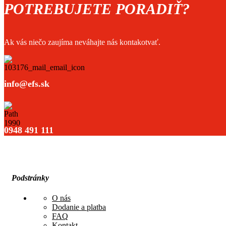
POTREBUJETE PORADIŤ?
Ak vás niečo zaujíma neváhajte nás kontakotvať.
info@efs.sk
0948 491 111
Podstránky
O nás
Dodanie a platba
FAQ
Kontakt