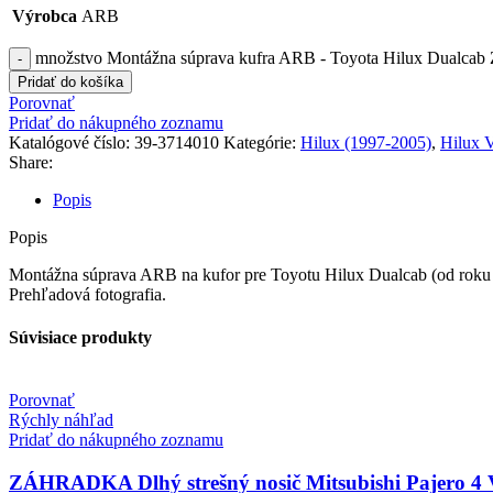
Výrobca
ARB
množstvo Montážna súprava kufra ARB - Toyota Hilux Dual
Pridať do košíka
Porovnať
Pridať do nákupného zoznamu
Katalógové číslo:
39-3714010
Kategórie:
Hilux (1997-2005)
,
Hilux 
Share:
Popis
Popis
Montážna súprava ARB na kufor pre Toyotu Hilux Dualcab (od roku
Prehľadová fotografia.
Súvisiace produkty
Porovnať
Rýchly náhľad
Pridať do nákupného zoznamu
ZÁHRADKA Dlhý strešný nosič Mitsubishi Pajero 4