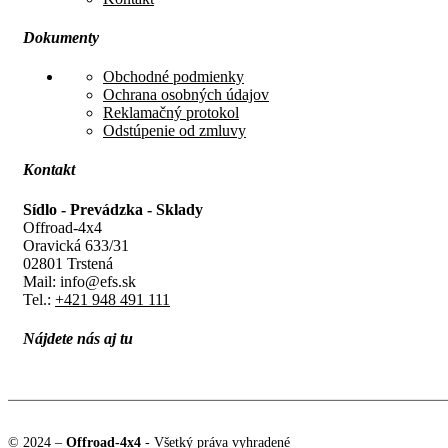
Dokumenty
Obchodné podmienky
Ochrana osobných údajov
Reklamačný protokol
Odstúpenie od zmluvy
Kontakt
Sídlo - Prevádzka - Sklady
Offroad-4x4
Oravická 633/31
02801 Trstená
Mail: info@efs.sk
Tel.:
+421 948 491 111
Nájdete nás aj tu
© 2024 –
Offroad-4x4
- Všetký práva vyhradené