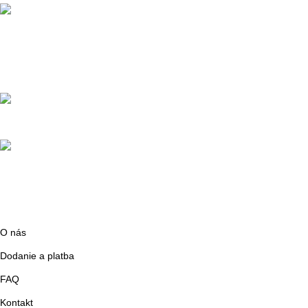
POTREBUJETE PORADIŤ?
Ak vás niečo zaujíma neváhajte nás kontakotvať.
0948 491 111
Podstránky
O nás
Dodanie a platba
FAQ
Kontakt