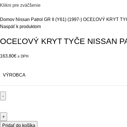
Klikni pre zväčšenie
Domov
Nissan
Patrol GR II (Y61) (1997-)
OCEĽOVÝ KRYT TYČ
Naspäť k produktom
OCEĽOVÝ KRYT TYČE NISSAN P
163.80
€
s DPH
VÝROBCA
množstvo
OCEĽOVÝ
KRYT
TYČE
Pridať do košíka