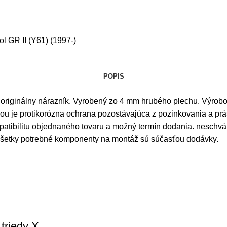
ol GR II (Y61) (1997-)
POPIS
iginálny nárazník. Vyrobený zo 4 mm hrubého plechu. Výrobok 
zou je protikorózna ochrana pozostávajúca z pozinkovania a pr
mpatibilitu objednaného tovaru a možný termín dodania. nesch
. Všetky potrebné komponenty na montáž sú súčasťou dodávky.
triedy X