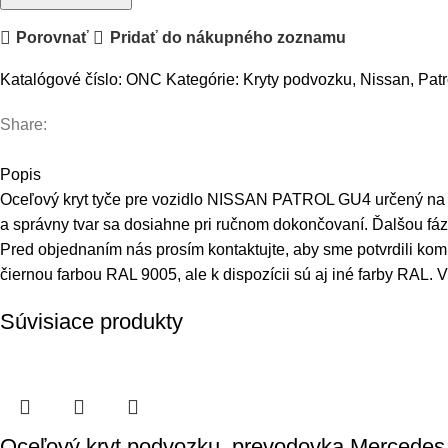
NISSAN
Porovnať
Pridať do nákupného zoznamu
PATROL
Y61
Katalógové číslo:
ONC
Kategórie:
Kryty podvozku
,
Nissan
,
Patr
PRE
ORIGINÁLNY
Share:
NÁRAZNÍK
Popis
Oceľový kryt tyče pre vozidlo NISSAN PATROL GU4 určený na or
a správny tvar sa dosiahne pri ručnom dokončovaní. Ďalšou fá
Pred objednaním nás prosím kontaktujte, aby sme potvrdili ko
čiernou farbou RAL 9005, ale k dispozícii sú aj iné farby RAL
Súvisiace produkty
Oceľový kryt podvozku, prevodovka Mercedes 