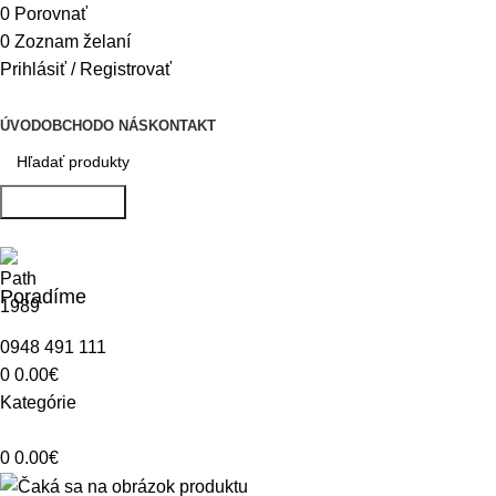
0
Porovnať
0
Zoznam želaní
Prihlásiť / Registrovať
ÚVOD
OBCHOD
O NÁS
KONTAKT
Vyhľadávanie
Poradíme
0948 491 111
0
0.00
€
Kategórie
0
0.00
€