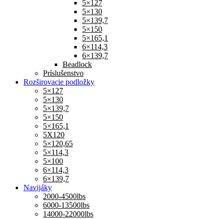
5×127
5×130
5×139,7
5×150
5×165,1
6×114,3
6×139,7
Beadlock
Príslušenstvo
Rozširovacie podložky
5×127
5×130
5×139,7
5×150
5×165,1
5X120
5×120,65
5×114,3
5×100
6×114,3
6×139,7
Navijáky
2000-4500lbs
6000-13500lbs
14000-22000lbs