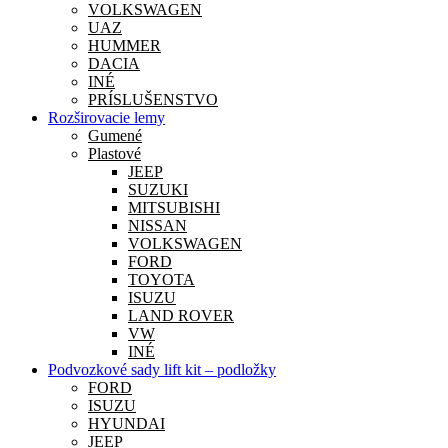
VOLKSWAGEN
UAZ
HUMMER
DACIA
INÉ
PRÍSLUŠENSTVO
Rozširovacie lemy
Gumené
Plastové
JEEP
SUZUKI
MITSUBISHI
NISSAN
VOLKSWAGEN
FORD
TOYOTA
ISUZU
LAND ROVER
VW
INÉ
Podvozkové sady lift kit – podložky
FORD
ISUZU
HYUNDAI
JEEP