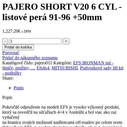
PAJERO SHORT V20 6 CYL -
listové perá 91-96 +50mm
1,227.20
€
s DPH
množstvo
Podvozková
Pridať do košíka
sada
Porovnať
MITSUBSHI
Pridať do nákupného zoznamu
PAJERO
Katalógové číslo:
pajero011
Kategórie:
EFS IRONMAN iné -
SHORT
tlmiče, pružiny, ...
,
Efs4x4
,
MITSUBISHI
,
Podvozkové sady lift kit
V20
- podložky
6
Share:
CYL
-
Popis
listové
perá
Popis
91-
96
Pokročilé odpruženie na modeli EFS je vysoko výkonný produkt,
+50mm
ktorý sa osvedčil na súťažiach 4×4 v Austrálii a bol viac ako raz
vytlačený
na hranicu svojich možností nadšencami off-roadov po celom svete.