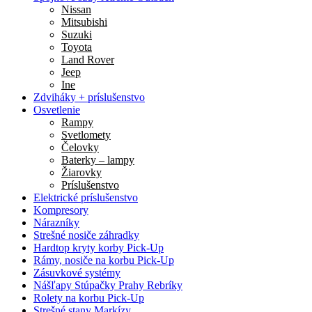
Nissan
Mitsubishi
Suzuki
Toyota
Land Rover
Jeep
Ine
Zdviháky + príslušenstvo
Osvetlenie
Rampy
Svetlomety
Čelovky
Baterky – lampy
Žiarovky
Príslušenstvo
Elektrické príslušenstvo
Kompresory
Nárazníky
Strešné nosiče záhradky
Hardtop kryty korby Pick-Up
Rámy, nosiče na korbu Pick-Up
Zásuvkové systémy
Nášľapy Stúpačky Prahy Rebríky
Rolety na korbu Pick-Up
Strešné stany Markízy