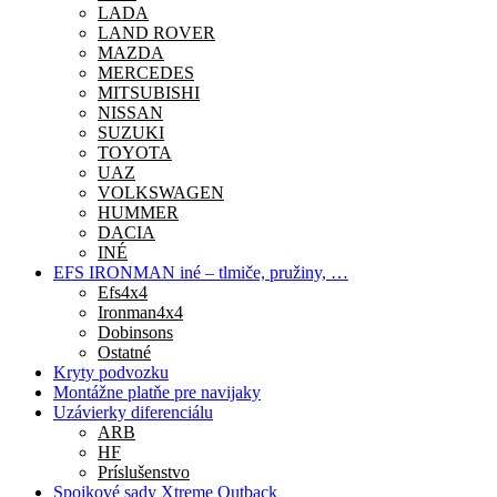
LADA
LAND ROVER
MAZDA
MERCEDES
MITSUBISHI
NISSAN
SUZUKI
TOYOTA
UAZ
VOLKSWAGEN
HUMMER
DACIA
INÉ
EFS IRONMAN iné – tlmiče, pružiny, …
Efs4x4
Ironman4x4
Dobinsons
Ostatné
Kryty podvozku
Montážne platňe pre navijaky
Uzávierky diferenciálu
ARB
HF
Príslušenstvo
Spojkové sady Xtreme Outback