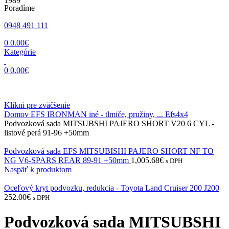
Poradíme
0948 491 111
0
0.00
€
Kategórie
0
0.00
€
Klikni pre zväčšenie
Domov
EFS IRONMAN iné - tlmiče, pružiny, ...
Efs4x4
Podvozková sada MITSUBSHI PAJERO SHORT V20 6 CYL -
listové perá 91-96 +50mm
Podvozková sada EFS MITSUBISHI PAJERO SHORT NF TO
NG V6-SPARS REAR 89-91 +50mm
1,005.68
€
s DPH
Naspäť k produktom
Oceľový kryt podvozku, redukcia - Toyota Land Cruiser 200 J200
252.00
€
s DPH
Podvozková sada MITSUBSHI