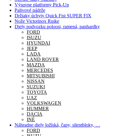
Výsuvne platformy Pick-Up
Palivové nádrže
Držiaky úchyty Quick Fist SUPER FIX
Nože Victorinox Ruike
Diely podvozku poloosi, ramená, panhardky
FORD
ISUZU
HYUNDAI
JEEP
LADA
LAND ROVER
MAZDA
MERCEDES
MITSUBISHI
NISSAN
SUZUKI
TOYOTA
UAZ
VOLKSWAGEN
HUMMER
DACIA
INÉ
Náhradne diely ložíská, čapy, silentbloky, …
FORD
ISUZU