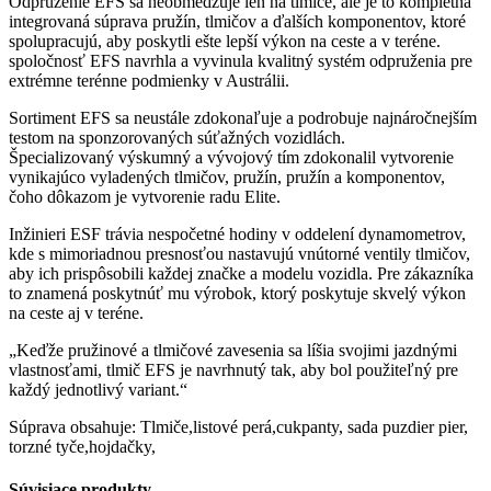
Odpruženie EFS sa neobmedzuje len na tlmiče, ale je to kompletná
integrovaná súprava pružín, tlmičov a ďalších komponentov, ktoré
spolupracujú, aby poskytli ešte lepší výkon na ceste a v teréne.
spoločnosť EFS navrhla a vyvinula kvalitný systém odpruženia pre
extrémne terénne podmienky v Austrálii.
Sortiment EFS sa neustále zdokonaľuje a podrobuje najnáročnejším
testom na sponzorovaných súťažných vozidlách.
Špecializovaný výskumný a vývojový tím zdokonalil vytvorenie
vynikajúco vyladených tlmičov, pružín, pružín a komponentov,
čoho dôkazom je vytvorenie radu Elite.
Inžinieri ESF trávia nespočetné hodiny v oddelení dynamometrov,
kde s mimoriadnou presnosťou nastavujú vnútorné ventily tlmičov,
aby ich prispôsobili každej značke a modelu vozidla. Pre zákazníka
to znamená poskytnúť mu výrobok, ktorý poskytuje skvelý výkon
na ceste aj v teréne.
„Keďže pružinové a tlmičové zavesenia sa líšia svojimi jazdnými
vlastnosťami, tlmič EFS je navrhnutý tak, aby bol použiteľný pre
každý jednotlivý variant.“
Súprava obsahuje: Tlmiče,listové perá,cukpanty, sada puzdier pier,
torzné tyče,hojdačky,
Súvisiace produkty