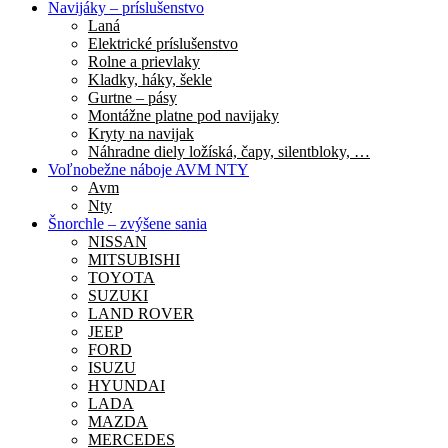
Navijáky – príslušenstvo
Laná
Elektrické príslušenstvo
Rolne a prievlaky
Kladky, háky, šekle
Gurtne – pásy
Montážne platne pod navijaky
Kryty na navijak
Náhradne diely ložíská, čapy, silentbloky, …
Voľnobežne náboje AVM NTY
Avm
Nty
Šnorchle – zvýšene sania
NISSAN
MITSUBISHI
TOYOTA
SUZUKI
LAND ROVER
JEEP
FORD
ISUZU
HYUNDAI
LADA
MAZDA
MERCEDES