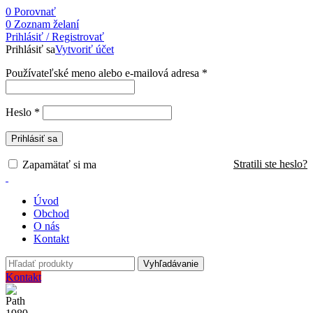
0
Porovnať
0
Zoznam želaní
Prihlásiť / Registrovať
Prihlásiť sa
Vytvoriť účet
Používateľské meno alebo e-mailová adresa
*
Heslo
*
Prihlásiť sa
Stratili ste heslo?
Zapamätať si ma
Úvod
Obchod
O nás
Kontakt
Vyhľadávanie
Kontakt