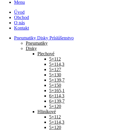
Menu
Úvod
Obchod
O nás
Kontakt
Pneumatiky Disky Príslúšenstvo
Pneumatiky
Disky
Plechové
5×112
5×114,3
5×127
5×130
5×139,7
5×150
5×165,1
6×114,3
6×139,7
5×120
Hliníkové
5×112
5×114,3
5×120