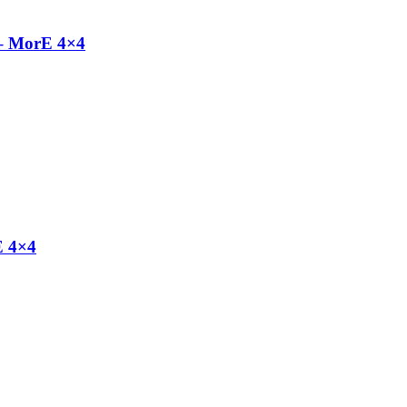
 – MorE 4×4
E 4×4