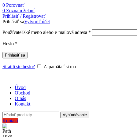
0
Porovnať
0
Zoznam želaní
Prihlásiť / Registrovať
Prihlásiť sa
Vytvoriť účet
Používateľské meno alebo e-mailová adresa
*
Heslo
*
Prihlásiť sa
Stratili ste heslo?
Zapamätať si ma
Úvod
Obchod
O nás
Kontakt
Vyhľadávanie
Kontakt