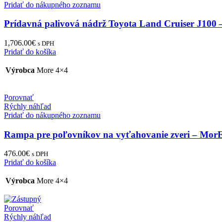
Pridať do nákupného zoznamu
Prídavná palivová nádrž Toyota Land Cruiser J100
1,706.00
€
s DPH
Pridať do košíka
Výrobca
More 4×4
Porovnať
Rýchly náhľad
Pridať do nákupného zoznamu
Rampa pre poľovníkov na vyťahovanie zveri – Mor
476.00
€
s DPH
Pridať do košíka
Výrobca
More 4×4
Porovnať
Rýchly náhľad