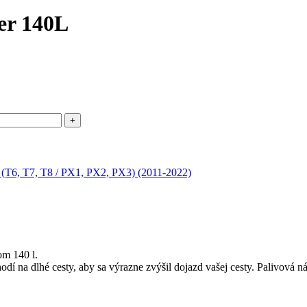
er 140L
 (T6, T7, T8 / PX1, PX2, PX3) (2011-2022)
om 140 l.
odí na dlhé cesty, aby sa výrazne zvýšil dojazd vašej cesty. Palivová 