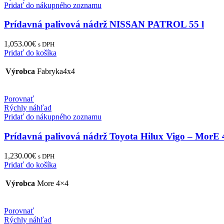
Pridať do nákupného zoznamu
Prídavná palivová nádrž NISSAN PATROL 55 l
1,053.00
€
s DPH
Pridať do košíka
Výrobca
Fabryka4x4
Porovnať
Rýchly náhľad
Pridať do nákupného zoznamu
Prídavná palivová nádrž Toyota Hilux Vigo – MorE
1,230.00
€
s DPH
Pridať do košíka
Výrobca
More 4×4
Porovnať
Rýchly náhľad