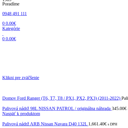
Poradíme
0948 491 111
0
0.00
€
Kategórie
0
0.00
€
Klikni pre zväčšenie
Domov
Ford
Ranger (T6, T7, T8 / PX1, PX2, PX3) (2011-2022)
Pal
Palivová nádrž 98L NISSAN PATROL / originálna náhrada
345.00
€
Naspäť k produktom
Palivová nádrž ARB Nissan Navara D40 132L
1,661.40
€
s DPH