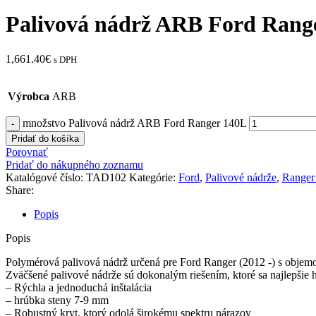
Palivová nádrž ARB Ford Rang
1,661.40
€
s DPH
Výrobca
ARB
množstvo Palivová nádrž ARB Ford Ranger 140L
Pridať do košíka
Porovnať
Pridať do nákupného zoznamu
Katalógové číslo:
TAD102
Kategórie:
Ford
,
Palivové nádrže
,
Ranger
Share:
Popis
Popis
Polymérová palivová nádrž určená pre Ford Ranger (2012 -) s objem
Zväčšené palivové nádrže sú dokonalým riešením, ktoré sa najlepšie h
– Rýchla a jednoduchá inštalácia
– hrúbka steny 7-9 mm
– Robustný kryt, ktorý odolá širokému spektru nárazov