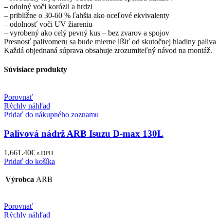
– odolný voči korózii a hrdzi
– približne o 30-60 % ľahšia ako oceľové ekvivalenty
– odolnosť voči UV žiareniu
– vyrobený ako celý pevný kus – bez zvarov a spojov
Presnosť palivomeru sa bude mierne líšiť od skutočnej hladiny paliva 
Každá objednaná súprava obsahuje zrozumiteľný návod na montáž.
Súvisiace produkty
Porovnať
Rýchly náhľad
Pridať do nákupného zoznamu
Palivová nádrž ARB Isuzu D-max 130L
1,661.40
€
s DPH
Pridať do košíka
Výrobca
ARB
Porovnať
Rýchly náhľad