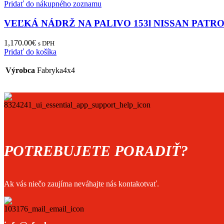
Pridať do nákupného zoznamu
VEĽKÁ NÁDRŽ NA PALIVO 153l NISSAN PATRO
1,170.00
€
s DPH
Pridať do košíka
Výrobca
Fabryka4x4
POTREBUJETE PORADIŤ?
Ak vás niečo zaujíma neváhajte nás kontakotvať.