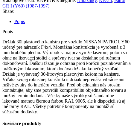
Katalógové číslo:
KNEINB
Kategórie:
Nárazníky
,
Nissan
,
Patrol
GR I (Y60) (1987-1997)
Share:
Popis
Popis
Držiak 30l plastového kanistra pre vozidlo NISSAN PATROL Y60
určený pre nárazník F4x4. Montážna konštrukcia je vyrobená z 3
mm hrubého plechu. Výrobok sa najprv vyreže laserom, potom sa
ohne na lisovacej stolici a správny tvar sa dosiahne pri ručnom
dokončovaní. Ďalšou fázou je ochrana proti korózii pozinkovaním a
práškovým lakovaním, ktoré dodáva držiaku konečný vzhľad.
Držiak je vybavený 30-litrovým plastovým košom na kanistre.
Vďaka svojej robustnej konštrukcii držiak neprenáša vibrácie ani
rušivé zvuky do interiéru vozidla. Pred objednaním nás prosím
kontaktujte, aby sme potvrdili kompatibilitu objednaného tovaru a
možný termín dodania. Všetky naše výrobky sú štandardne
lakované matnou čiernou farbou RAL 9005, ale k dispozícii sú aj
iné farby RAL. Všetky potrebné komponenty na montáž sú
súčasťou dodávky.
Súvisiace produkty