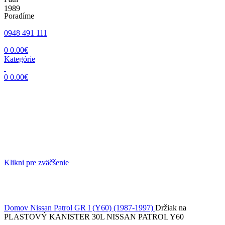
Poradíme
0948 491 111
0
0.00
€
Kategórie
0
0.00
€
Klikni pre zväčšenie
Domov
Nissan
Patrol GR I (Y60) (1987-1997)
Držiak na
PLASTOVÝ KANISTER 30L NISSAN PATROL Y60