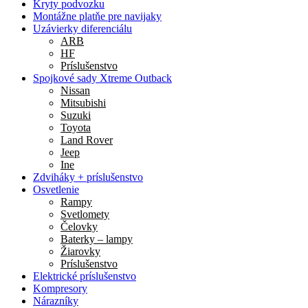
Kryty podvozku
Montážne platňe pre navijaky
Uzávierky diferenciálu
ARB
HF
Príslušenstvo
Spojkové sady Xtreme Outback
Nissan
Mitsubishi
Suzuki
Toyota
Land Rover
Jeep
Ine
Zdviháky + príslušenstvo
Osvetlenie
Rampy
Svetlomety
Čelovky
Baterky – lampy
Žiarovky
Príslušenstvo
Elektrické príslušenstvo
Kompresory
Nárazníky