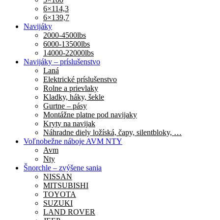
6×114,3
6×139,7
Navijáky
2000-4500lbs
6000-13500lbs
14000-22000lbs
Navijáky – príslušenstvo
Laná
Elektrické príslušenstvo
Rolne a prievlaky
Kladky, háky, šekle
Gurtne – pásy
Montážne platne pod navijaky
Kryty na navijak
Náhradne diely ložíská, čapy, silentbloky, …
Voľnobežne náboje AVM NTY
Avm
Nty
Šnorchle – zvýšene sania
NISSAN
MITSUBISHI
TOYOTA
SUZUKI
LAND ROVER