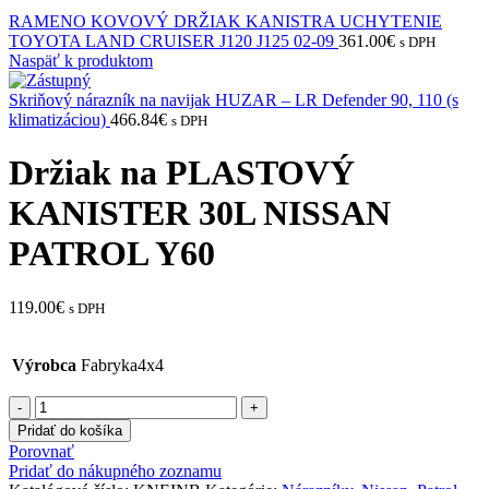
RAMENO KOVOVÝ DRŽIAK KANISTRA UCHYTENIE
TOYOTA LAND CRUISER J120 J125 02-09
361.00
€
s DPH
Naspäť k produktom
Skriňový nárazník na navijak HUZAR – LR Defender 90, 110 (s
klimatizáciou)
466.84
€
s DPH
Držiak na PLASTOVÝ
KANISTER 30L NISSAN
PATROL Y60
119.00
€
s DPH
Výrobca
Fabryka4x4
Pridať do košíka
Porovnať
Pridať do nákupného zoznamu