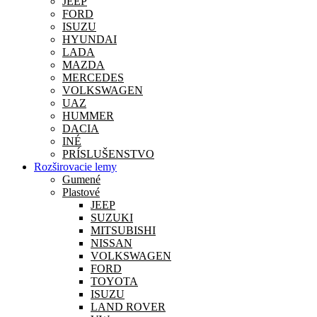
JEEP
FORD
ISUZU
HYUNDAI
LADA
MAZDA
MERCEDES
VOLKSWAGEN
UAZ
HUMMER
DACIA
INÉ
PRÍSLUŠENSTVO
Rozširovacie lemy
Gumené
Plastové
JEEP
SUZUKI
MITSUBISHI
NISSAN
VOLKSWAGEN
FORD
TOYOTA
ISUZU
LAND ROVER