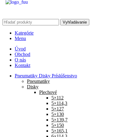
Vyhľadávanie
Kategórie
Menu
Úvod
Obchod
O nás
Kontakt
Pneumatiky Disky Príslúšenstvo
Pneumatiky
Disky
Plechové
5×112
5×114,3
5×127
5×130
5×139,7
5×150
5×165,1
6×114,3