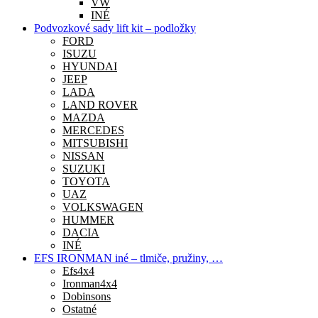
VW
INÉ
Podvozkové sady lift kit – podložky
FORD
ISUZU
HYUNDAI
JEEP
LADA
LAND ROVER
MAZDA
MERCEDES
MITSUBISHI
NISSAN
SUZUKI
TOYOTA
UAZ
VOLKSWAGEN
HUMMER
DACIA
INÉ
EFS IRONMAN iné – tlmiče, pružiny, …
Efs4x4
Ironman4x4
Dobinsons
Ostatné