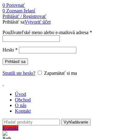
0
Porovnať
0
Zoznam želaní
Prihlásiť / Registrovať
Prihlásiť sa
Vytvoriť účet
Používateľské meno alebo e-mailová adresa
*
Heslo
*
Prihlásiť sa
Stratili ste heslo?
Zapamätať si ma
Úvod
Obchod
O nás
Kontakt
Vyhľadávanie
Kontakt