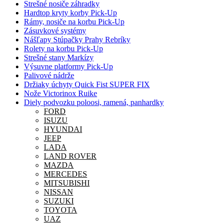
Strešné nosiče záhradky
Hardtop kryty korby Pick-Up
Rámy, nosiče na korbu Pick-Up
Zásuvkové systémy
Nášľapy Stúpačky Prahy Rebríky
Rolety na korbu Pick-Up
Strešné stany Markízy
Výsuvne platformy Pick-Up
Palivové nádrže
Držiaky úchyty Quick Fist SUPER FIX
Nože Victorinox Ruike
Diely podvozku poloosi, ramená, panhardky
FORD
ISUZU
HYUNDAI
JEEP
LADA
LAND ROVER
MAZDA
MERCEDES
MITSUBISHI
NISSAN
SUZUKI
TOYOTA
UAZ