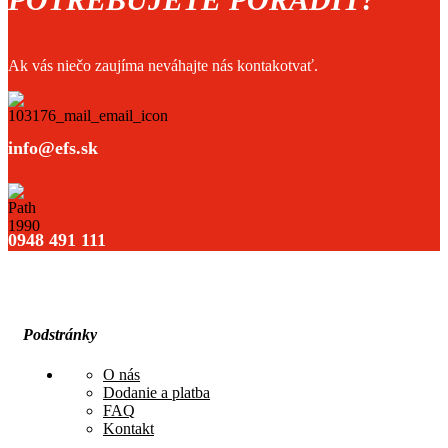
Ak vás niečo zaujíma neváhajte nás kontakotvať.
info@efs.sk
0948 491 111
Podstránky
O nás
Dodanie a platba
FAQ
Kontakt