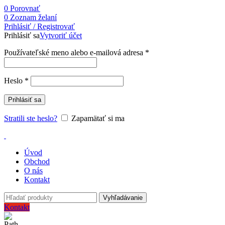
0
Porovnať
0
Zoznam želaní
Prihlásiť / Registrovať
Prihlásiť sa
Vytvoriť účet
Používateľské meno alebo e-mailová adresa
*
Heslo
*
Prihlásiť sa
Stratili ste heslo?
Zapamätať si ma
Úvod
Obchod
O nás
Kontakt
Vyhľadávanie
Kontakt