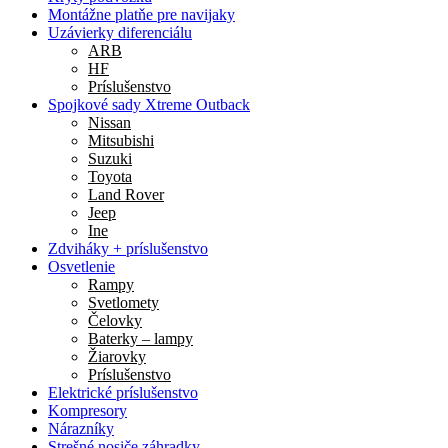
Montážne platňe pre navijaky
Uzávierky diferenciálu
ARB
HF
Príslušenstvo
Spojkové sady Xtreme Outback
Nissan
Mitsubishi
Suzuki
Toyota
Land Rover
Jeep
Ine
Zdviháky + príslušenstvo
Osvetlenie
Rampy
Svetlomety
Čelovky
Baterky – lampy
Žiarovky
Príslušenstvo
Elektrické príslušenstvo
Kompresory
Nárazníky
Strešné nosiče záhradky