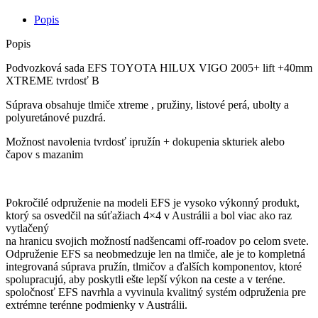
Popis
Popis
Podvozková sada EFS TOYOTA HILUX VIGO 2005+ lift +40mm
XTREME tvrdosť B
Súprava obsahuje tlmiče xtreme , pružiny, listové perá, ubolty a
polyuretánové puzdrá.
Možnost navolenia tvrdosť ipružín + dokupenia skturiek alebo
čapov s mazanim
Pokročilé odpruženie na modeli EFS je vysoko výkonný produkt,
ktorý sa osvedčil na súťažiach 4×4 v Austrálii a bol viac ako raz
vytlačený
na hranicu svojich možností nadšencami off-roadov po celom svete.
Odpruženie EFS sa neobmedzuje len na tlmiče, ale je to kompletná
integrovaná súprava pružín, tlmičov a ďalších komponentov, ktoré
spolupracujú, aby poskytli ešte lepší výkon na ceste a v teréne.
spoločnosť EFS navrhla a vyvinula kvalitný systém odpruženia pre
extrémne terénne podmienky v Austrálii.