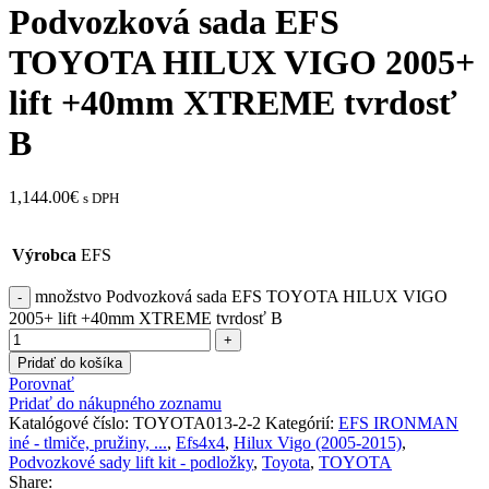
Podvozková sada EFS
TOYOTA HILUX VIGO 2005+
lift +40mm XTREME tvrdosť
B
1,144.00
€
s DPH
Výrobca
EFS
množstvo Podvozková sada EFS TOYOTA HILUX VIGO
2005+ lift +40mm XTREME tvrdosť B
Pridať do košíka
Porovnať
Pridať do nákupného zoznamu
Katalógové číslo:
TOYOTA013-2-2
Kategórií:
EFS IRONMAN
iné - tlmiče, pružiny, ...
,
Efs4x4
,
Hilux Vigo (2005-2015)
,
Podvozkové sady lift kit - podložky
,
Toyota
,
TOYOTA
Share: