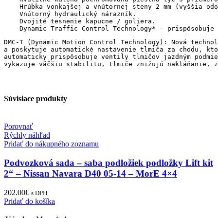
    Hrúbka vonkajšej a vnútornej steny 2 mm (vyššia odo
    Vnútorný hydraulický nárazník.

    Dvojité tesnenie kapucne / goliera.

DMC-T (Dynamic Motion Control Technology): Nová technol
a poskytuje automatické nastavenie tlmiča za chodu, kto
automaticky prispôsobuje ventily tlmičov jazdným podmie
vykazuje väčšiu stabilitu, tlmiče znižujú nakláňanie, z
Súvisiace produkty
Porovnať
Rýchly náhľad
Pridať do nákupného zoznamu
Podvozková sada – saba podložiek podložky Lift kit
2“ – Nissan Navara D40 05-14 – MorE 4×4
202.00
€
s DPH
Pridať do košíka