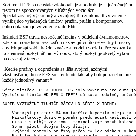
Sortiment EFS sa neustále zdokonaľuje a podrobuje najnáročnejším
testom na sponzorovaných súťažných vozidlách.
Špecializovaný výskumný a vývojový tím zdokonalil vytvorenie
vynikajúco vyladených tlmičov, pružín, pružín a komponentov,
čoho dôkazom je vytvorenie radu Elite.
Inžinieri ESF trávia nespočetné hodiny v oddelení dynamometrov,
kde s mimoriadnou presnosťou nastavujú vnútorné ventily tlmičov,
aby ich prispôsobili každej značke a modelu vozidla. Pre zákazníka
to znamená poskytnúť mu výrobok, ktorý poskytuje skvelý výkon
na ceste aj v teréne.
„Keďže pružiny a odpruženia sa líšia svojimi jazdnými
vlastnosťami, tlmiče EFS sú navrhnuté tak, aby boli použiteľné pre
každý jednotlivý variant.“
Séria tlmičov EFS X-TREME EFS bola vyvinutá pre autá ja
Vystužené tlmiče HD EFS X-TREME sú super odolné, určené
SUPER VYZTUŽENÉ TLUMIČE RÁZOV HD SÉRIE X-TREME:

    Vonkajší priemer: 64 mm (väčšia kapacita oleja na u
    Nízkotlakový dusík – pomáha predchádzať kavitácii o
    Dizajn s dlhým zdvihom - maximalizuje pohyb kolesa.

    35 mm piest, dvojrúrkový dizajn.

    Zvýšená kontrola pružiny počas cyklov odskoku a kom
    Kvalitne kalená pochrómovaná piestna tyč s priemero