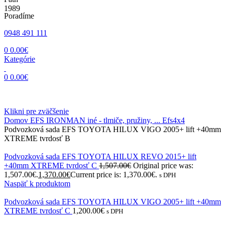
Poradíme
0948 491 111
0
0.00
€
Kategórie
0
0.00
€
Klikni pre zväčšenie
Domov
EFS IRONMAN iné - tlmiče, pružiny, ...
Efs4x4
Podvozková sada EFS TOYOTA HILUX VIGO 2005+ lift +40mm
XTREME tvrdosť B
Podvozková sada EFS TOYOTA HILUX REVO 2015+ lift
+40mm XTREME tvrdosť C
1,507.00
€
Original price was:
1,507.00€.
1,370.00
€
Current price is: 1,370.00€.
s DPH
Naspäť k produktom
Podvozková sada EFS TOYOTA HILUX VIGO 2005+ lift +40mm
XTREME tvrdosť C
1,200.00
€
s DPH