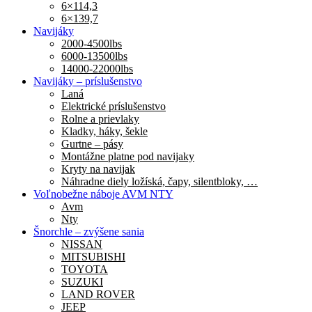
6×114,3
6×139,7
Navijáky
2000-4500lbs
6000-13500lbs
14000-22000lbs
Navijáky – príslušenstvo
Laná
Elektrické príslušenstvo
Rolne a prievlaky
Kladky, háky, šekle
Gurtne – pásy
Montážne platne pod navijaky
Kryty na navijak
Náhradne diely ložíská, čapy, silentbloky, …
Voľnobežne náboje AVM NTY
Avm
Nty
Šnorchle – zvýšene sania
NISSAN
MITSUBISHI
TOYOTA
SUZUKI
LAND ROVER
JEEP