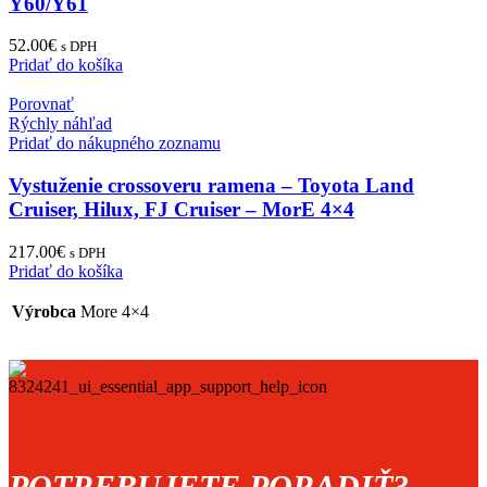
Y60/Y61
52.00
€
s DPH
Pridať do košíka
Porovnať
Rýchly náhľad
Pridať do nákupného zoznamu
Vystuženie crossoveru ramena – Toyota Land
Cruiser, Hilux, FJ Cruiser – MorE 4×4
217.00
€
s DPH
Pridať do košíka
Výrobca
More 4×4
POTREBUJETE PORADIŤ?