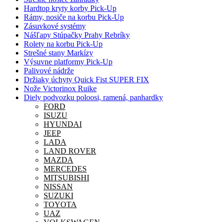
Hardtop kryty korby Pick-Up
Rámy, nosiče na korbu Pick-Up
Zásuvkové systémy
Nášľapy Stúpačky Prahy Rebríky
Rolety na korbu Pick-Up
Strešné stany Markízy
Výsuvne platformy Pick-Up
Palivové nádrže
Držiaky úchyty Quick Fist SUPER FIX
Nože Victorinox Ruike
Diely podvozku poloosi, ramená, panhardky
FORD
ISUZU
HYUNDAI
JEEP
LADA
LAND ROVER
MAZDA
MERCEDES
MITSUBISHI
NISSAN
SUZUKI
TOYOTA
UAZ