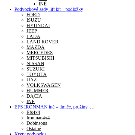
INÉ
Podvozkové sady lift kit – podložky
FORD
ISUZU
HYUNDAI
JEEP
LADA
LAND ROVER
MAZDA
MERCEDES
MITSUBISHI
NISSAN
SUZUKI
TOYOTA
UAZ
VOLKSWAGEN
HUMMER
DACIA
INÉ
EFS IRONMAN iné – tlmiče, pružiny, …
Efs4x4
Ironman4x4
Dobinsons
Ostatné
Kryty podvozku