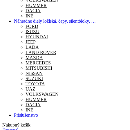
VOLKSWAGEN
HUMMER
DACIA
INÉ
Náhradne diely ložíská, čapy, silentbloky, …
FORD
ISUZU
HYUNDAI
JEEP
LADA
LAND ROVER
MAZDA
MERCEDES
MITSUBISHI
NISSAN
SUZUKI
TOYOTA
UAZ
VOLKSWAGEN
HUMMER
DACIA
INÉ
Príslušenstvo
Nákupný košík