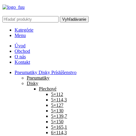
Vyhľadávanie
Kategórie
Menu
Úvod
Obchod
O nás
Kontakt
Pneumatiky Disky Príslúšenstvo
Pneumatiky
Disky
Plechové
5×112
5×114,3
5×127
5×130
5×139,7
5×150
5×165,1
6×114,3