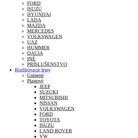
FORD
ISUZU
HYUNDAI
LADA
MAZDA
MERCEDES
VOLKSWAGEN
UAZ
HUMMER
DACIA
INÉ
PRÍSLUŠENSTVO
Rozširovacie lemy
Gumené
Plastové
JEEP
SUZUKI
MITSUBISHI
NISSAN
VOLKSWAGEN
FORD
TOYOTA
ISUZU
LAND ROVER
VW