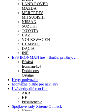
LAND ROVER
MAZDA
MERCEDES
MITSUBISHI
NISSAN
SUZUKI
TOYOTA
UAZ
VOLKSWAGEN
HUMMER
DACIA
INÉ
EFS IRONMAN iné – tlmiče, pružiny, …
Efs4x4
Ironman4x4
Dobinsons
Ostatné
Kryty podvozku
Montážne platňe pre navijaky
Uzávierky diferenciálu
ARB
HF
Príslušenstvo
Spojkové sady Xtreme Outback
Nissan