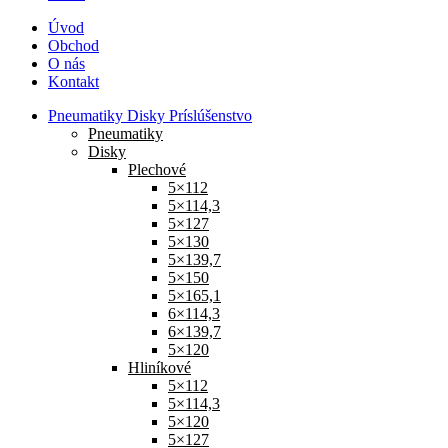
Úvod
Obchod
O nás
Kontakt
Pneumatiky Disky Príslúšenstvo
Pneumatiky
Disky
Plechové
5×112
5×114,3
5×127
5×130
5×139,7
5×150
5×165,1
6×114,3
6×139,7
5×120
Hliníkové
5×112
5×114,3
5×120
5×127