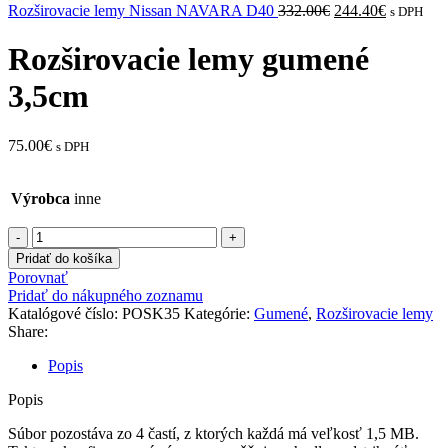
Original
Current
Rozširovacie lemy Nissan NAVARA D40
332.00
€
244.40
€
s DPH
price
price
was:
is:
Rozširovacie lemy gumené
332.00€.
244.40€.
3,5cm
75.00
€
s DPH
Výrobca
inne
množstvo
Rozširovacie
Pridať do košíka
lemy
Porovnať
gumené
Pridať do nákupného zoznamu
3,5cm
Katalógové číslo:
POSK35
Kategórie:
Gumené
,
Rozširovacie lemy
Share:
Popis
Popis
Súbor pozostáva zo 4 častí, z ktorých každá má veľkosť 1,5 MB.