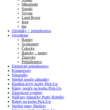
Mitsubishi
Suzuki
Toyota
Land Rover
Jeep
Ine
Zdviháky + príslušenstvo
Osvetlenie
Rampy
Svetlomety
Čelovky
Baterky – lampy
Žiarovky
Príslušenstvo
Elektrické príslušenstvo
Kompresory
Nárazníky
Strešné nosiče záhradky
Hardtop kryty korby Pick-Up
Rámy, nosiče na korbu Pick-Up
Zásuvkové systémy
Nášľapy Stúpačky Prahy Rebríky
Rolety na korbu Pick-Up
Strešné stany Markízy