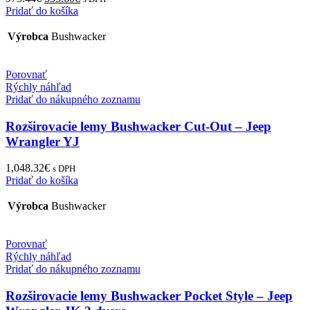
price
price
Pridať do košíka
was:
is:
973.44€.
535.60€.
Výrobca
Bushwacker
Porovnať
Rýchly náhľad
Pridať do nákupného zoznamu
Rozširovacie lemy Bushwacker Cut-Out – Jeep
Wrangler YJ
1,048.32
€
s DPH
Pridať do košíka
Výrobca
Bushwacker
Porovnať
Rýchly náhľad
Pridať do nákupného zoznamu
Rozširovacie lemy Bushwacker Pocket Style – Jeep