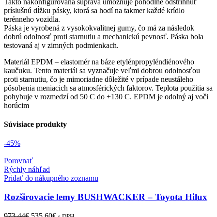
Takto nakonfigurovaná súprava umožňuje pohodlne odstrihnúť
príslušnú dĺžku pásky, ktorá sa hodí na takmer každé krídlo
terénneho vozidla.
Páska je vyrobená z vysokokvalitnej gumy, čo má za následok
dobrú odolnosť proti starnutiu a mechanickú pevnosť. Páska bola
testovaná aj v zimných podmienkach.
Materiál EPDM – elastomér na báze etylénpropyléndiénového
kaučuku. Tento materiál sa vyznačuje veľmi dobrou odolnosťou
proti starnutiu, čo je mimoriadne dôležité v prípade neustáleho
pôsobenia meniacich sa atmosférických faktorov. Teplota použitia sa
pohybuje v rozmedzí od 50 C do +130 C. EPDM je odolný aj voči
horúcim
Súvisiace produkty
-45%
Porovnať
Rýchly náhľad
Pridať do nákupného zoznamu
Rozširovacie lemy BUSHWACKER – Toyota Hilux
Original
Current
973.44
€
535.60
€
s DPH