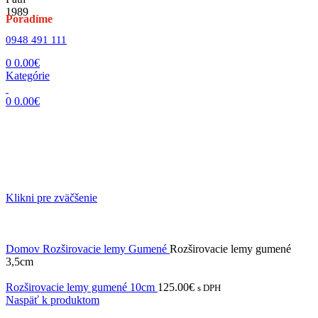
Poradíme
0948 491 111
0
0.00
€
Kategórie
0
0.00
€
Klikni pre zväčšenie
Domov
Rozširovacie lemy
Gumené
Rozširovacie lemy gumené
3,5cm
Rozširovacie lemy gumené 10cm
125.00
€
s DPH
Naspäť k produktom