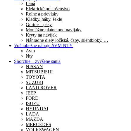
Laná
Elektrické príslušenstvo
Rolne a prievlaky
Kladky, háky, šekle
Gurtne – pásy
Montážne platne pod navijaky
Kryty na navijak
Náhradne diely ložíská, čapy, silentbloky, …
Voľnobežne náboje AVM NTY
Avm
Nty
Šnorchle – zvýšene sania
NISSAN
MITSUBISHI
TOYOTA
SUZUKI
LAND ROVER
JEEP
FORD
ISUZU
HYUNDAI
LADA
MAZDA
MERCEDES
VOLKSWAGEN