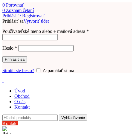
0
Porovnať
0
Zoznam želaní
Prihlásiť / Registrovať
Prihlásiť sa
Vytvoriť účet
Používateľské meno alebo e-mailová adresa
*
Heslo
*
Prihlásiť sa
Stratili ste heslo?
Zapamätať si ma
Úvod
Obchod
O nás
Kontakt
Vyhľadávanie
Kontakt