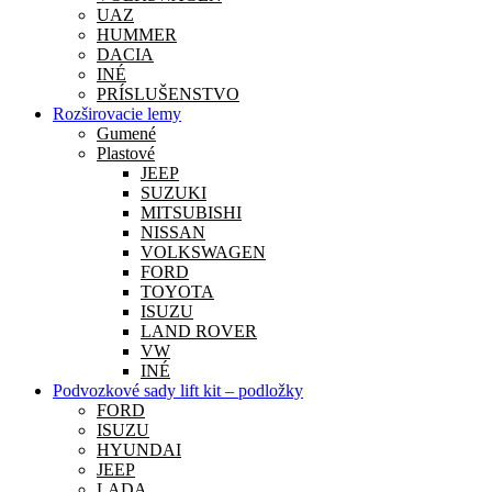
UAZ
HUMMER
DACIA
INÉ
PRÍSLUŠENSTVO
Rozširovacie lemy
Gumené
Plastové
JEEP
SUZUKI
MITSUBISHI
NISSAN
VOLKSWAGEN
FORD
TOYOTA
ISUZU
LAND ROVER
VW
INÉ
Podvozkové sady lift kit – podložky
FORD
ISUZU
HYUNDAI
JEEP
LADA