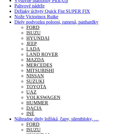
Výsuvne platformy Pick-Up
Palivové nádrže
Držiaky úchyty Quick Fist SUPER FIX
Nože Victorinox Ruike
Diely podvozku poloosi, ramená, panhardky
FORD
ISUZU
HYUNDAI
JEEP
LADA
LAND ROVER
MAZDA
MERCEDES
MITSUBISHI
NISSAN
SUZUKI
TOYOTA
UAZ
VOLKSWAGEN
HUMMER
DACIA
INÉ
Náhradne diely ložíská, čapy, silentbloky, …
FORD
ISUZU