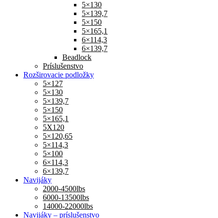
5×130
5×139,7
5×150
5×165,1
6×114,3
6×139,7
Beadlock
Príslušenstvo
Rozširovacie podložky
5×127
5×130
5×139,7
5×150
5×165,1
5X120
5×120,65
5×114,3
5×100
6×114,3
6×139,7
Navijáky
2000-4500lbs
6000-13500lbs
14000-22000lbs
Navijáky – príslušenstvo