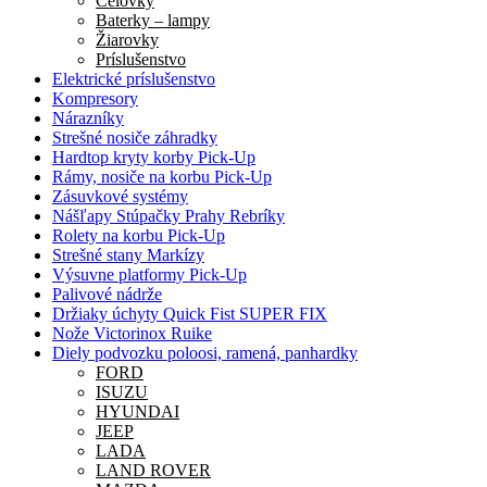
Čelovky
Baterky – lampy
Žiarovky
Príslušenstvo
Elektrické príslušenstvo
Kompresory
Nárazníky
Strešné nosiče záhradky
Hardtop kryty korby Pick-Up
Rámy, nosiče na korbu Pick-Up
Zásuvkové systémy
Nášľapy Stúpačky Prahy Rebríky
Rolety na korbu Pick-Up
Strešné stany Markízy
Výsuvne platformy Pick-Up
Palivové nádrže
Držiaky úchyty Quick Fist SUPER FIX
Nože Victorinox Ruike
Diely podvozku poloosi, ramená, panhardky
FORD
ISUZU
HYUNDAI
JEEP
LADA
LAND ROVER