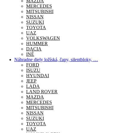
MAZDA
MERCEDES
MITSUBISHI
NISSAN
SUZUKI
TOYOTA
UAZ
VOLKSWAGEN
HUMMER
DACIA
INÉ
Náhradne diely ložíská, čapy, silentbloky, …
FORD
ISUZU
HYUNDAI
JEEP
LADA
LAND ROVER
MAZDA
MERCEDES
MITSUBISHI
NISSAN
SUZUKI
TOYOTA
UAZ