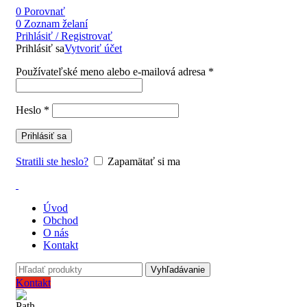
0
Porovnať
0
Zoznam želaní
Prihlásiť / Registrovať
Prihlásiť sa
Vytvoriť účet
Používateľské meno alebo e-mailová adresa
*
Heslo
*
Prihlásiť sa
Stratili ste heslo?
Zapamätať si ma
Úvod
Obchod
O nás
Kontakt
Vyhľadávanie
Kontakt