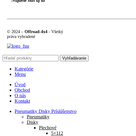
Nájdete nás aj tu
© 2024 –
Offroad-4x4
- Všetký
práva vyhradené
Vyhľadávanie
Kategórie
Menu
Úvod
Obchod
O nás
Kontakt
Pneumatiky Disky Príslúšenstvo
Pneumatiky
Disky
Plechové
5×112