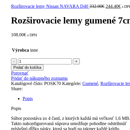
Original
Curr
Rozširovacie lemy Nissan NAVARA D40
332.00
€
244.40
€
s DP
price
price
was:
is:
Rozširovacie lemy gumené 7
332.00€.
244.
108.00
€
s DPH
Výrobca
inne
množstvo
Rozširovacie
Pridať do košíka
lemy
Porovnať
gumené
Pridať do nákupného zoznamu
7cm
Katalógové číslo:
POSK70
Kategórie:
Gumené
,
Rozširovacie l
Share:
Popis
Popis
Súbor pozostáva zo 4 častí, z ktorých každá má veľkosť 1,6 MB
Takto nakonfigurovaná súprava umožňuje pohodlne odstrihnúť
príslušnú dĺžku pásky, ktorá sa hodí na takmer každé krídlo