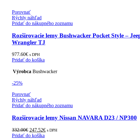
Porovnať
Rýchly náhľad
Pridať do nákupného zoznamu
Rozširovacie lemy Bushwacker Pocket Style – Jee
Wrangler TJ
977.60
€
s DPH
Pridať do košíka
Výrobca
Bushwacker
-25%
Porovnať
Rýchly náhľad
Pridať do nákupného zoznamu
Rozširovacie lemy Nissan NAVARA D23 / NP300
Original
Current
332.00
€
247.52
€
s DPH
price
price
Pridať do košíka