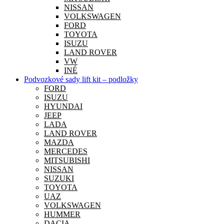
NISSAN
VOLKSWAGEN
FORD
TOYOTA
ISUZU
LAND ROVER
VW
INÉ
Podvozkové sady lift kit – podložky
FORD
ISUZU
HYUNDAI
JEEP
LADA
LAND ROVER
MAZDA
MERCEDES
MITSUBISHI
NISSAN
SUZUKI
TOYOTA
UAZ
VOLKSWAGEN
HUMMER
DACIA