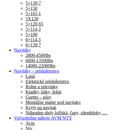
5×139,7
5×150
5×165,1
5X120
5×120,65
5×114,3
5×100
6×114,3
6×139,7
Navijáky
2000-4500lbs
6000-13500lbs
14000-22000lbs
Navijáky – príslušenstvo
Laná
Elektrické príslušenstvo
Rolne a prievlaky
Kladky, háky, šekle
Gurtne – pásy
Montážne platne pod navijaky
Kryty na navijak
Náhradne diely ložíská, čapy, silentbloky, …
Voľnobežne náboje AVM NTY
Avm
Nty