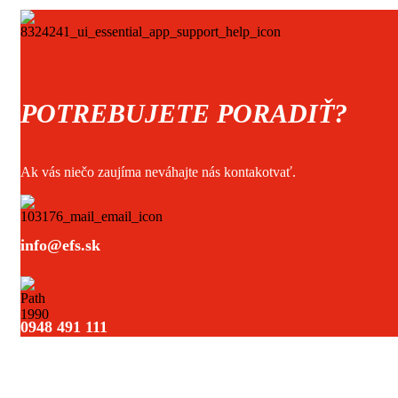
was:
is:
332.00€.
247.52€.
POTREBUJETE PORADIŤ?
Ak vás niečo zaujíma neváhajte nás kontakotvať.
info@efs.sk
0948 491 111