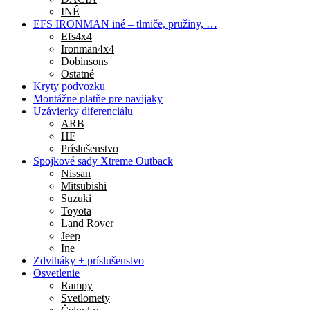
INÉ
EFS IRONMAN iné – tlmiče, pružiny, …
Efs4x4
Ironman4x4
Dobinsons
Ostatné
Kryty podvozku
Montážne platňe pre navijaky
Uzávierky diferenciálu
ARB
HF
Príslušenstvo
Spojkové sady Xtreme Outback
Nissan
Mitsubishi
Suzuki
Toyota
Land Rover
Jeep
Ine
Zdviháky + príslušenstvo
Osvetlenie
Rampy
Svetlomety