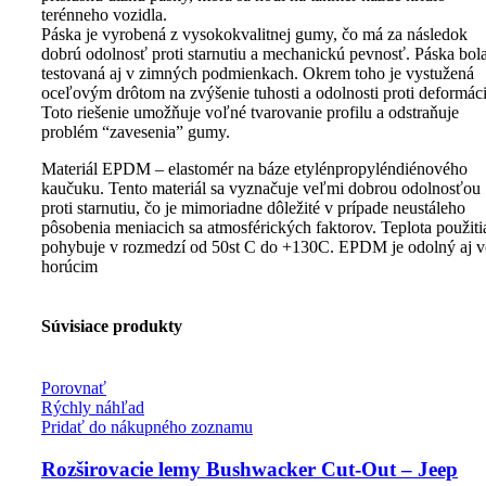
terénneho vozidla.
Páska je vyrobená z vysokokvalitnej gumy, čo má za následok
dobrú odolnosť proti starnutiu a mechanickú pevnosť. Páska bol
testovaná aj v zimných podmienkach. Okrem toho je vystužená
oceľovým drôtom na zvýšenie tuhosti a odolnosti proti deformáci
Toto riešenie umožňuje voľné tvarovanie profilu a odstraňuje
problém “zavesenia” gumy.
Materiál EPDM – elastomér na báze etylénpropyléndiénového
kaučuku. Tento materiál sa vyznačuje veľmi dobrou odolnosťou
proti starnutiu, čo je mimoriadne dôležité v prípade neustáleho
pôsobenia meniacich sa atmosférických faktorov. Teplota použiti
pohybuje v rozmedzí od 50st C do +130C. EPDM je odolný aj v
horúcim
Súvisiace produkty
Porovnať
Rýchly náhľad
Pridať do nákupného zoznamu
Rozširovacie lemy Bushwacker Cut-Out – Jeep