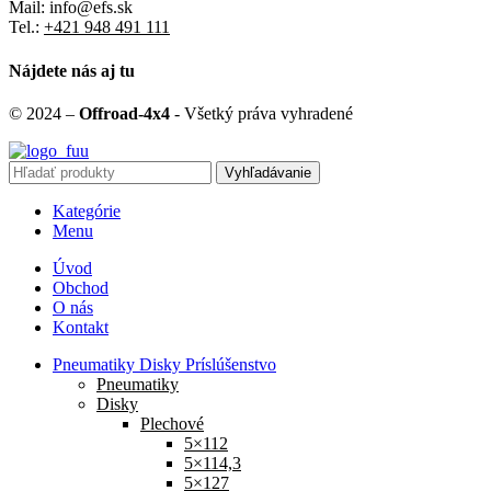
Mail: info@efs.sk
Tel.:
+421 948 491 111
Nájdete nás aj tu
© 2024 –
Offroad-4x4
- Všetký práva vyhradené
Vyhľadávanie
Kategórie
Menu
Úvod
Obchod
O nás
Kontakt
Pneumatiky Disky Príslúšenstvo
Pneumatiky
Disky
Plechové
5×112
5×114,3
5×127