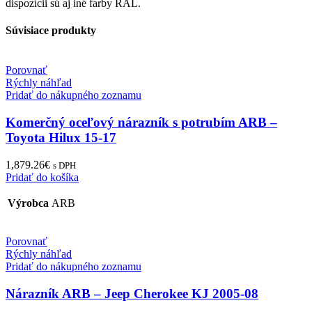
dispozícii sú aj iné farby RAL.
Súvisiace produkty
Porovnať
Rýchly náhľad
Pridať do nákupného zoznamu
Komerčný oceľový nárazník s potrubím ARB –
Toyota Hilux 15-17
1,879.26
€
s DPH
Pridať do košíka
Výrobca
ARB
Porovnať
Rýchly náhľad
Pridať do nákupného zoznamu
Nárazník ARB – Jeep Cherokee KJ 2005-08