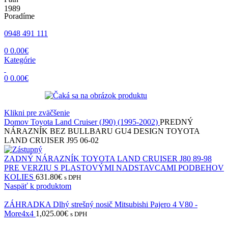
Poradíme
0948 491 111
0
0.00
€
Kategórie
0
0.00
€
Klikni pre zväčšenie
Domov
Toyota
Land Cruiser (J90) (1995-2002)
PREDNÝ
NÁRAZNÍK BEZ BULLBARU GU4 DESIGN TOYOTA
LAND CRUISER J95 06-02
ZADNÝ NÁRAZNÍK TOYOTA LAND CRUISER J80 89-98
PRE VERZIU S PLASTOVÝMI NADSTAVCAMI PODBEHOV
KOLIES
631.80
€
s DPH
Naspäť k produktom
ZÁHRADKA Dlhý strešný nosič Mitsubishi Pajero 4 V80 -
More4x4
1,025.00
€
s DPH