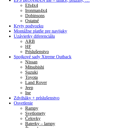
EFS IRONMAN iné – tlmiče, pružiny, …
Efs4x4
Ironman4x4
Dobinsons
Ostatné
Kryty podvozku
Montážne platňe pre navijaky
Uzávierky diferenciálu
ARB
HF
Príslušenstvo
Spojkové sady Xtreme Outback
Nissan
Mitsubishi
Suzuki
Toyota
Land Rover
Jeep
Ine
Zdviháky + príslušenstvo
Osvetlenie
Rampy
Svetlomety
Čelovky
Baterky – lampy