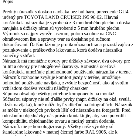
J95
Popis
06-
02
Predný nárazník s doskou navijaka bez bullbaru, prevedenie GU4,
určený pre TOYOTA LAND CRUISER J95 96-02. Hlavná
konštrukcia nárazníka je vyrobená z 3 mm hrubého plechu a doska
navijaka a držiaky rámu sú vyrobené z 5 mm hrubého plechu.
Výrobok sa najprv vyreže laserom, potom sa ohne na CNC
ohraňovacom lisu a správny tvar sa dosiahne pri ručnom
dokončovaní. Ďalšou fázou je protikorózna ochrana pozostávajúca z
pozinkovania a práškového lakovania, ktorá dodáva nárazníku
konečný vzhľad.
Nárazník má montážne otvory pre držiaky závesov, dva otvory pre
hi-lift a otvory pre halogénové žiarovky. Robustná oceľová
konštrukcia umožňuje plnohodnotné používanie nárazníka v teréne.
Nárazník rozhodne zvyšuje komfort jazdy v teréne, umožňuje
pohodlné používanie navijaka, zvyšuje bezpečnosť, ako aj svojím
vzhľadom dodáva vozidlu náležitý charakter.
Súprava obsahuje všetky potrebné komponenty na montáž.
Súčasťou súpravy nie sú ďalšie prvky (napr. držiaky na oká, svetlá,
klzák navijaka), ktoré môžu byť viditeľné na fotografiách. Nárazník
sa môže v niektorých prvkoch líšiť od nárazníka na fotografii. Pred
odoslaním objednávky nás prosím kontaktujte, aby sme potvrdili
kompatibilitu objednaného tovaru a možný termín dodania.
Nárazník nie je homologizovaný. Všetky naše výrobky sú
štandardne lakované v matnej čiernej farbe RAL 9005, ale k