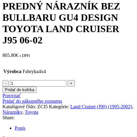
PREDNÝ NÁRAZNÍK BEZ
BULLBARU GU4 DESIGN
TOYOTA LAND CRUISER
J95 06-02
865.80
€
s DPH
Výrobca
Fabryka4x4
množstvo
PREDNÝ
Pridať do košíka
NÁRAZNÍK
Porovnať
BEZ
Pridať do nákupného zoznamu
BULLBARU
Katalógové číslo:
ZCI5
Kategórie:
Land Cruiser (J90) (1995-2002)
,
GU4
Nárazníky
,
Toyota
DESIGN
Share:
TOYOTA
LAND
Popis
CRUISER