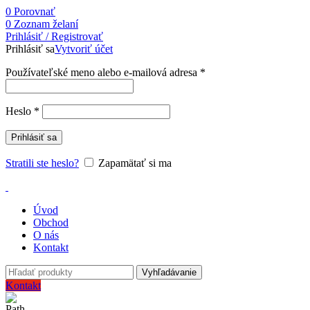
0
Porovnať
0
Zoznam želaní
Prihlásiť / Registrovať
Prihlásiť sa
Vytvoriť účet
Používateľské meno alebo e-mailová adresa
*
Heslo
*
Prihlásiť sa
Stratili ste heslo?
Zapamätať si ma
Úvod
Obchod
O nás
Kontakt
Vyhľadávanie
Kontakt