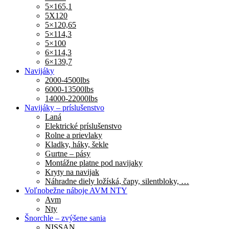
5×165,1
5X120
5×120,65
5×114,3
5×100
6×114,3
6×139,7
Navijáky
2000-4500lbs
6000-13500lbs
14000-22000lbs
Navijáky – príslušenstvo
Laná
Elektrické príslušenstvo
Rolne a prievlaky
Kladky, háky, šekle
Gurtne – pásy
Montážne platne pod navijaky
Kryty na navijak
Náhradne diely ložíská, čapy, silentbloky, …
Voľnobežne náboje AVM NTY
Avm
Nty
Šnorchle – zvýšene sania
NISSAN