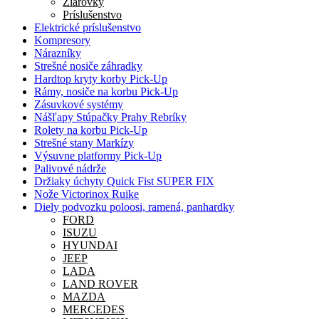
Žiarovky
Príslušenstvo
Elektrické príslušenstvo
Kompresory
Nárazníky
Strešné nosiče záhradky
Hardtop kryty korby Pick-Up
Rámy, nosiče na korbu Pick-Up
Zásuvkové systémy
Nášľapy Stúpačky Prahy Rebríky
Rolety na korbu Pick-Up
Strešné stany Markízy
Výsuvne platformy Pick-Up
Palivové nádrže
Držiaky úchyty Quick Fist SUPER FIX
Nože Victorinox Ruike
Diely podvozku poloosi, ramená, panhardky
FORD
ISUZU
HYUNDAI
JEEP
LADA
LAND ROVER
MAZDA
MERCEDES