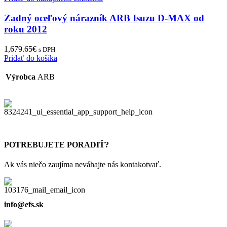
Zadný oceľový nárazník ARB Isuzu D-MAX od
roku 2012
1,679.65
€
s DPH
Pridať do košíka
Výrobca
ARB
POTREBUJETE PORADIŤ?
Ak vás niečo zaujíma neváhajte nás kontakotvať.
info@efs.sk