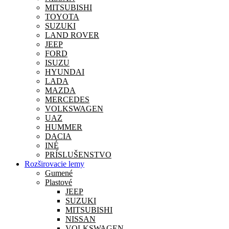
MITSUBISHI
TOYOTA
SUZUKI
LAND ROVER
JEEP
FORD
ISUZU
HYUNDAI
LADA
MAZDA
MERCEDES
VOLKSWAGEN
UAZ
HUMMER
DACIA
INÉ
PRÍSLUŠENSTVO
Rozširovacie lemy
Gumené
Plastové
JEEP
SUZUKI
MITSUBISHI
NISSAN
VOLKSWAGEN