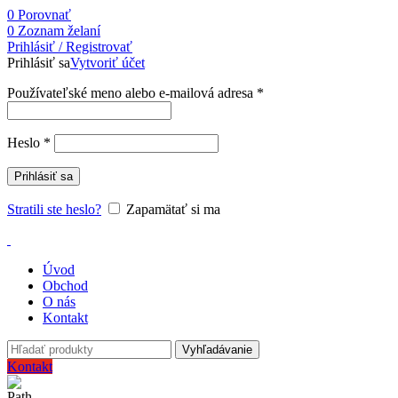
0
Porovnať
0
Zoznam želaní
Prihlásiť / Registrovať
Prihlásiť sa
Vytvoriť účet
Používateľské meno alebo e-mailová adresa
*
Heslo
*
Prihlásiť sa
Stratili ste heslo?
Zapamätať si ma
Úvod
Obchod
O nás
Kontakt
Vyhľadávanie
Kontakt