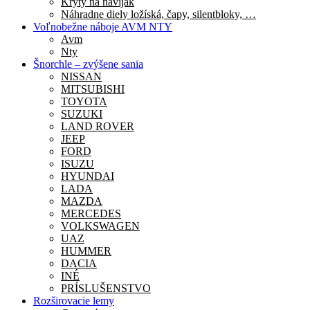
Kryty na navijak
Náhradne diely ložíská, čapy, silentbloky, …
Voľnobežne náboje AVM NTY
Avm
Nty
Šnorchle – zvýšene sania
NISSAN
MITSUBISHI
TOYOTA
SUZUKI
LAND ROVER
JEEP
FORD
ISUZU
HYUNDAI
LADA
MAZDA
MERCEDES
VOLKSWAGEN
UAZ
HUMMER
DACIA
INÉ
PRÍSLUŠENSTVO
Rozširovacie lemy