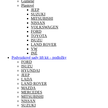
Gumené
Plastové
JEEP
SUZUKI
MITSUBISHI
NISSAN
VOLKSWAGEN
FORD
TOYOTA
ISUZU
LAND ROVER
VW
INÉ
Podvozkové sady lift kit – podložky
FORD
ISUZU
HYUNDAI
JEEP
LADA
LAND ROVER
MAZDA
MERCEDES
MITSUBISHI
NISSAN
SUZUKI