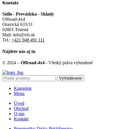
Kontakt
Sídlo - Prevádzka - Sklady
Offroad-4x4
Oravická 633/31
02801 Trstená
Mail: info@efs.sk
Tel.:
+421 948 491 111
Nájdete nás aj tu
© 2024 –
Offroad-4x4
- Všetký práva vyhradené
Vyhľadávanie
Kategórie
Menu
Úvod
Obchod
O nás
Kontakt
Pneumatiky Disky Príslúšenstvo