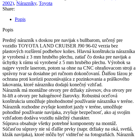
CRUISER
2002)
,
Nárazníky
,
Toyota
J90
Share:
06-
02
Popis
S
BULLBAROM
Popis
VERZIA
BEZ
Predný nárazník s doskou pre navijak s bullbarom, určený pre
PLASTOVÝCH
vozidlo TOYOTA LAND CRUISER J90 96-02 verzia bez
NADSTAVCOV
plastových rozšírení podbehov kolies. Hlavná konštrukcia nárazníka
POD
je vyrobená z 3 mm hrubého plechu, zatiaľ čo doska pre navijak a
KOLESÁ
úchytky k rámu sú vyrobené z 5 mm hrubého plechu. Výrobok sa
najprv vyreže laserom, potom sa ohne na CNC ohraňovacom stroji a
správny tvar sa dosiahne pri ručnom dokončovaní. Ďalšou fázou je
ochrana proti korózii pozostávajúca z pozinkovania a práškového
lakovania, ktoré nárazníku dodajú konečný vzhľad.
Nárazník má montážne otvory pre držiaky závesov, dva otvory pre
hi-lift a otvory pre halogénové žiarovky. Robustná oceľová
konštrukcia umožňuje plnohodnotné používanie nárazníka v teréne.
Nárazník rozhodne zvyšuje komfort jazdy v teréne, umožňuje
pohodlné používanie navijaka, zvyšuje bezpečnosť, ako aj svojím
vzhľadom dodáva vozidlu náležitý charakter.
Súprava obsahuje všetky potrebné komponenty na montáž.
Súčasťou súpravy nie sú ďalšie prvky (napr. držiaky na oká, svetlá,
klzák navijaka), ktoré môžu byť viditeľné na fotografiách. Nárazník