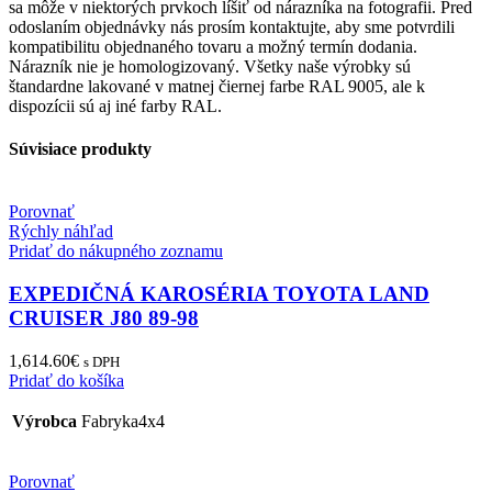
sa môže v niektorých prvkoch líšiť od nárazníka na fotografii. Pred
odoslaním objednávky nás prosím kontaktujte, aby sme potvrdili
kompatibilitu objednaného tovaru a možný termín dodania.
Nárazník nie je homologizovaný. Všetky naše výrobky sú
štandardne lakované v matnej čiernej farbe RAL 9005, ale k
dispozícii sú aj iné farby RAL.
Súvisiace produkty
Porovnať
Rýchly náhľad
Pridať do nákupného zoznamu
EXPEDIČNÁ KAROSÉRIA TOYOTA LAND
CRUISER J80 89-98
1,614.60
€
s DPH
Pridať do košíka
Výrobca
Fabryka4x4
Porovnať