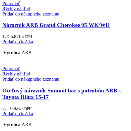
Porovnať
Rýchly náhľad
Pridať do nákupného zoznamu
Nárazník ARB Grand Cherokee 05 WK/WH
1,756.87
€
s DPH
Pridať do košíka
Výrobca
ARB
Porovnať
Rýchly náhľad
Pridať do nákupného zoznamu
Oceľový nárazník Summit bar s potrubím ARB –
Toyota Hilux 15-17
2,110.92
€
s DPH
Pridať do košíka
Výrobca
ARB