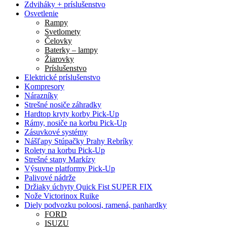
Zdviháky + príslušenstvo
Osvetlenie
Rampy
Svetlomety
Čelovky
Baterky – lampy
Žiarovky
Príslušenstvo
Elektrické príslušenstvo
Kompresory
Nárazníky
Strešné nosiče záhradky
Hardtop kryty korby Pick-Up
Rámy, nosiče na korbu Pick-Up
Zásuvkové systémy
Nášľapy Stúpačky Prahy Rebríky
Rolety na korbu Pick-Up
Strešné stany Markízy
Výsuvne platformy Pick-Up
Palivové nádrže
Držiaky úchyty Quick Fist SUPER FIX
Nože Victorinox Ruike
Diely podvozku poloosi, ramená, panhardky
FORD
ISUZU