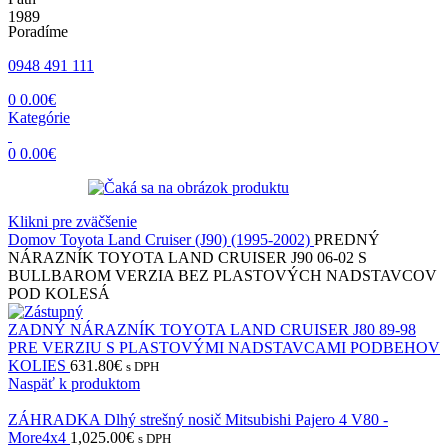
Poradíme
0948 491 111
0
0.00
€
Kategórie
0
0.00
€
Klikni pre zväčšenie
Domov
Toyota
Land Cruiser (J90) (1995-2002)
PREDNÝ
NÁRAZNÍK TOYOTA LAND CRUISER J90 06-02 S
BULLBAROM VERZIA BEZ PLASTOVÝCH NADSTAVCOV
POD KOLESÁ
ZADNÝ NÁRAZNÍK TOYOTA LAND CRUISER J80 89-98
PRE VERZIU S PLASTOVÝMI NADSTAVCAMI PODBEHOV
KOLIES
631.80
€
s DPH
Naspäť k produktom
ZÁHRADKA Dlhý strešný nosič Mitsubishi Pajero 4 V80 -
More4x4
1,025.00
€
s DPH