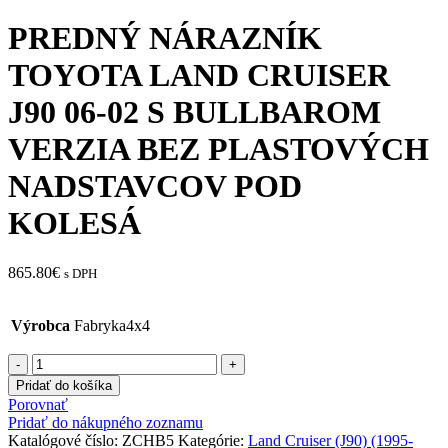
PREDNÝ NÁRAZNÍK
TOYOTA LAND CRUISER
J90 06-02 S BULLBAROM
VERZIA BEZ PLASTOVÝCH
NADSTAVCOV POD
KOLESÁ
865.80
€
s DPH
Výrobca
Fabryka4x4
množstvo
PREDNÝ
Pridať do košíka
NÁRAZNÍK
Porovnať
TOYOTA
Pridať do nákupného zoznamu
LAND
Katalógové číslo:
ZCHB5
Kategórie:
Land Cruiser (J90) (1995-