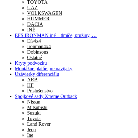
TOYOTA
UAZ
VOLKSWAGEN
HUMMER
DACIA
INÉ
EFS IRONMAN iné – tlmiče, pružiny, …
Efs4x4
Ironman4x4
Dobinsons
Ostatné
Kryty podvozku
Montážne platňe pre navijaky
Uzávierky diferenciálu
ARB
HF
Príslušenstvo
Spojkové sady Xtreme Outback
Nissan
Mitsubishi
Suzuki
Toyota
Land Rover
Jeep
Ine