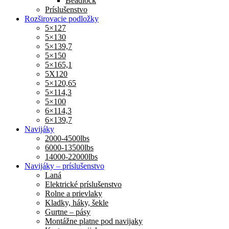
Beadlock
Príslušenstvo
Rozširovacie podložky
5×127
5×130
5×139,7
5×150
5×165,1
5X120
5×120,65
5×114,3
5×100
6×114,3
6×139,7
Navijáky
2000-4500lbs
6000-13500lbs
14000-22000lbs
Navijáky – príslušenstvo
Laná
Elektrické príslušenstvo
Rolne a prievlaky
Kladky, háky, šekle
Gurtne – pásy
Montážne platne pod navijaky