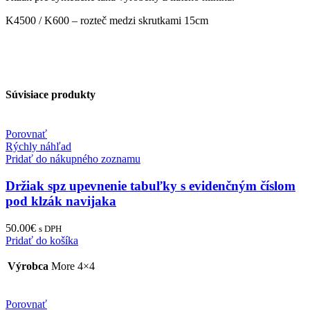
K4500 / K600 – rozteč medzi skrutkami 15cm
Súvisiace produkty
Porovnať
Rýchly náhľad
Pridať do nákupného zoznamu
Držiak spz upevnenie tabuľky s evidenčným číslom
pod klzák navijaka
50.00
€
s DPH
Pridať do košíka
Výrobca
More 4×4
Porovnať