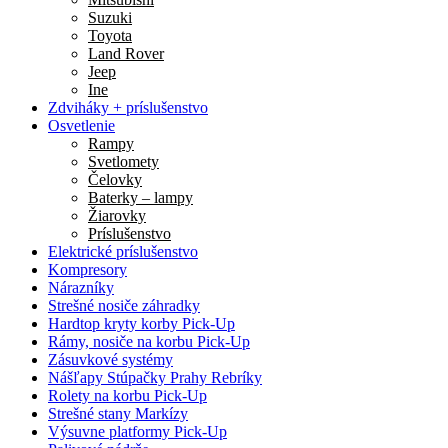
Suzuki
Toyota
Land Rover
Jeep
Ine
Zdviháky + príslušenstvo
Osvetlenie
Rampy
Svetlomety
Čelovky
Baterky – lampy
Žiarovky
Príslušenstvo
Elektrické príslušenstvo
Kompresory
Nárazníky
Strešné nosiče záhradky
Hardtop kryty korby Pick-Up
Rámy, nosiče na korbu Pick-Up
Zásuvkové systémy
Nášľapy Stúpačky Prahy Rebríky
Rolety na korbu Pick-Up
Strešné stany Markízy
Výsuvne platformy Pick-Up