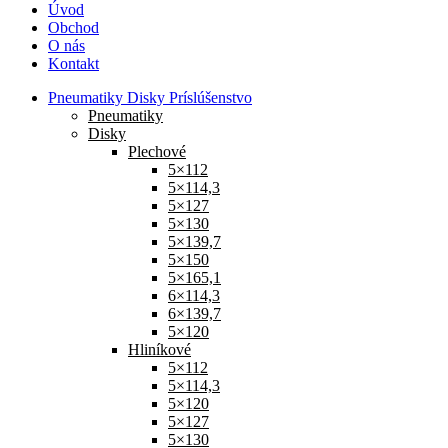
Úvod
Obchod
O nás
Kontakt
Pneumatiky Disky Príslúšenstvo
Pneumatiky
Disky
Plechové
5×112
5×114,3
5×127
5×130
5×139,7
5×150
5×165,1
6×114,3
6×139,7
5×120
Hliníkové
5×112
5×114,3
5×120
5×127
5×130