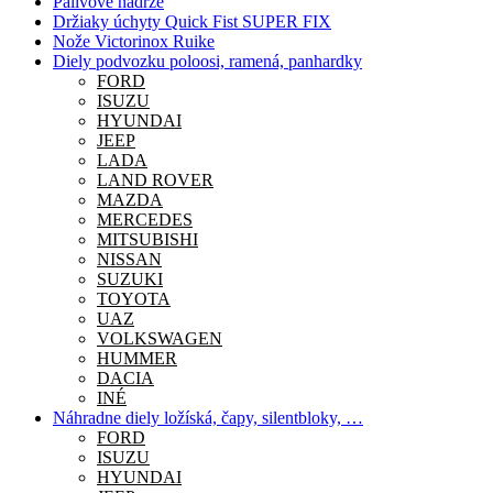
Palivové nádrže
Držiaky úchyty Quick Fist SUPER FIX
Nože Victorinox Ruike
Diely podvozku poloosi, ramená, panhardky
FORD
ISUZU
HYUNDAI
JEEP
LADA
LAND ROVER
MAZDA
MERCEDES
MITSUBISHI
NISSAN
SUZUKI
TOYOTA
UAZ
VOLKSWAGEN
HUMMER
DACIA
INÉ
Náhradne diely ložíská, čapy, silentbloky, …
FORD
ISUZU
HYUNDAI