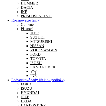
HUMMER
DACIA
INÉ
PRÍSLUŠENSTVO
Rozširovacie lemy
Gumené
Plastové
JEEP
SUZUKI
MITSUBISHI
NISSAN
VOLKSWAGEN
FORD
TOYOTA
ISUZU
LAND ROVER
VW
INÉ
Podvozkové sady lift kit – podložky
FORD
ISUZU
HYUNDAI
JEEP
LADA
LAND ROVER