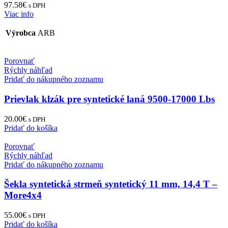
97.58
€
s DPH
Viac info
Výrobca
ARB
Porovnať
Rýchly náhľad
Pridať do nákupného zoznamu
Prievlak klzák pre syntetické laná 9500-17000 Lbs
20.00
€
s DPH
Pridať do košíka
Porovnať
Rýchly náhľad
Pridať do nákupného zoznamu
Šekla syntetická strmeň syntetický 11 mm, 14,4 T –
More4x4
55.00
€
s DPH
Pridať do košíka