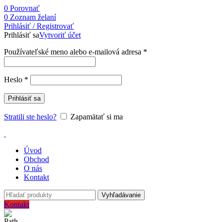
0
Porovnať
0
Zoznam želaní
Prihlásiť / Registrovať
Prihlásiť sa
Vytvoriť účet
Používateľské meno alebo e-mailová adresa
*
Heslo
*
Prihlásiť sa
Stratili ste heslo?
Zapamätať si ma
Úvod
Obchod
O nás
Kontakt
Vyhľadávanie
Kontakt