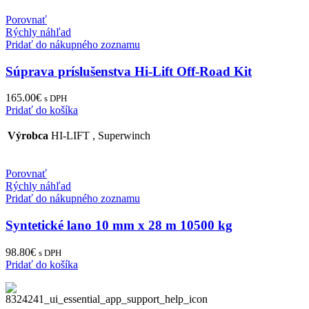
Porovnať
Rýchly náhľad
Pridať do nákupného zoznamu
Súprava príslušenstva Hi-Lift Off-Road Kit
165.00
€
s DPH
Pridať do košíka
Výrobca
HI-LIFT
,
Superwinch
Porovnať
Rýchly náhľad
Pridať do nákupného zoznamu
Syntetické lano 10 mm x 28 m 10500 kg
98.80
€
s DPH
Pridať do košíka