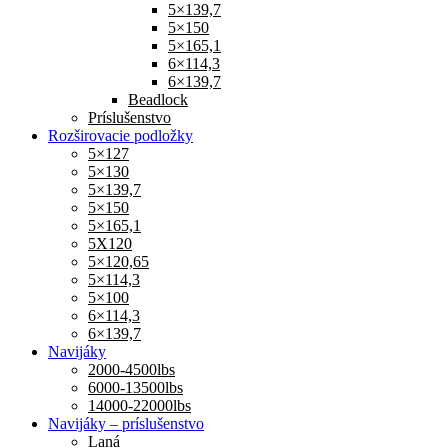
5×139,7
5×150
5×165,1
6×114,3
6×139,7
Beadlock
Príslušenstvo
Rozširovacie podložky
5×127
5×130
5×139,7
5×150
5×165,1
5X120
5×120,65
5×114,3
5×100
6×114,3
6×139,7
Navijáky
2000-4500lbs
6000-13500lbs
14000-22000lbs
Navijáky – príslušenstvo
Laná