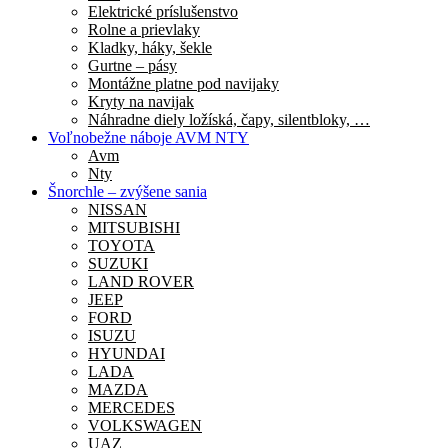
Elektrické príslušenstvo
Rolne a prievlaky
Kladky, háky, šekle
Gurtne – pásy
Montážne platne pod navijaky
Kryty na navijak
Náhradne diely ložíská, čapy, silentbloky, …
Voľnobežne náboje AVM NTY
Avm
Nty
Šnorchle – zvýšene sania
NISSAN
MITSUBISHI
TOYOTA
SUZUKI
LAND ROVER
JEEP
FORD
ISUZU
HYUNDAI
LADA
MAZDA
MERCEDES
VOLKSWAGEN
UAZ