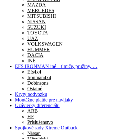
MAZDA
MERCEDES
MITSUBISHI
NISSAN
SUZUKI
TOYOTA
UAZ
VOLKSWAGEN
HUMMER
DACIA
INÉ
EFS IRONMAN iné – tlmiče, pružiny, …
Efs4x4
Ironman4x4
Dobinsons
Ostatné
Kryty podvozku
Montážne platňe pre navijaky
Uzávierky diferenciálu
ARB
HF
Príslušenstvo
Spojkové sady Xtreme Outback
Nissan
Mitsubishi