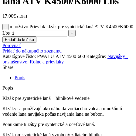
laná ATV K4500/K6000 Lbs
17.00
€
s DPH
množstvo Prievlak klzák pre syntetické laná ATV K4500/K6000
Lbs
Pridať do košíka
Porovnať
Pridať do nákupného zoznamu
Katalógové číslo:
PWALU-ATV-4500-600
Kategórie:
Navijáky -
príslušenstvo
,
Rolne a prievlaky
Share:
Popis
Popis
Klzák pre syntetické laná – hliníkové vedenie
Klzáky sa používajú ako náhrada vodiaceho valca a umožňujú
vedenie lana navijaka počas navíjania lana na bubon.
Ponukame klzáky pre syntetické a oceľové laná.
Klzák pre syntetické laná vyrobený z liateho hliníka.