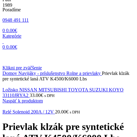
Poradíme
0948 491 111
0
0.00
€
Kategórie
0
0.00
€
Klikni pre zväčšenie
Domov
Navijáky - príslušenstvo
Rolne a prievlaky
Prievlak klzák
pre syntetické laná ATV K4500/K6000 Lbs
Ložisko NISSAN MITSUBISHI TOYOTA SUZUKI KOYO
33110JRYA2
33.00
€
s DPH
Naspäť k produktom
Relé Solenoid 200A / 12V
20.00
€
s DPH
Prievlak klzák pre syntetické