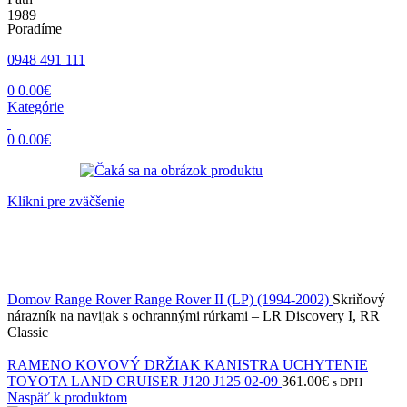
Poradíme
0948 491 111
0
0.00
€
Kategórie
0
0.00
€
Klikni pre zväčšenie
Domov
Range Rover
Range Rover II (LP) (1994-2002)
Skriňový
nárazník na navijak s ochrannými rúrkami – LR Discovery I, RR
Classic
RAMENO KOVOVÝ DRŽIAK KANISTRA UCHYTENIE
TOYOTA LAND CRUISER J120 J125 02-09
361.00
€
s DPH
Naspäť k produktom