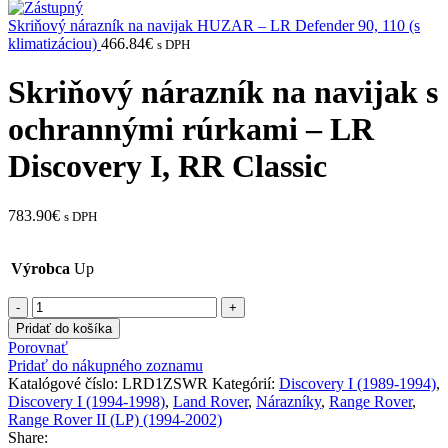
Skriňový nárazník na navijak HUZAR – LR Defender 90, 110 (s
klimatizáciou)
466.84
€
s DPH
Skriňový nárazník na navijak s
ochrannými rúrkami – LR
Discovery I, RR Classic
783.90
€
s DPH
Výrobca
Up
množstvo
Skriňový
Pridať do košíka
nárazník
Porovnať
na
Pridať do nákupného zoznamu
navijak
Katalógové číslo:
LRD1ZSWR
Kategórií:
Discovery I (1989-1994)
,
s
Discovery I (1994-1998)
,
Land Rover
,
Nárazníky
,
Range Rover
,
ochrannými
Range Rover II (LP) (1994-2002)
rúrkami
Share: