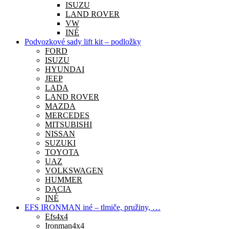
ISUZU
LAND ROVER
VW
INÉ
Podvozkové sady lift kit – podložky
FORD
ISUZU
HYUNDAI
JEEP
LADA
LAND ROVER
MAZDA
MERCEDES
MITSUBISHI
NISSAN
SUZUKI
TOYOTA
UAZ
VOLKSWAGEN
HUMMER
DACIA
INÉ
EFS IRONMAN iné – tlmiče, pružiny, …
Efs4x4
Ironman4x4