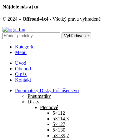
Nájdete nás aj tu
© 2024 –
Offroad-4x4
- Všetký práva vyhradené
Vyhľadávanie
Kategórie
Menu
Úvod
Obchod
O nás
Kontakt
Pneumatiky Disky Príslúšenstvo
Pneumatiky
Disky
Plechové
5×112
5×114,3
5×127
5×130
5×139,7