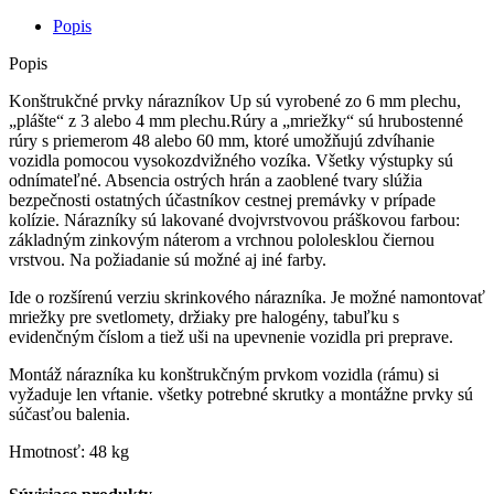
–
LR
Popis
Discovery
I,
Popis
RR
Classic
Konštrukčné prvky nárazníkov Up sú vyrobené zo 6 mm plechu,
„plášte“ z 3 alebo 4 mm plechu.Rúry a „mriežky“ sú hrubostenné
rúry s priemerom 48 alebo 60 mm, ktoré umožňujú zdvíhanie
vozidla pomocou vysokozdvižného vozíka. Všetky výstupky sú
odnímateľné. Absencia ostrých hrán a zaoblené tvary slúžia
bezpečnosti ostatných účastníkov cestnej premávky v prípade
kolízie. Nárazníky sú lakované dvojvrstvovou práškovou farbou:
základným zinkovým náterom a vrchnou pololesklou čiernou
vrstvou. Na požiadanie sú možné aj iné farby.
Ide o rozšírenú verziu skrinkového nárazníka. Je možné namontovať
mriežky pre svetlomety, držiaky pre halogény, tabuľku s
evidenčným číslom a tiež uši na upevnenie vozidla pri preprave.
Montáž nárazníka ku konštrukčným prvkom vozidla (rámu) si
vyžaduje len vŕtanie. všetky potrebné skrutky a montážne prvky sú
súčasťou balenia.
Hmotnosť: 48 kg