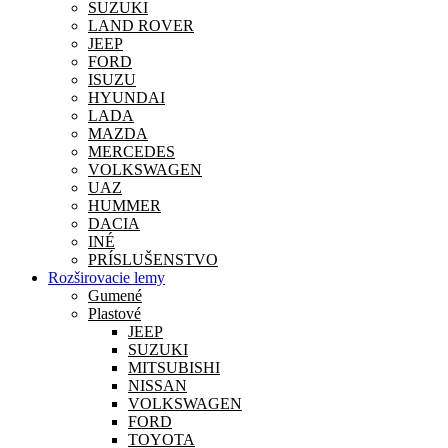
SUZUKI
LAND ROVER
JEEP
FORD
ISUZU
HYUNDAI
LADA
MAZDA
MERCEDES
VOLKSWAGEN
UAZ
HUMMER
DACIA
INÉ
PRÍSLUŠENSTVO
Rozširovacie lemy
Gumené
Plastové
JEEP
SUZUKI
MITSUBISHI
NISSAN
VOLKSWAGEN
FORD
TOYOTA