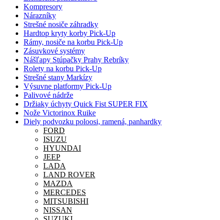
Kompresory
Nárazníky
Strešné nosiče záhradky
Hardtop kryty korby Pick-Up
Rámy, nosiče na korbu Pick-Up
Zásuvkové systémy
Nášľapy Stúpačky Prahy Rebríky
Rolety na korbu Pick-Up
Strešné stany Markízy
Výsuvne platformy Pick-Up
Palivové nádrže
Držiaky úchyty Quick Fist SUPER FIX
Nože Victorinox Ruike
Diely podvozku poloosi, ramená, panhardky
FORD
ISUZU
HYUNDAI
JEEP
LADA
LAND ROVER
MAZDA
MERCEDES
MITSUBISHI
NISSAN
SUZUKI