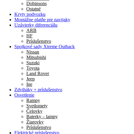
Dobinsons
Ostatné
Kryty podvozku
Montážne platňe pre navijaky
Uzávierky diferenciálu
ARB
HF
Príslušenstvo
Spojkové sady Xtreme Outback
Nissan
Mitsubishi
Suzuki
Toyota
Land Rover
Jeep
Ine
Zdviháky + príslušenstvo
Osvetlenie
Rampy
Svetlomety
Čelovky
Baterky – lampy
Žiarovky
Príslušenstvo
Elektrické príslušenstvo