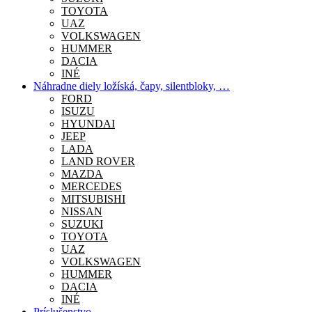
TOYOTA
UAZ
VOLKSWAGEN
HUMMER
DACIA
INÉ
Náhradne diely ložíská, čapy, silentbloky, …
FORD
ISUZU
HYUNDAI
JEEP
LADA
LAND ROVER
MAZDA
MERCEDES
MITSUBISHI
NISSAN
SUZUKI
TOYOTA
UAZ
VOLKSWAGEN
HUMMER
DACIA
INÉ
Príslušenstvo