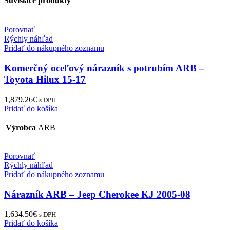
Súvisiace produkty
Porovnať
Rýchly náhľad
Pridať do nákupného zoznamu
Komerčný oceľový nárazník s potrubím ARB –
Toyota Hilux 15-17
1,879.26
€
s DPH
Pridať do košíka
Výrobca
ARB
Porovnať
Rýchly náhľad
Pridať do nákupného zoznamu
Nárazník ARB – Jeep Cherokee KJ 2005-08
1,634.50
€
s DPH
Pridať do košíka