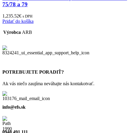
75/78 a 79
1,235.52
€
s DPH
Pridať do košíka
Výrobca
ARB
POTREBUJETE PORADIŤ?
Ak vás niečo zaujíma neváhajte nás kontakotvať.
info@efs.sk
0948 491 111