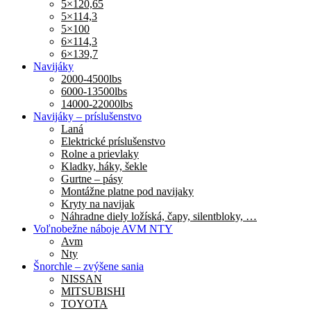
5×120,65
5×114,3
5×100
6×114,3
6×139,7
Navijáky
2000-4500lbs
6000-13500lbs
14000-22000lbs
Navijáky – príslušenstvo
Laná
Elektrické príslušenstvo
Rolne a prievlaky
Kladky, háky, šekle
Gurtne – pásy
Montážne platne pod navijaky
Kryty na navijak
Náhradne diely ložíská, čapy, silentbloky, …
Voľnobežne náboje AVM NTY
Avm
Nty
Šnorchle – zvýšene sania
NISSAN
MITSUBISHI
TOYOTA