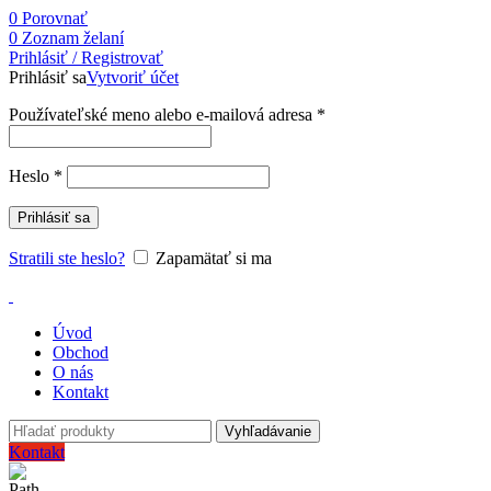
0
Porovnať
0
Zoznam želaní
Prihlásiť / Registrovať
Prihlásiť sa
Vytvoriť účet
Používateľské meno alebo e-mailová adresa
*
Heslo
*
Prihlásiť sa
Stratili ste heslo?
Zapamätať si ma
Úvod
Obchod
O nás
Kontakt
Vyhľadávanie
Kontakt