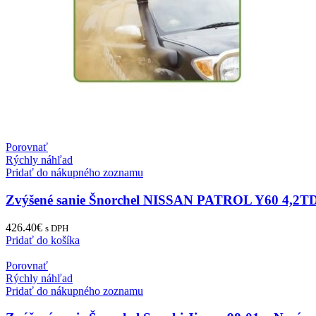
Porovnať
Rýchly náhľad
Pridať do nákupného zoznamu
Zvýšené sanie Šnorchel NISSAN PATROL Y60 4,2
426.40
€
s DPH
Pridať do košíka
Porovnať
Rýchly náhľad
Pridať do nákupného zoznamu