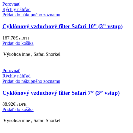
Porovnať
Rýchly náhľad
Pridať do nákupného zoznamu
Cyklónový vzduchový filter Safari 10” (3” vstup)
167.78
€
s DPH
Pridať do košíka
Výrobca
inne
,
Safari Snorkel
Porovnať
Rýchly náhľad
Pridať do nákupného zoznamu
Cyklónový vzduchový filter Safari 7” (3” vstup)
88.92
€
s DPH
Pridať do košíka
Výrobca
inne
,
Safari Snorkel