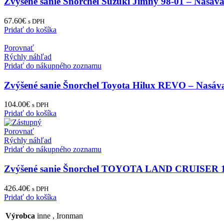
Zvýšené sanie Šnorchel Suzuki Jimny 98-01 – Nasáv
67.60
€
s DPH
Pridať do košíka
Porovnať
Rýchly náhľad
Pridať do nákupného zoznamu
Zvýšené sanie Šnorchel Toyota Hilux REVO – Nasáv
104.00
€
s DPH
Pridať do košíka
Porovnať
Rýchly náhľad
Pridať do nákupného zoznamu
Zvýšené sanie Šnorchel TOYOTA LAND CRUISE
426.40
€
s DPH
Pridať do košíka
Výrobca
inne
,
Ironman