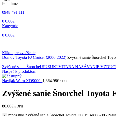
Poradíme
0948 491 111
0
0.00
€
Kategórie
0
0.00
€
Klikni pre zväčšenie
Domov
Toyota
FJ Cruiser (2006-2022)
Zvýšené sanie Šnorchel Toyo
Zvýšené sanie Šnorchel SUZUKI VITARA NASÁVANIE VZ
Naspäť k produktom
Naviják Warn XD9000i
1,864.98
€
s DPH
Zvýšené sanie Šnorchel Toyota 
80.00
€
s DPH
množstvo Zvýšené sanie Šnorchel Toyota FJ Cruiser 06-08 - Nas