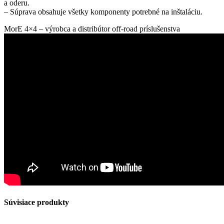
a oderu.
– Súprava obsahuje všetky komponenty potrebné na inštaláciu.
MorE 4×4 – výrobca a distribútor off-road príslušenstva
Súvisiace produkty