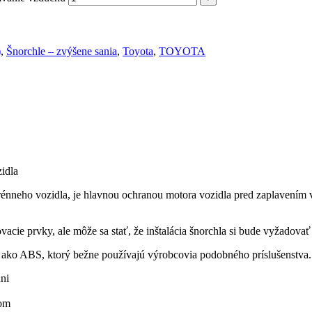
)
,
Šnorchle – zvýšene sania
,
Toyota
,
TOYOTA
zidla
énneho vozidla, je hlavnou ochranou motora vozidla pred zaplavením 
e prvky, ale môže sa stať, že inštalácia šnorchla si bude vyžadovať 
 ako ABS, ktorý bežne používajú výrobcovia podobného príslušenstva.
ni
zom