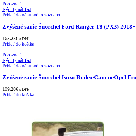
Porovnať
Rýchly náhľad
Pridať do nákupného zoznamu
Zvýšené sanie Šnorchel Ford Ranger T8 (PX3) 2018+
163.28
€
s DPH
Pridať do košíka
Porovnať
Rýchly náhľad
Pridať do nákupného zoznamu
Zvýšené sanie Šnorchel Isuzu Rodeo/Campo/Opel Fr
109.20
€
s DPH
Pridať do košíka