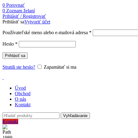
0
Porovnať
0
Zoznam želaní
Prihlásiť / Registrovať
Prihlásiť sa
Vytvoriť účet
Používateľské meno alebo e-mailová adresa
*
Heslo
*
Prihlásiť sa
Stratili ste heslo?
Zapamätať si ma
Úvod
Obchod
O nás
Kontakt
Vyhľadávanie
Kontakt