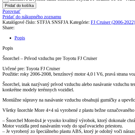
Pridať do košíka
Porovnať
Pridať do nákupného zoznamu
Katalógové číslo:
STFJA SNSFJA
Kategórie:
FJ Cruiser (2006-2022
Share:
Popis
Popis
Šnorchel – Prívod vzduchu pre Toyotu FJ Cruiser
Určené pre: Toyota FJ Cruiser
Použitie: roky 2006-2008, benzínový motor 4,0 l V6, pravá strana vo
Šnorchel, inak nazývaný prívod vzduchu alebo nasávanie vzduchu ter
konkrétne modely terénnych vozidiel.
Montážne súpravy na nasávanie vzduchu obsahujú gumičky a upevňovaci
Všetky šnorchle More 4×4 sú vyrobené z plastu bežne označovaného
– Šnorchel More4x4 je vysoko kvalitný výrobok, ktorý dokonale chrá
Motor vozidla pred nasávaním vody do spaľovacieho priestoru.
– Je vyrobený zo špeciálneho plastu ABS, ktorý je odolný voči nára