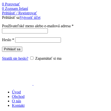
0
Porovnať
0
Zoznam želaní
Prihlásiť / Registrovať
Prihlásiť sa
Vytvoriť účet
Používateľské meno alebo e-mailová adresa
*
Heslo
*
Prihlásiť sa
Stratili ste heslo?
Zapamätať si ma
Úvod
Obchod
O nás
Kontakt