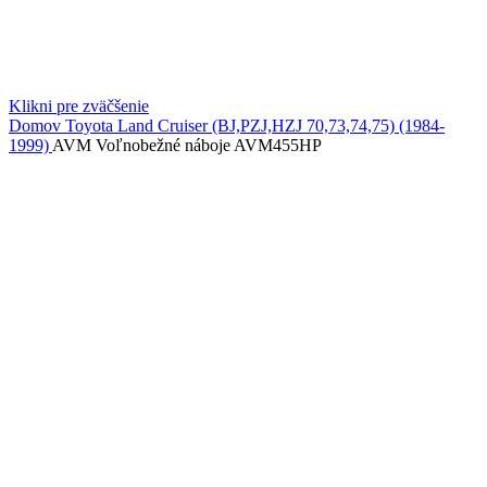
Klikni pre zväčšenie
Domov
Toyota
Land Cruiser (BJ,PZJ,HZJ 70,73,74,75) (1984-
1999)
AVM Voľnobežné náboje AVM455HP