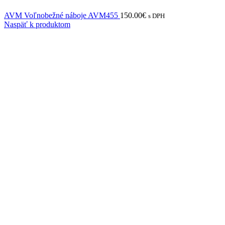
AVM Voľnobežné náboje AVM455
150.00
€
s DPH
Naspäť k produktom
AVM Voľnobežné náboje AVM723HP
225.68
€
s DPH
AVM Voľnobežné náboje