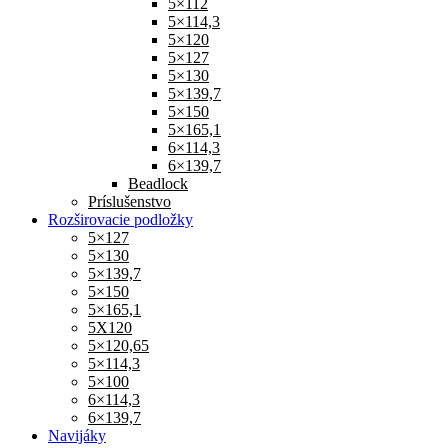
5×112
5×114,3
5×120
5×127
5×130
5×139,7
5×150
5×165,1
6×114,3
6×139,7
Beadlock
Príslušenstvo
Rozširovacie podložky
5×127
5×130
5×139,7
5×150
5×165,1
5X120
5×120,65
5×114,3
5×100
6×114,3
6×139,7
Navijáky