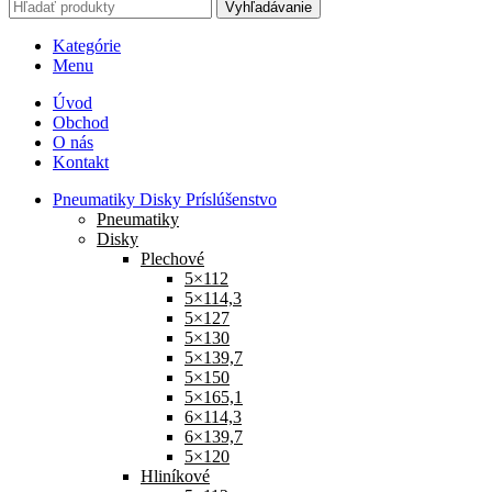
Vyhľadávanie
Kategórie
Menu
Úvod
Obchod
O nás
Kontakt
Pneumatiky Disky Príslúšenstvo
Pneumatiky
Disky
Plechové
5×112
5×114,3
5×127
5×130
5×139,7
5×150
5×165,1
6×114,3
6×139,7
5×120
Hliníkové