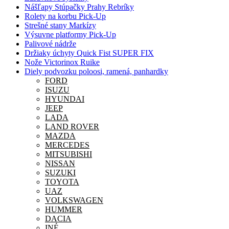
Nášľapy Stúpačky Prahy Rebríky
Rolety na korbu Pick-Up
Strešné stany Markízy
Výsuvne platformy Pick-Up
Palivové nádrže
Držiaky úchyty Quick Fist SUPER FIX
Nože Victorinox Ruike
Diely podvozku poloosi, ramená, panhardky
FORD
ISUZU
HYUNDAI
JEEP
LADA
LAND ROVER
MAZDA
MERCEDES
MITSUBISHI
NISSAN
SUZUKI
TOYOTA
UAZ
VOLKSWAGEN
HUMMER
DACIA
INÉ