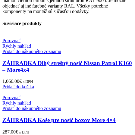
matnou čiernou farbou s jemnou štruktúrou RAL 9005. Je možné
objednať aj iné farebné varianty RAL. Všetky potrebné
komponenty na montáž sú súčasťou dodávky.
Súvisiace produkty
Porovnať
Rýchly náhľad
Pridať do nákupného zoznamu
ZÁHRADKA Dlhý strešný nosič Nissan Patrol K160
– More4x4
1,066.00
€
s DPH
Pridať do košíka
Porovnať
Rýchly náhľad
Pridať do nákupného zoznamu
ZÁHRADKA Koše pre nosič boxov More 4×4
287.00
€
s DPH