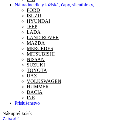
Náhradne diely ložíská, čapy, silentbloky, …
FORD
ISUZU
HYUNDAI
JEEP
LADA
LAND ROVER
MAZDA
MERCEDES
MITSUBISHI
NISSAN
SUZUKI
TOYOTA
UAZ
VOLKSWAGEN
HUMMER
DACIA
INÉ
Príslušenstvo
Nákupný košík
Zatvoriť
Obchod
0
Zoznam želaní
0
Košík