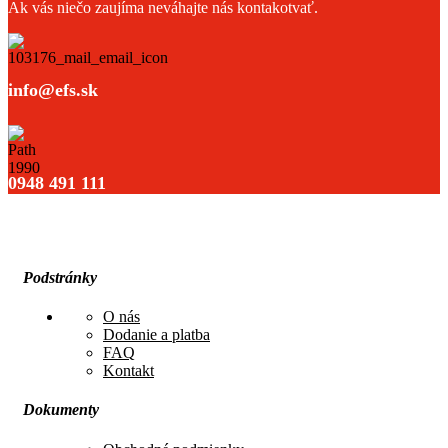
Ak vás niečo zaujíma neváhajte nás kontakotvať.
info@efs.sk
0948 491 111
Podstránky
O nás
Dodanie a platba
FAQ
Kontakt
Dokumenty