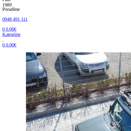
Poradíme
0948 491 111
0
0.00
€
Kategórie
0
0.00
€