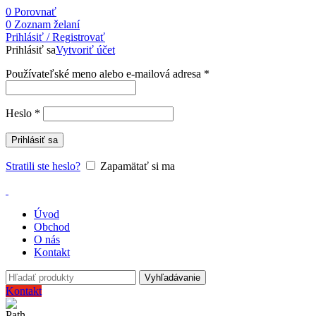
0
Porovnať
0
Zoznam želaní
Prihlásiť / Registrovať
Prihlásiť sa
Vytvoriť účet
Používateľské meno alebo e-mailová adresa
*
Heslo
*
Prihlásiť sa
Stratili ste heslo?
Zapamätať si ma
Úvod
Obchod
O nás
Kontakt
Vyhľadávanie
Kontakt