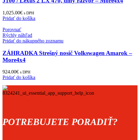
J100 / Lexus 2 LX 470, dlhý rázvor – More4x4
1,025.00
€
s DPH
Pridať do košíka
Porovnať
Rýchly náhľad
Pridať do nákupného zoznamu
ZÁHRADKA Strešný nosič Volkswagen Amarok –
More4x4
924.00
€
s DPH
Pridať do košíka
POTREBUJETE PORADIŤ?