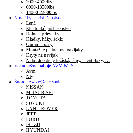
2000-4500lbs
6000-13500lbs
14000-22000lbs
Navijáky – príslušenstvo
Laná
Elektrické príslušenstvo
Rolne a prievlaky
Kladky, háky, šekle
Gurtne – pásy
Montážne platne pod navijaky
Kryty na navijak
Náhradne diely ložíská, čapy, silentbloky, …
Voľnobežne náboje AVM NTY
Avm
Nty
Šnorchle – zvýšene sania
NISSAN
MITSUBISHI
TOYOTA
SUZUKI
LAND ROVER
JEEP
FORD
ISUZU
HYUNDAI