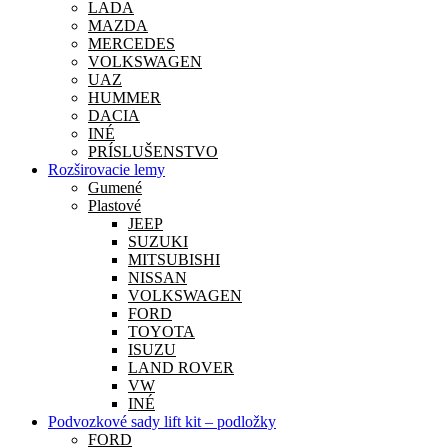
LADA
MAZDA
MERCEDES
VOLKSWAGEN
UAZ
HUMMER
DACIA
INÉ
PRÍSLUŠENSTVO
Rozširovacie lemy
Gumené
Plastové
JEEP
SUZUKI
MITSUBISHI
NISSAN
VOLKSWAGEN
FORD
TOYOTA
ISUZU
LAND ROVER
VW
INÉ
Podvozkové sady lift kit – podložky
FORD