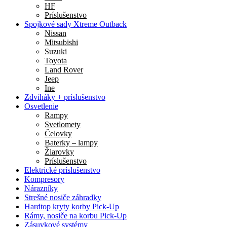
HF
Príslušenstvo
Spojkové sady Xtreme Outback
Nissan
Mitsubishi
Suzuki
Toyota
Land Rover
Jeep
Ine
Zdviháky + príslušenstvo
Osvetlenie
Rampy
Svetlomety
Čelovky
Baterky – lampy
Žiarovky
Príslušenstvo
Elektrické príslušenstvo
Kompresory
Nárazníky
Strešné nosiče záhradky
Hardtop kryty korby Pick-Up
Rámy, nosiče na korbu Pick-Up
Zásuvkové systémy