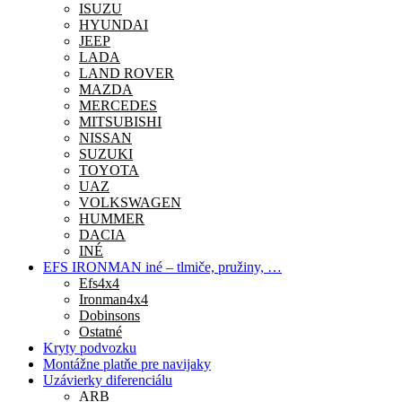
ISUZU
HYUNDAI
JEEP
LADA
LAND ROVER
MAZDA
MERCEDES
MITSUBISHI
NISSAN
SUZUKI
TOYOTA
UAZ
VOLKSWAGEN
HUMMER
DACIA
INÉ
EFS IRONMAN iné – tlmiče, pružiny, …
Efs4x4
Ironman4x4
Dobinsons
Ostatné
Kryty podvozku
Montážne platňe pre navijaky
Uzávierky diferenciálu
ARB