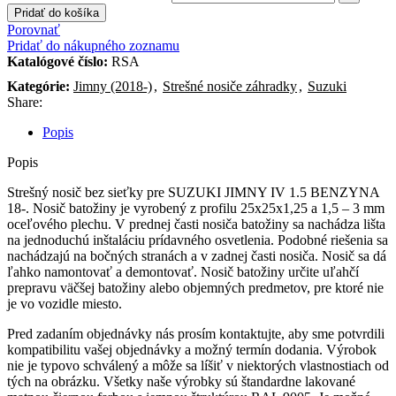
Pridať do košíka
Porovnať
Pridať do nákupného zoznamu
Katalógové číslo:
RSA
Kategórie:
Jimny (2018-)
,
Strešné nosiče záhradky
,
Suzuki
Share:
Popis
Popis
Strešný nosič bez sieťky pre SUZUKI JIMNY IV 1.5 BENZYNA
18-. Nosič batožiny je vyrobený z profilu 25x25x1,25 a 1,5 – 3 mm
oceľového plechu. V prednej časti nosiča batožiny sa nachádza lišta
na jednoduchú inštaláciu prídavného osvetlenia. Podobné riešenia sa
nachádzajú na bočných stranách a v zadnej časti nosiča. Nosič sa dá
ľahko namontovať a demontovať. Nosič batožiny určite uľahčí
prepravu väčšej batožiny alebo objemných predmetov, pre ktoré nie
je vo vozidle miesto.
Pred zadaním objednávky nás prosím kontaktujte, aby sme potvrdili
kompatibilitu vašej objednávky a možný termín dodania. Výrobok
nie je typovo schválený a môže sa líšiť v niektorých vlastnostiach od
tých na obrázku. Všetky naše výrobky sú štandardne lakované