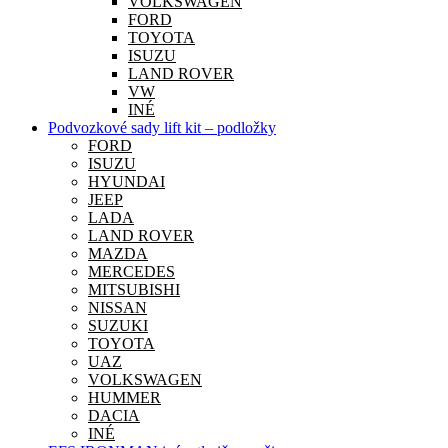
VOLKSWAGEN
FORD
TOYOTA
ISUZU
LAND ROVER
VW
INÉ
Podvozkové sady lift kit – podložky
FORD
ISUZU
HYUNDAI
JEEP
LADA
LAND ROVER
MAZDA
MERCEDES
MITSUBISHI
NISSAN
SUZUKI
TOYOTA
UAZ
VOLKSWAGEN
HUMMER
DACIA
INÉ