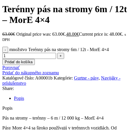
Terénny pás na stromy 6m / 12t
– MorE 4×4
63.00
€
Original price was: 63.00€.
48.00
€
Current price is: 48.00€.
s
DPH
množstvo Terénny pás na stromy 6m / 12t - MorE 4×4
Pridať do košíka
Porovnať
Pridať do nákupného zoznamu
Katalógové číslo:
A00001b
Kategórie:
Gurtne - pásy
,
Navijáky -
príslušenstvo
Share:
Popis
Popis
Pás na stromy – terénny – 6 m / 12 000 kg – MorE 4×4
Pásy More 4×4 sa široko používajú v terénnych vozidlách. Od