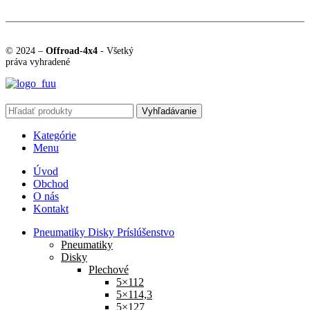
© 2024 –
Offroad-4x4
- Všetký
práva vyhradené
Vyhľadávanie
Kategórie
Menu
Úvod
Obchod
O nás
Kontakt
Pneumatiky Disky Príslúšenstvo
Pneumatiky
Disky
Plechové
5×112
5×114,3
5×127