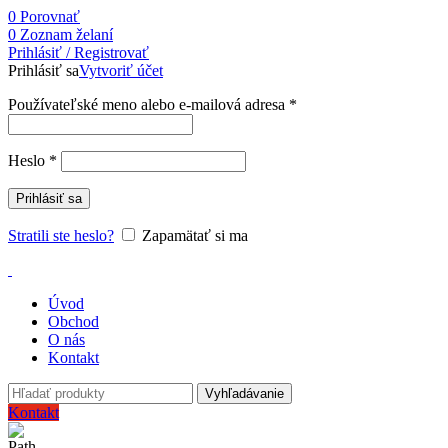
0
Porovnať
0
Zoznam želaní
Prihlásiť / Registrovať
Prihlásiť sa
Vytvoriť účet
Používateľské meno alebo e-mailová adresa
*
Heslo
*
Prihlásiť sa
Stratili ste heslo?
Zapamätať si ma
Úvod
Obchod
O nás
Kontakt
Vyhľadávanie
Kontakt