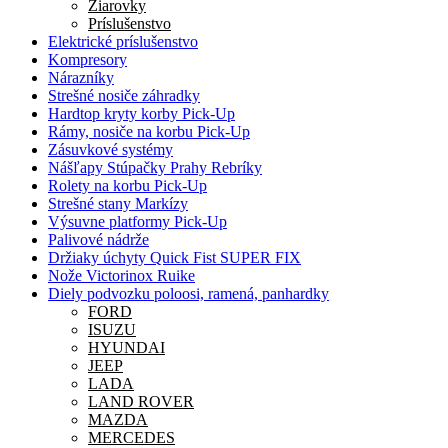
Žiarovky
Príslušenstvo
Elektrické príslušenstvo
Kompresory
Nárazníky
Strešné nosiče záhradky
Hardtop kryty korby Pick-Up
Rámy, nosiče na korbu Pick-Up
Zásuvkové systémy
Nášľapy Stúpačky Prahy Rebríky
Rolety na korbu Pick-Up
Strešné stany Markízy
Výsuvne platformy Pick-Up
Palivové nádrže
Držiaky úchyty Quick Fist SUPER FIX
Nože Victorinox Ruike
Diely podvozku poloosi, ramená, panhardky
FORD
ISUZU
HYUNDAI
JEEP
LADA
LAND ROVER
MAZDA
MERCEDES