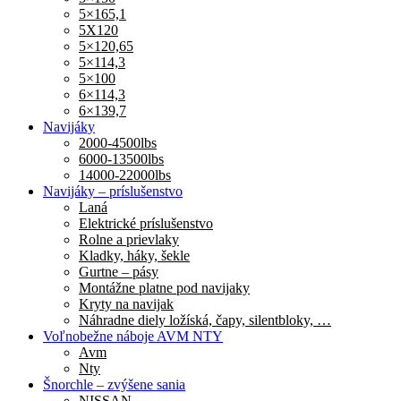
5×165,1
5X120
5×120,65
5×114,3
5×100
6×114,3
6×139,7
Navijáky
2000-4500lbs
6000-13500lbs
14000-22000lbs
Navijáky – príslušenstvo
Laná
Elektrické príslušenstvo
Rolne a prievlaky
Kladky, háky, šekle
Gurtne – pásy
Montážne platne pod navijaky
Kryty na navijak
Náhradne diely ložíská, čapy, silentbloky, …
Voľnobežne náboje AVM NTY
Avm
Nty
Šnorchle – zvýšene sania
NISSAN