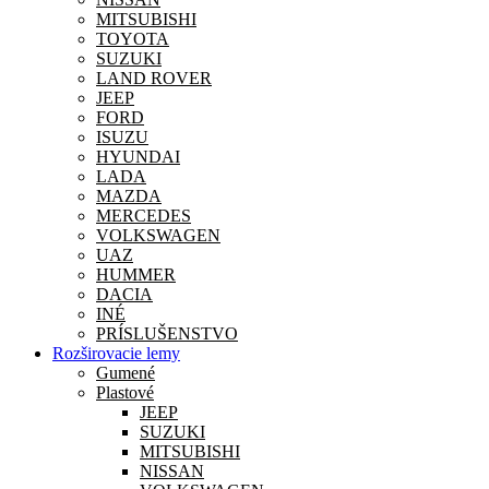
MITSUBISHI
TOYOTA
SUZUKI
LAND ROVER
JEEP
FORD
ISUZU
HYUNDAI
LADA
MAZDA
MERCEDES
VOLKSWAGEN
UAZ
HUMMER
DACIA
INÉ
PRÍSLUŠENSTVO
Rozširovacie lemy
Gumené
Plastové
JEEP
SUZUKI
MITSUBISHI
NISSAN