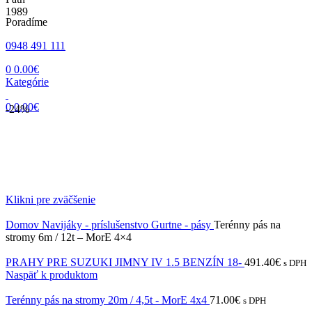
Poradíme
0948 491 111
0
0.00
€
Kategórie
0
0.00
€
-24%
Klikni pre zväčšenie
Domov
Navijáky - príslušenstvo
Gurtne - pásy
Terénny pás na
stromy 6m / 12t – MorE 4×4
PRAHY PRE SUZUKI JIMNY IV 1.5 BENZÍN 18-
491.40
€
s DPH
Naspäť k produktom
Terénny pás na stromy 20m / 4,5t - MorE 4x4
71.00
€
s DPH