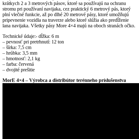
krátkych 2 a 3 metrových pásov, ktoré sa používajú na ochranu
stromu pri používaní navijaka, cez praktický 6 metrový pás, ktorý
plní vlečné funkcie, až po dlhé 20 metrové pásy, ktoré umožňujú
pripevnenie vozidla na traverze alebo ktoré slúžia ako predĺženie
lana navijaka. Všetky pásy More 4×4 majú na oboch stranách očko.
Technické údaje:- dĺžka: 6 m
– pevnosť pri pretrhnutí: 12 ton
– šírka: 7,5 cm
– hrúbka: 3,5 mm
– hmotnosť: 2,1 kg
– farba: červená
– dvojité prešitie
MorE 4×4 – Výrobca a distribútor terénneho príslušenstva