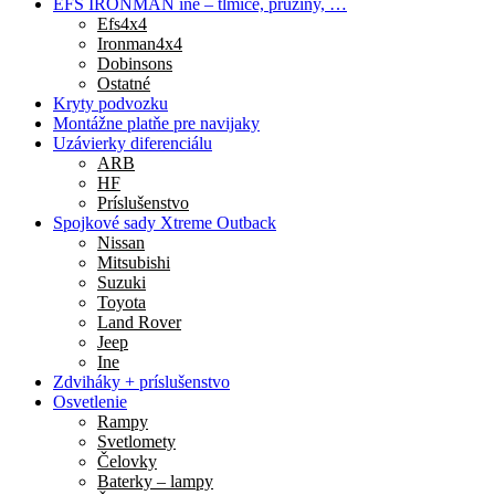
EFS IRONMAN iné – tlmiče, pružiny, …
Efs4x4
Ironman4x4
Dobinsons
Ostatné
Kryty podvozku
Montážne platňe pre navijaky
Uzávierky diferenciálu
ARB
HF
Príslušenstvo
Spojkové sady Xtreme Outback
Nissan
Mitsubishi
Suzuki
Toyota
Land Rover
Jeep
Ine
Zdviháky + príslušenstvo
Osvetlenie
Rampy
Svetlomety
Čelovky
Baterky – lampy