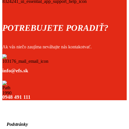
POTREBUJETE PORADIŤ?
Ak vás niečo zaujíma neváhajte nás kontakotvať.
info@efs.sk
0948 491 111
Podstránky