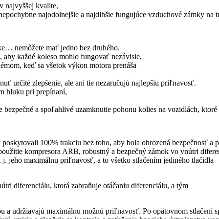
 najvyššej kvalite,
 nepochybne najodolnejšie a najdlhšie fungujúce vzduchové zámky na t
ruke… nemôžete mať jedno bez druhého.
k, aby každé koleso mohlo fungovať nezávisle,
oblémom, keď sa všetok výkon motora prenáša
určité zlepšenie, ale ani tie nezaručujú najlepšiu priľnavosť.
 hluku pri prepínaní,
e bezpečné a spoľahlivé uzamknutie pohonu kolies na vozidlách, ktoré
poskytovali 100% trakciu bez toho, aby bola ohrozená bezpečnosť a po
oužitie kompresora ARB, robustný a bezpečný zámok vo vnútri diferen
j. jeho maximálnu priľnavosť, a to všetko stlačením jediného tlačidla
ri diferenciálu, ktorá zabraňuje otáčaniu diferenciálu, a tým
ou a udržiavajú maximálnu možnú priľnavosť. Po opätovnom stlačení s