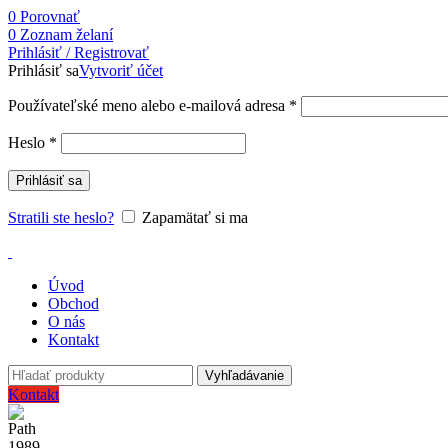
0
Porovnať
0
Zoznam želaní
Prihlásiť / Registrovať
Prihlásiť sa
Vytvoriť účet
Používateľské meno alebo e-mailová adresa
*
Heslo
*
Prihlásiť sa
Stratili ste heslo?
Zapamätať si ma
Úvod
Obchod
O nás
Kontakt
Vyhľadávanie
Kontakt