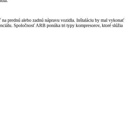
idla.
ať na prednú alebo zadnú nápravu vozidla. Inštaláciu by mal vykonať
erenciálu. Spoločnosť ARB ponúka tri typy kompresorov, ktoré slúžia