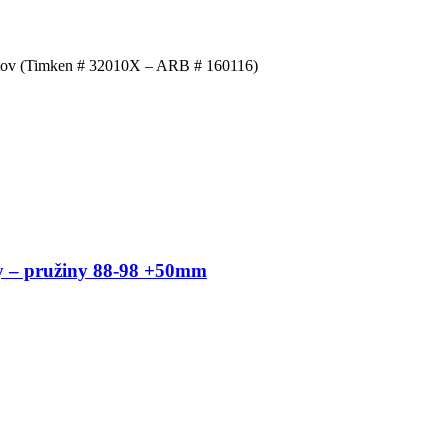
elitov (Timken # 32010X – ARB # 160116)
 – pružiny 88-98 +50mm