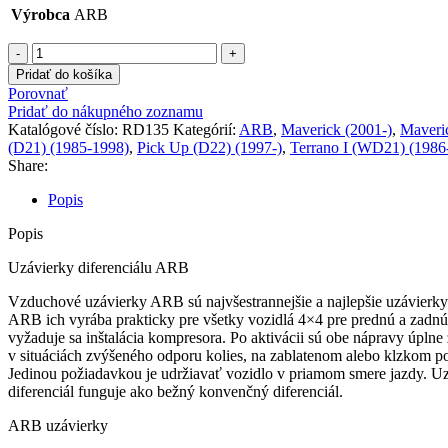
Výrobca
ARB
množstvo
Uzávierka
Pridať do košíka
ARB
Porovnať
Nissan
Pridať do nákupného zoznamu
Patrol
Katalógové číslo:
RD135
Kategórií:
ARB
,
Maverick (2001-)
,
Maveri
zadná
(D21) (1985-1998)
,
Pick Up (D22) (1997-)
,
Terrano I (WD21) (1986
Y60
Share:
Y61,
Terrano
Popis
2,
D21
Popis
D22
Uzávierky diferenciálu ARB
Vzduchové uzávierky ARB sú najvšestrannejšie a najlepšie uzávierky p
ARB ich vyrába prakticky pre všetky vozidlá 4×4 pre prednú a zadn
vyžaduje sa inštalácia kompresora. Po aktivácii sú obe nápravy úpln
v situáciách zvýšeného odporu kolies, na zablatenom alebo klzkom p
Jedinou požiadavkou je udržiavať vozidlo v priamom smere jazdy. U
diferenciál funguje ako bežný konvenčný diferenciál.
ARB uzávierky