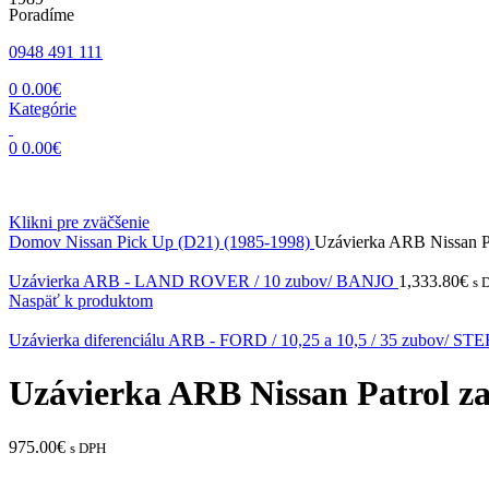
Poradíme
0948 491 111
0
0.00
€
Kategórie
0
0.00
€
Klikni pre zväčšenie
Domov
Nissan
Pick Up (D21) (1985-1998)
Uzávierka ARB Nissan P
Uzávierka ARB - LAND ROVER / 10 zubov/ BANJO
1,333.80
€
s 
Naspäť k produktom
Uzávierka diferenciálu ARB - FORD / 10,25 a 10,5 / 35 zubov/
Uzávierka ARB Nissan Patrol z
975.00
€
s DPH