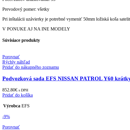
Prevodový pomer: všetky
Pri inštalácii uzávierky je potrebné vymeniť 50mm ložiská koša sat
V PONUKE AJ NA INE MODELY
Súvisiace produkty
Porovnať
Rýchly náhľad
Pridať do nákupného zoznamu
Podvozková sada EFS NISSAN PATROL Y60 krátky
852.80
€
s DPH
Pridať do košíka
Výrobca
EFS
-9%
Porovnať