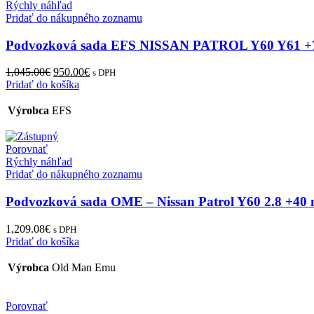
Rýchly náhľad
Pridať do nákupného zoznamu
Podvozková sada EFS NISSAN PATROL Y60 Y61
Original
Current
1,045.00
€
950.00
€
s DPH
price
price
Pridať do košíka
was:
is:
1,045.00€.
950.00€.
Výrobca
EFS
Porovnať
Rýchly náhľad
Pridať do nákupného zoznamu
Podvozková sada OME – Nissan Patrol Y60 2.8 +40
1,209.08
€
s DPH
Pridať do košíka
Výrobca
Old Man Emu
Porovnať