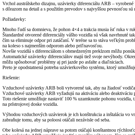
Vrchol austrálskeho dizajnu, uzávierky diferenciálu ARB – vyrobené v
s dôrazom na detail a s použitím prevodov s najvyššou pevnosťou sú
Požiadavky:
Mnoho ľudí sa domnieva, že pohon 4×4 a trakcia musia ísť ruka v 
Štandardné otvorené diferenciály vášho vozidla sú však navrhnuté ta
čím sa eliminuje odpor pri zatáčaní. V teréne sa to stáva veľkým pr
na koleso s najmenším odporom alebo priľnavosťou.
Novšie vozidlá s diferenciálom s obmedzeným preklzom môžu ponúknuť 
Automatické uzávierky diferenciálov majú tiež svoje nevýhody. Okrem
môžu spôsobovať problémy aj pri jazde po asfalte a diaľniciach.
Preto je opodstatnená potreba uzávierkového systému, ktorý umožňuj
Riešenie:
Vzduchové uzávierky ARB boli vytvorené tak, aby na žiadosť vodiča 
Vzduchové uzávierky ARB vyžadujú na aktiváciu alebo deaktiváciu p
Toto riešenie umožňuje nastaviť 100 % uzamknutie pohonu vozidla, t. 
na prístrojovej doske vozidla.
Výhodou vzduchových uzávierok je ich konštrukcia a inštalácia vo vnút
zabraňuje tomu, aby sa poloosi otáčali nezávisle od seba.
Obe kolesá na jednej náprave sa potom otáčajú konštantnou rýchlosť