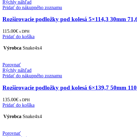
Rýchly náhľad
Pridať do nákupného zoznamu
Rozširovacie podložky pod kolesá 5×114,3 30mm 71
115.00
€
s DPH
Pridať do košíka
Výrobca
Snake4x4
Porovnať
Rýchly náhľad
Pridať do nákupného zoznamu
Rozširovacie podložky pod kolesá 6×139,7 50mm 11
135.00
€
s DPH
Pridať do košíka
Výrobca
Snake4x4
Porovnať