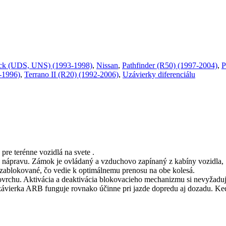
ck (UDS, UNS) (1993-1998)
,
Nissan
,
Pathfinder (R50) (1997-2004)
,
P
-1996)
,
Terrano II (R20) (1992-2006)
,
Uzávierky diferenciálu
re terénne vozidlá na svete .
ú nápravu. Zámok je ovládaný a vzduchovo zapínaný z kabíny vozidla,
e zablokované, čo vedie k optimálnemu prenosu na obe kolesá.
ovrchu. Aktivácia a deaktivácia blokovacieho mechanizmu si nevyžaduj
závierka ARB funguje rovnako účinne pri jazde dopredu aj dozadu. Ke