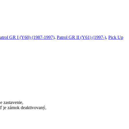
atrol GR I (Y60) (1987-1997)
,
Patrol GR II (Y61) (1997-)
,
Pick Up
e zastavenie,
ď je zámok deaktivovaný,