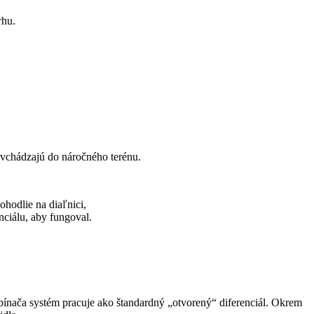
rhu.
 vchádzajú do náročného terénu.
hodlie na diaľnici,
ciálu, aby fungoval.
pínača systém pracuje ako štandardný „otvorený“ diferenciál. Okrem