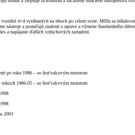
 emisie a zlepšuje sa kontrola a zaťaženie hnacieho ústrojenstva voz
álu vozidiel 4×4 vyrábaných na trhoch po celom svete. Môžu sa inštalov
iálne nástroje a postačujú znalosti o oprave a výmene štandardného dif
ies a napájanie ďalších vzduchových zariadení.
ené po roku 1986 – so šesťvalcovým motorom
v rokoch 1986-05 – so šesťvalcovým motorom
 1998
 1998
ku 2003