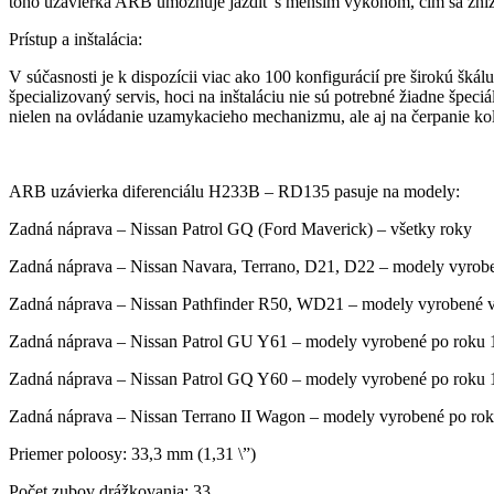
toho uzávierka ARB umožňuje jazdiť s menším výkonom, čím sa znižujú
Prístup a inštalácia:
V súčasnosti je k dispozícii viac ako 100 konfigurácií pre širokú šk
špecializovaný servis, hoci na inštaláciu nie sú potrebné žiadne špec
nielen na ovládanie uzamykacieho mechanizmu, ale aj na čerpanie kol
ARB uzávierka diferenciálu H233B – RD135 pasuje na modely:
Zadná náprava – Nissan Patrol GQ (Ford Maverick) – všetky roky
Zadná náprava – Nissan Navara, Terrano, D21, D22 – modely vyrob
Zadná náprava – Nissan Pathfinder R50, WD21 – modely vyrobené 
Zadná náprava – Nissan Patrol GU Y61 – modely vyrobené po roku
Zadná náprava – Nissan Patrol GQ Y60 – modely vyrobené po roku
Zadná náprava – Nissan Terrano II Wagon – modely vyrobené po ro
Priemer poloosy: 33,3 mm (1,31 \”)
Počet zubov drážkovania: 33