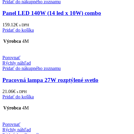
Pridať do nákupného zoznamu
Panel LED 140W (14 led x 10W) combo
159.12
€
s DPH
Pridať do košíka
Výrobca
4M
Porovnať
Rýchly náhľad
Pridať do nákupného zoznamu
Pracovná lampa 27W rozptýlené svetlo
21.06
€
s DPH
Pridať do košíka
Výrobca
4M
Porovnať
Rýchly náhľad