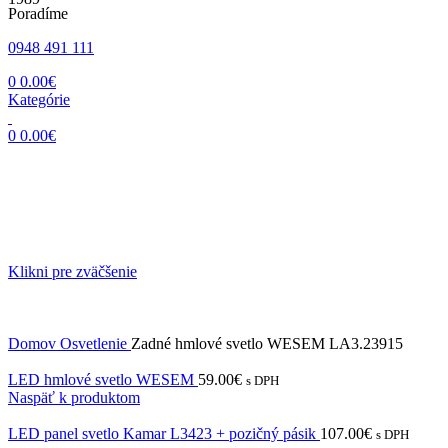
Poradíme
0948 491 111
0
0.00
€
Kategórie
0
0.00
€
Klikni pre zväčšenie
Domov
Osvetlenie
Zadné hmlové svetlo WESEM LA3.23915
LED hmlové svetlo WESEM
59.00
€
s DPH
Naspäť k produktom
LED panel svetlo Kamar L3423 + pozičný pásik
107.00
€
s DPH