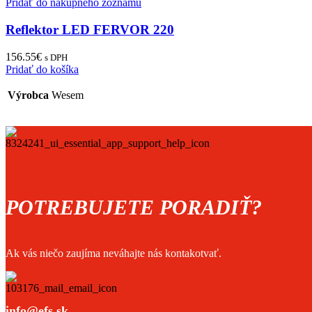
Pridať do nákupného zoznamu
Reflektor LED FERVOR 220
156.55
€
s DPH
Pridať do košíka
Výrobca
Wesem
POTREBUJETE PORADIŤ?
Ak vás niečo zaujíma neváhajte nás kontakotvať.
info@efs.sk