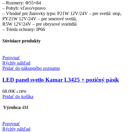
– Rozmery: Φ55×84
– Pohyb: vľavo/vpravo
– Vhodné pre žiarovky typu: P21W 12V/24V – pre svetlá: stop,
PY21W 12V/24V – pre smerové svetlá,
R5W 12V/24V – pre obrysové svietidlá
– Trieda ochrany: IP66
Súvisiace produkty
Porovnať
Rýchly náhľad
Pridať do nákupného zoznamu
LED panel svetlo Kamar L3425 + pozičný pásik
68.00
€
s DPH
Pridať do košíka
Výrobca
4M
Porovnať
Rýchly náhľad