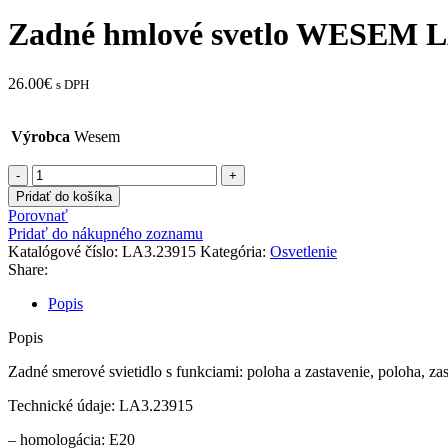
Zadné hmlové svetlo WESEM L
26.00
€
s DPH
Výrobca
Wesem
množstvo
Zadné
Pridať do košíka
hmlové
Porovnať
svetlo
Pridať do nákupného zoznamu
WESEM
Katalógové číslo:
LA3.23915
Kategória:
Osvetlenie
LA3.23915
Share:
Popis
Popis
Zadné smerové svietidlo s funkciami: poloha a zastavenie, poloha, za
Technické údaje: LA3.23915
– homologácia: E20