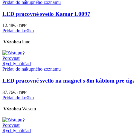
Pridať do nákupného zoznamu
LED pracovné svetlo Kamar L0097
12.48
€
s DPH
Pridať do košíka
Výrobca
inne
Porovnať
Rýchly náhľad
Pridať do nákupného zoznamu
LED pracovné svetlo na magnet s 8m káblom pre c
87.76
€
s DPH
Pridať do košíka
Výrobca
Wesem
Porovnať
Rýchly náhľad