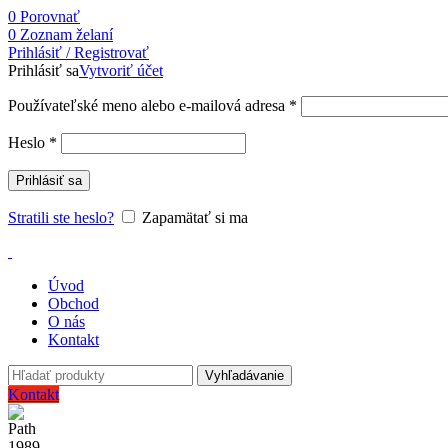
0
Porovnať
0
Zoznam želaní
Prihlásiť / Registrovať
Prihlásiť sa
Vytvoriť účet
Používateľské meno alebo e-mailová adresa
*
Heslo
*
Prihlásiť sa
Stratili ste heslo?
Zapamätať si ma
Úvod
Obchod
O nás
Kontakt
Vyhľadávanie
Kontakt