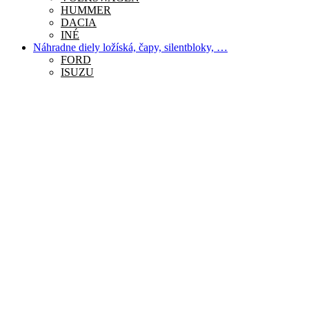
HUMMER
DACIA
INÉ
Náhradne diely ložíská, čapy, silentbloky, …
FORD
ISUZU
HYUNDAI
JEEP
LADA
LAND ROVER
MAZDA
MERCEDES
MITSUBISHI
NISSAN
SUZUKI
TOYOTA
UAZ
VOLKSWAGEN
HUMMER
DACIA
INÉ
Príslušenstvo
Nákupný košík
Zatvoriť