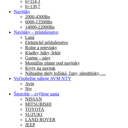
6×114,3
6×139,7
Navijáky
2000-4500lbs
6000-13500lbs
14000-22000lbs
Navijáky – príslušenstvo
Laná
Elektrické príslušenstvo
Rolne a prievlaky
Kladky, háky, šekle
Gurtne – pásy
Montážne platne pod navijaky
Kryty na navijak
Náhradne diely ložíská, čapy, silentbloky, …
Voľnobežne náboje AVM NTY
Avm
Nty
Šnorchle – zvýšene sania
NISSAN
MITSUBISHI
TOYOTA
SUZUKI
LAND ROVER
JEEP