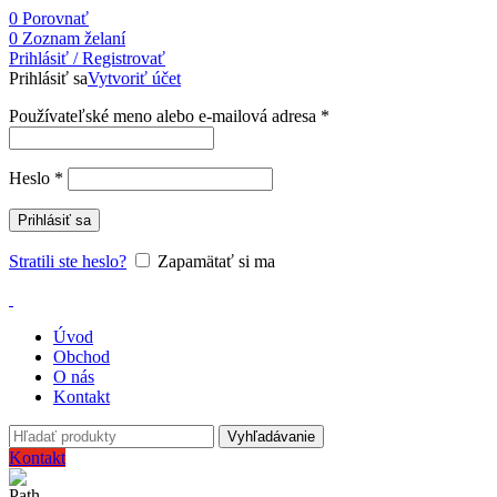
0
Porovnať
0
Zoznam želaní
Prihlásiť / Registrovať
Prihlásiť sa
Vytvoriť účet
Používateľské meno alebo e-mailová adresa
*
Heslo
*
Prihlásiť sa
Stratili ste heslo?
Zapamätať si ma
Úvod
Obchod
O nás
Kontakt
Vyhľadávanie
Kontakt