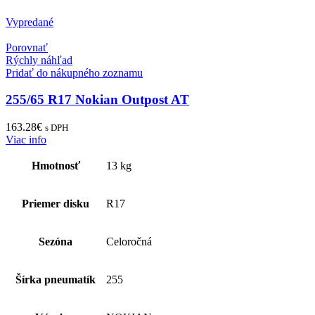
Vypredané
Porovnať
Rýchly náhľad
Pridať do nákupného zoznamu
255/65 R17 Nokian Outpost AT
163.28
€
s DPH
Viac info
Hmotnosť
13 kg
Priemer disku
R17
Sezóna
Celoročná
Šírka pneumatík
255