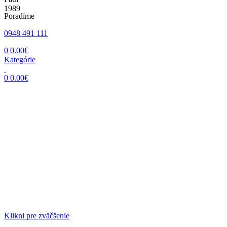
Poradíme
0948 491 111
0
0.00
€
Kategórie
0
0.00
€
Klikni pre zväčšenie