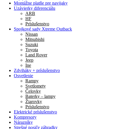
Montážne platňe pre navijaky
Uzávierky diferenciálu
ARB
HF
Príslušenstvo
Spojkové sady Xtreme Outback
Nissan
Mitsubishi
Suzuki
Toyota
Land Rover
Jeep
Ine
Zdviháky + príslušenstvo
Osvetlenie
Rampy
Svetlomety
Čelovky
Baterky – lampy
Žiarovky
Príslušenstvo
Elektrické príslušenstvo
Kompresory
Nárazníky
Strešné nosiče záhradky