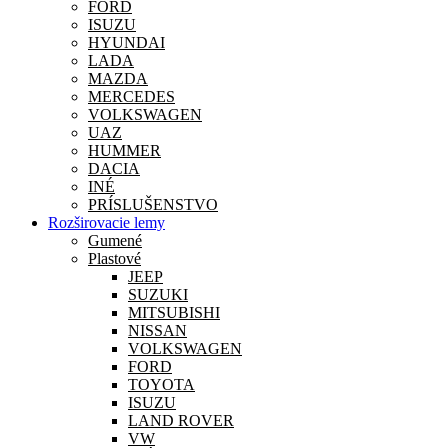
FORD
ISUZU
HYUNDAI
LADA
MAZDA
MERCEDES
VOLKSWAGEN
UAZ
HUMMER
DACIA
INÉ
PRÍSLUŠENSTVO
Rozširovacie lemy
Gumené
Plastové
JEEP
SUZUKI
MITSUBISHI
NISSAN
VOLKSWAGEN
FORD
TOYOTA
ISUZU
LAND ROVER
VW