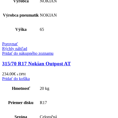
Výrobca
NOKIAN
Výrobca pneumatík
NOKIAN
Výška
65
Porovnať
Rýchly náhľad
Pridať do nákupného zoznamu
315/70 R17 Nokian Outpost AT
234.00
€
s DPH
Pridať do košíka
Hmotnosť
20 kg
Priemer disku
R17
Sezóna
Celoročná