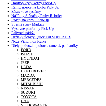
Hardtop kryty korby Pick-Up
Rámy, nosiče na korbu Pick-Up
Zásuvkové systémy
Nášľapy Stúpačky Prahy Rebríky
Rolety na korbu Pick-Up
Strešné stany Markízy
Výsuvne platformy Pick-Up
Palivové nádrže
Držiaky úchyty Quick Fist SUPER FIX
Nože Victorinox Ruike
Diely podvozku poloosi, ramená, panhardky
FORD
ISUZU
HYUNDAI
JEEP
LADA
LAND ROVER
MAZDA
MERCEDES
MITSUBISHI
NISSAN
SUZUKI
TOYOTA
UAZ
VOLKSWAGEN