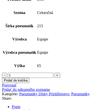
Sezóna
Celoročná
Šírka pneumatík
215
Výrobca
Equipe
Výrobca pneumatík
Equipe
Výška
65
Pridať do košíka
Porovnať
Pridať do nákupného zoznamu
Kategórie:
Pneumatiky Disky Príslúšenstvo
,
Pneumatiky
Share:
Popis