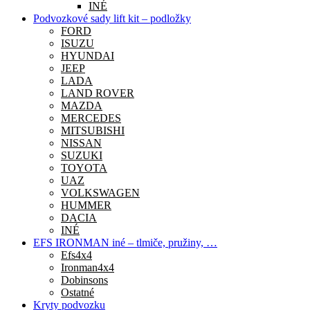
INÉ
Podvozkové sady lift kit – podložky
FORD
ISUZU
HYUNDAI
JEEP
LADA
LAND ROVER
MAZDA
MERCEDES
MITSUBISHI
NISSAN
SUZUKI
TOYOTA
UAZ
VOLKSWAGEN
HUMMER
DACIA
INÉ
EFS IRONMAN iné – tlmiče, pružiny, …
Efs4x4
Ironman4x4
Dobinsons
Ostatné
Kryty podvozku