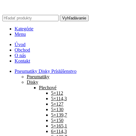
Vyhľadávanie
Kategórie
Menu
Úvod
Obchod
O nás
Kontakt
Pneumatiky Disky Príslúšenstvo
Pneumatiky
Disky
Plechové
5×112
5×114,3
5×127
5×130
5×139,7
5×150
5×165,1
6×114,3