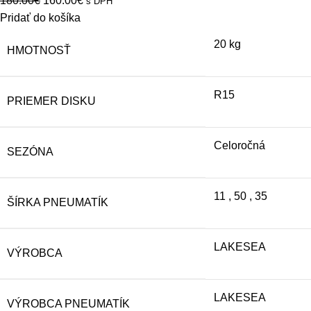
180.00
€
160.00
€
s DPH
price
price
Pridať do košíka
was:
is:
20 kg
HMOTNOSŤ
180.00€.
160.00€.
R15
PRIEMER DISKU
Celoročná
SEZÓNA
11
,
50
,
35
ŠÍRKA PNEUMATÍK
LAKESEA
VÝROBCA
LAKESEA
VÝROBCA PNEUMATÍK