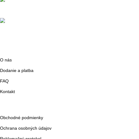
info@efs.sk
0948 491 111
Podstránky
O nás
Dodanie a platba
FAQ
Kontakt
Dokumenty
Obchodné podmienky
Ochrana osobných údajov
Reklamačný protokol