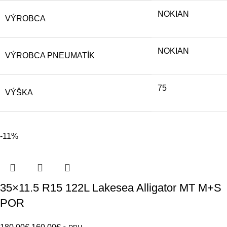
NOKIAN
VÝROBCA
NOKIAN
VÝROBCA PNEUMATÍK
75
VÝŠKA
-11%
35×11.5 R15 122L Lakesea Alligator MT M+S
POR
Original
Current