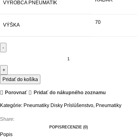
VÝROBCA PNEUMATÍK
70
VÝŠKA
množstvo
275/70
R18
RADAR
Pridať do košíka
RENEGADE
Porovnať
Pridať do nákupného zoznamu
RT+
Kategórie:
Pneumatiky Disky Príslúšenstvo
,
Pneumatiky
Share:
POPIS
RECENZIE (0)
Popis