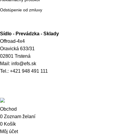
Odstúpenie od zmluvy
Kontakt
Sídlo - Prevádzka - Sklady
Offroad-4x4
Oravická 633/31
02801 Trstená
Mail: info@efs.sk
Tel.:
+421 948 491 111
Nájdete nás aj tu
© 2024 –
Offroad-4x4
- Všetký práva vyhradené
Obchod
0
Zoznam želaní
0
Košík
Môj účet