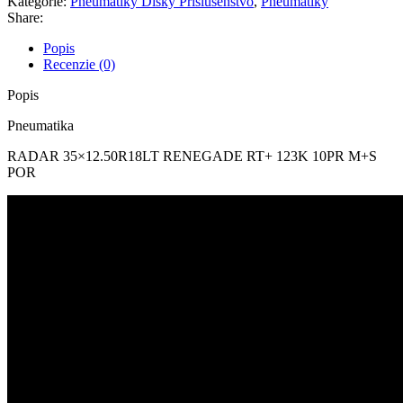
Kategórie:
Pneumatiky Disky Príslúšenstvo
,
Pneumatiky
RT+
Share:
Popis
Recenzie (0)
Popis
Pneumatika
RADAR 35×12.50R18LT RENEGADE RT+ 123K 10PR M+S
POR