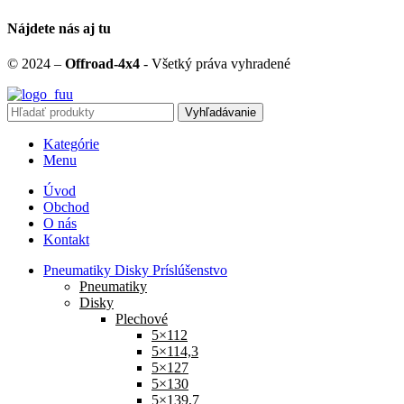
Nájdete nás aj tu
© 2024 –
Offroad-4x4
- Všetký práva vyhradené
Vyhľadávanie
Kategórie
Menu
Úvod
Obchod
O nás
Kontakt
Pneumatiky Disky Príslúšenstvo
Pneumatiky
Disky
Plechové
5×112
5×114,3
5×127
5×130
5×139,7