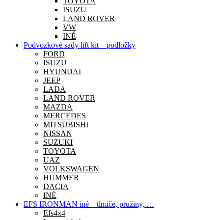
TOYOTA
ISUZU
LAND ROVER
VW
INÉ
Podvozkové sady lift kit – podložky
FORD
ISUZU
HYUNDAI
JEEP
LADA
LAND ROVER
MAZDA
MERCEDES
MITSUBISHI
NISSAN
SUZUKI
TOYOTA
UAZ
VOLKSWAGEN
HUMMER
DACIA
INÉ
EFS IRONMAN iné – tlmiče, pružiny, …
Efs4x4