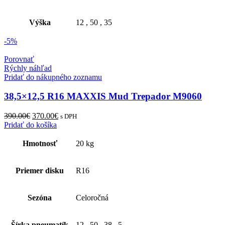
Výška
12
,
50
,
35
-5%
Porovnať
Rýchly náhľad
Pridať do nákupného zoznamu
38,5×12,5 R16 MAXXIS Mud Trepador M9060
Original
Current
390.00
€
370.00
€
s DPH
price
price
Pridať do košíka
was:
is:
390.00€.
370.00€.
Hmotnosť
20 kg
Priemer disku
R16
Sezóna
Celoročná
Šírka pneumatík
12
,
50
,
38
,
5