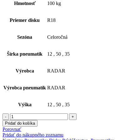
Hmotnosť
100 kg
Priemer disku
R18
Sezóna
Celoročná
Šírka pneumatík
12
,
50
,
35
Výrobca
RADAR
Výrobca pneumatík
RADAR
Výška
12
,
50
,
35
množstvo
35x12,50
Pridať do košíka
R18
Porovnať
RADAR
Pridať do nákupného zoznamu
RENEGADE