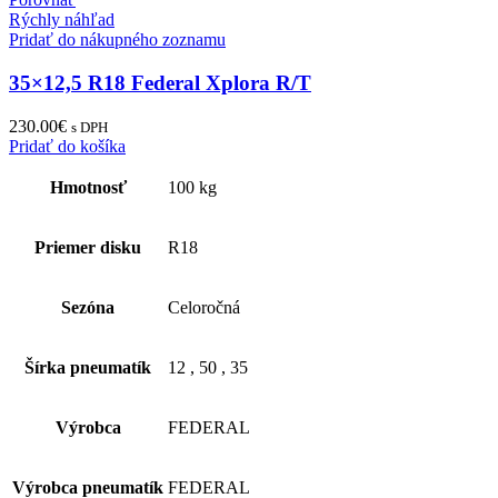
Rýchly náhľad
Pridať do nákupného zoznamu
35×12,5 R18 Federal Xplora R/T
230.00
€
s DPH
Pridať do košíka
Hmotnosť
100 kg
Priemer disku
R18
Sezóna
Celoročná
Šírka pneumatík
12
,
50
,
35
Výrobca
FEDERAL
Výrobca pneumatík
FEDERAL