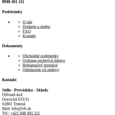
0948 491 111
Podstránky
O nás
Dodanie a platba
FAQ
Kontakt
Dokumenty
Obchodné podmienky
Ochrana osobných údajov
Reklamačný protokol
Odstúpenie od zmluvy
Kontakt
Sídlo - Prevádzka - Sklady
Offroad-4x4
Oravická 633/31
02801 Trstená
Mail: info@efs.sk
Tel.:
+421 948 491 111