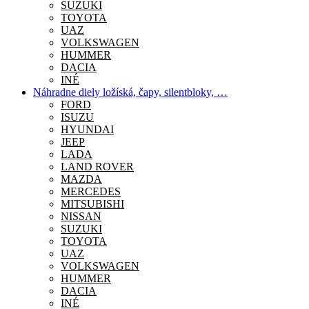
SUZUKI
TOYOTA
UAZ
VOLKSWAGEN
HUMMER
DACIA
INÉ
Náhradne diely ložíská, čapy, silentbloky, …
FORD
ISUZU
HYUNDAI
JEEP
LADA
LAND ROVER
MAZDA
MERCEDES
MITSUBISHI
NISSAN
SUZUKI
TOYOTA
UAZ
VOLKSWAGEN
HUMMER
DACIA
INÉ