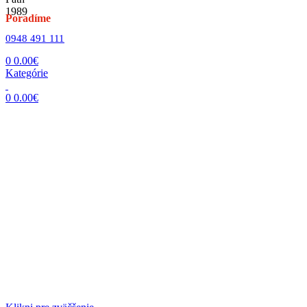
Poradíme
0948 491 111
0
0.00
€
Kategórie
0
0.00
€