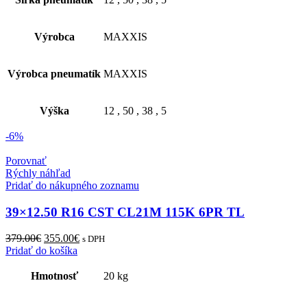
Výrobca
MAXXIS
Výrobca pneumatík
MAXXIS
Výška
12
,
50
,
38
,
5
-6%
Porovnať
Rýchly náhľad
Pridať do nákupného zoznamu
39×12.50 R16 CST CL21M 115K 6PR TL
Original
Current
379.00
€
355.00
€
s DPH
price
price
Pridať do košíka
was:
is:
379.00€.
355.00€.
Hmotnosť
20 kg