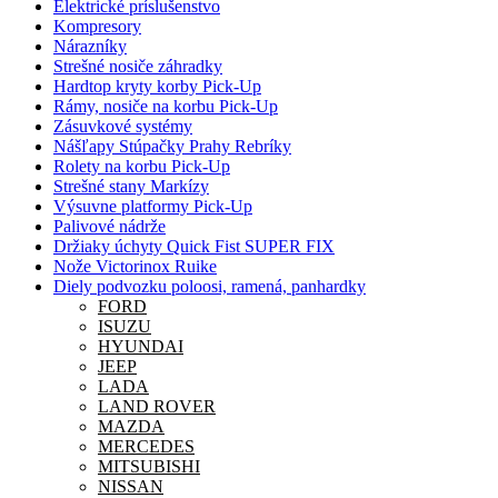
Elektrické príslušenstvo
Kompresory
Nárazníky
Strešné nosiče záhradky
Hardtop kryty korby Pick-Up
Rámy, nosiče na korbu Pick-Up
Zásuvkové systémy
Nášľapy Stúpačky Prahy Rebríky
Rolety na korbu Pick-Up
Strešné stany Markízy
Výsuvne platformy Pick-Up
Palivové nádrže
Držiaky úchyty Quick Fist SUPER FIX
Nože Victorinox Ruike
Diely podvozku poloosi, ramená, panhardky
FORD
ISUZU
HYUNDAI
JEEP
LADA
LAND ROVER
MAZDA
MERCEDES
MITSUBISHI
NISSAN