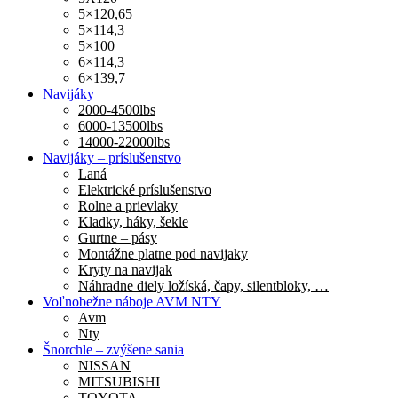
5×120,65
5×114,3
5×100
6×114,3
6×139,7
Navijáky
2000-4500lbs
6000-13500lbs
14000-22000lbs
Navijáky – príslušenstvo
Laná
Elektrické príslušenstvo
Rolne a prievlaky
Kladky, háky, šekle
Gurtne – pásy
Montážne platne pod navijaky
Kryty na navijak
Náhradne diely ložíská, čapy, silentbloky, …
Voľnobežne náboje AVM NTY
Avm
Nty
Šnorchle – zvýšene sania
NISSAN
MITSUBISHI
TOYOTA