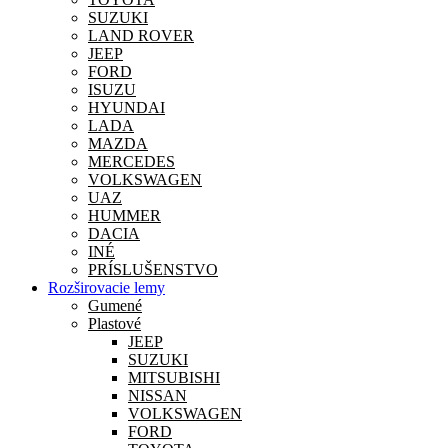
SUZUKI
LAND ROVER
JEEP
FORD
ISUZU
HYUNDAI
LADA
MAZDA
MERCEDES
VOLKSWAGEN
UAZ
HUMMER
DACIA
INÉ
PRÍSLUŠENSTVO
Rozširovacie lemy
Gumené
Plastové
JEEP
SUZUKI
MITSUBISHI
NISSAN
VOLKSWAGEN
FORD