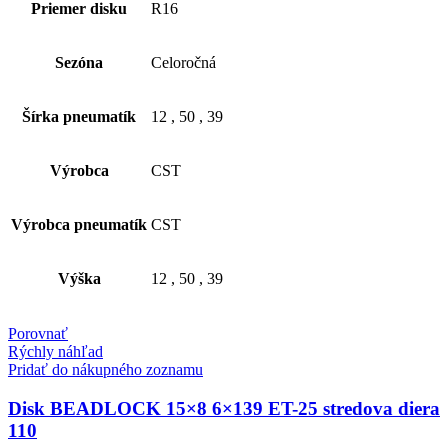
Priemer disku
R16
Sezóna
Celoročná
Šírka pneumatík
12
,
50
,
39
Výrobca
CST
Výrobca pneumatík
CST
Výška
12
,
50
,
39
Porovnať
Rýchly náhľad
Pridať do nákupného zoznamu
Disk BEADLOCK 15×8 6×139 ET-25 stredova diera
110