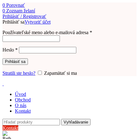
0
Porovnať
0
Zoznam želaní
Prihlásiť / Registrovať
Prihlásiť sa
Vytvoriť účet
Používateľské meno alebo e-mailová adresa
*
Heslo
*
Prihlásiť sa
Stratili ste heslo?
Zapamätať si ma
Úvod
Obchod
O nás
Kontakt
Vyhľadávanie
Kontakt