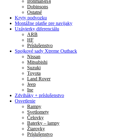
Ironman4x4
Dobinsons
Ostatné
Kryty podvozku
Montážne platňe pre navijaky
Uzávierky diferenciálu
ARB
HF
Príslušenstvo
Spojkové sady Xtreme Outback
Nissan
Mitsubishi
Suzuki
Toyota
Land Rover
Jeep
Ine
Zdviháky + príslušenstvo
Osvetlenie
Rampy
Svetlomety
Čelovky
Baterky – lampy
Žiarovky
Príslušenstvo