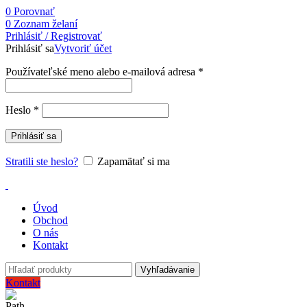
0
Porovnať
0
Zoznam želaní
Prihlásiť / Registrovať
Prihlásiť sa
Vytvoriť účet
Používateľské meno alebo e-mailová adresa
*
Heslo
*
Prihlásiť sa
Stratili ste heslo?
Zapamätať si ma
Úvod
Obchod
O nás
Kontakt
Vyhľadávanie
Kontakt