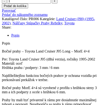
množstvo
Bočné
Pridať do košíka
prahy
Porovnať
Toyota
Pridať do nákupného zoznamu
Land
Katalógové číslo:
PR006
Kategórie:
Land Cruiser (J90) (1995-
Cruiser
2002)
,
Nášľapy Stúpačky Prahy Rebríky
,
Toyota
J95
Share:
Popis
Popis
Bočné prahy – Toyota Land Cruiser J95 Long – MorE 4×4
Pre: Toyota Land Cruiser J95 (dlhá verzia), ročníky 1995-2002
Materiál: oceľ
Hrúbka prahu / podpery: 3 mm / 6 mm
Najdôležitejšou funkciou bočných prahov je ochrana vozidla pri
prekonávaní prekážok v teréne.
Bočné prahy MorE 4×4 sú vyrobené z profilu s hrúbkou steny 3
mm a ich podpery z ocele s hrúbkou 6 mm.
Prahy by mali byť privarené k rámu pre dosiahnutie maximálnej
tuhosti a pevnosti. Neodporúča sa prahy k rámu pripevňovať