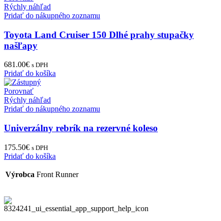
Rýchly náhľad
Pridať do nákupného zoznamu
Toyota Land Cruiser 150 Dlhé prahy stupačky
našľapy
681.00
€
s DPH
Pridať do košíka
Porovnať
Rýchly náhľad
Pridať do nákupného zoznamu
Univerzálny rebrík na rezervné koleso
175.50
€
s DPH
Pridať do košíka
Výrobca
Front Runner