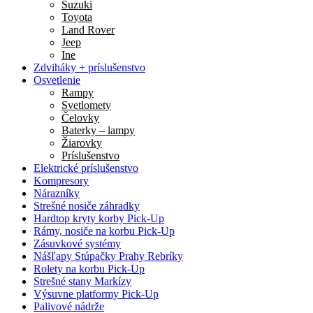
Suzuki
Toyota
Land Rover
Jeep
Ine
Zdviháky + príslušenstvo
Osvetlenie
Rampy
Svetlomety
Čelovky
Baterky – lampy
Žiarovky
Príslušenstvo
Elektrické príslušenstvo
Kompresory
Nárazníky
Strešné nosiče záhradky
Hardtop kryty korby Pick-Up
Rámy, nosiče na korbu Pick-Up
Zásuvkové systémy
Nášľapy Stúpačky Prahy Rebríky
Rolety na korbu Pick-Up
Strešné stany Markízy
Výsuvne platformy Pick-Up
Palivové nádrže