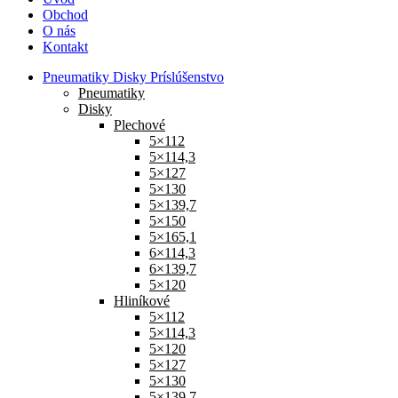
Obchod
O nás
Kontakt
Pneumatiky Disky Príslúšenstvo
Pneumatiky
Disky
Plechové
5×112
5×114,3
5×127
5×130
5×139,7
5×150
5×165,1
6×114,3
6×139,7
5×120
Hliníkové
5×112
5×114,3
5×120
5×127
5×130
5×139,7