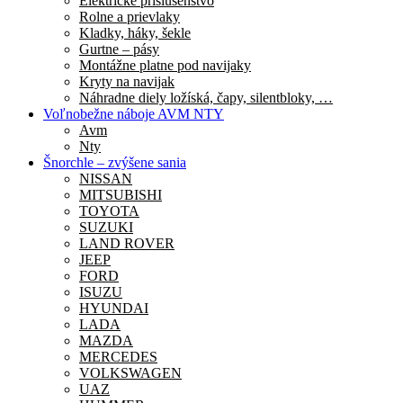
Elektrické príslušenstvo
Rolne a prievlaky
Kladky, háky, šekle
Gurtne – pásy
Montážne platne pod navijaky
Kryty na navijak
Náhradne diely ložíská, čapy, silentbloky, …
Voľnobežne náboje AVM NTY
Avm
Nty
Šnorchle – zvýšene sania
NISSAN
MITSUBISHI
TOYOTA
SUZUKI
LAND ROVER
JEEP
FORD
ISUZU
HYUNDAI
LADA
MAZDA
MERCEDES
VOLKSWAGEN
UAZ