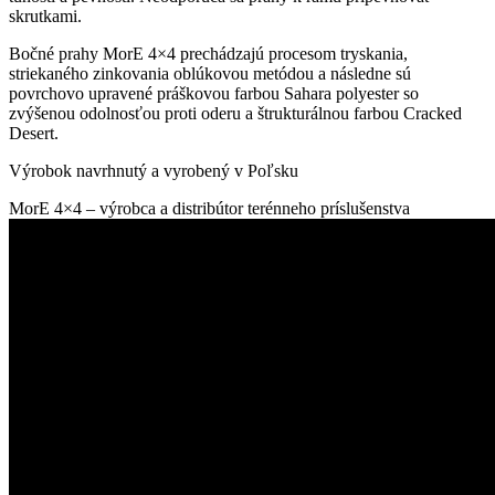
skrutkami.
Bočné prahy MorE 4×4 prechádzajú procesom tryskania,
striekaného zinkovania oblúkovou metódou a následne sú
povrchovo upravené práškovou farbou Sahara polyester so
zvýšenou odolnosťou proti oderu a štrukturálnou farbou Cracked
Desert.
Výrobok navrhnutý a vyrobený v Poľsku
MorE 4×4 – výrobca a distribútor terénneho príslušenstva