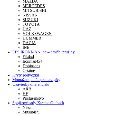
MAZDA
MERCEDES
MITSUBISHI
NISSAN
SUZUKI
TOYOTA
UAZ
VOLKSWAGEN
HUMMER
DACIA
INÉ
EFS IRONMAN iné – tlmiče, pružiny, …
Efs4x4
Ironman4x4
Dobinsons
Ostatné
Kryty podvozku
Montážne platňe pre navijaky
Uzávierky diferenciálu
ARB
HF
Príslušenstvo
Spojkové sady Xtreme Outback
Nissan
Mitsubishi