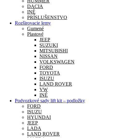
HUMMER
DACIA
INÉ
PRÍSLUŠENSTVO
Rozširovacie lemy
Gumené
Plastové
JEEP
SUZUKI
MITSUBISHI
NISSAN
VOLKSWAGEN
FORD
TOYOTA
ISUZU
LAND ROVER
VW
INÉ
Podvozkové sady lift kit – podložky
FORD
ISUZU
HYUNDAI
JEEP
LADA
LAND ROVER