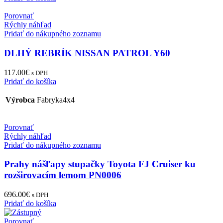
Porovnať
Rýchly náhľad
Pridať do nákupného zoznamu
DLHÝ REBRÍK NISSAN PATROL Y60
117.00
€
s DPH
Pridať do košíka
Výrobca
Fabryka4x4
Porovnať
Rýchly náhľad
Pridať do nákupného zoznamu
Prahy nášľapy stupačky Toyota FJ Cruiser ku
rozširovacím lemom PN0006
696.00
€
s DPH
Pridať do košíka
Porovnať