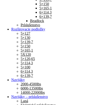
5×150
5×165,1
6×114,3
6×139,7
Beadlock
Príslušenstvo
Rozširovacie podložky
5×127
5×130
5×139,7
5×150
5×165,1
5X120
5×120,65
5×114,3
5×100
6×114,3
6×139,7
Navijáky
2000-4500lbs
6000-13500lbs
14000-22000lbs
Navijáky – príslušenstvo
Laná