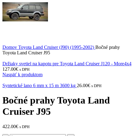
Domov
Toyota
Land Cruiser (J90) (1995-2002)
Bočné prahy
Toyota Land Cruiser J95
Držiaky svetiel na kapotu pre Toyota Land Cruiser J120 - More4x4
127.00
€
s DPH
Naspäť k produktom
Syntetické lano 6 mm x 15 m 3600 kg
26.00
€
s DPH
Bočné prahy Toyota Land
Cruiser J95
422.00
€
s DPH