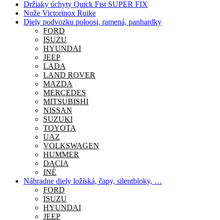
Držiaky úchyty Quick Fist SUPER FIX
Nože Victorinox Ruike
Diely podvozku poloosi, ramená, panhardky
FORD
ISUZU
HYUNDAI
JEEP
LADA
LAND ROVER
MAZDA
MERCEDES
MITSUBISHI
NISSAN
SUZUKI
TOYOTA
UAZ
VOLKSWAGEN
HUMMER
DACIA
INÉ
Náhradne diely ložíská, čapy, silentbloky, …
FORD
ISUZU
HYUNDAI
JEEP