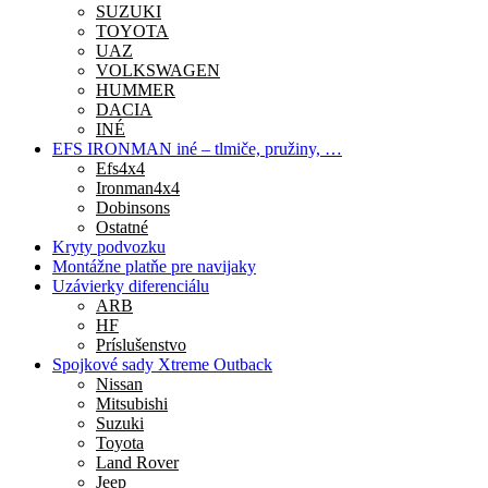
SUZUKI
TOYOTA
UAZ
VOLKSWAGEN
HUMMER
DACIA
INÉ
EFS IRONMAN iné – tlmiče, pružiny, …
Efs4x4
Ironman4x4
Dobinsons
Ostatné
Kryty podvozku
Montážne platňe pre navijaky
Uzávierky diferenciálu
ARB
HF
Príslušenstvo
Spojkové sady Xtreme Outback
Nissan
Mitsubishi
Suzuki
Toyota
Land Rover
Jeep