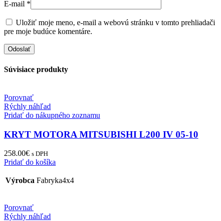
E-mail
*
Uložiť moje meno, e-mail a webovú stránku v tomto prehliadači
pre moje budúce komentáre.
Súvisiace produkty
Porovnať
Rýchly náhľad
Pridať do nákupného zoznamu
KRYT MOTORA MITSUBISHI L200 IV 05-10
258.00
€
s DPH
Pridať do košíka
Výrobca
Fabryka4x4
Porovnať
Rýchly náhľad