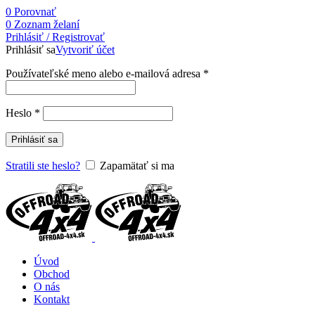
0
Porovnať
0
Zoznam želaní
Prihlásiť / Registrovať
Prihlásiť sa
Vytvoriť účet
Používateľské meno alebo e-mailová adresa
*
Heslo
*
Prihlásiť sa
Stratili ste heslo?
Zapamätať si ma
Úvod
Obchod
O nás
Kontakt