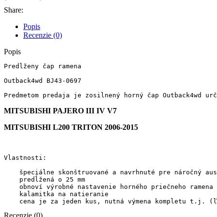
Share:
Popis
Recenzie (0)
Popis
Predlženy čap ramena 

Outback4wd BJ43-0697

Predmetom predaja je zosilnený horný čap Outback4wd urč
MITSUBISHI PAJERO III IV V7
MITSUBISHI L200 TRITON 2006-2015
Vlastnosti:

    špeciálne skonštruované a navrhnuté pre náročný aus
    predĺžená o 25 mm

    obnoví výrobné nastavenie horného priečneho ramena 
    kalamitka na natieranie

Recenzie (0)