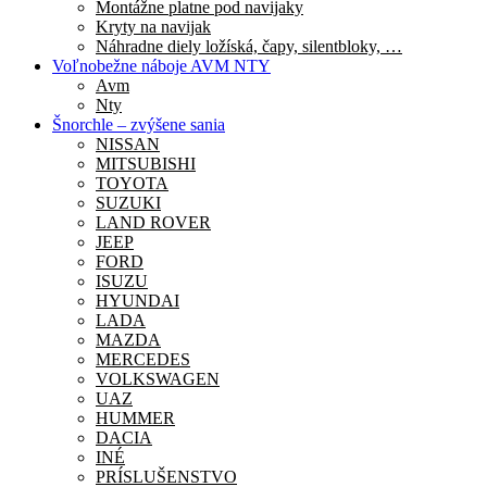
Montážne platne pod navijaky
Kryty na navijak
Náhradne diely ložíská, čapy, silentbloky, …
Voľnobežne náboje AVM NTY
Avm
Nty
Šnorchle – zvýšene sania
NISSAN
MITSUBISHI
TOYOTA
SUZUKI
LAND ROVER
JEEP
FORD
ISUZU
HYUNDAI
LADA
MAZDA
MERCEDES
VOLKSWAGEN
UAZ
HUMMER
DACIA
INÉ
PRÍSLUŠENSTVO