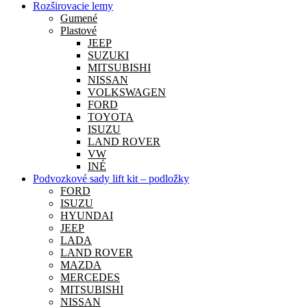
Rozširovacie lemy
Gumené
Plastové
JEEP
SUZUKI
MITSUBISHI
NISSAN
VOLKSWAGEN
FORD
TOYOTA
ISUZU
LAND ROVER
VW
INÉ
Podvozkové sady lift kit – podložky
FORD
ISUZU
HYUNDAI
JEEP
LADA
LAND ROVER
MAZDA
MERCEDES
MITSUBISHI
NISSAN