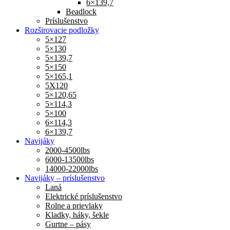
6×139,7
Beadlock
Príslušenstvo
Rozširovacie podložky
5×127
5×130
5×139,7
5×150
5×165,1
5X120
5×120,65
5×114,3
5×100
6×114,3
6×139,7
Navijáky
2000-4500lbs
6000-13500lbs
14000-22000lbs
Navijáky – príslušenstvo
Laná
Elektrické príslušenstvo
Rolne a prievlaky
Kladky, háky, šekle
Gurtne – pásy