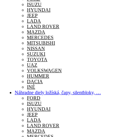
ISUZU
HYUNDAI
JEEP
LADA
LAND ROVER
MAZDA
MERCEDES
MITSUBISHI
NISSAN
SUZUKI
TOYOTA
UAZ
VOLKSWAGEN
HUMMER
DACIA
INÉ
Náhradne diely ložíská, čapy, silentbloky, …
FORD
ISUZU
HYUNDAI
JEEP
LADA
LAND ROVER
MAZDA
MERCEDES