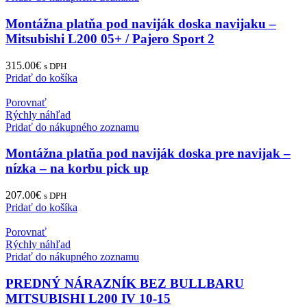
Montážna platňa pod naviják doska navijaku –
Mitsubishi L200 05+ / Pajero Sport 2
315.00
€
s DPH
Pridať do košíka
Porovnať
Rýchly náhľad
Pridať do nákupného zoznamu
Montážna platňa pod naviják doska pre navijak –
nízka – na korbu pick up
207.00
€
s DPH
Pridať do košíka
Porovnať
Rýchly náhľad
Pridať do nákupného zoznamu
PREDNÝ NÁRAZNÍK BEZ BULLBARU
MITSUBISHI L200 IV 10-15