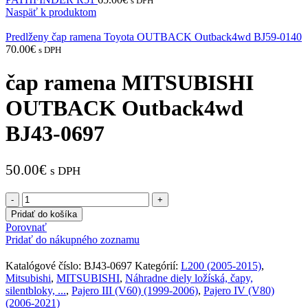
s DPH
Naspäť k produktom
Predlženy čap ramena Toyota OUTBACK Outback4wd BJ59-0140
70.00
€
s DPH
čap ramena MITSUBISHI
OUTBACK Outback4wd
BJ43-0697
50.00
€
s DPH
množstvo
čap
Pridať do košíka
ramena
Porovnať
MITSUBISHI
Pridať do nákupného zoznamu
OUTBACK
Outback4wd
Katalógové číslo:
BJ43-0697
Kategórií:
L200 (2005-2015)
,
BJ43-
Mitsubishi
,
MITSUBISHI
,
Náhradne diely ložíská, čapy,
0697
silentbloky, ...
,
Pajero III (V60) (1999-2006)
,
Pajero IV (V80)
(2006-2021)