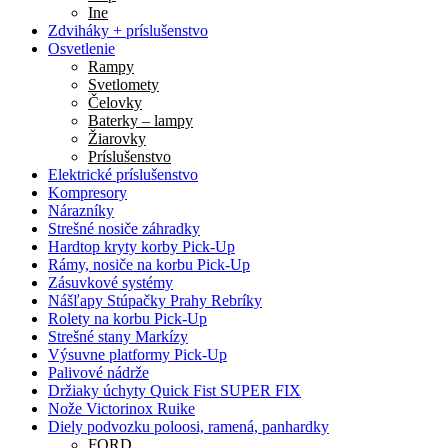
Ine
Zdviháky + príslušenstvo
Osvetlenie
Rampy
Svetlomety
Čelovky
Baterky – lampy
Žiarovky
Príslušenstvo
Elektrické príslušenstvo
Kompresory
Nárazníky
Strešné nosiče záhradky
Hardtop kryty korby Pick-Up
Rámy, nosiče na korbu Pick-Up
Zásuvkové systémy
Nášľapy Stúpačky Prahy Rebríky
Rolety na korbu Pick-Up
Strešné stany Markízy
Výsuvne platformy Pick-Up
Palivové nádrže
Držiaky úchyty Quick Fist SUPER FIX
Nože Victorinox Ruike
Diely podvozku poloosi, ramená, panhardky
FORD