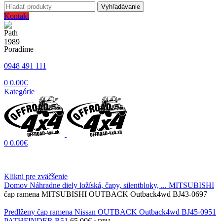
Vyhľadávanie
Kontakt
Poradíme
0948 491 111
0
0.00
€
Kategórie
0
0.00
€
Klikni pre zväčšenie
Domov
Náhradne diely ložíská, čapy, silentbloky, ...
MITSUBISHI
čap ramena MITSUBISHI OUTBACK Outback4wd BJ43-0697
Predlženy čap ramena Nissan OUTBACK Outback4wd BJ45-0951
PATHFINDER R51
65.00
€