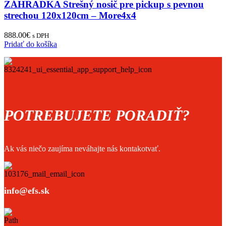
ZÁHRADKA Strešný nosič pre pickup s pevnou
strechou 120x120cm – More4x4
888.00
€
s DPH
Pridať do košíka
POTREBUJETE PORADIŤ?
Ak vás niečo zaujíma neváhajte nás kontakotvať.
info@efs.sk