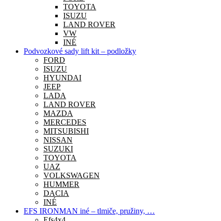
TOYOTA
ISUZU
LAND ROVER
VW
INÉ
Podvozkové sady lift kit – podložky
FORD
ISUZU
HYUNDAI
JEEP
LADA
LAND ROVER
MAZDA
MERCEDES
MITSUBISHI
NISSAN
SUZUKI
TOYOTA
UAZ
VOLKSWAGEN
HUMMER
DACIA
INÉ
EFS IRONMAN iné – tlmiče, pružiny, …
Efs4x4