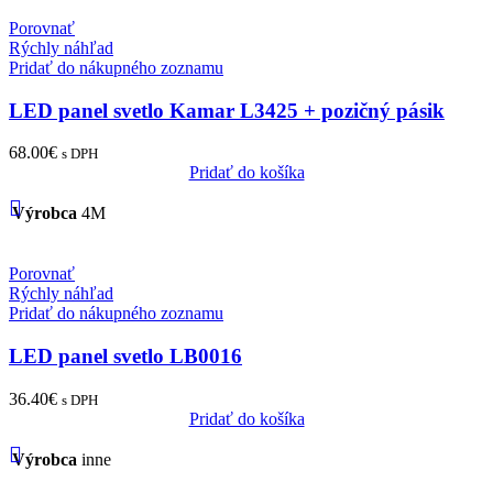
Porovnať
Rýchly náhľad
Pridať do nákupného zoznamu
LED panel svetlo Kamar L3425 + pozičný pásik
68.00
€
s DPH
Pridať do košíka
Výrobca
4M
Porovnať
Rýchly náhľad
Pridať do nákupného zoznamu
LED panel svetlo LB0016
36.40
€
s DPH
Pridať do košíka
Výrobca
inne