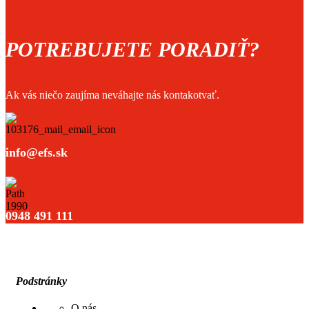
POTREBUJETE PORADIŤ?
Ak vás niečo zaujíma neváhajte nás kontakotvať.
info@efs.sk
0948 491 111
Podstránky
O nás