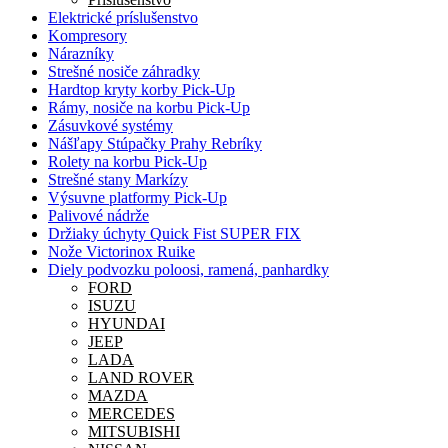
Elektrické príslušenstvo
Kompresory
Nárazníky
Strešné nosiče záhradky
Hardtop kryty korby Pick-Up
Rámy, nosiče na korbu Pick-Up
Zásuvkové systémy
Nášľapy Stúpačky Prahy Rebríky
Rolety na korbu Pick-Up
Strešné stany Markízy
Výsuvne platformy Pick-Up
Palivové nádrže
Držiaky úchyty Quick Fist SUPER FIX
Nože Victorinox Ruike
Diely podvozku poloosi, ramená, panhardky
FORD
ISUZU
HYUNDAI
JEEP
LADA
LAND ROVER
MAZDA
MERCEDES
MITSUBISHI