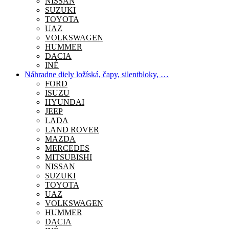
NISSAN
SUZUKI
TOYOTA
UAZ
VOLKSWAGEN
HUMMER
DACIA
INÉ
Náhradne diely ložíská, čapy, silentbloky, …
FORD
ISUZU
HYUNDAI
JEEP
LADA
LAND ROVER
MAZDA
MERCEDES
MITSUBISHI
NISSAN
SUZUKI
TOYOTA
UAZ
VOLKSWAGEN
HUMMER
DACIA