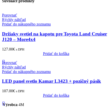
Súvisiace produkty
Porovnať
Rýchly náhľad
Pridať do nákupného zoznamu
Držiaky svetiel na kapotu pre Toyota Land Cruiser
J120 – More4x4
127.00
€
s DPH
Pridať do košíka
Porovnať
Rýchly náhľad
Pridať do nákupného zoznamu
LED panel svetlo Kamar L3423 + pozičný pásik
107.00
€
s DPH
Pridať do košíka
Výrobca
4M