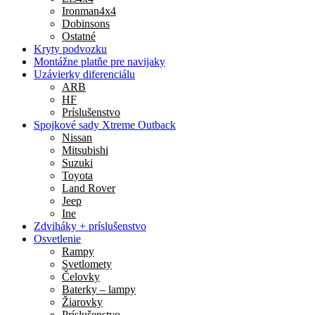
Ironman4x4
Dobinsons
Ostatné
Kryty podvozku
Montážne platňe pre navijaky
Uzávierky diferenciálu
ARB
HF
Príslušenstvo
Spojkové sady Xtreme Outback
Nissan
Mitsubishi
Suzuki
Toyota
Land Rover
Jeep
Ine
Zdviháky + príslušenstvo
Osvetlenie
Rampy
Svetlomety
Čelovky
Baterky – lampy
Žiarovky
Príslušenstvo