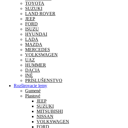
TOYOTA
SUZUKI
LAND ROVER
JEEP
FORD
ISUZU
HYUNDAI
LADA
MAZDA
MERCEDES
VOLKSWAGEN
UAZ
HUMMER
DACIA
INÉ
PRÍSLUŠENSTVO
Rozširovacie lemy
Gumené
Plastové
JEEP
SUZUKI
MITSUBISHI
NISSAN
VOLKSWAGEN
FORD