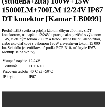
(studená+žltá) 180W+15W
15000LM+700LM 12/24V IP67
DT konektor [Kamar LB0099]
Predné LED svetlo sa pripája káblom dlhým 250 mm, s DT
konektorom, na napätie 12/24V a pracuje ako pozičné s výkonom
15W, svetelným tokom 700 lm a farbou svetla bielou, alebo žltou,
alebo ako diaľkové s výkonom 180W a svetelným tokom 15 000
lm. Svietidlo je certifikované podľa ECE R10, má krytie IP67.
Montuje sa na skrutky.
Vstupné napätie
12-24V
Certifikát
ECE R10
Pracovná teplota
-40°C až +50°C
IP krytie
IP67