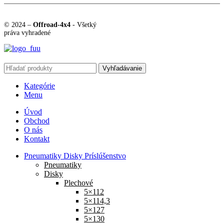
© 2024 –
Offroad-4x4
- Všetký
práva vyhradené
Vyhľadávanie
Kategórie
Menu
Úvod
Obchod
O nás
Kontakt
Pneumatiky Disky Príslúšenstvo
Pneumatiky
Disky
Plechové
5×112
5×114,3
5×127
5×130