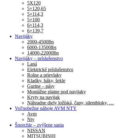
5X120
5×120,65
5×114,3
5×100
6×114,3
6×139,7
Navijáky
2000-4500lbs
6000-13500lbs
14000-22000lbs
Navijáky – príslušenstvo
Laná
Elektrické príslušenstvo
Rolne a prievlaky
Kladky, háky, šekle
Gurtne – pásy
Montážne platne pod navijaky
Kryty na navijak
Náhradne diely ložíská, čapy, silentbloky, …
Voľnobežne náboje AVM NTY
Avm
Nty
Šnorchle – zvýšene sania
NISSAN
MITSUBISHI