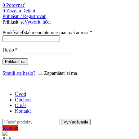
0
Porovnať
0
Zoznam želaní
Prihlásiť / Registrovať
Prihlásiť sa
Vytvoriť účet
Používateľské meno alebo e-mailová adresa
*
Heslo
*
Prihlásiť sa
Stratili ste heslo?
Zapamätať si ma
Úvod
Obchod
O nás
Kontakt
Vyhľadávanie
Kontakt