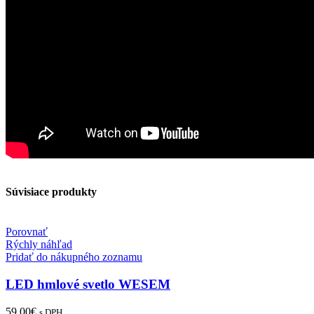
Súvisiace produkty
Porovnať
Rýchly náhľad
Pridať do nákupného zoznamu
LED hmlové svetlo WESEM
59.00
€
s DPH