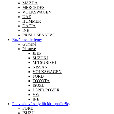
MAZDA
MERCEDES
VOLKSWAGEN
UAZ
HUMMER
DACIA
INÉ
PRÍSLUŠENSTVO
Rozširovacie lemy
Gumené
Plastové
JEEP
SUZUKI
MITSUBISHI
NISSAN
VOLKSWAGEN
FORD
TOYOTA
ISUZU
LAND ROVER
VW
INÉ
Podvozkové sady lift kit – podložky
FORD
ISUZU