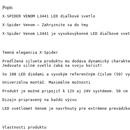
VENOM
L3441
Popis
X-SPIDER VENOM L3441 LED diaľkové svetlo

X-Spider Venom – Zahryznite sa do tmy

X-Spider Venom L3441 je vysokovýkonné LED diaľkové svet
Temná elegancia X-Spider

Predĺžená silueta produktu mu dodáva dynamický charakte
Jedovato silné svetlo čaká na svoju korisť!

So 108 LED diódami a vysokým referenčným číslom (50) vy
Univerzálna montáž. Maximálne možnosti

Produkt je možné pripojiť k 12V aj 24V systémom. 50 cm 
Dizajn pripravený na každú výzvu

LED svetlomet Venom je navrhnutý pre extrémne prevádzko
Vlastnosti produktu
