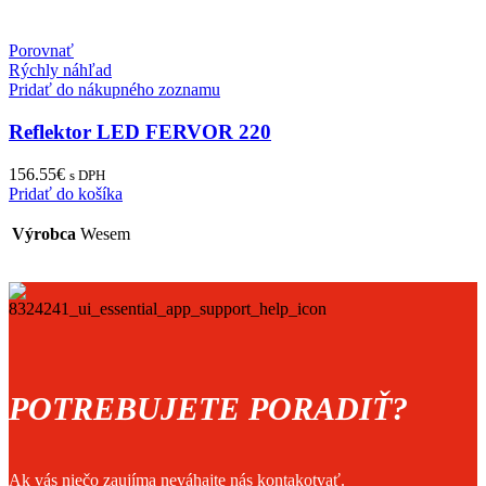
Porovnať
Rýchly náhľad
Pridať do nákupného zoznamu
Reflektor LED FERVOR 220
156.55
€
s DPH
Pridať do košíka
Výrobca
Wesem
POTREBUJETE PORADIŤ?
Ak vás niečo zaujíma neváhajte nás kontakotvať.