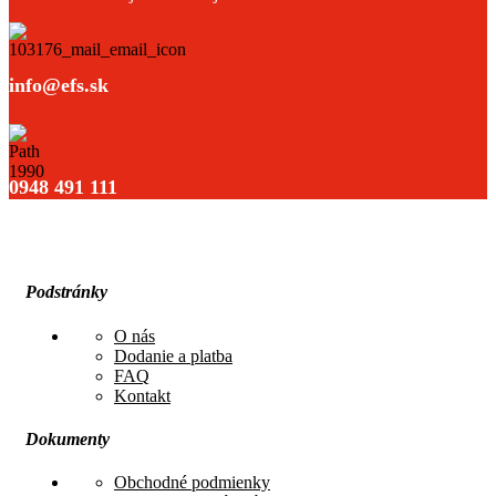
info@efs.sk
0948 491 111
Podstránky
O nás
Dodanie a platba
FAQ
Kontakt
Dokumenty
Obchodné podmienky