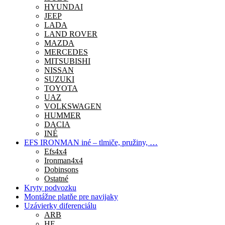
HYUNDAI
JEEP
LADA
LAND ROVER
MAZDA
MERCEDES
MITSUBISHI
NISSAN
SUZUKI
TOYOTA
UAZ
VOLKSWAGEN
HUMMER
DACIA
INÉ
EFS IRONMAN iné – tlmiče, pružiny, …
Efs4x4
Ironman4x4
Dobinsons
Ostatné
Kryty podvozku
Montážne platňe pre navijaky
Uzávierky diferenciálu
ARB
HF