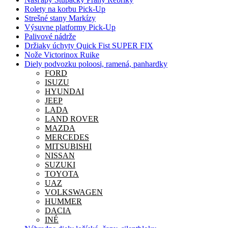
Rolety na korbu Pick-Up
Strešné stany Markízy
Výsuvne platformy Pick-Up
Palivové nádrže
Držiaky úchyty Quick Fist SUPER FIX
Nože Victorinox Ruike
Diely podvozku poloosi, ramená, panhardky
FORD
ISUZU
HYUNDAI
JEEP
LADA
LAND ROVER
MAZDA
MERCEDES
MITSUBISHI
NISSAN
SUZUKI
TOYOTA
UAZ
VOLKSWAGEN
HUMMER
DACIA
INÉ