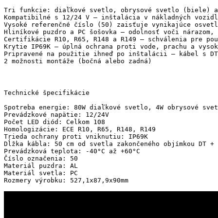
Tri funkcie: diaľkové svetlo, obrysové svetlo (biele) a
Kompatibilné s 12/24 V – inštalácia v nákladných vozidl
Vysoké referenčné číslo (50) zaisťuje vynikajúce osvetl
Hliníkové puzdro a PC šošovka – odolnosť voči nárazom, 
Certifikácie R10, R65, R148 a R149 – schválenia pre pou
Krytie IP69K – úplná ochrana proti vode, prachu a vysok
Pripravené na použitie ihneď po inštalácii – kábel s DT
2 možnosti montáže (bočná alebo zadná)
Technické špecifikácie

Spotreba energie: 80W diaľkové svetlo, 4W obrysové svet
Prevádzkové napätie: 12/24V

Počet LED diód: Celkom 108

Homologizácie: ECE R10, R65, R148, R149

Trieda ochrany proti vniknutiu: IP69K

Dĺžka kábla: 50 cm od svetla zakončeného objímkou ​​DT +
Prevádzková teplota: -40°C až +60°C

Číslo označenia: 50

Materiál puzdra: AL

Materiál svetla: PC

Rozmery výrobku: 527,1x87,9x90mm
