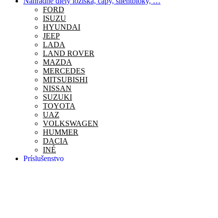
Náhradne diely ložíská, čapy, silentbloky, …
FORD
ISUZU
HYUNDAI
JEEP
LADA
LAND ROVER
MAZDA
MERCEDES
MITSUBISHI
NISSAN
SUZUKI
TOYOTA
UAZ
VOLKSWAGEN
HUMMER
DACIA
INÉ
Príslušenstvo
Nákupný košík
Zatvoriť
Obchod
0
Zoznam želaní
0
Košík