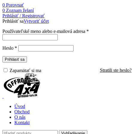
0
Porovnať
0
Zoznam želaní
Prihlásiť / Registrovať
Prihlásiť sa
Vytvoriť účet
Používateľské meno alebo e-mailová adresa
*
Heslo
*
Prihlásiť sa
Stratili ste heslo?
Zapamätať si ma
Úvod
Obchod
O nás
Kontakt
Vyhľadávanie