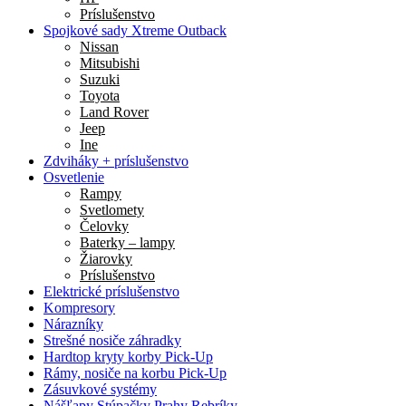
Príslušenstvo
Spojkové sady Xtreme Outback
Nissan
Mitsubishi
Suzuki
Toyota
Land Rover
Jeep
Ine
Zdviháky + príslušenstvo
Osvetlenie
Rampy
Svetlomety
Čelovky
Baterky – lampy
Žiarovky
Príslušenstvo
Elektrické príslušenstvo
Kompresory
Nárazníky
Strešné nosiče záhradky
Hardtop kryty korby Pick-Up
Rámy, nosiče na korbu Pick-Up
Zásuvkové systémy
Nášľapy Stúpačky Prahy Rebríky