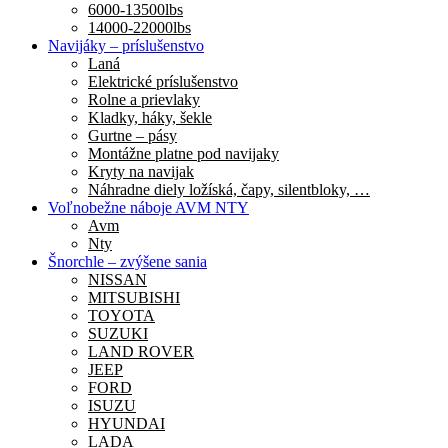
6000-13500lbs
14000-22000lbs
Navijáky – príslušenstvo
Laná
Elektrické príslušenstvo
Rolne a prievlaky
Kladky, háky, šekle
Gurtne – pásy
Montážne platne pod navijaky
Kryty na navijak
Náhradne diely ložíská, čapy, silentbloky, …
Voľnobežne náboje AVM NTY
Avm
Nty
Šnorchle – zvýšene sania
NISSAN
MITSUBISHI
TOYOTA
SUZUKI
LAND ROVER
JEEP
FORD
ISUZU
HYUNDAI
LADA