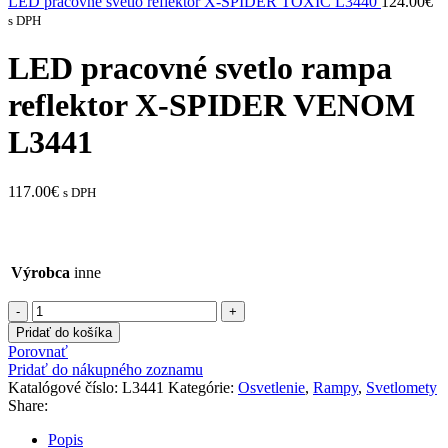
LED pracovné svetlo reflektor X-SPIDER TOXIC L3440
124.00
€
s DPH
LED pracovné svetlo rampa
reflektor X-SPIDER VENOM
L3441
117.00
€
s DPH
Výrobca
inne
množstvo
LED
Pridať do košíka
pracovné
Porovnať
svetlo
Pridať do nákupného zoznamu
rampa
Katalógové číslo:
L3441
Kategórie:
Osvetlenie
,
Rampy
,
Svetlomety
reflektor
Share:
X-
SPIDER
Popis