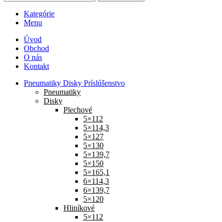
Kategórie
Menu
Úvod
Obchod
O nás
Kontakt
Pneumatiky Disky Príslúšenstvo
Pneumatiky
Disky
Plechové
5×112
5×114,3
5×127
5×130
5×139,7
5×150
5×165,1
6×114,3
6×139,7
5×120
Hliníkové
5×112