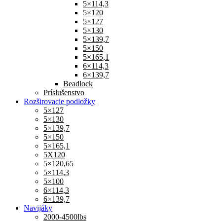
5×114,3
5×120
5×127
5×130
5×139,7
5×150
5×165,1
6×114,3
6×139,7
Beadlock
Príslušenstvo
Rozširovacie podložky
5×127
5×130
5×139,7
5×150
5×165,1
5X120
5×120,65
5×114,3
5×100
6×114,3
6×139,7
Navijáky
2000-4500lbs