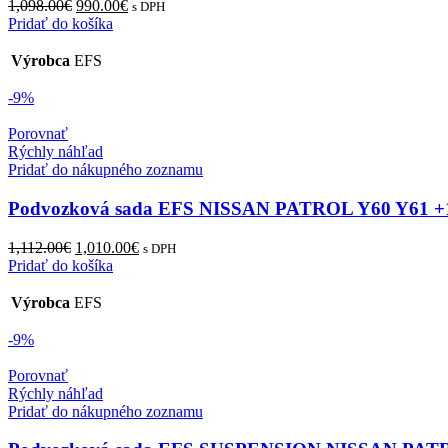
Original
Current
1,098.00
€
990.00
€
s DPH
price
price
Pridať do košíka
was:
is:
1,098.00€.
990.00€.
Výrobca
EFS
-9%
Porovnať
Rýchly náhľad
Pridať do nákupného zoznamu
Podvozková sada EFS NISSAN PATROL Y60 Y6
Original
Current
1,112.00
€
1,010.00
€
s DPH
price
price
Pridať do košíka
was:
is:
1,112.00€.
1,010.00€.
Výrobca
EFS
-9%
Porovnať
Rýchly náhľad
Pridať do nákupného zoznamu