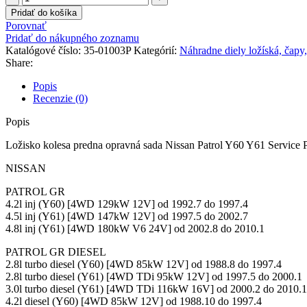
Ložisko
Pridať do košíka
kolesa
Porovnať
predna
Pridať do nákupného zoznamu
opravná
Katalógové číslo:
35-01003P
Kategórií:
Náhradne diely ložíská, čapy, 
sada
Share:
Nissan
Patrol
Popis
Y60
Recenzie (0)
Y61
Service
Popis
Parts
Ložisko kolesa predna opravná sada Nissan Patrol Y60 Y61 Service P
NISSAN
PATROL GR
4.2l inj (Y60) [4WD 129kW 12V]
od 1992.7 do 1997.4
4.5l inj (Y61) [4WD 147kW 12V]
od 1997.5 do 2002.7
4.8l inj (Y61) [4WD 180kW V6 24V]
od 2002.8 do 2010.1
PATROL GR DIESEL
2.8l turbo diesel (Y60) [4WD 85kW 12V]
od 1988.8 do 1997.4
2.8l turbo diesel (Y61) [4WD TDi 95kW 12V]
od 1997.5 do 2000.1
3.0l turbo diesel (Y61) [4WD TDi 116kW 16V]
od 2000.2 do 2010.1
4.2l diesel (Y60) [4WD 85kW 12V]
od 1988.10 do 1997.4