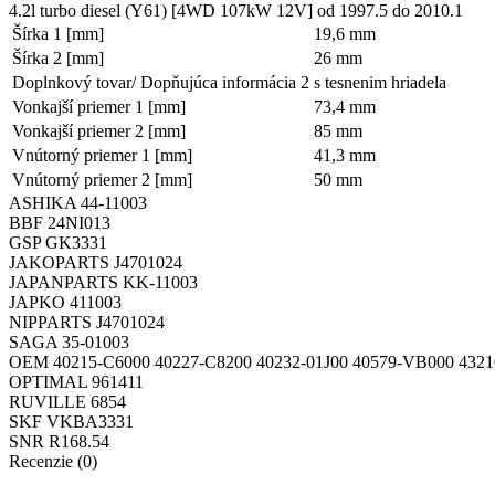
4.2l turbo diesel (Y61) [4WD 107kW 12V]
od 1997.5 do 2010.1
Šírka 1 [mm]
19,6 mm
Šírka 2 [mm]
26 mm
Doplnkový tovar/ Dopňujúca informácia 2
s tesnenim hriadela
Vonkajší priemer 1 [mm]
73,4 mm
Vonkajší priemer 2 [mm]
85 mm
Vnútorný priemer 1 [mm]
41,3 mm
Vnútorný priemer 2 [mm]
50 mm
ASHIKA
44-11003
BBF
24NI013
GSP
GK3331
JAKOPARTS
J4701024
JAPANPARTS
KK-11003
JAPKO
411003
NIPPARTS
J4701024
SAGA
35-01003
OEM
40215-C6000
40227-C8200
40232-01J00
40579-VB000
4321
OPTIMAL
961411
RUVILLE
6854
SKF
VKBA3331
SNR
R168.54
Recenzie (0)