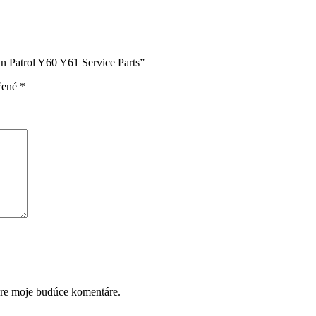
an Patrol Y60 Y61 Service Parts”
čené
*
pre moje budúce komentáre.