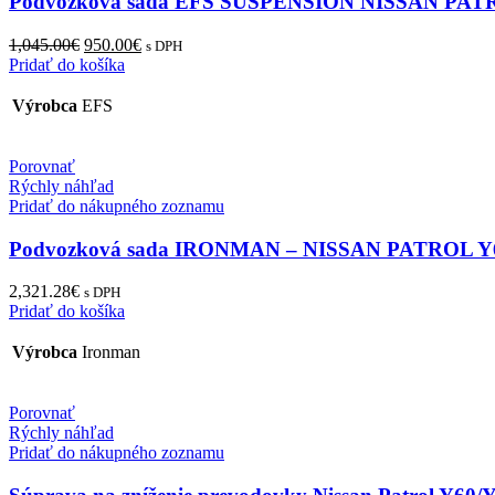
Podvozková sada EFS SUSPENSION NISSAN PAT
Original
Current
1,045.00
€
950.00
€
s DPH
price
price
Pridať do košíka
was:
is:
1,045.00€.
950.00€.
Výrobca
EFS
Porovnať
Rýchly náhľad
Pridať do nákupného zoznamu
Podvozková sada IRONMAN – NISSAN PATROL Y
2,321.28
€
s DPH
Pridať do košíka
Výrobca
Ironman
Porovnať
Rýchly náhľad
Pridať do nákupného zoznamu