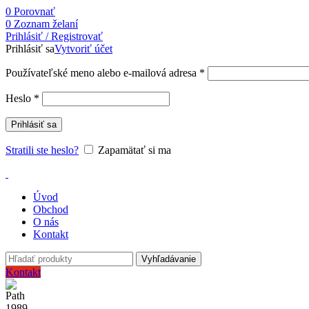
0
Porovnať
0
Zoznam želaní
Prihlásiť / Registrovať
Prihlásiť sa
Vytvoriť účet
Používateľské meno alebo e-mailová adresa
*
Heslo
*
Prihlásiť sa
Stratili ste heslo?
Zapamätať si ma
Úvod
Obchod
O nás
Kontakt
Vyhľadávanie
Kontakt