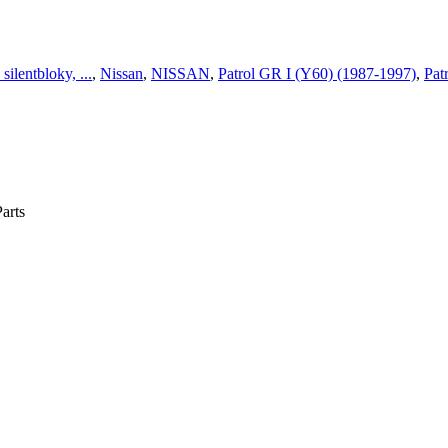
silentbloky, ...
,
Nissan
,
NISSAN
,
Patrol GR I (Y60) (1987-1997)
,
Pat
arts