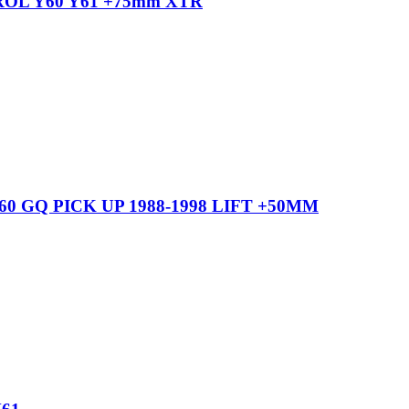
ROL Y60 Y61 +75mm XTR
60 GQ PICK UP 1988-1998 LIFT +50MM