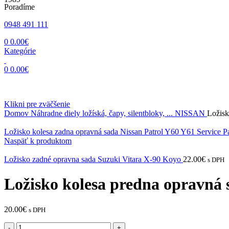
Poradíme
0948 491 111
0
0.00
€
Kategórie
0
0.00
€
Klikni pre zväčšenie
Domov
Náhradne diely ložíská, čapy, silentbloky, ...
NISSAN
Ložisk
Ložisko kolesa zadna opravná sada Nissan Patrol Y60 Y61 Servic
Naspäť k produktom
Ložisko zadné opravna sada Suzuki Vitara X-90 Koyo
22.00
€
s DPH
Ložisko kolesa predna opravná 
20.00
€
s DPH
množstvo