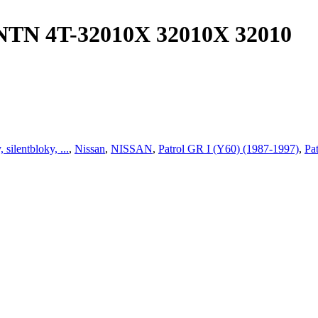
1 NTN 4T-32010X 32010X 32010
 silentbloky, ...
,
Nissan
,
NISSAN
,
Patrol GR I (Y60) (1987-1997)
,
Pa