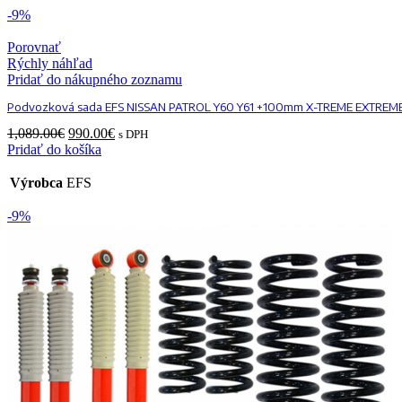
-9%
Porovnať
Rýchly náhľad
Pridať do nákupného zoznamu
Podvozková sada EFS NISSAN PATROL Y60 Y61 +100mm X-TREME EXTREM
Original
Current
1,089.00
€
990.00
€
s DPH
price
price
Pridať do košíka
was:
is:
1,089.00€.
990.00€.
Výrobca
EFS
-9%