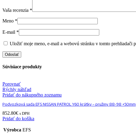
Vaša recenzia
*
Meno
*
E-mail
*
Uložiť moje meno, e-mail a webovú stránku v tomto prehliadači 
Súvisiace produkty
Porovnať
Rýchly náhľad
Pridať do nákupného zoznamu
Podvozková sada EFS NISSAN PATROL Y60 krátky – pružiny 88-98 +50mm
852.80
€
s DPH
Pridať do košíka
Výrobca
EFS