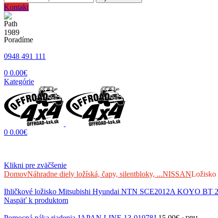
Kontakt
Poradíme
0948 491 111
0
0.00
€
Kategórie
0
0.00
€
Klikni pre zväčšenie
Domov
Náhradne diely ložíská, čapy, silentbloky, ...
NISSAN
Ložisko
Ihličkové ložisko Mitsubishi Hyundai NTN SCE2012A KOYO BT 
Naspäť k produktom
Pomocná páka riadenia JAPAN LINE 13-01078J
15.00
€