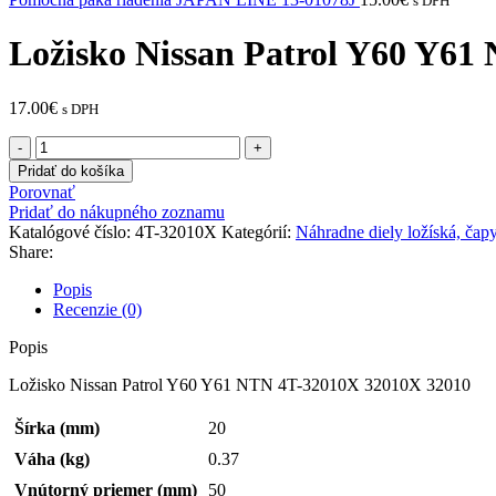
s DPH
Ložisko Nissan Patrol Y60 Y6
17.00
€
s DPH
množstvo
Ložisko
Pridať do košíka
Nissan
Porovnať
Patrol
Pridať do nákupného zoznamu
Y60
Katalógové číslo:
4T-32010X
Kategórií:
Náhradne diely ložíská, čapy,
Y61
Share:
NTN
4T-
Popis
32010X
Recenzie (0)
32010X
32010
Popis
Ložisko Nissan Patrol Y60 Y61 NTN 4T-32010X 32010X 32010
Šírka (mm)
20
Váha (kg)
0.37
Vnútorný priemer (mm)
50