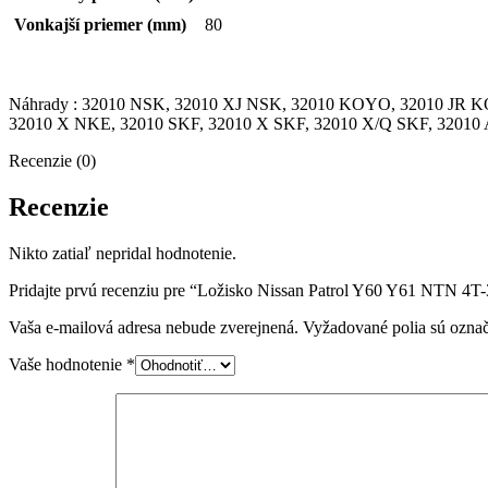
Vonkajší priemer (mm)
80
Náhrady : 32010 NSK, 32010 XJ NSK, 32010 KOYO, 32010 JR
32010 X NKE, 32010 SKF, 32010 X SKF, 32010 X/Q SKF, 3201
Recenzie (0)
Recenzie
Nikto zatiaľ nepridal hodnotenie.
Pridajte prvú recenziu pre “Ložisko Nissan Patrol Y60 Y61 NTN 
Vaša e-mailová adresa nebude zverejnená.
Vyžadované polia sú ozna
Vaše hodnotenie
*