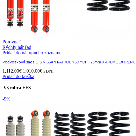
Porovnať
Rýchly náhľad
Pridať do nákupného zoznamu
Podvozková sada EFS NISSAN PATROL Y60 Y61 +125mm X-TREME EXTREME
Original
Current
1,112.00
€
1,010.00
€
s DPH
price
price
Pridať do košíka
was:
is:
1,112.00€.
1,010.00€.
Výrobca
EFS
-9%