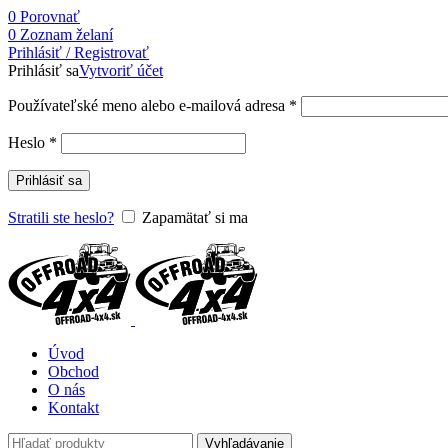
0
Porovnať
0
Zoznam želaní
Prihlásiť / Registrovať
Prihlásiť sa
Vytvoriť účet
Používateľské meno alebo e-mailová adresa
*
Heslo
*
Prihlásiť sa
Stratili ste heslo?
Zapamätať si ma
Úvod
Obchod
O nás
Kontakt
Vyhľadávanie