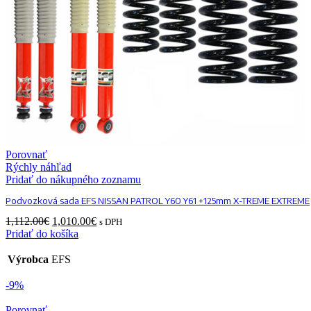
Porovnať
Rýchly náhľad
Pridať do nákupného zoznamu
Podvozková sada EFS NISSAN PATROL Y60 Y61 +125mm X-TREME EXTREME
Original
Current
1,112.00
€
1,010.00
€
s DPH
price
price
Pridať do košíka
was:
is:
1,112.00€.
1,010.00€.
Výrobca
EFS
-9%
Porovnať