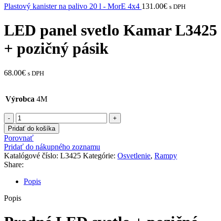
Plastový kanister na palivo 20 l - MorE 4x4
131.00
€
s DPH
LED panel svetlo Kamar L3425
+ pozičný pásik
68.00
€
s DPH
Výrobca
4M
množstvo
LED
Pridať do košíka
panel
Porovnať
svetlo
Pridať do nákupného zoznamu
Kamar
Katalógové číslo:
L3425
Kategórie:
Osvetlenie
,
Rampy
L3425
Share:
+
pozičný
Popis
pásik
Popis