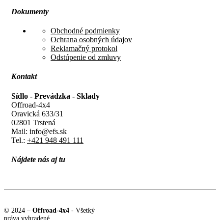
Dokumenty
Obchodné podmienky
Ochrana osobných údajov
Reklamačný protokol
Odstúpenie od zmluvy
Kontakt
Sídlo - Prevádzka - Sklady
Offroad-4x4
Oravická 633/31
02801 Trstená
Mail: info@efs.sk
Tel.:
+421 948 491 111
Nájdete nás aj tu
© 2024 –
Offroad-4x4
- Všetký
práva vyhradené