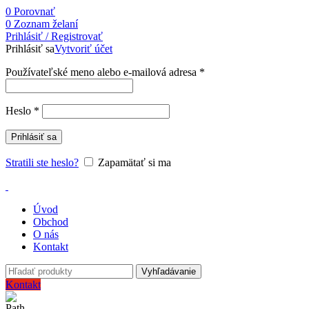
0
Porovnať
0
Zoznam želaní
Prihlásiť / Registrovať
Prihlásiť sa
Vytvoriť účet
Používateľské meno alebo e-mailová adresa
*
Heslo
*
Prihlásiť sa
Stratili ste heslo?
Zapamätať si ma
Úvod
Obchod
O nás
Kontakt
Vyhľadávanie
Kontakt