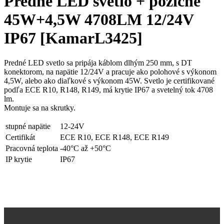
Predné LED svetlo + pozičné
45W+4,5W 4708LM 12/24V
IP67 [KamarL3425]
Predné LED svetlo sa pripája káblom dlhým 250 mm, s DT
konektorom, na napätie 12/24V a pracuje ako polohové s výkonom
4,5W, alebo ako diaľkové s výkonom 45W. Svetlo je certifikované
podľa ECE R10, R148, R149, má krytie IP67 a svetelný tok 4708
lm.
Montuje sa na skrutky.
stupné napätie
12-24V
Certifikát
ECE R10, ECE R148, ECE R149
Pracovná teplota
-40°C až +50°C
IP krytie
IP67