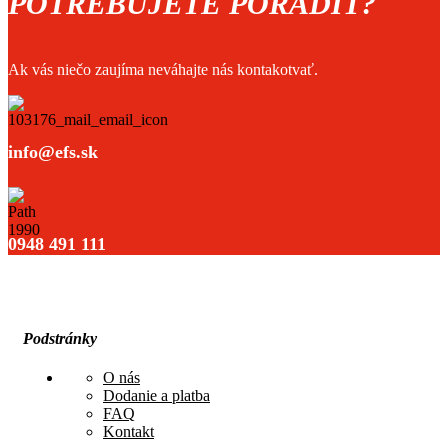
POTREBUJETE PORADIŤ?
Ak vás niečo zaujíma neváhajte nás kontakotvať.
info@efs.sk
0948 491 111
Podstránky
O nás
Dodanie a platba
FAQ
Kontakt