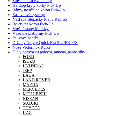
Strešné nosiče záhradky
Hardtop kryty korby Pick-Up
Rámy, nosiče na korbu Pick-Up
Zásuvkové systémy
Nášľapy Stúpačky Prahy Rebríky
Rolety na korbu Pick-Up
Strešné stany Markízy
Výsuvne platformy Pick-Up
Palivové nádrže
Držiaky úchyty Quick Fist SUPER FIX
Nože Victorinox Ruike
Diely podvozku poloosi, ramená, panhardky
FORD
ISUZU
HYUNDAI
JEEP
LADA
LAND ROVER
MAZDA
MERCEDES
MITSUBISHI
NISSAN
SUZUKI
TOYOTA
UAZ