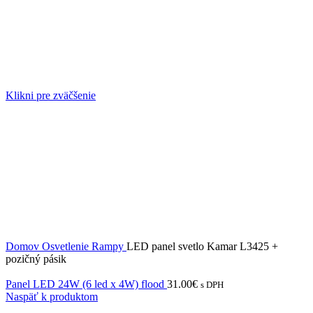
Klikni pre zväčšenie
Domov
Osvetlenie
Rampy
LED panel svetlo Kamar L3425 +
pozičný pásik
Panel LED 24W (6 led x 4W) flood
31.00
€
s DPH
Naspäť k produktom