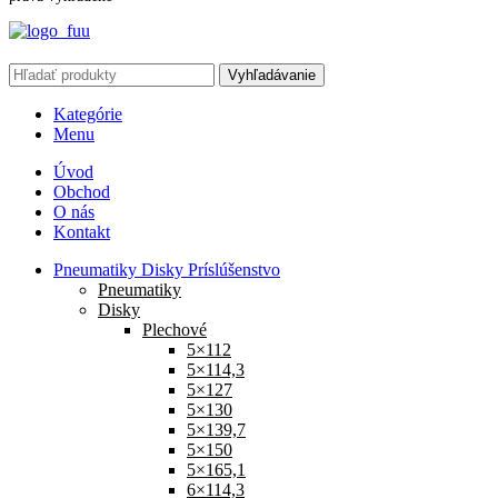
Vyhľadávanie
Kategórie
Menu
Úvod
Obchod
O nás
Kontakt
Pneumatiky Disky Príslúšenstvo
Pneumatiky
Disky
Plechové
5×112
5×114,3
5×127
5×130
5×139,7
5×150
5×165,1
6×114,3