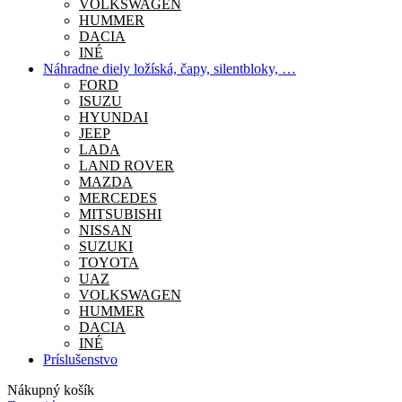
VOLKSWAGEN
HUMMER
DACIA
INÉ
Náhradne diely ložíská, čapy, silentbloky, …
FORD
ISUZU
HYUNDAI
JEEP
LADA
LAND ROVER
MAZDA
MERCEDES
MITSUBISHI
NISSAN
SUZUKI
TOYOTA
UAZ
VOLKSWAGEN
HUMMER
DACIA
INÉ
Príslušenstvo
Nákupný košík