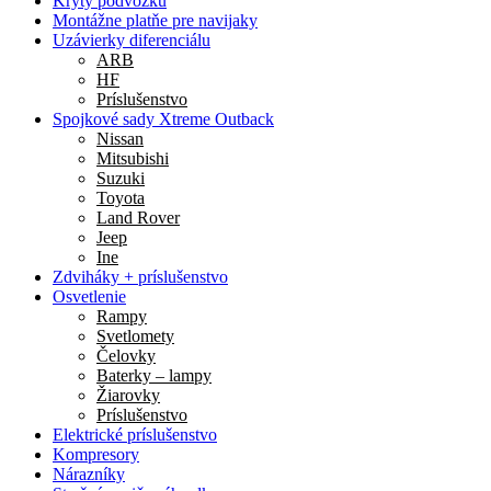
Kryty podvozku
Montážne platňe pre navijaky
Uzávierky diferenciálu
ARB
HF
Príslušenstvo
Spojkové sady Xtreme Outback
Nissan
Mitsubishi
Suzuki
Toyota
Land Rover
Jeep
Ine
Zdviháky + príslušenstvo
Osvetlenie
Rampy
Svetlomety
Čelovky
Baterky – lampy
Žiarovky
Príslušenstvo
Elektrické príslušenstvo
Kompresory
Nárazníky