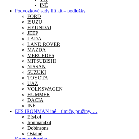
INÉ
Podvozkové sady lift kit – podložky
FORD
ISUZU
HYUNDAI
JEEP
LADA
LAND ROVER
MAZDA
MERCEDES
MITSUBISHI
NISSAN
SUZUKI
TOYOTA
UAZ
VOLKSWAGEN
HUMMER
DACIA
INÉ
EFS IRONMAN iné – tlmiče, pružiny, …
Efs4x4
Ironman4x4
Dobinsons
Ostatné