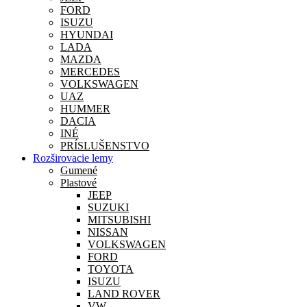
FORD
ISUZU
HYUNDAI
LADA
MAZDA
MERCEDES
VOLKSWAGEN
UAZ
HUMMER
DACIA
INÉ
PRÍSLUŠENSTVO
Rozširovacie lemy
Gumené
Plastové
JEEP
SUZUKI
MITSUBISHI
NISSAN
VOLKSWAGEN
FORD
TOYOTA
ISUZU
LAND ROVER
VW