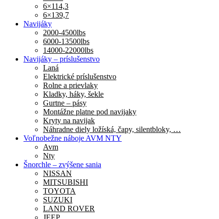
6×114,3
6×139,7
Navijáky
2000-4500lbs
6000-13500lbs
14000-22000lbs
Navijáky – príslušenstvo
Laná
Elektrické príslušenstvo
Rolne a prievlaky
Kladky, háky, šekle
Gurtne – pásy
Montážne platne pod navijaky
Kryty na navijak
Náhradne diely ložíská, čapy, silentbloky, …
Voľnobežne náboje AVM NTY
Avm
Nty
Šnorchle – zvýšene sania
NISSAN
MITSUBISHI
TOYOTA
SUZUKI
LAND ROVER
JEEP