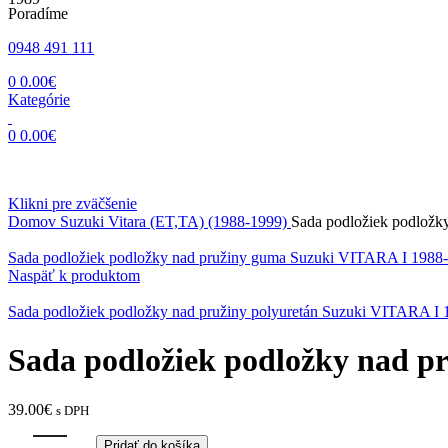
Poradíme
0948 491 111
0
0.00
€
Kategórie
0
0.00
€
Klikni pre zväčšenie
Domov
Suzuki
Vitara (ET,TA) (1988-1999)
Sada podložiek podložk
Sada podložiek podložky nad pružiny guma Suzuki VITARA I 1988-1
Naspäť k produktom
Sada podložiek podložky nad pružiny polyuretán Suzuki VITARA I 1
Sada podložiek podložky nad pr
39.00
€
s DPH
Pridať do košíka