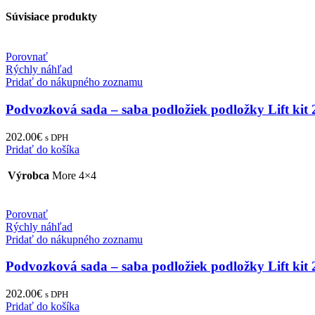
Súvisiace produkty
Porovnať
Rýchly náhľad
Pridať do nákupného zoznamu
Podvozková sada – saba podložiek podložky Lift kit
202.00
€
s DPH
Pridať do košíka
Výrobca
More 4×4
Porovnať
Rýchly náhľad
Pridať do nákupného zoznamu
Podvozková sada – saba podložiek podložky Lift kit
202.00
€
s DPH
Pridať do košíka