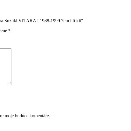
uma Suzuki VITARA I 1988-1999 7cm lift kit”
čené
*
pre moje budúce komentáre.