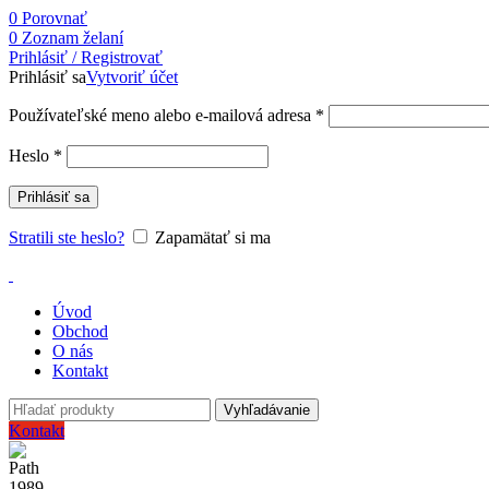
0
Porovnať
0
Zoznam želaní
Prihlásiť / Registrovať
Prihlásiť sa
Vytvoriť účet
Používateľské meno alebo e-mailová adresa
*
Heslo
*
Prihlásiť sa
Stratili ste heslo?
Zapamätať si ma
Úvod
Obchod
O nás
Kontakt
Vyhľadávanie
Kontakt