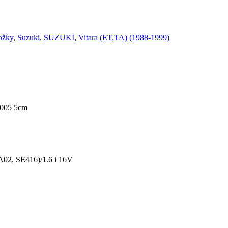
ložky
,
Suzuki
,
SUZUKI
,
Vitara (ET,TA) (1988-1999)
2005 5cm
02, SE416)/1.6 i 16V