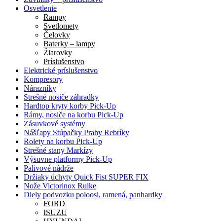
Osvetlenie
Rampy
Svetlomety
Čelovky
Baterky – lampy
Žiarovky
Príslušenstvo
Elektrické príslušenstvo
Kompresory
Nárazníky
Strešné nosiče záhradky
Hardtop kryty korby Pick-Up
Rámy, nosiče na korbu Pick-Up
Zásuvkové systémy
Nášľapy Stúpačky Prahy Rebríky
Rolety na korbu Pick-Up
Strešné stany Markízy
Výsuvne platformy Pick-Up
Palivové nádrže
Držiaky úchyty Quick Fist SUPER FIX
Nože Victorinox Ruike
Diely podvozku poloosi, ramená, panhardky
FORD
ISUZU