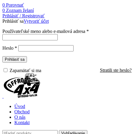
0
Porovnať
0
Zoznam želaní
Prihlásiť / Registrovať
Prihlásiť sa
Vytvoriť účet
Používateľské meno alebo e-mailová adresa
*
Heslo
*
Prihlásiť sa
Stratili ste heslo?
Zapamätať si ma
Úvod
Obchod
O nás
Kontakt
Vyhľadávanie