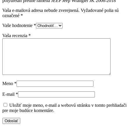
polyuretán predne ramena JEEP Jeep Wrangler JK 2006-2018”
Vaša e-mailová adresa nebude zverejnená.
Vyžadované polia sú
označené
*
Vaše hodnotenie
*
Vaša recenzia
*
Meno
*
E-mail
*
Uložiť moje meno, e-mail a webovú stránku v tomto prehliadači
pre moje budúce komentáre.