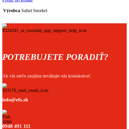
Výrobca
Safari Snorkel
POTREBUJETE PORADIŤ?
Ak vás niečo zaujíma neváhajte nás kontakotvať.
info@efs.sk
0948 491 111