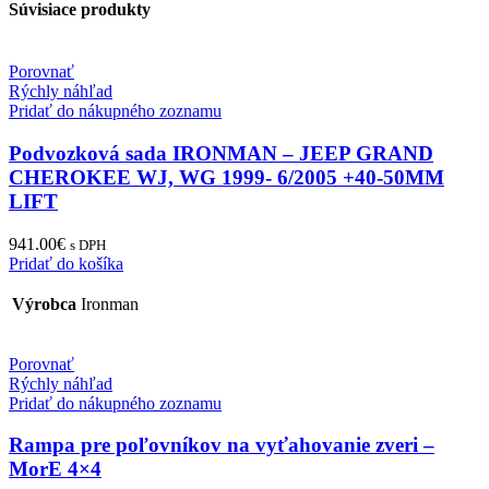
Súvisiace produkty
Porovnať
Rýchly náhľad
Pridať do nákupného zoznamu
Podvozková sada IRONMAN – JEEP GRAND
CHEROKEE WJ, WG 1999- 6/2005 +40-50MM
LIFT
941.00
€
s DPH
Pridať do košíka
Výrobca
Ironman
Porovnať
Rýchly náhľad
Pridať do nákupného zoznamu
Rampa pre poľovníkov na vyťahovanie zveri –
MorE 4×4