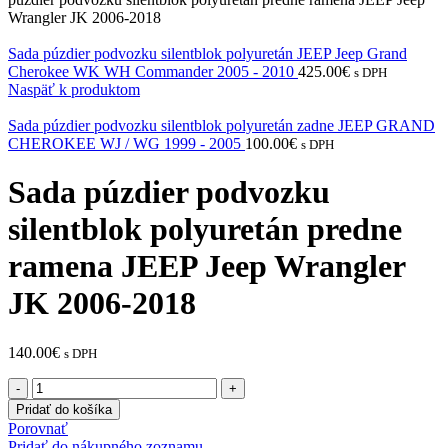
Wrangler JK 2006-2018
Sada púzdier podvozku silentblok polyuretán JEEP Jeep Grand
Cherokee WK WH Commander 2005 - 2010
425.00
€
s DPH
Naspäť k produktom
Sada púzdier podvozku silentblok polyuretán zadne JEEP GRAND
CHEROKEE WJ / WG 1999 - 2005
100.00
€
s DPH
Sada púzdier podvozku
silentblok polyuretán predne
ramena JEEP Jeep Wrangler
JK 2006-2018
140.00
€
s DPH
množstvo
Sada
Pridať do košíka
púzdier
Porovnať
podvozku
Pridať do nákupného zoznamu