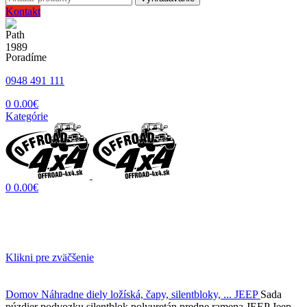
Kontakt
Poradíme
0948 491 111
0
0.00
€
Kategórie
0
0.00
€
Klikni pre zväčšenie
Domov
Náhradne diely ložíská, čapy, silentbloky, ...
JEEP
Sada
púzdier podvozku silentblok polyuretán predne ramena JEEP Jeep