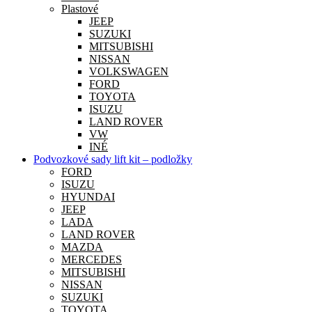
Plastové
JEEP
SUZUKI
MITSUBISHI
NISSAN
VOLKSWAGEN
FORD
TOYOTA
ISUZU
LAND ROVER
VW
INÉ
Podvozkové sady lift kit – podložky
FORD
ISUZU
HYUNDAI
JEEP
LADA
LAND ROVER
MAZDA
MERCEDES
MITSUBISHI
NISSAN
SUZUKI
TOYOTA