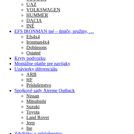
UAZ
VOLKSWAGEN
HUMMER
DACIA
INÉ
EFS IRONMAN iné – tlmiče, pružiny, …
Efs4x4
Ironman4x4
Dobinsons
Ostatné
Kryty podvozku
Montážne platňe pre navijaky
Uzávierky diferenciálu
ARB
HF
Príslušenstvo
Spojkové sady Xtreme Outback
Nissan
Mitsubishi
Suzuki
Toyota
Land Rover
Jeep
Ine
Zdviháky + príslušenstvo