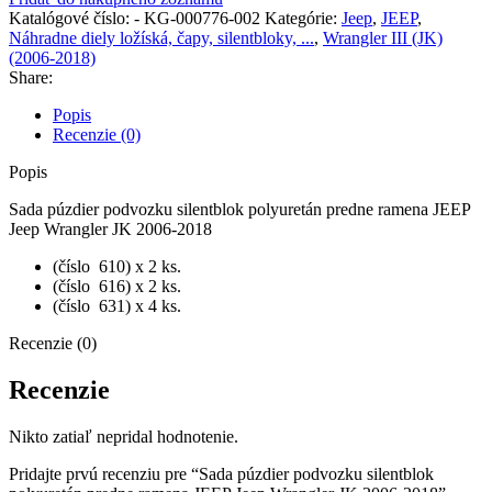
silentblok
Katalógové číslo:
- KG-000776-002
Kategórie:
Jeep
,
JEEP
,
polyuretán
Náhradne diely ložíská, čapy, silentbloky, ...
,
Wrangler III (JK)
predne
(2006-2018)
ramena
Share:
JEEP
Jeep
Popis
Wrangler
Recenzie (0)
JK
2006-
Popis
2018
Sada púzdier podvozku silentblok polyuretán predne ramena JEEP
Jeep Wrangler JK 2006-2018
(číslo 610) x 2 ks.
(číslo 616) x 2 ks.
(číslo 631) x 4 ks.
Recenzie (0)
Recenzie
Nikto zatiaľ nepridal hodnotenie.
Pridajte prvú recenziu pre “Sada púzdier podvozku silentblok