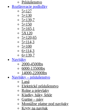
Príslušenstvo
Rozširovacie podložky
5×127
5×130
5×139,7
5×150
5×165,1
5X120
5×120,65
5×114,3
5×100
6×114,3
6×139,7
Navijáky
2000-4500lbs
6000-13500lbs
14000-22000lbs
Navijáky – príslušenstvo
Laná
Elektrické príslušenstvo
Rolne a prievlaky
Kladky, háky, šekle
Gurtne – pásy
Montážne platne pod navijaky
Kryty na navijak