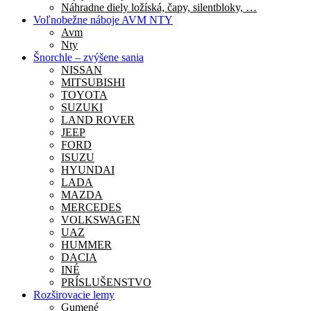
Náhradne diely ložíská, čapy, silentbloky, …
Voľnobežne náboje AVM NTY
Avm
Nty
Šnorchle – zvýšene sania
NISSAN
MITSUBISHI
TOYOTA
SUZUKI
LAND ROVER
JEEP
FORD
ISUZU
HYUNDAI
LADA
MAZDA
MERCEDES
VOLKSWAGEN
UAZ
HUMMER
DACIA
INÉ
PRÍSLUŠENSTVO
Rozširovacie lemy
Gumené