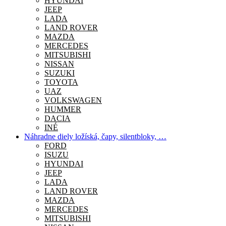
HYUNDAI
JEEP
LADA
LAND ROVER
MAZDA
MERCEDES
MITSUBISHI
NISSAN
SUZUKI
TOYOTA
UAZ
VOLKSWAGEN
HUMMER
DACIA
INÉ
Náhradne diely ložíská, čapy, silentbloky, …
FORD
ISUZU
HYUNDAI
JEEP
LADA
LAND ROVER
MAZDA
MERCEDES
MITSUBISHI