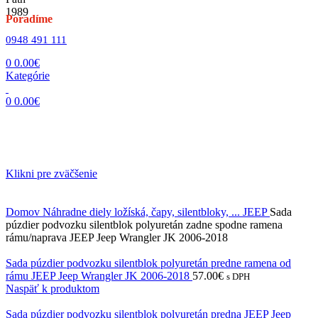
Poradíme
0948 491 111
0
0.00
€
Kategórie
0
0.00
€
Klikni pre zväčšenie
Domov
Náhradne diely ložíská, čapy, silentbloky, ...
JEEP
Sada
púzdier podvozku silentblok polyuretán zadne spodne ramena
rámu/naprava JEEP Jeep Wrangler JK 2006-2018
Sada púzdier podvozku silentblok polyuretán predne ramena od
rámu JEEP Jeep Wrangler JK 2006-2018
57.00
€
s DPH
Naspäť k produktom
Sada púzdier podvozku silentblok polyuretán predna JEEP Jeep