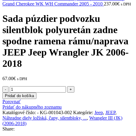
Grand Cherokee WK WH Commander 2005 - 2010
237.00
€
s DPH
Sada púzdier podvozku
silentblok polyuretán zadne
spodne ramena rámu/naprava
JEEP Jeep Wrangler JK 2006-
2018
67.00
€
s DPH
množstvo
Sada
Pridať do košíka
púzdier
Porovnať
podvozku
Pridať do nákupného zoznamu
silentblok
Katalógové číslo:
- KG-001043-002
Kategórie:
Jeep
,
JEEP
,
polyuretán
Náhradne diely ložíská, čapy, silentbloky, ...
,
Wrangler III (JK)
zadne
(2006-2018)
spodne
Share:
ramena