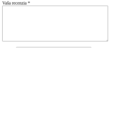
Vaša recenzia
*
Meno
*
E-mail
*
Uložiť moje meno, e-mail a webovú stránku v tomto prehliadači
pre moje budúce komentáre.
Súvisiace produkty
Porovnať
Rýchly náhľad
Pridať do nákupného zoznamu