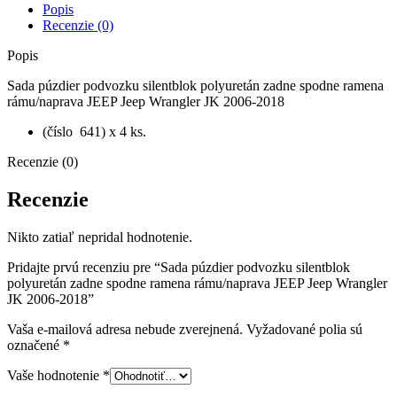
rámu/naprava
Popis
JEEP
Recenzie (0)
Jeep
Wrangler
Popis
JK
2006-
Sada púzdier podvozku silentblok polyuretán zadne spodne ramena
2018
rámu/naprava JEEP Jeep Wrangler JK 2006-2018
(číslo 641) x 4 ks.
Recenzie (0)
Recenzie
Nikto zatiaľ nepridal hodnotenie.
Pridajte prvú recenziu pre “Sada púzdier podvozku silentblok
polyuretán zadne spodne ramena rámu/naprava JEEP Jeep Wrangler
JK 2006-2018”
Vaša e-mailová adresa nebude zverejnená.
Vyžadované polia sú
označené
*
Vaše hodnotenie
*