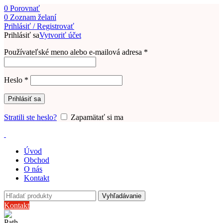
0
Porovnať
0
Zoznam želaní
Prihlásiť / Registrovať
Prihlásiť sa
Vytvoriť účet
Používateľské meno alebo e-mailová adresa
*
Heslo
*
Prihlásiť sa
Stratili ste heslo?
Zapamätať si ma
Úvod
Obchod
O nás
Kontakt
Vyhľadávanie
Kontakt