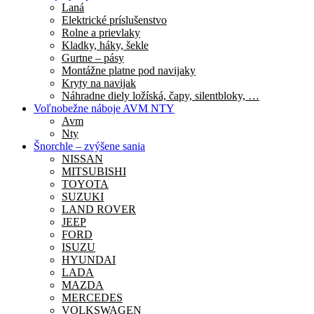
Laná
Elektrické príslušenstvo
Rolne a prievlaky
Kladky, háky, šekle
Gurtne – pásy
Montážne platne pod navijaky
Kryty na navijak
Náhradne diely ložíská, čapy, silentbloky, …
Voľnobežne náboje AVM NTY
Avm
Nty
Šnorchle – zvýšene sania
NISSAN
MITSUBISHI
TOYOTA
SUZUKI
LAND ROVER
JEEP
FORD
ISUZU
HYUNDAI
LADA
MAZDA
MERCEDES
VOLKSWAGEN