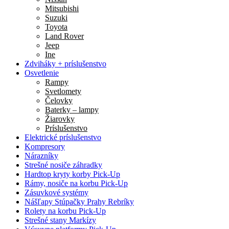
Mitsubishi
Suzuki
Toyota
Land Rover
Jeep
Ine
Zdviháky + príslušenstvo
Osvetlenie
Rampy
Svetlomety
Čelovky
Baterky – lampy
Žiarovky
Príslušenstvo
Elektrické príslušenstvo
Kompresory
Nárazníky
Strešné nosiče záhradky
Hardtop kryty korby Pick-Up
Rámy, nosiče na korbu Pick-Up
Zásuvkové systémy
Nášľapy Stúpačky Prahy Rebríky
Rolety na korbu Pick-Up
Strešné stany Markízy