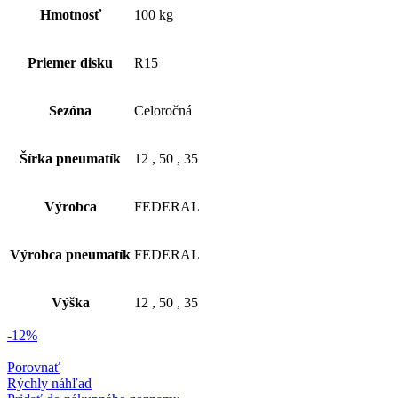
Hmotnosť
100 kg
Priemer disku
R15
Sezóna
Celoročná
Šírka pneumatík
12
,
50
,
35
Výrobca
FEDERAL
Výrobca pneumatík
FEDERAL
Výška
12
,
50
,
35
-12%
Porovnať
Rýchly náhľad