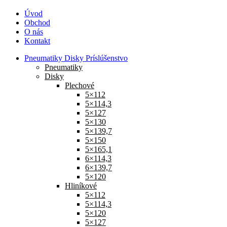
Úvod
Obchod
O nás
Kontakt
Pneumatiky Disky Príslúšenstvo
Pneumatiky
Disky
Plechové
5×112
5×114,3
5×127
5×130
5×139,7
5×150
5×165,1
6×114,3
6×139,7
5×120
Hliníkové
5×112
5×114,3
5×120
5×127