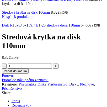
krytka na disk 110mm
Stredová krytka na disk 106mm
8.32
€
s DPH
Naspäť k produktom
Disk R15x8J 6x139,7 ET-25 stredova diera 110mm
67.00
€
s DPH
Stredová krytka na disk
110mm
8.32
€
s DPH
množstvo
Stredová
Pridať do košíka
krytka
Porovnať
na
Pridať do nákupného zoznamu
disk
Kategórie:
Pneumatiky Disky Príslúšenstvo
,
Disky
,
Plechové
,
110mm
Príslušenstvo
Share:
Popis
Recenzie (0)