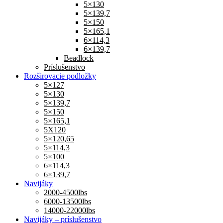
5×130
5×139,7
5×150
5×165,1
6×114,3
6×139,7
Beadlock
Príslušenstvo
Rozširovacie podložky
5×127
5×130
5×139,7
5×150
5×165,1
5X120
5×120,65
5×114,3
5×100
6×114,3
6×139,7
Navijáky
2000-4500lbs
6000-13500lbs
14000-22000lbs
Navijáky – príslušenstvo