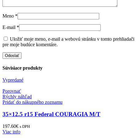
Meno
*
E-mail
*
Uložiť moje meno, e-mail a webovú stránku v tomto prehliadači
pre moje budúce komentáre.
Súvisiace produkty
Vypredané
Porovnať
Rýchly náhľad
Pridať do nákupného zoznamu
35×12.5 r15 Federal COURAGIA M/T
197.60
€
s DPH
Viac info