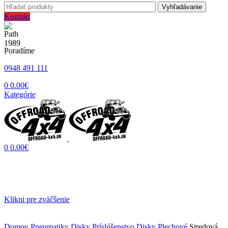
Vyhľadávanie
Kontakt
Poradíme
0948 491 111
0
0.00
€
Kategórie
0
0.00
€
Klikni pre zväčšenie
Domov
Pneumatiky Disky Príslúšenstvo
Disky
Plechové
Stredová