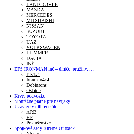
LAND ROVER
MAZDA
MERCEDES
MITSUBISHI
NISSAN
SUZUKI
TOYOTA
UAZ
VOLKSWAGEN
HUMMER
DACIA
INÉ
EFS IRONMAN iné – tlmiče, pružiny, …
Efs4x4
Ironman4x4
Dobinsons
Ostatné
Kryty podvozku
Montážne platňe pre navijaky
Uzávierky diferenciálu
ARB
HF
Príslušenstvo
Spojkové sady Xtreme Outback
Nissan