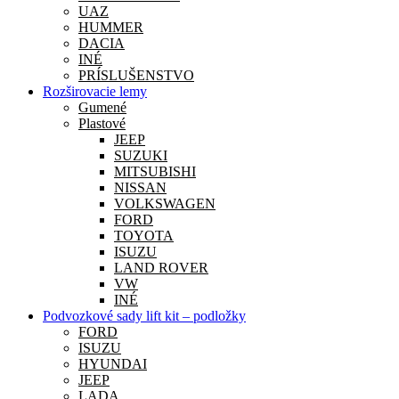
UAZ
HUMMER
DACIA
INÉ
PRÍSLUŠENSTVO
Rozširovacie lemy
Gumené
Plastové
JEEP
SUZUKI
MITSUBISHI
NISSAN
VOLKSWAGEN
FORD
TOYOTA
ISUZU
LAND ROVER
VW
INÉ
Podvozkové sady lift kit – podložky
FORD
ISUZU
HYUNDAI
JEEP
LADA