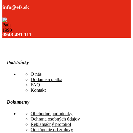
info@efs.sk
0948 491 111
Podstránky
O nás
Dodanie a platba
FAQ
Kontakt
Dokumenty
Obchodné podmienky
Ochrana osobných údajov
Reklamačný protokol
Odstúpenie od zmluvy