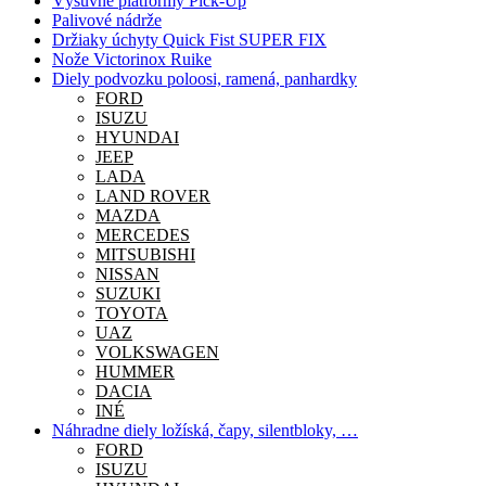
Výsuvne platformy Pick-Up
Palivové nádrže
Držiaky úchyty Quick Fist SUPER FIX
Nože Victorinox Ruike
Diely podvozku poloosi, ramená, panhardky
FORD
ISUZU
HYUNDAI
JEEP
LADA
LAND ROVER
MAZDA
MERCEDES
MITSUBISHI
NISSAN
SUZUKI
TOYOTA
UAZ
VOLKSWAGEN
HUMMER
DACIA
INÉ
Náhradne diely ložíská, čapy, silentbloky, …
FORD
ISUZU