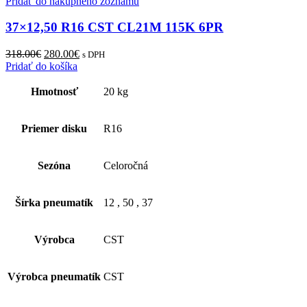
Pridať do nákupného zoznamu
37×12,50 R16 CST CL21M 115K 6PR
Original
Current
318.00
€
280.00
€
s DPH
price
price
Pridať do košíka
was:
is:
318.00€.
280.00€.
Hmotnosť
20 kg
Priemer disku
R16
Sezóna
Celoročná
Šírka pneumatík
12
,
50
,
37
Výrobca
CST
Výrobca pneumatík
CST