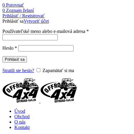
0
Porovnať
0
Zoznam želaní
Prihlásiť / Registrovať
Prihlásiť sa
Vytvoriť účet
Používateľské meno alebo e-mailová adresa
*
Heslo
*
Prihlásiť sa
Stratili ste heslo?
Zapamätať si ma
Úvod
Obchod
O nás
Kontakt