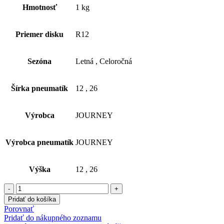
Hmotnosť
1 kg
Priemer disku
R12
Sezóna
Letná
,
Celoročná
Šírka pneumatík
12
,
26
Výrobca
JOURNEY
Výrobca pneumatík
JOURNEY
Výška
12
,
26
množstvo
26x12-
Pridať do košíka
12
Porovnať
26x12
Pridať do nákupného zoznamu
R12