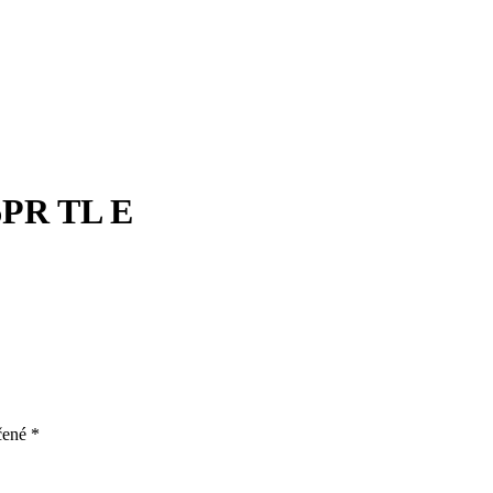
6PR TL E
čené
*