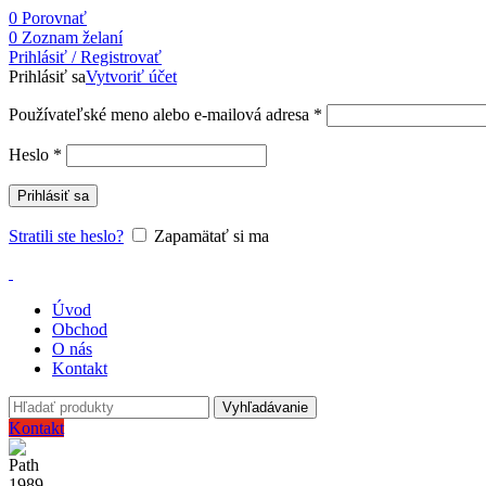
0
Porovnať
0
Zoznam želaní
Prihlásiť / Registrovať
Prihlásiť sa
Vytvoriť účet
Používateľské meno alebo e-mailová adresa
*
Heslo
*
Prihlásiť sa
Stratili ste heslo?
Zapamätať si ma
Úvod
Obchod
O nás
Kontakt
Vyhľadávanie
Kontakt