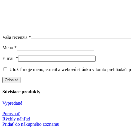
Vaša recenzia
*
Meno
*
E-mail
*
Uložiť moje meno, e-mail a webovú stránku v tomto prehliadači 
Súvisiace produkty
Vypredané
Porovnať
Rýchly náhľad
Pridať do nákupného zoznamu