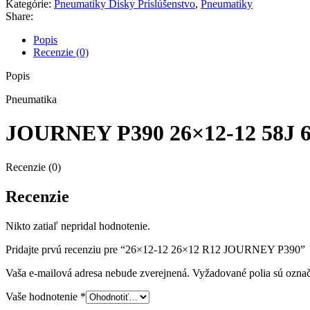
Kategórie:
Pneumatiky Disky Príslúšenstvo
,
Pneumatiky
JOURNEY
Share:
P390
Popis
Recenzie (0)
Popis
Pneumatika
JOURNEY P390 26×12-12 58J 
Recenzie (0)
Recenzie
Nikto zatiaľ nepridal hodnotenie.
Pridajte prvú recenziu pre “26×12-12 26×12 R12 JOURNEY P390”
Vaša e-mailová adresa nebude zverejnená.
Vyžadované polia sú ozna
Vaše hodnotenie
*