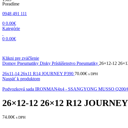
Poradíme
0948 491 111
0
0.00
€
Kategórie
0
0.00
€
Klikni pre zväčšenie
Domov
Pneumatiky Disky Príslúšenstvo
Pneumatiky
26×12-12 26×
26x11-14 26x11 R14 JOURNEY P390
70.00
€
s DPH
Naspäť k produktom
Podvozková sada IRONMAN4x4 - SSANGYONG MUSSO Q200/Q
26×12-12 26×12 R12 JOURNEY
74.00
€
s DPH