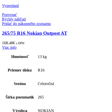
Vypredané
Porovnať
Rýchly náhľad
Pridať do nákupného zoznamu
265/75 R16 Nokian Outpost AT
168.48
€
s DPH
Viac info
Hmotnosť
13 kg
Priemer disku
R16
Sezóna
Celoročná
Šírka pneumatík
265
Výrobca
NOKIAN