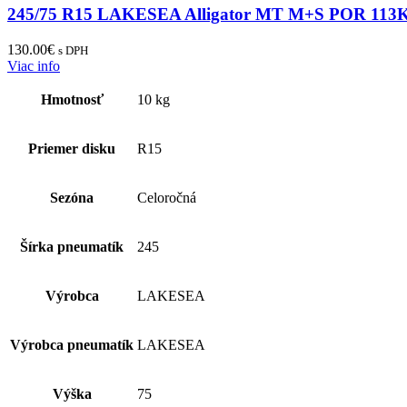
245/75 R15 LAKESEA Alligator MT M+S POR 113
130.00
€
s DPH
Viac info
Hmotnosť
10 kg
Priemer disku
R15
Sezóna
Celoročná
Šírka pneumatík
245
Výrobca
LAKESEA
Výrobca pneumatík
LAKESEA
Výška
75