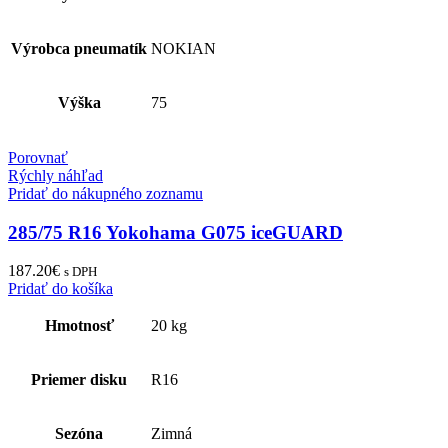
Výrobca pneumatík
NOKIAN
Výška
75
Porovnať
Rýchly náhľad
Pridať do nákupného zoznamu
285/75 R16 Yokohama G075 iceGUARD
187.20
€
s DPH
Pridať do košíka
Hmotnosť
20 kg
Priemer disku
R16
Sezóna
Zimná