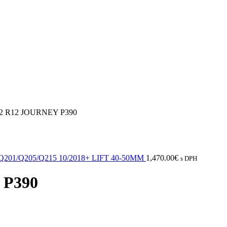
12 R12 JOURNEY P390
201/Q205/Q215 10/2018+ LIFT 40-50MM
1,470.00
€
s DPH
 P390